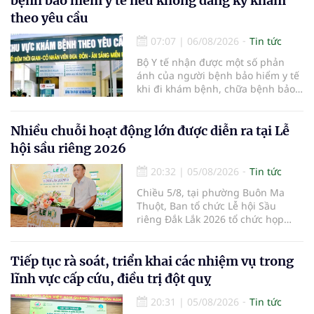
bệnh bảo hiểm y tế nếu không đăng ký khám
theo yêu cầu
07:07
|
06/08/2026
Tin tức
Bộ Y tế nhận được một số phản
ánh của người bệnh bảo hiểm y tế
khi đi khám bệnh, chữa bệnh bảo
hiểm y tế đúng trình tự, thủ tục
quy định, không đăng ký khám
bệnh, chữa bệnh theo yêu cầu
Nhiều chuỗi hoạt động lớn được diễn ra tại Lễ
nhưng vẫn phải nộp thêm các chi
hội sầu riêng 2026
phí khám bệnh, chữa bệnh ngoài
phần cùng chi trả.
20:32
|
05/08/2026
Tin tức
Chiều 5/8, tại phường Buôn Ma
Thuột, Ban tổ chức Lễ hội Sầu
riêng Đắk Lắk 2026 tổ chức họp
báo thông tin về các hoạt động của
Lễ hội Sầu riêng Đắk Lắk 2026.Lễ
hội Sầu riêng Đắk Lắk năm 2026 có
Tiếp tục rà soát, triển khai các nhiệm vụ trong
chủ đề “Sầu riêng Đắk Lắk – Kết nối
lĩnh vực cấp cứu, điều trị đột quỵ
vươn xa”, được tổ chức từ ngày
15/8/2026 đến ngày 02/9/2026 tại
20:31
|
05/08/2026
Tin tức
phường Buôn Ma Thuột, xã Krông