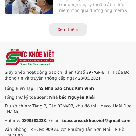
trong nội soi, kỹ thuật cắt u dưới
niêm mạc qua đường ống mềm và
các tiến bộ mới hướng tới "chữa
khỏi chức năng" bệnh viêm gan B
là những nội dung trọng tâm được
Xem thêm
báo cáo tại Hội thảo khoa học cập
nhật chẩn đoán và điều trị bệnh lý
tiêu hóa - gan mật vừa diễn ra
ngày 1/8 tại Bệnh viện Đại học
quốc tế Hồng Bàng.
Giấy phép hoạt động báo chí điện tử số 397/GP-BTTTT của Bộ
thông tin và truyền thông cấp ngày 28/06/2021.
Tổng Biên Tập:
ThS Nhà báo Chúc Kim Vinh
Tổng thư ký tòa soạn:
Nhà báo Nguyễn Khải
Trụ sở chính: Tầng 2, Căn 03NV03, khu đô thị Lideco, Hoài Đức
, Hà Nội
Hotline:
0898582228
. Email:
toasoansuckhoeviet@gmail.com
Văn phòng TP.HCM: 909 Âu cơ, Phường Tân Sơn Nhì, TP Hồ
Chí Minh