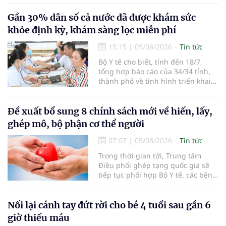
người đến khám, điều trị và đón
em bé đầu tiên chào đời.
Gần 30% dân số cả nước đã được khám sức
khỏe định kỳ, khám sàng lọc miễn phí
15:15
|
05/08/2026
Tin tức
Bộ Y tế cho biết, tính đến 18/7,
tổng hợp báo cáo của 34/34 tỉnh,
thành phố về tình hình triển khai
khám sức khỏe định kỳ, khám sàng
lọc miễn phí cho người dân, ghi
nhận 32.286.360 người, chiếm gần
Đề xuất bổ sung 8 chính sách mới về hiến, lấy,
30% dân số cả nước đã được khám
ghép mô, bộ phận cơ thể người
sức khỏe định kỳ năm nay.
07:07
|
05/08/2026
Tin tức
Trong thời gian tới, Trung tâm
Điều phối ghép tạng quốc gia sẽ
tiếp tục phối hợp Bộ Y tế, các bệnh
viện và các cơ quan liên quan để
mở rộng mạng lưới điều phối, tăng
cường truyền thông, hoàn thiện
Nối lại cánh tay đứt rời cho bé 4 tuổi sau gần 6
quy trình chuyên môn và hệ thống
giờ thiếu máu
pháp luật để thúc đẩy lĩnh vực