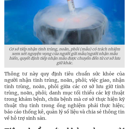
Cơ sở tiếp nhận tinh trùng, noãn, phôi (mẫu) có trách nhiệm
xem xét nguyện vọng của người gửi mẫu/người nhận mẫu
hiến, quyết định tiếp nhận mẫu được chuyển đến từ cơ sở lưu
giữ khác.
Thông tư này quy định tiêu chuẩn sức khỏe của
người nhận tinh trùng, noãn, phôi; việc giao, nhận
tinh trùng, noãn, phôi giữa các cơ sở lưu giữ tinh
trùng, noãn, phôi; danh mục tối thiểu các kỹ thuật
trong khám bệnh, chữa bệnh mà cơ sở thực hiện kỹ
thuật thụ tinh trong ống nghiệm phải thực hiện;
báo cáo thống kê, quản lý số liệu và chia sẻ thông tin
về hỗ trợ sinh sản.