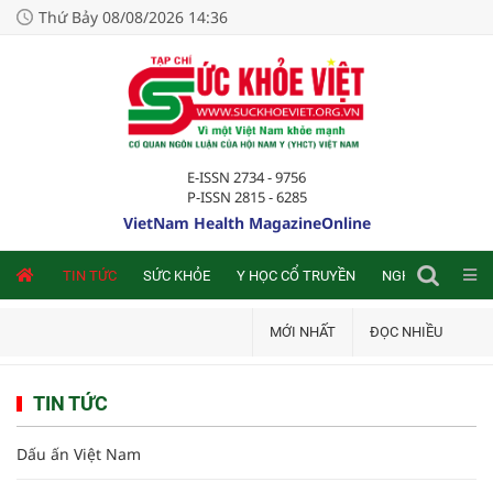
Thứ Bảy 08/08/2026 14:36
E-ISSN 2734 - 9756
P-ISSN 2815 - 6285
VietNam Health MagazineOnline
NLINE
TIN TỨC
SỨC KHỎE
Y HỌC CỔ TRUYỀN
NGHIÊN CỨU TRA
MỚI NHẤT
ĐỌC NHIỀU
TIN TỨC
Dấu ấn Việt Nam