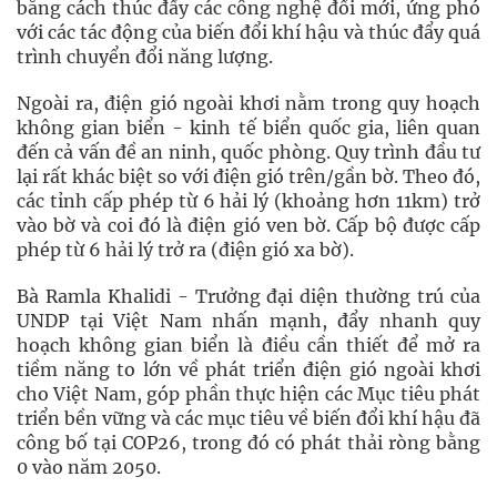
bằng cách thúc đẩy các công nghệ đổi mới, ứng phó
với các tác động của biến đổi khí hậu và thúc đẩy quá
trình chuyển đổi năng lượng.
Ngoài ra, điện gió ngoài khơi nằm trong quy hoạch
không gian biển - kinh tế biển quốc gia, liên quan
đến cả vấn đề an ninh, quốc phòng. Quy trình đầu tư
lại rất khác biệt so với điện gió trên/gần bờ. Theo đó,
các tỉnh cấp phép từ 6 hải lý (khoảng hơn 11km) trở
vào bờ và coi đó là điện gió ven bờ. Cấp bộ được cấp
phép từ 6 hải lý trở ra (điện gió xa bờ).
Bà Ramla Khalidi - Trưởng đại diện thường trú của
UNDP tại Việt Nam nhấn mạnh, đẩy nhanh quy
hoạch không gian biển là điều cần thiết để mở ra
tiềm năng to lớn về phát triển điện gió ngoài khơi
cho Việt Nam, góp phần thực hiện các Mục tiêu phát
triển bền vững và các mục tiêu về biến đổi khí hậu đã
công bố tại COP26, trong đó có phát thải ròng bằng
0 vào năm 2050.