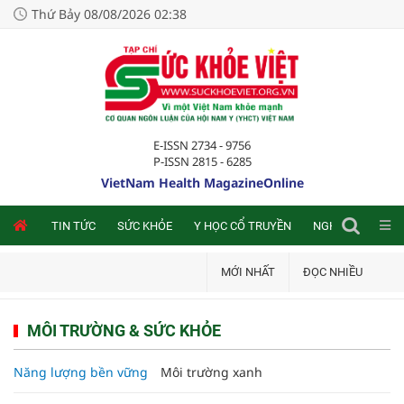
Thứ Bảy 08/08/2026 02:38
E-ISSN 2734 - 9756
P-ISSN 2815 - 6285
VietNam Health MagazineOnline
NLINE
TIN TỨC
SỨC KHỎE
Y HỌC CỔ TRUYỀN
NGHIÊN CỨU TRA
MỚI NHẤT
ĐỌC NHIỀU
MÔI TRƯỜNG & SỨC KHỎE
Năng lượng bền vững
Môi trường xanh