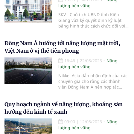
lượng bền vững
SKV - Chủ tịch UBND tỉnh Kiên
Giang vừa ký quyết định kỷ luật
bằng hình thức cách chức đối với
ông Nguyễn Hữu Hoài Phương,
Chủ tịch Công ty TNHH MTV Cấp
Đông Nam Á hướng tới năng lượng mặt trời,
thoát nước Kiên Giang do để xảy ra
nhiều sai phạm.
Việt Nam ở vị thế tiên phong
16:46
|
22/08/2023
Năng
lượng bền vững
Nikkei Asia dẫn nhận định của các
chuyên gia cho rằng các thành
viên Đông Nam Á nên hợp tác
cùng nhau để đưa khu vực trở
thành trung tâm sản xuất năng
Quy hoạch ngành về năng lượng, khoáng sản
lượng mặt trời.
hướng đến kinh tế xanh
09:00
|
12/08/2023
Năng
lượng bền vững