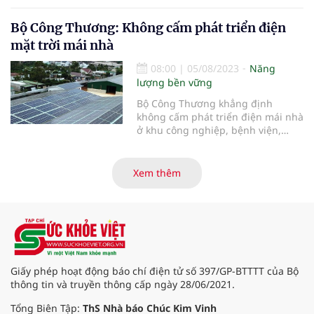
mái nhà tự sản, tự tiêu rất lớn.
lượng quốc gia.
Bộ Công Thương: Không cấm phát triển điện
mặt trời mái nhà
08:00
|
05/08/2023
Năng
lượng bền vững
Bộ Công Thương khẳng định
không cấm phát triển điện mái nhà
ở khu công nghiệp, bệnh viện,
trường học mà chỉ là chưa ưu tiên
phát triển ngay.
Xem thêm
Giấy phép hoạt động báo chí điện tử số 397/GP-BTTTT của Bộ
thông tin và truyền thông cấp ngày 28/06/2021.
Tổng Biên Tập:
ThS Nhà báo Chúc Kim Vinh