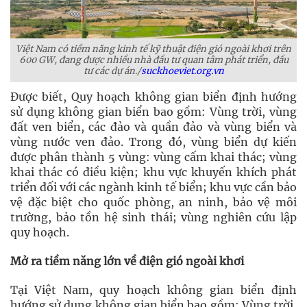
Việt Nam có tiềm năng kinh tế kỹ thuật điện gió ngoài khơi trên
600 GW, đang được nhiều nhà đầu tư quan tâm phát triển, đầu
tư các dự án./
suckhoeviet.org.vn
Được biết, Quy hoạch không gian biển định hướng
sử dụng không gian biển bao gồm: Vùng trời, vùng
đất ven biển, các đảo và quần đảo và vùng biển và
vùng nước ven đảo. Trong đó, vùng biển dự kiến
được phân thành 5 vùng: vùng cấm khai thác; vùng
khai thác có điều kiện; khu vực khuyến khích phát
triển đối với các ngành kinh tế biển; khu vực cần bảo
vệ đặc biệt cho quốc phòng, an ninh, bảo vệ môi
trường, bảo tồn hệ sinh thái; vùng nghiên cứu lập
quy hoạch.
Mở ra tiềm năng lớn về điện gió ngoài khơi
Tại Việt Nam, quy hoạch không gian biển định
hướng sử dụng không gian biển bao gồm: Vùng trời,