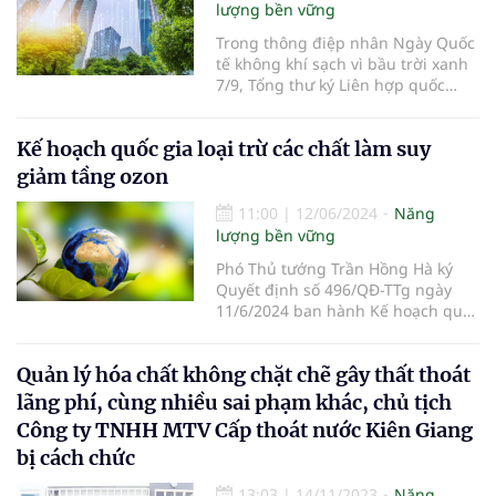
lượng bền vững
Trong thông điệp nhân Ngày Quốc
tế không khí sạch vì bầu trời xanh
7/9, Tổng thư ký Liên hợp quốc
(LHQ) Antonio Guterres lên tiếng
kêu gọi cộng đồng quốc tế đầu tư
Kế hoạch quốc gia loại trừ các chất làm suy
vào không khí sạch để cứu sống
được nhiều người và chống biến
giảm tầng ozon
đổi khí hậu.
11:00
|
12/06/2024
Năng
lượng bền vững
Phó Thủ tướng Trần Hồng Hà ký
Quyết định số 496/QĐ-TTg ngày
11/6/2024 ban hành Kế hoạch quốc
gia về quản lý, loại trừ các chất làm
suy giảm tầng ozon, chất gây hiệu
Quản lý hóa chất không chặt chẽ gây thất thoát
ứng nhà kính được kiểm soát.
lãng phí, cùng nhiều sai phạm khác, chủ tịch
Công ty TNHH MTV Cấp thoát nước Kiên Giang
bị cách chức
13:03
|
14/11/2023
Năng