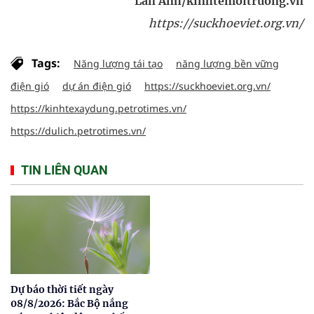
Lan Anh/kinhtemoitruong.vn
https://suckhoeviet.org.vn/
Tags:
Năng lượng tái tạo
năng lượng bền vững
điện gió
dự án điện gió
https://suckhoeviet.org.vn/
https://kinhtexaydung.petrotimes.vn/
https://dulich.petrotimes.vn/
TIN LIÊN QUAN
Dự báo thời tiết ngày
08/8/2026: Bắc Bộ nắng