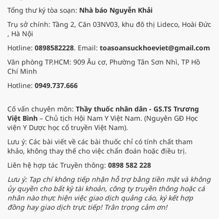
Tổng thư ký tòa soạn:
Nhà báo Nguyễn Khải
Trụ sở chính: Tầng 2, Căn 03NV03, khu đô thị Lideco, Hoài Đức
, Hà Nội
Hotline:
0898582228
. Email:
toasoansuckhoeviet@gmail.com
Văn phòng TP.HCM: 909 Âu cơ, Phường Tân Sơn Nhì, TP Hồ
Chí Minh
Hotline:
0949.737.666
Cố vấn chuyên môn:
Thầy thuốc nhân dân - GS.TS Trương
Việt Bình
– Chủ tịch Hội Nam Y Việt Nam. (Nguyên GĐ Học
viện Y Dược học cổ truyền Việt Nam).
Lưu ý: Các bài viết về các bài thuốc chỉ có tính chất tham
khảo, không thay thế cho việc chẩn đoán hoặc điều trị.
Liên hệ hợp tác Truyền thông:
0898 582 228
Lưu ý: Tạp chí không tiếp nhận hỗ trợ bằng tiền mặt và không
ủy quyền cho bất kỳ tài khoản, công ty truyền thông hoặc cá
nhân nào thực hiện việc giao dịch quảng cáo, ký kết hợp
đồng hay giao dịch trực tiếp! Trân trọng cảm ơn!