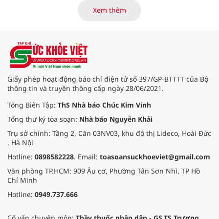
cường hậu kiểm, ứng dụng chuyển
Xem thêm
đổi số, kiểm soát nguy cơ theo toàn
bộ chuỗi cung ứng và nâng cao
hiệu quả quản lý loại hình thức ăn
đường phố, bếp ăn tập thể, góp
phần nâng cao hiệu quả bảo đảm
an toàn thực phẩm trong giai đoạn
mới.
Giấy phép hoạt động báo chí điện tử số 397/GP-BTTTT của Bộ
thông tin và truyền thông cấp ngày 28/06/2021.
Tổng Biên Tập:
ThS Nhà báo Chúc Kim Vinh
Tổng thư ký tòa soạn:
Nhà báo Nguyễn Khải
Trụ sở chính: Tầng 2, Căn 03NV03, khu đô thị Lideco, Hoài Đức
, Hà Nội
Hotline:
0898582228
. Email:
toasoansuckhoeviet@gmail.com
Văn phòng TP.HCM: 909 Âu cơ, Phường Tân Sơn Nhì, TP Hồ
Chí Minh
Hotline:
0949.737.666
Cố vấn chuyên môn:
Thầy thuốc nhân dân - GS.TS Trương