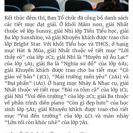
Kết thúc đêm thi, Ban Tổ chức đã công bố danh sách
các tiết mục đạt giải. Ở khối Mầm non, giải Nhất
thuộc về lớp Sunny, giải Nhì lớp Tiền Tiểu học, giải
Ba lớp Sunshine, và giải Khuyến khích được trao cho
lớp Bright Star. Với khối Tiểu học và THCS, ở hạng
mục Hát & Múa, giải Nhất thuộc về tiết mục “Lời
thầy cô” của lớp 2C1; giải Nhì là “Huyền sử Âu Lạc”
của lớp 5A1; giải Ba là “Nghĩa sư đồ” của lớp 6A1;
giải Khuyến khích được trao cho ba tiết mục “Cô
giáo về bản” (3C1), “Mái trường mến yêu” (2A1) và
“Bụi phấn” (1A1). Ở hạng mục Nhảy & Nhạc cụ, giải
Nhất thuộc về tiết mục “Bài ca tôm cá” của lớp 1C1;
giải Nhì “Vui đến trường” của lớp 2C1; giải Ba thuộc
về phần trình diễn piano “Còn gì đẹp hơn” của học
sinh lớp 5A1; giải Khuyến khích được trao cho tiết
mục “Vui đến trường” của lớp 4C1 và màn nhảy
“Lớn rồi còn khóc nhè” của lớp 7A1.