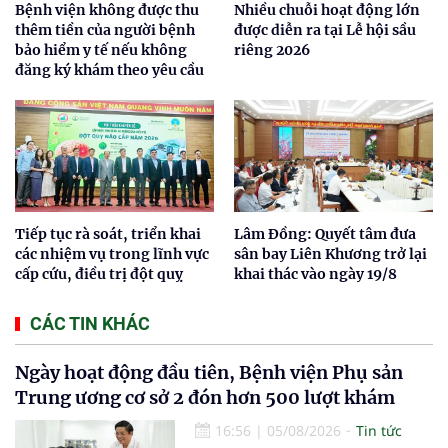
Bệnh viện không được thu
Nhiều chuỗi hoạt động lớn
thêm tiền của người bệnh
được diễn ra tại Lễ hội sầu
bảo hiểm y tế nếu không
riêng 2026
đăng ký khám theo yêu cầu
Tiếp tục rà soát, triển khai
Lâm Đồng: Quyết tâm đưa
các nhiệm vụ trong lĩnh vực
sân bay Liên Khương trở lại
cấp cứu, điều trị đột quỵ
khai thác vào ngày 19/8
CÁC TIN KHÁC
Ngày hoạt động đầu tiên, Bệnh viện Phụ sản
Trung ương cơ sở 2 đón hơn 500 lượt khám
16:56
|
05/08/2026
Tin tức