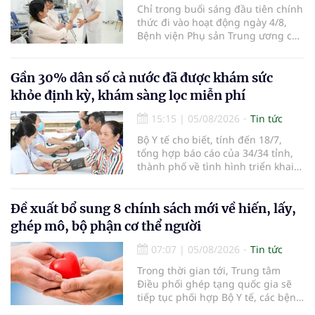
Chỉ trong buổi sáng đầu tiên chính
thức đi vào hoạt động ngày 4/8,
Bệnh viện Phụ sản Trung ương cơ
sở 2 đã tiếp đón hơn 500 lượt
người đến khám, điều trị và đón
em bé đầu tiên chào đời.
Gần 30% dân số cả nước đã được khám sức
khỏe định kỳ, khám sàng lọc miễn phí
15:15
|
05/08/2026
Tin tức
Bộ Y tế cho biết, tính đến 18/7,
tổng hợp báo cáo của 34/34 tỉnh,
thành phố về tình hình triển khai
khám sức khỏe định kỳ, khám sàng
lọc miễn phí cho người dân, ghi
nhận 32.286.360 người, chiếm gần
Đề xuất bổ sung 8 chính sách mới về hiến, lấy,
30% dân số cả nước đã được khám
ghép mô, bộ phận cơ thể người
sức khỏe định kỳ năm nay.
07:07
|
05/08/2026
Tin tức
Trong thời gian tới, Trung tâm
Điều phối ghép tạng quốc gia sẽ
tiếp tục phối hợp Bộ Y tế, các bệnh
viện và các cơ quan liên quan để