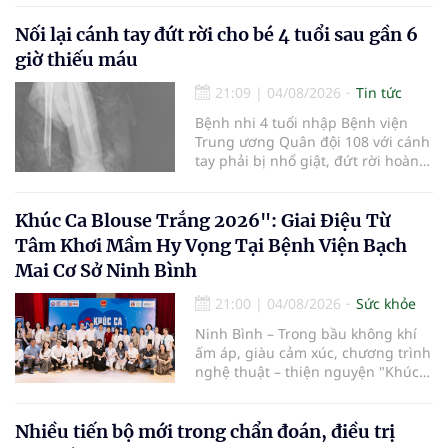
mở rộng mạng lưới điều phối, tăng
cường truyền thông, hoàn thiện
Nối lại cánh tay đứt rời cho bé 4 tuổi sau gần 6
quy trình chuyên môn và hệ thống
giờ thiếu máu
pháp luật để thúc đẩy lĩnh vực
hiến và ghép mô tạng.
21:09
|
04/08/2026
Tin tức
Bệnh nhi 4 tuổi nhập Bệnh viện
Trung ương Quân đội 108 với cánh
tay phải bị nhổ giật, đứt rời hoàn
toàn do tai nạn giao thông. Dù
mạch máu, thần kinh bị tổn
thương nặng và thời gian thiếu
Khúc Ca Blouse Trắng 2026": Giai Điệu Từ
máu kéo dài, các bác sĩ đã tái lập
Tâm Khơi Mầm Hy Vọng Tại Bệnh Viện Bạch
tuần hoàn thành công sau ca vi
Mai Cơ Sở Ninh Bình
phẫu kéo dài 3 giờ.
21:00
|
04/08/2026
Sức khỏe
Ninh Bình – Trong bầu không khí
ấm áp, giàu cảm xúc, chương trình
nghệ thuật – thiện nguyện "Khúc
ca Blouse trắng" đã chính thức
khởi động hành trình năm 2026 với
điểm dừng chân đầu tiên tại Bệnh
Nhiều tiến bộ mới trong chẩn đoán, điều trị
viện Bạch Mai cơ sở Ninh Bình.