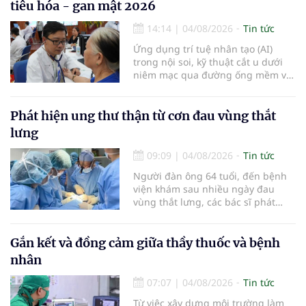
tiêu hóa - gan mật 2026
14:14
|
04/08/2026
Tin tức
Ứng dụng trí tuệ nhân tạo (AI)
trong nội soi, kỹ thuật cắt u dưới
niêm mạc qua đường ống mềm và
các tiến bộ mới hướng tới "chữa
khỏi chức năng" bệnh viêm gan B
là những nội dung trọng tâm được
Phát hiện ung thư thận từ cơn đau vùng thắt
báo cáo tại Hội thảo khoa học cập
lưng
nhật chẩn đoán và điều trị bệnh lý
tiêu hóa - gan mật vừa diễn ra
09:09
|
04/08/2026
Tin tức
ngày 1/8 tại Bệnh viện Đại học
Người đàn ông 64 tuổi, đến bệnh
quốc tế Hồng Bàng.
viện khám sau nhiều ngày đau
vùng thắt lưng, các bác sĩ phát
hiện khối u thận phải kích thước
khoảng 3cm, nghi ngờ ung thư
biểu mô tế bào thận. Với khối u còn
Gắn kết và đồng cảm giữa thầy thuốc và bệnh
ở giai đoạn sớm, người bệnh được
nhân
chỉ định cắt bán phần thận phải
bằng phẫu thuật robot thay vì phải
07:07
|
04/08/2026
Tin tức
cắt bỏ toàn bộ quả thận như trước
Từ việc xây dựng môi trường làm
đây.