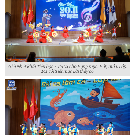
Giải Nhất khối Tiểu học - THCS cho Hạng mục: Hát, múa: Lớp:
2C1 với Tiết mục Lời thầy cô.