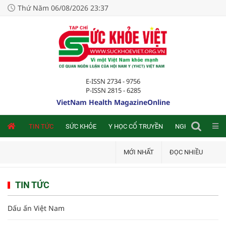
Thứ Năm 06/08/2026 23:37
E-ISSN 2734 - 9756
P-ISSN 2815 - 6285
VietNam Health MagazineOnline
NLINE
TIN TỨC
SỨC KHỎE
Y HỌC CỔ TRUYỀN
NGHIÊN CỨU TRA
MỚI NHẤT
ĐỌC NHIỀU
TIN TỨC
Dấu ấn Việt Nam