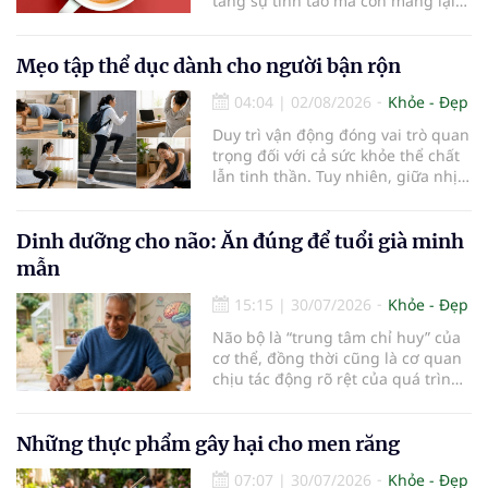
tăng sự tỉnh táo mà còn mang lại
lợi ích cho nhiều cơ quan trong cơ
thể, đặc biệt là gan. Đây là cơ quan
đóng vai trò lọc độc tố, chuyển hóa
Mẹo tập thể dục dành cho người bận rộn
thuốc và dự trữ nhiều vitamin,
04:04
|
02/08/2026
Khỏe - Đẹp
khoáng chất thiết yếu nhưng cũng
rất dễ bị tổn thương…
Duy trì vận động đóng vai trò quan
trọng đối với cả sức khỏe thể chất
lẫn tinh thần. Tuy nhiên, giữa nhịp
sống bận rộn và nhiều trách nhiệm
cần cân bằng, việc dành thời gian
cho các hoạt động tập luyện
Dinh dưỡng cho não: Ăn đúng để tuổi già minh
thường trở thành một thách thức
mẫn
không nhỏ…
15:15
|
30/07/2026
Khỏe - Đẹp
Não bộ là “trung tâm chỉ huy” của
cơ thể, đồng thời cũng là cơ quan
chịu tác động rõ rệt của quá trình
lão hóa. Một chế độ dinh dưỡng
khoa học, kết hợp lối sống lành
mạnh, có thể góp phần bảo vệ tế
Những thực phẩm gây hại cho men răng
bào thần kinh, duy trì trí nhớ và
07:07
|
30/07/2026
Khỏe - Đẹp
giúp NCT sống minh mẫn, tự chủ