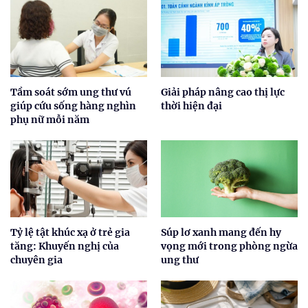
Tầm soát sớm ung thư vú
Giải pháp nâng cao thị lực
giúp cứu sống hàng nghìn
thời hiện đại
phụ nữ mỗi năm
Tỷ lệ tật khúc xạ ở trẻ gia
Súp lơ xanh mang đến hy
tăng: Khuyến nghị của
vọng mới trong phòng ngừa
chuyên gia
ung thư