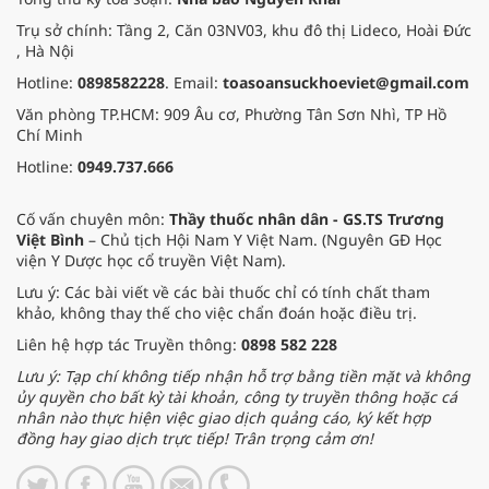
Trụ sở chính: Tầng 2, Căn 03NV03, khu đô thị Lideco, Hoài Đức
, Hà Nội
Hotline:
0898582228
. Email:
toasoansuckhoeviet@gmail.com
Văn phòng TP.HCM: 909 Âu cơ, Phường Tân Sơn Nhì, TP Hồ
Chí Minh
Hotline:
0949.737.666
Cố vấn chuyên môn:
Thầy thuốc nhân dân - GS.TS Trương
Việt Bình
– Chủ tịch Hội Nam Y Việt Nam. (Nguyên GĐ Học
viện Y Dược học cổ truyền Việt Nam).
Lưu ý: Các bài viết về các bài thuốc chỉ có tính chất tham
khảo, không thay thế cho việc chẩn đoán hoặc điều trị.
Liên hệ hợp tác Truyền thông:
0898 582 228
Lưu ý: Tạp chí không tiếp nhận hỗ trợ bằng tiền mặt và không
ủy quyền cho bất kỳ tài khoản, công ty truyền thông hoặc cá
nhân nào thực hiện việc giao dịch quảng cáo, ký kết hợp
đồng hay giao dịch trực tiếp! Trân trọng cảm ơn!