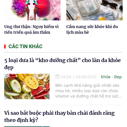
Ung thư thận: Nguy hiểm vì
Cẩm nang sức khỏe khi du
tiến triển quá âm thầm
lịch mùa hè
CÁC TIN KHÁC
5 loại dưa là “kho dưỡng chất” cho làn da khỏe
đẹp
04:04
|
04/08/2026
Khỏe - Đẹp
Bên cạnh khả năng giải nhiệt vào
mùa hè, nhiều loại dưa còn chứa
vitamin và dưỡng chất hỗ trợ sức
khỏe làn da...
Vì sao bắt buộc phải thay bàn chải đánh răng
theo định kỳ?