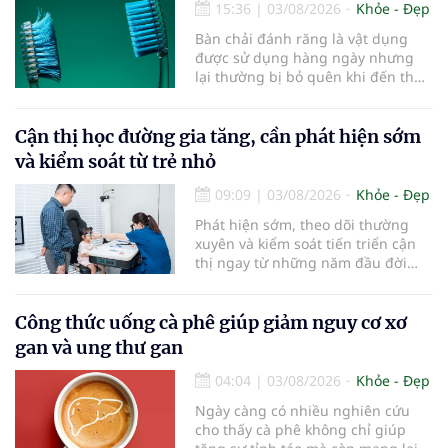
15:36
|
03/08/2026
Khỏe - Đẹp
Bàn chải đánh răng là vật dụng
được sử dụng hàng ngày nhưng
lại thường bị bỏ quên khi đến thời
điểm cần thay mới. Theo các
chuyên gia nha khoa, việc sử dụng
bàn chải quá lâu có thể làm giảm
Cận thị học đường gia tăng, cần phát hiện sớm
hiệu quả làm sạch và ảnh hưởng
và kiểm soát từ trẻ nhỏ
đến sức khỏe răng miệng...
09:09
|
03/08/2026
Khỏe - Đẹp
Phát hiện sớm, theo dõi thường
xuyên và kiểm soát tiến triển cận
thị ngay từ những năm đầu đời
được các chuyên gia đánh giá là
chìa khóa bảo vệ thị lực lâu dài cho
trẻ. Đây cũng là định hướng của
Công thức uống cà phê giúp giảm nguy cơ xơ
Trung tâm Nhãn nhi và Kiểm soát
gan và ung thư gan
cận thị vừa được Bệnh viện Đông
Đô đưa vào hoạt động ngày 1/8.
04:04
|
03/08/2026
Khỏe - Đẹp
Ngày càng có nhiều nghiên cứu
cho thấy cà phê không chỉ giúp