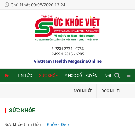
Chủ Nhật 09/08/2026 13:24
E-ISSN 2734 - 9756
P-ISSN 2815 - 6285
VietNam Health MagazineOnline
NLINE
TIN TỨC
SỨC KHỎE
Y HỌC CỔ TRUYỀN
NGHIÊN CỨU TRA
MỚI NHẤT
ĐỌC NHIỀU
SỨC KHỎE
Sức khỏe tinh thần
Khỏe - Đẹp