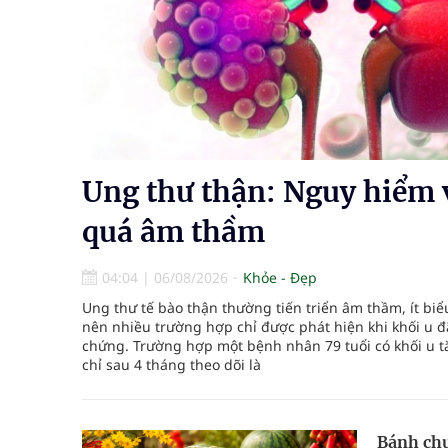
Bộ Y tế yêu cầu ngừng ngay kinh doanh thực phẩm
BSR tăng 12,5% năng lực tồn chứa dầu thô tại 
Bệnh viện không được thu thêm tiền của người b
cầu
Ung thư thận: Nguy hiểm v
Ung thư thận: Nguy hiểm vì tiến triển quá âm th
quá âm thầm
04:04
|
06/08/2026
Khỏe - Đẹp
Ung thư tế bào thận thường tiến triển âm thầm, ít biể
nên nhiều trường hợp chỉ được phát hiện khi khối u đ
chứng. Trường hợp một bệnh nhân 79 tuổi có khối u t
chỉ sau 4 tháng theo dõi là
Bánh chư