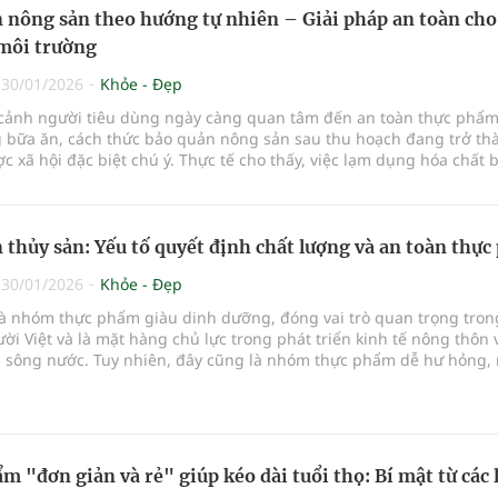
 nông sản theo hướng tự nhiên – Giải pháp an toàn cho
môi trường
|
30/01/2026
Khỏe - Đẹp
 cảnh người tiêu dùng ngày càng quan tâm đến an toàn thực phẩm
g bữa ăn, cách thức bảo quản nông sản sau thu hoạch đang trở th
c xã hội đặc biệt chú ý. Thực tế cho thấy, việc lạm dụng hóa chất 
g chỉ tiềm ẩn nguy cơ ảnh hưởng đến sức khỏe cộng đồng, mà cò
 dài lên môi trường.
 thủy sản: Yếu tố quyết định chất lượng và an toàn thự
|
30/01/2026
Khỏe - Đẹp
là nhóm thực phẩm giàu dinh dưỡng, đóng vai trò quan trọng tron
ời Việt và là mặt hàng chủ lực trong phát triển kinh tế nông thôn 
g sông nước. Tuy nhiên, đây cũng là nhóm thực phẩm dễ hư hỏng,
ều kiện môi trường. Thực tế cho thấy, bảo quản thủy sản chính là y
 quyết định đến chất lượng sản phẩm, an toàn thực phẩm và sức 
u dùng.
m "đơn giản và rẻ" giúp kéo dài tuổi thọ: Bí mật từ các 