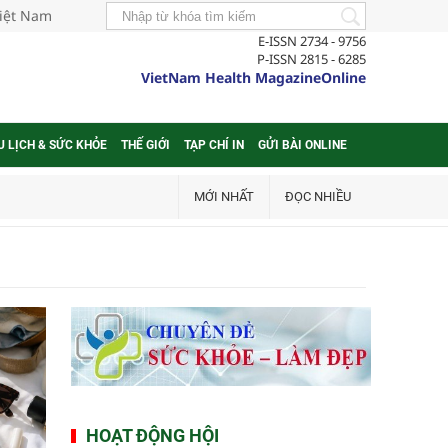
Việt Nam
E-ISSN 2734 - 9756
P-ISSN 2815 - 6285
VietNam Health MagazineOnline
U LỊCH & SỨC KHỎE
THẾ GIỚI
TẠP CHÍ IN
GỬI BÀI ONLINE
MỚI NHẤT
ĐỌC NHIỀU
HOẠT ĐỘNG HỘI