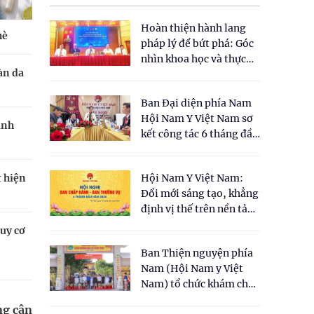
Hoàn thiện hành lang
hè
pháp lý để bứt phá: Góc
nhìn khoa học và thực
àn da
tiễn tại Tọa đàm " Đề
xuất một số nội dung
Ban Đại diện phía Nam
cho Luật Y dược cổ
Hội Nam Y Việt Nam sơ
truyền Việt Nam"
ánh
kết công tác 6 tháng đầu
năm 2026
t hiện
Hội Nam Y Việt Nam:
Đổi mới sáng tạo, khẳng
định vị thế trên nền tảng
y học cổ truyền và khoa
uy cơ
học hiện đại
Ban Thiện nguyện phía
Nam (Hội Nam y Việt
Nam) tổ chức khám chữa
bệnh y học cổ truyền và
ng cân