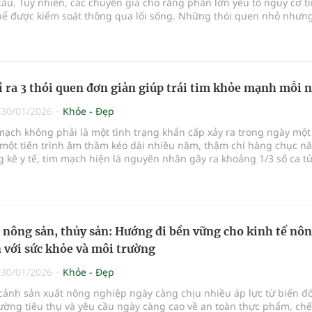
cầu. Tuy nhiên, các chuyên gia cho rằng phần lớn yếu tố nguy cơ t
hể được kiểm soát thông qua lối sống. Những thói quen nhỏ nhưn
n mỗi ngày có thể giúp giảm đáng kể rủi ro và cải thiện sức khỏe t
u dài.
hỉ ra 3 thói quen đơn giản giúp trái tim khỏe mạnh mỗi 
|
30/01/2026
Khỏe - Đẹp
mạch không phải là một tình trạng khẩn cấp xảy ra trong ngày một
 một tiến trình âm thầm kéo dài nhiều năm, thậm chí hàng chục n
 kê y tế, tim mạch hiện là nguyên nhân gây ra khoảng 1/3 số ca t
cầu, trở thành “kẻ sát nhân thầm lặng” đe dọa sức khỏe cộng đồng
 nông sản, thủy sản: Hướng đi bền vững cho kinh tế nô
 với sức khỏe và môi trường
|
30/01/2026
Khỏe - Đẹp
cảnh sản xuất nông nghiệp ngày càng chịu nhiều áp lực từ biến đổ
rường tiêu thụ và yêu cầu ngày càng cao về an toàn thực phẩm, chế