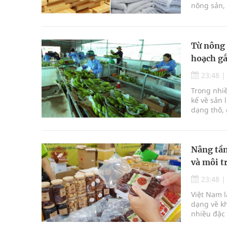
nông sản, 
ra hướng p
sức khỏe c
Từ nông 
hoạch gắ
23:48
Trong nhi
kể về sản 
dạng thô, 
Nâng tầm
và môi t
23:48
Việt Nam l
dạng về kh
nhiều đặc 
khó mở rộn