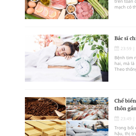
trên toàn 
mạch có t
trì đều đặ
mạch về lâ
Bác sĩ c
23:59
Bệnh tim 
hai, mà là
Theo thống
trên toàn 
Chế biến
thôn gắn
23:49
Trong bối 
hậu, thị t