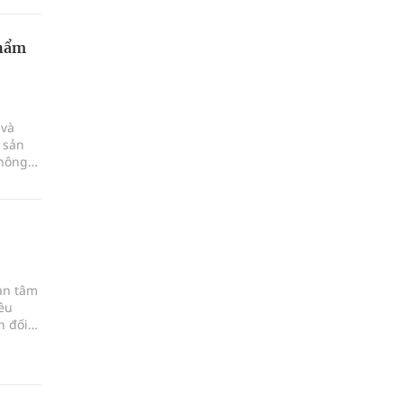
phẩm
 và
 sản
 nông
an tâm
iêu
n đối