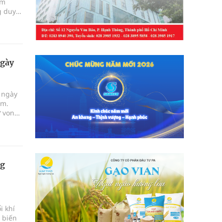
im
g duy
im
ngày
 ngày
ăm.
ử vong
.
ng
i khí
 biến