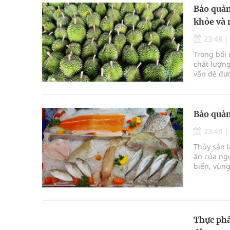
Bảo quản
khỏe và 
23:48
Trong bối
chất lượn
vấn đề đượ
quản khôn
áp lực lâu
Bảo quản
23:48
Thủy sản 
ăn của ngư
biển, vùn
cảm với đi
mang tính
người tiê
Thực phẩ