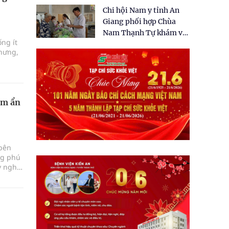
tặng quà cho 150 người
Chi hội Nam y tỉnh An
dân tại xã Tân Tập
Giang phối hợp Chùa
Nam Thạnh Tự khám và
ống ít
cấp thuốc miễn phí cho
hưng,
nhân dân
ềm ẩn
 bên
ng phú
ỳ nghỉ
 thực