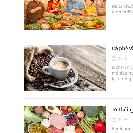
Để tận hưở
dinh dưỡn
Cà phê v
09:06
Một tách c
mở đầu ng
lại những 
10 thói 
23:59
Bệnh tim 