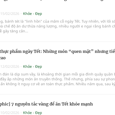
|
15/02/2026
Khỏe - Đẹp
, bánh tét là "linh hồn" của mâm cỗ ngày Tết. Tuy nhiên, với lối s
và chế độ ăn dư thừa năng lượng, nhiều người e ngại rằng bánh c
ễ gây tăng cân...
 thực phẩm ngày Tết: Những món “quen mặt” nhưng ti
cao
|
12/02/2026
Khỏe - Đẹp
 đán là dịp sum vầy, là khoảng thời gian mỗi gia đình quây quần
ầy ắp những món ăn truyền thống. Thế nhưng, phía sau sự pho
m ẩn không ít nguy cơ về an toàn thực phẩm. Nhiều năm qua, sau k
ơ sở y tế thường ghi nhận gia tăng các ca rối loạn tiêu hóa, ngộ độc
m chí có trường hợp diễn biến nặng phải nhập viện cấp cứu.
phic] 7 nguyên tắc vàng để ăn Tết khỏe mạnh
|
10/02/2026
Khỏe - Đẹp