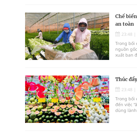
Chế biến
an toàn
23:48
Trong bối
nguồn gốc
xuất ban đ
sản sau th
Thúc đẩy
23:48
Trong bối
đến việc “
dùng lành
với chất 