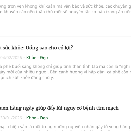
ng trọn vẹn không khí xuân mà vẫn bảo vệ sức khỏe, các chuyên g
g khuyến cáo nên tuân thủ một số nguyên tắc cơ bản trong ăn uố
à sức khỏe: Uống sao cho có lợi?
|
04/02/2026
Khỏe - Đẹp
à phê buổi sáng không chỉ giúp tinh thần tỉnh táo mà còn là “nghi
ày mới của nhiều người. Bên cạnh hương vị hấp dẫn, cà phê còn
lợi ích sức khỏe đáng chú ý.
quen hàng ngày giúp đẩy lùi nguy cơ bệnh tim mạch
|
30/01/2026
Khỏe - Đẹp
mạch hiện vẫn là một trong những nguyên nhân gây tử vong hàng