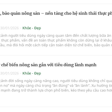
, bảo quản nông sản – nền tảng cho hệ sinh thái thực 
|
30/01/2026
Khỏe - Đẹp
 cảnh người tiêu dùng ngày càng quan tâm đến chất lượng bữa ăn
 thực phẩm, vấn đề an toàn thực phẩm không còn dừng lại ở khâu
ầu, mà đòi hỏi một cách tiếp cận toàn diện từ chế biến, bảo quản
u hoạch đến lưu thông và tiêu dùng.
 chế biến nông sản gắn với tiêu dùng lành mạnh
|
30/01/2026
Khỏe - Đẹp
 cảnh đời sống ngày càng nâng cao, người tiêu dùng không chỉ qu
ăn no” mà ngày càng chú trọng “ăn đúng” và “ăn lành”. Xu hướng t
 mạnh đang trở thành lựa chọn phổ biến, kéo theo yêu cầu cao hơ
lượng thực phẩm.