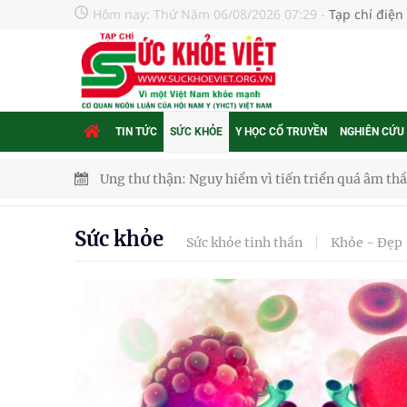
Hôm nay:
Thứ Năm 06/08/2026 07:29
-
Tạp chí điện
TIN TỨC
SỨC KHỎE
Y HỌC CỔ TRUYỀN
NGHIÊN CỨU
Nhiều chuỗi hoạt động lớn được diễn ra tại Lễ hộ
Tiếp tục rà soát, triển khai các nhiệm vụ trong lĩ
Sức khỏe
Sức khỏe tinh thần
Khỏe - Đẹp
Lâm Đồng: Quyết tâm đưa sân bay Liên Khương trở
Ngày hoạt động đầu tiên, Bệnh viện Phụ sản Trun
Dự báo thời tiết ngày 06/8/2026: Bắc Bộ có mưa d
Nâng cao chất lượng đào tạo, đáp ứng yêu cầu phá