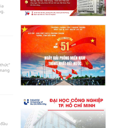
ia
ng.
 thức”
 mang
 đầu