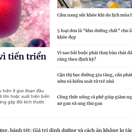
 Slimaura Care x3 trên 2 sàn thương mại điện tử
Cẩm nang sức khỏe khi du lịch mùa 
NMLD Dung Quất
ệnh bảo hiểm y tế nếu không đăng ký khám theo yêu
5 loại dưa là “kho dưỡng chất” cho l
khỏe đẹp
Vì sao bắt buộc phải thay bàn chải đ
ì tiến triển
ầm
răng theo định kỳ?
Cận thị học đường gia tăng, cần phá
sớm và kiểm soát từ trẻ nhỏ
u hiện ở giai đoạn đầu
ã lớn hoặc xuất hiện biến
Công thức uống cà phê giúp giảm ng
ăng gấp đôi kích thước
xơ gan và ung thư gan
ng, bánh tét: Giá trị dinh dưỡng và cách ăn không lo tă