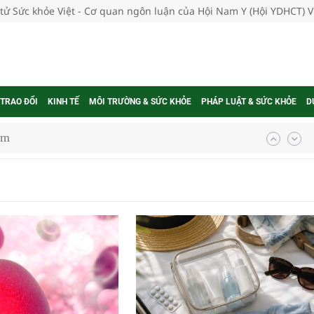
 tử Sức khỏe Việt - Cơ quan ngôn luận của Hội Nam Y (Hội YDHCT) 
 TRAO ĐỔI
KINH TẾ
MÔI TRƯỜNG & SỨC KHỎE
PHÁP LUẬT & SỨC KHỎE
D
i sầu riêng 2026
nh vực cấp cứu, điều trị đột quỵ
 lại khai thác vào ngày 19/8
g ương cơ sở 2 đón hơn 500 lượt khám
ông rải rác.
t triển nguồn nhân lực thời kỳ mới