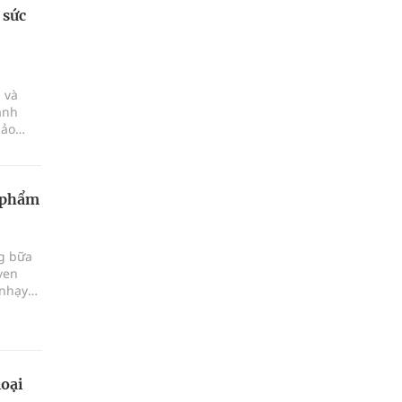
 sức
 và
ành
bảo
n gây
c phẩm
g bữa
ven
 nhạy
ếu tố
khỏe
loại