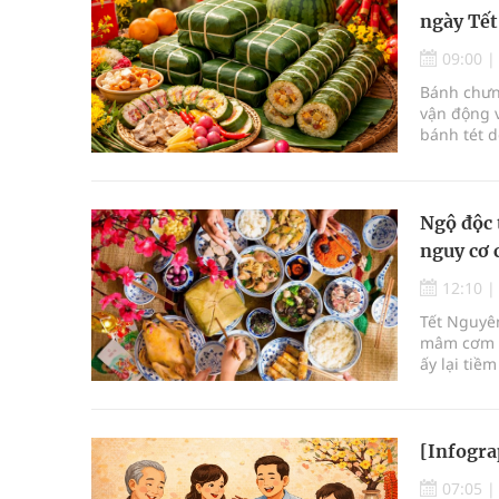
ngày Tết
09:00
Bánh chưng
vận động 
bánh tét d
Ngộ độc
nguy cơ 
12:10
Tết Nguyên
mâm cơm đ
ấy lại tiề
Tết, các c
phẩm, thậ
[Infogra
07:05