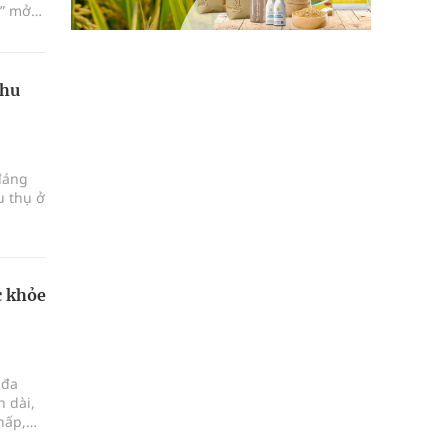
a” mở
o vệ
thu
đáng
u thụ ở
c khỏe
 đa
n dài,
hấp,