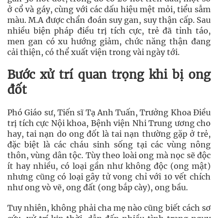
ở cổ và gáy, cùng với các dấu hiệu mệt mỏi, tiểu sẫm
màu. M.A được chẩn đoán suy gan, suy thận cấp. Sau
nhiều biện pháp điều trị tích cực, trẻ đã tỉnh táo,
men gan có xu hướng giảm, chức năng thận đang
cải thiện, có thể xuất viện trong vài ngày tới.
Bước xử trí quan trọng khi bị ong
đốt
Phó Giáo sư, Tiến sĩ Tạ Anh Tuấn, Trưởng Khoa Điều
trị tích cực Nội khoa, Bệnh viện Nhi Trung ương cho
hay, tai nạn do ong đốt là tai nạn thường gặp ở trẻ,
đặc biệt là các cháu sinh sống tại các vùng nông
thôn, vùng dân tộc. Tùy theo loài ong mà nọc sẽ độc
ít hay nhiều, có loại gần như không độc (ong mật)
nhưng cũng có loại gây tử vong chỉ với 10 vết chích
như ong vò vẽ, ong đất (ong bắp cày), ong bầu.
Tuy nhiên, không phải cha mẹ nào cũng biết cách sơ