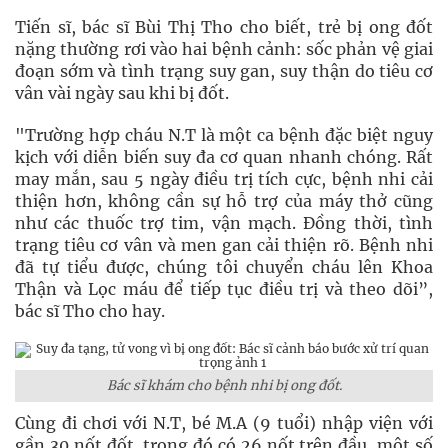
Tiến sĩ, bác sĩ Bùi Thị Tho cho biết, trẻ bị ong đốt
nặng thường rơi vào hai bệnh cảnh: sốc phản vệ giai
đoạn sớm và tình trạng suy gan, suy thận do tiêu cơ
vân vài ngày sau khi bị đốt.
"Trường hợp cháu N.T là một ca bệnh đặc biệt nguy
kịch với diễn biến suy đa cơ quan nhanh chóng. Rất
may mắn, sau 5 ngày điều trị tích cực, bệnh nhi cải
thiện hơn, không cần sự hỗ trợ của máy thở cũng
như các thuốc trợ tim, vận mạch. Đồng thời, tình
trạng tiêu cơ vân và men gan cải thiện rõ. Bệnh nhi
đã tự tiểu được, chúng tôi chuyển cháu lên Khoa
Thận và Lọc máu để tiếp tục điều trị và theo dõi”,
bác sĩ Tho cho hay.
Bác sĩ khám cho bệnh nhi bị ong đốt.
Cùng đi chơi với N.T, bé M.A (9 tuổi) nhập viện với
gần 30 nốt đốt, trong đó có 26 nốt trên đầu, một số