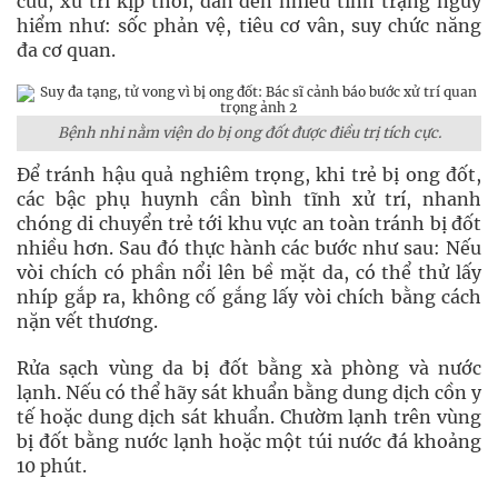
cứu, xử trí kịp thời, dẫn đến nhiều tình trạng nguy
hiểm như: sốc phản vệ, tiêu cơ vân, suy chức năng
đa cơ quan.
Bệnh nhi nằm viện do bị ong đốt được điều trị tích cực.
Để tránh hậu quả nghiêm trọng, khi trẻ bị ong đốt,
các bậc phụ huynh cần bình tĩnh xử trí, nhanh
chóng di chuyển trẻ tới khu vực an toàn tránh bị đốt
nhiều hơn. Sau đó thực hành các bước như sau: Nếu
vòi chích có phần nổi lên bề mặt da, có thể thử lấy
nhíp gắp ra, không cố gắng lấy vòi chích bằng cách
nặn vết thương.
Rửa sạch vùng da bị đốt bằng xà phòng và nước
lạnh. Nếu có thể hãy sát khuẩn bằng dung dịch cồn y
tế hoặc dung dịch sát khuẩn. Chườm lạnh trên vùng
bị đốt bằng nước lạnh hoặc một túi nước đá khoảng
10 phút.