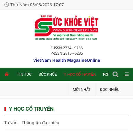
Thứ Năm 06/08/2026 17:07
E-ISSN 2734 - 9756
P-ISSN 2815 - 6285
VietNam Health MagazineOnline
NLINE
TIN TỨC
SỨC KHỎE
Y HỌC CỔ TRUYỀN
NGHIÊN CỨU TRA
MỚI NHẤT
ĐỌC NHIỀU
Y HỌC CỔ TRUYỀN
Tư vấn
Thông tin đa chiều