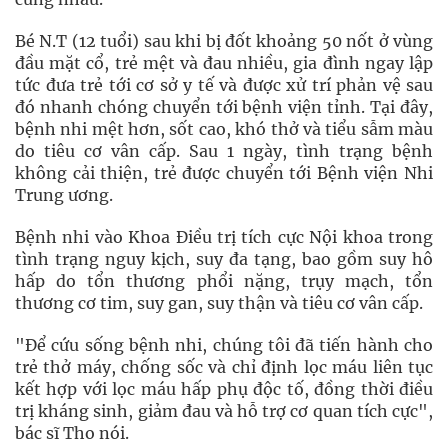
Bé N.T (12 tuổi) sau khi bị đốt khoảng 50 nốt ở vùng
đầu mặt cổ, trẻ mệt và đau nhiều, gia đình ngay lập
tức đưa trẻ tới cơ sở y tế và được xử trí phản vệ sau
đó nhanh chóng chuyển tới bệnh viện tỉnh. Tại đây,
bệnh nhi mệt hơn, sốt cao, khó thở và tiểu sẫm màu
do tiêu cơ vân cấp. Sau 1 ngày, tình trạng bệnh
không cải thiện, trẻ được chuyển tới Bệnh viện Nhi
Trung ương.
Bệnh nhi vào Khoa Điều trị tích cực Nội khoa trong
tình trạng nguy kịch, suy đa tạng, bao gồm suy hô
hấp do tổn thương phổi nặng, trụy mạch, tổn
thương cơ tim, suy gan, suy thận và tiêu cơ vân cấp.
"Để cứu sống bệnh nhi, chúng tôi đã tiến hành cho
trẻ thở máy, chống sốc và chỉ định lọc máu liên tục
kết hợp với lọc máu hấp phụ độc tố, đồng thời điều
trị kháng sinh, giảm đau và hỗ trợ cơ quan tích cực",
bác sĩ Tho nói.