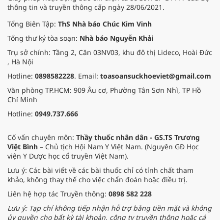
đem đến hơi ấm từ những phương
thông tin và truyền thông cấp ngày 28/06/2021.
pháp Nam y thuần Việt, giúp xoa
dịu cơn đau và nâng cao sức khỏe
Tổng Biên Tập:
ThS Nhà báo Chúc Kim Vinh
cho các cựu chiến binh trước sự
Tổng thư ký tòa soạn:
Nhà báo Nguyễn Khải
thay đổi đột ngột của thời tiết.
Trụ sở chính: Tầng 2, Căn 03NV03, khu đô thị Lideco, Hoài Đức
, Hà Nội
Hotline:
0898582228
. Email:
toasoansuckhoeviet@gmail.com
Văn phòng TP.HCM: 909 Âu cơ, Phường Tân Sơn Nhì, TP Hồ
Chí Minh
Hotline:
0949.737.666
Cố vấn chuyên môn:
Thầy thuốc nhân dân - GS.TS Trương
Việt Bình
– Chủ tịch Hội Nam Y Việt Nam. (Nguyên GĐ Học
viện Y Dược học cổ truyền Việt Nam).
Lưu ý: Các bài viết về các bài thuốc chỉ có tính chất tham
khảo, không thay thế cho việc chẩn đoán hoặc điều trị.
Liên hệ hợp tác Truyền thông:
0898 582 228
Lưu ý: Tạp chí không tiếp nhận hỗ trợ bằng tiền mặt và không
ủy quyền cho bất kỳ tài khoản, công ty truyền thông hoặc cá