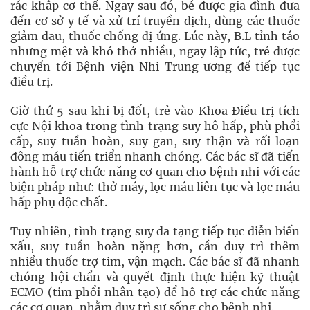
rác khắp cơ thể. Ngay sau đó, bé được gia đình đưa
đến cơ sở y tế và xử trí truyền dịch, dùng các thuốc
giảm đau, thuốc chống dị ứng. Lúc này, B.L tỉnh táo
nhưng mệt và khó thở nhiều, ngay lập tức, trẻ được
chuyển tới Bệnh viện Nhi Trung ương để tiếp tục
điều trị.
Giờ thứ 5 sau khi bị đốt, trẻ vào Khoa Điều trị tích
cực Nội khoa trong tình trạng suy hô hấp, phù phổi
cấp, suy tuần hoàn, suy gan, suy thận và rối loạn
đông máu tiến triển nhanh chóng. Các bác sĩ đã tiến
hành hỗ trợ chức năng cơ quan cho bệnh nhi với các
biện pháp như: thở máy, lọc máu liên tục và lọc máu
hấp phụ độc chất.
Tuy nhiên, tình trạng suy đa tạng tiếp tục diễn biến
xấu, suy tuần hoàn nặng hơn, cần duy trì thêm
nhiều thuốc trợ tim, vận mạch. Các bác sĩ đã nhanh
chóng hội chẩn và quyết định thực hiện kỹ thuật
ECMO (tim phổi nhân tạo) để hỗ trợ các chức năng
các cơ quan, nhằm duy trì sự sống cho bệnh nhi.