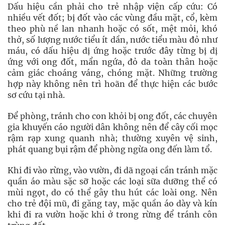
Dấu hiệu cần phải cho trẻ nhập viện cấp cứu: Có
nhiều vết đốt; bị đốt vào các vùng đầu mặt, cổ, kèm
theo phù nề lan nhanh hoặc có sốt, mệt mỏi, khó
thở, số lượng nước tiểu ít dần, nước tiểu màu đỏ như
máu, có dấu hiệu dị ứng hoặc trước đây từng bị dị
ứng với ong đốt, mẩn ngứa, đỏ da toàn thân hoặc
cảm giác choáng váng, chóng mặt. Những trường
hợp này không nên trì hoãn để thực hiện các bước
sơ cứu tại nhà.
Để phòng, tránh cho con khỏi bị ong đốt, các chuyên
gia khuyến cáo người dân không nên để cây cối mọc
rậm rạp xung quanh nhà; thường xuyên vệ sinh,
phát quang bụi rậm để phòng ngừa ong đến làm tổ.
Khi đi vào rừng, vào vườn, đi dã ngoại cần tránh mặc
quần áo màu sặc sỡ hoặc các loại sữa dưỡng thể có
mùi ngọt, do có thể gây thu hút các loài ong. Nên
cho trẻ đội mũ, đi găng tay, mặc quần áo dày và kín
khi đi ra vườn hoặc khi ở trong rừng để tránh côn