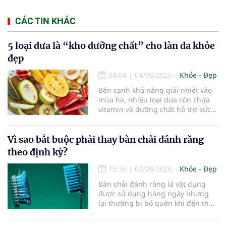
CÁC TIN KHÁC
5 loại dưa là “kho dưỡng chất” cho làn da khỏe
đẹp
04:04
|
04/08/2026
Khỏe - Đẹp
Bên cạnh khả năng giải nhiệt vào
mùa hè, nhiều loại dưa còn chứa
vitamin và dưỡng chất hỗ trợ sức
khỏe làn da...
Vì sao bắt buộc phải thay bàn chải đánh răng
theo định kỳ?
15:36
|
03/08/2026
Khỏe - Đẹp
Bàn chải đánh răng là vật dụng
được sử dụng hàng ngày nhưng
lại thường bị bỏ quên khi đến thời
điểm cần thay mới. Theo các
chuyên gia nha khoa, việc sử dụng