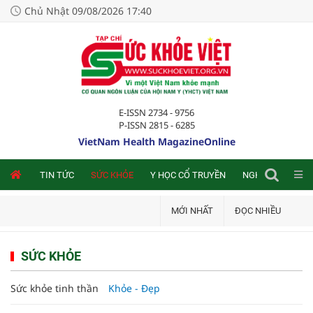
Chủ Nhật 09/08/2026 17:40
E-ISSN 2734 - 9756
P-ISSN 2815 - 6285
VietNam Health MagazineOnline
NLINE
TIN TỨC
SỨC KHỎE
Y HỌC CỔ TRUYỀN
NGHIÊN CỨU TRA
MỚI NHẤT
ĐỌC NHIỀU
SỨC KHỎE
Sức khỏe tinh thần
Khỏe - Đẹp