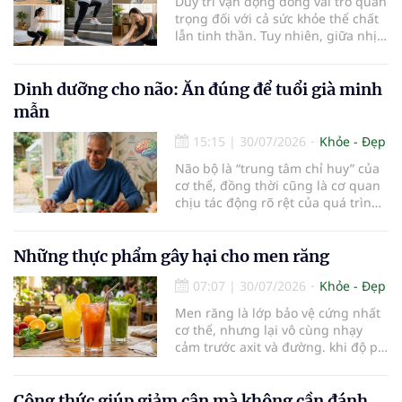
Duy trì vận động đóng vai trò quan
trọng đối với cả sức khỏe thể chất
lẫn tinh thần. Tuy nhiên, giữa nhịp
sống bận rộn và nhiều trách nhiệm
cần cân bằng, việc dành thời gian
cho các hoạt động tập luyện
Dinh dưỡng cho não: Ăn đúng để tuổi già minh
thường trở thành một thách thức
mẫn
không nhỏ…
15:15
|
30/07/2026
Khỏe - Đẹp
Não bộ là “trung tâm chỉ huy” của
cơ thể, đồng thời cũng là cơ quan
chịu tác động rõ rệt của quá trình
lão hóa. Một chế độ dinh dưỡng
khoa học, kết hợp lối sống lành
mạnh, có thể góp phần bảo vệ tế
Những thực phẩm gây hại cho men răng
bào thần kinh, duy trì trí nhớ và
07:07
|
30/07/2026
Khỏe - Đẹp
giúp NCT sống minh mẫn, tự chủ
lâu hơn.
Men răng là lớp bảo vệ cứng nhất
cơ thể, nhưng lại vô cùng nhạy
cảm trước axit và đường. khi độ pH
trong miệng giảm xuống dưới 5,5,
men răng sẽ bắt đầu mềm đi, mở
đường cho vi khuẩn tấn công và
Công thức giúp giảm cân mà không cần đánh