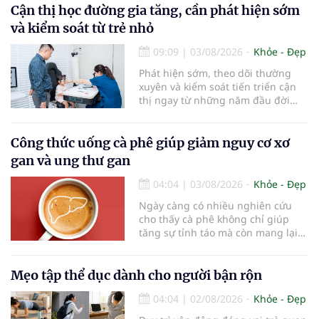
bàn chải quá lâu có thể làm giảm
Cận thị học đường gia tăng, cần phát hiện sớm
hiệu quả làm sạch và ảnh hưởng
và kiểm soát từ trẻ nhỏ
đến sức khỏe răng miệng...
09:09
|
03/08/2026
Khỏe - Đẹp
Phát hiện sớm, theo dõi thường
xuyên và kiểm soát tiến triển cận
thị ngay từ những năm đầu đời
được các chuyên gia đánh giá là
chìa khóa bảo vệ thị lực lâu dài cho
trẻ. Đây cũng là định hướng của
Công thức uống cà phê giúp giảm nguy cơ xơ
Trung tâm Nhãn nhi và Kiểm soát
gan và ung thư gan
cận thị vừa được Bệnh viện Đông
Đô đưa vào hoạt động ngày 1/8.
04:04
|
03/08/2026
Khỏe - Đẹp
Ngày càng có nhiều nghiên cứu
cho thấy cà phê không chỉ giúp
tăng sự tỉnh táo mà còn mang lại
lợi ích cho nhiều cơ quan trong cơ
thể, đặc biệt là gan. Đây là cơ quan
đóng vai trò lọc độc tố, chuyển hóa
Mẹo tập thể dục dành cho người bận rộn
thuốc và dự trữ nhiều vitamin,
04:04
|
02/08/2026
Khỏe - Đẹp
khoáng chất thiết yếu nhưng cũng
rất dễ bị tổn thương…