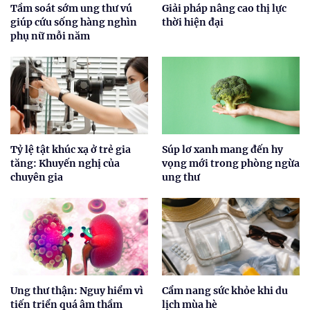
Tầm soát sớm ung thư vú
Giải pháp nâng cao thị lực
giúp cứu sống hàng nghìn
thời hiện đại
phụ nữ mỗi năm
Tỷ lệ tật khúc xạ ở trẻ gia
Súp lơ xanh mang đến hy
tăng: Khuyến nghị của
vọng mới trong phòng ngừa
chuyên gia
ung thư
Ung thư thận: Nguy hiểm vì
Cẩm nang sức khỏe khi du
tiến triển quá âm thầm
lịch mùa hè