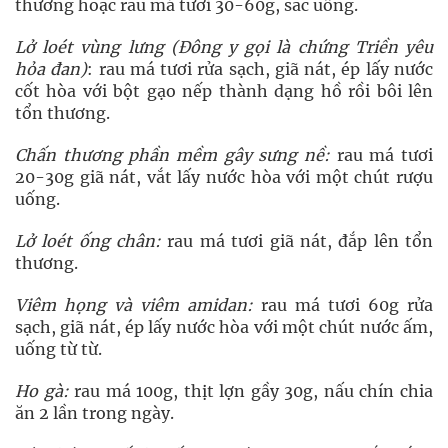
thương hoặc rau má tươi 30-60g, sắc uống.
Lở loét vùng lưng (Đông y gọi là chứng Triền yêu
hỏa đan)
: rau má tươi rửa sạch, giã nát, ép lấy nước
cốt hòa với bột gạo nếp thành dạng hồ rồi bôi lên
tổn thương.
Chấn thương phần mềm gây sưng nề:
rau má tươi
20-30g giã nát, vắt lấy nước hòa với một chút rượu
uống.
Lở loét ống chân:
rau má tươi giã nát, đắp lên tổn
thương.
Viêm họng và viêm amidan:
rau má tươi 60g rửa
sạch, giã nát, ép lấy nước hòa với một chút nước ấm,
uống từ từ.
Ho gà:
rau má 100g, thịt lợn gầy 30g, nấu chín chia
ăn 2 lần trong ngày.