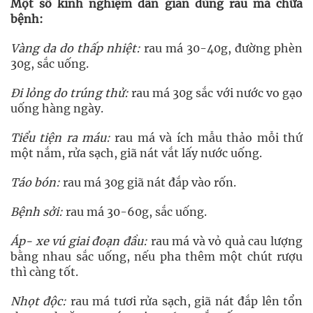
Một số kinh nghiệm dân gian dùng rau má chữa
bệnh:
Vàng da do thấp nhiệt:
rau má 30-40g, đường phèn
30g, sắc uống.
Đi lỏng do trúng thử:
rau má 30g sắc với nước vo gạo
uống hàng ngày.
Tiểu tiện ra máu:
rau má và ích mẫu thảo mỗi thứ
một nắm, rửa sạch, giã nát vắt lấy nước uống.
Táo bón:
rau má 30g giã nát đắp vào rốn.
Bệnh sởi:
rau má 30-60g, sắc uống.
Áp- xe vú giai đoạn đầu:
rau má và vỏ quả cau lượng
bằng nhau sắc uống, nếu pha thêm một chút rượu
thì càng tốt.
Nhọt độc:
rau má tươi rửa sạch, giã nát đắp lên tổn