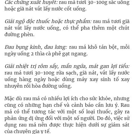
Các chứng xuất huyết:
rau má tươi 30-100g sắc uống
hoặc giã nát vắt lấy nước cốt uống.
Giải ngộ độc thuốc hoặc thực phẩm:
rau má tươi giã
nát vắt lấy nước uống, có thể pha thêm một chút
đường phèn.
Đau bụng kinh, đau lưng:
rau má khô tán bột, mỗi
ngày uống 2 thìa cà phê gạt ngang.
Giải nhiệt trị rôm sẩy, mẩn ngứa, mát gan lợi tiểu:
rau má tươi 30-100g rửa sạch, giã nát, vắt lấy nước
uống hàng ngày hoặc dùng máy xay sinh tố xay
nhuyễn rồi hòa đường uống.
Mặc dù rau má có nhiều lợi ích cho sức khỏe, nhưng
cũng có những hạn chế và cảnh báo cần lưu ý. Rau
má có thể tương tác với một số loại thuốc, gây ra
phản ứng dị ứng đối với một số người. Do đó, việc sử
dụng rau má nên được thực hiện dưới sự giám sát
của chuyên gia y tế.