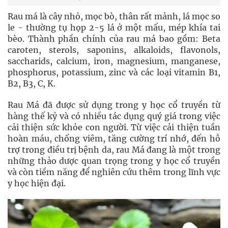
Rau má là cây nhỏ, mọc bò, thân rất mảnh, lá mọc so
le - thường tụ họp 2-5 lá ở một mấu, mép khía tai
bèo. Thành phần chính của rau má bao gồm: Beta
caroten, sterols, saponins, alkaloids, flavonols,
saccharids, calcium, iron, magnesium, manganese,
phosphorus, potassium, zinc và các loại vitamin B1,
B2, B3, C, K.
Rau Má đã được sử dụng trong y học cổ truyền từ
hàng thế kỷ và có nhiều tác dụng quý giá trong việc
cải thiện sức khỏe con người. Từ việc cải thiện tuần
hoàn máu, chống viêm, tăng cường trí nhớ, đến hỗ
trợ trong điều trị bệnh da, rau Má đang là một trong
những thảo dược quan trọng trong y học cổ truyền
và còn tiềm năng để nghiên cứu thêm trong lĩnh vực
y học hiện đại.