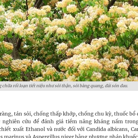
 chữa rối loạn tiết niệu như sỏi thận, sỏi bàng quang, đái són đau.
tràng, tán sỏi, chống thấp khớp, chống chu kỳ, thuốc bổ
c nghiên cứu để đánh giá tiềm năng kháng nấm tron
hiết xuất Ethanol và nước đối với Candida albicans, Ca
cus marinus và Aspergillus niger bằng phương pháp khuế