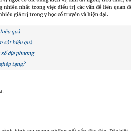
g nhiều nhất trong việc điều trị các vấn đề liên quan đ
nhiều giá trị trong y học cổ truyền và hiện đại.
uồn lực cho môi trường và cộng đồng
ệnh bảo hiểm y tế nếu không đăng ký khám theo yêu
 hiệu quả
m sốt hiệu quả
t số địa phương
ầm
 ghép tạng?
nghiệm thực tế
t.