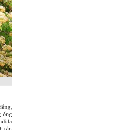
 đắng,
g ống
ndida
ch tán