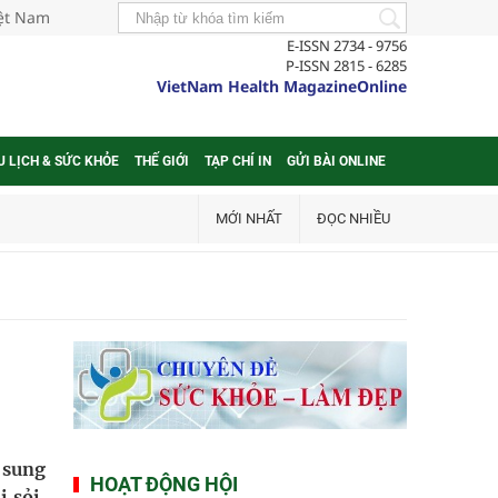
iệt Nam
E-ISSN 2734 - 9756
P-ISSN 2815 - 6285
VietNam Health MagazineOnline
U LỊCH & SỨC KHỎE
THẾ GIỚI
TẠP CHÍ IN
GỬI BÀI ONLINE
MỚI NHẤT
ĐỌC NHIỀU
y sung
HOẠT ĐỘNG HỘI
i sỏi.