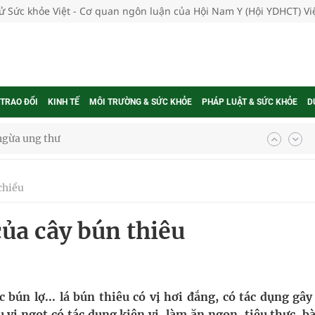
tử Sức khỏe Việt - Cơ quan ngôn luận của Hội Nam Y (Hội YDHCT) V
 TRAO ĐỔI
KINH TẾ
MÔI TRƯỜNG & SỨC KHỎE
PHÁP LUẬT & SỨC KHỎE
D
ngừa ung thư
 Máu Của Các Loài Nhân Sâm (Panax Spp.): Tổng
chiều
của cây bún thiêu
oàn quốc
g trưởng mới của Việt Nam
phương hai cấp trong quản lý hoạt động nha khoa,
 bún lợ... lá bún thiêu có vị hơi đắng, có tác dụng gâ
 vị ngọt có tác dụng kiện vị, làm ăn ngon, tiêu thực, bà