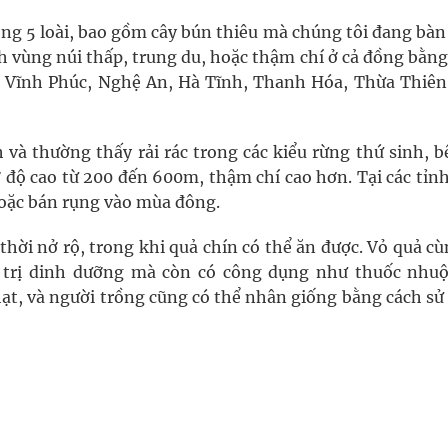
ộng 5 loài, bao gồm cây bún thiêu mà chúng tôi đang bàn
nh vùng núi thấp, trung du, hoặc thậm chí ở cả đồng bằn
 Vĩnh Phúc, Nghệ An, Hà Tĩnh, Thanh Hóa, Thừa Thiên
 và thường thấy rải rác trong các kiểu rừng thứ sinh, b
 độ cao từ 200 đến 600m, thậm chí cao hơn. Tại các tỉn
hoặc bán rụng vào mùa đông.
hời nở rộ, trong khi quả chín có thể ăn được. Vỏ quả c
á trị dinh dưỡng mà còn có công dụng như thuốc nhu
 hạt, và người trồng cũng có thể nhân giống bằng cách s