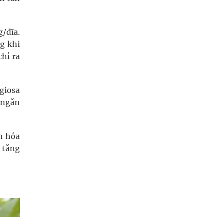
g/đĩa.
g khi
chỉ ra
giosa
 ngăn
n hóa
g tăng