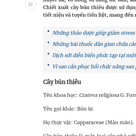
bảo vệ sức khỏe Nhân dân
Chiết xuất cây bún thiêu được sử dụn
tiết niệu và tuyến tiền liệt, mang đến 
Không chỉ cắt tóc, Đông Tây Barbershop dành ng
Bệnh viện không được thu thêm tiền của người b
Những thảo dược giúp giảm stress
Những bài thuốc dân gian chữa cả
cầu
Dịch sởi diễn biến phức tạp tại mộ
Ung thư thận: Nguy hiểm vì tiến triển quá âm th
Vì sao cần phục hồi chức năng sau
Vương Thành Công: Khi việc học bắt đầu từ trải 
Cây bún thiêu
Chấn chỉnh hoạt động kinh doanh dược liệu
Tên khoa học:
Crateva religiosa
G. Fors
Tên gọi khác: Bún lợ.
Họ thực vật: Capparaceae (Màn màn).