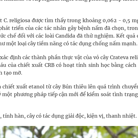
t C. religiosa được tìm thấy trong khoảng 0,062 - 0,5 m
 phát triển của các tác nhân gây bệnh nấm đã chọn, tron
c chế đối với các loài Candida đã thử nghiệm. Kết quả 
như một loại cây tiềm năng có tác dụng chống nấm mạnh.
ác định các thành phần thực vật của vỏ cây Crateva reli
máu của chiết xuất CRB có hoạt tính sinh học bằng cách
h tạo mỡ.
 chiết xuất etanol từ cây Bún thiêu lên quá trình chuyể
 ý một phương pháp tiếp cận mới để kiểm soát tình trạn
 tính hàn, cây có tác dụng giải độc, kiện vị, thanh nhiệt.