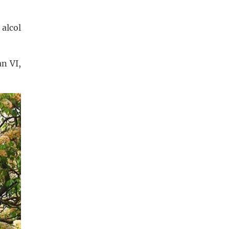
 alcol
an VI,