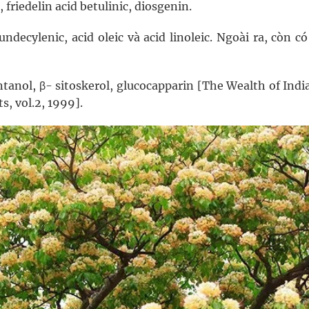
, friedelin acid betulinic, diosgenin.
 undecylenic, acid oleic và acid linoleic. Ngoài ra, còn có
ontanol, β- sitoskerol, glucocapparin [The Wealth of Indi
, vol.2, 1999].