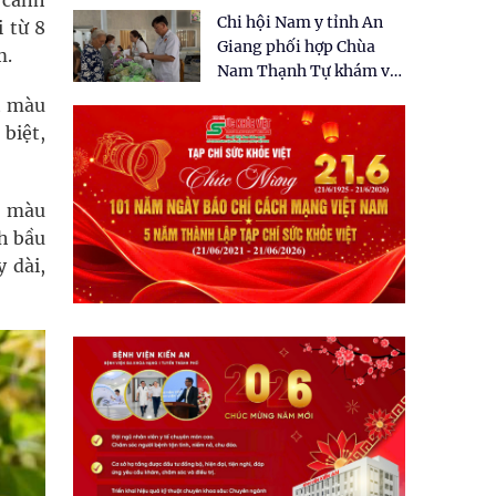
 cành
tặng quà cho 150 người
Chi hội Nam y tỉnh An
dân tại xã Tân Tập
i từ 8
Giang phối hợp Chùa
m.
Nam Thạnh Tự khám và
cấp thuốc miễn phí cho
t màu
nhân dân
 biệt,
i màu
h bầu
 dài,