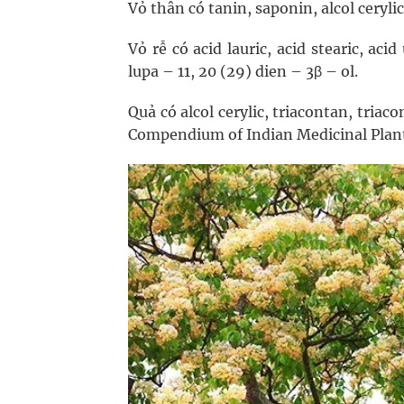
Vỏ thân có tanin, saponin, alcol cerylic
Vỏ rễ có acid lauric, acid stearic, acid
lupa – 11, 20 (29) dien – 3β – ol.
Quả có alcol cerylic, triacontan, triac
Compendium of Indian Medicinal Plants