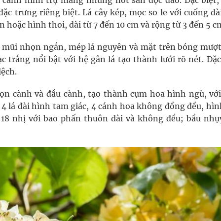
i cành hình trụ mang những nốt sần độc đáo. Đặc biệt,
c trưng riêng biệt. Lá cây kép, mọc so le với cuống dà
n hoặc hình thoi, dài từ 7 đến 10 cm và rộng từ 3 đến 5 c
với mũi nhọn ngắn, mép lá nguyên và mặt trên bóng mượ
 trắng nổi bật với hệ gân lá tạo thành lưới rõ nét. Đặc
lệch.
gọn cành và đầu cành, tạo thành cụm hoa hình ngù, vớ
 4 lá đài hình tam giác, 4 cánh hoa không đồng đều, hìn
18 nhị với bao phấn thuôn dài và không đều; bầu nhụy