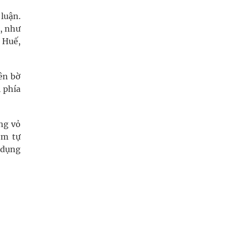
 luận.
g, như
 Huế,
ên bờ
h phía
ùng vỏ
ộm tự
ử dụng