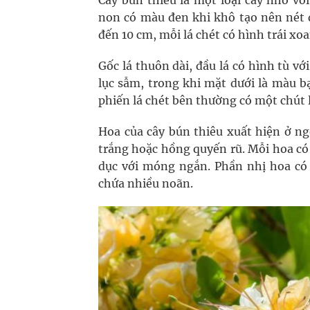
Cây bún thiêu là một loại cây nhỏ vớ
non có màu đen khi khô tạo nên nét đặ
đến 10 cm, mỗi lá chét có hình trái xoa
Gốc lá thuôn dài, đầu lá có hình tù 
lục sẫm, trong khi mặt dưới là màu bạc
phiến lá chét bên thường có một chút 
Hoa của cây bún thiêu xuất hiện ở n
trắng hoặc hồng quyến rũ. Mỗi hoa có
dục với móng ngắn. Phần nhị hoa có 
chứa nhiều noãn.