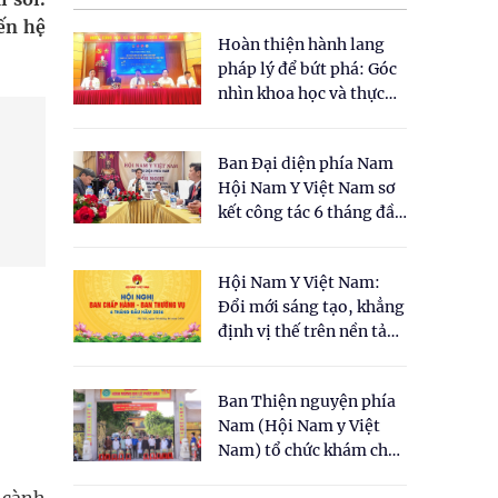
ến hệ
Hoàn thiện hành lang
pháp lý để bứt phá: Góc
nhìn khoa học và thực
tiễn tại Tọa đàm " Đề
xuất một số nội dung
Ban Đại diện phía Nam
cho Luật Y dược cổ
Hội Nam Y Việt Nam sơ
truyền Việt Nam"
kết công tác 6 tháng đầu
năm 2026
Hội Nam Y Việt Nam:
Đổi mới sáng tạo, khẳng
định vị thế trên nền tảng
y học cổ truyền và khoa
học hiện đại
Ban Thiện nguyện phía
Nam (Hội Nam y Việt
Nam) tổ chức khám chữa
bệnh y học cổ truyền và