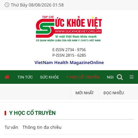
Thứ Bảy 08/08/2026 01:58
E-ISSN 2734 - 9756
P-ISSN 2815 - 6285
VietNam Health MagazineOnline
NLINE
TIN TỨC
SỨC KHỎE
Y HỌC CỔ TRUYỀN
NGHIÊN CỨU TRA
MỚI NHẤT
ĐỌC NHIỀU
Y HỌC CỔ TRUYỀN
Tư vấn
Thông tin đa chiều