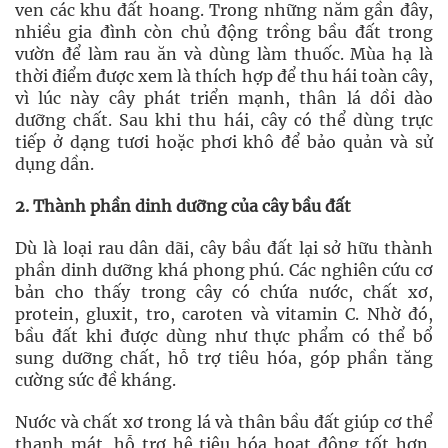
ven các khu đất hoang. Trong những năm gần đây,
nhiều gia đình còn chủ động trồng bầu đất trong
vườn để làm rau ăn và dùng làm thuốc. Mùa hạ là
thời điểm được xem là thích hợp để thu hái toàn cây,
vì lúc này cây phát triển mạnh, thân lá dồi dào
dưỡng chất. Sau khi thu hái, cây có thể dùng trực
tiếp ở dạng tươi hoặc phơi khô để bảo quản và sử
dụng dần.
2. Thành phần dinh dưỡng của cây bầu đất
Dù là loại rau dân dãi, cây bầu đất lại sở hữu thành
phần dinh dưỡng khá phong phú. Các nghiên cứu cơ
bản cho thấy trong cây có chứa nước, chất xơ,
protein, gluxit, tro, caroten và vitamin C. Nhờ đó,
bầu đất khi được dùng như thực phẩm có thể bổ
sung dưỡng chất, hỗ trợ tiêu hóa, góp phần tăng
cường sức đề kháng.
Nước và chất xơ trong lá và thân bầu đất giúp cơ thể
thanh mát, hỗ trợ hệ tiêu hóa hoạt động tốt hơn,