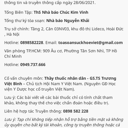
thông tin và truyền thông cấp ngày 28/06/2021.
pháp Nam y thuần Việt, giúp xoa
dịu cơn đau và nâng cao sức khỏe
Tổng Biên Tập:
ThS Nhà báo Chúc Kim Vinh
cho các cựu chiến binh trước sự
Tổng thư ký tòa soạn:
Nhà báo Nguyễn Khải
thay đổi đột ngột của thời tiết.
Trụ sở chính: Tầng 2, Căn 03NV03, khu đô thị Lideco, Hoài Đức
, Hà Nội
Hotline:
0898582228
. Email:
toasoansuckhoeviet@gmail.com
Văn phòng TP.HCM: 909 Âu cơ, Phường Tân Sơn Nhì, TP Hồ
Chí Minh
Hotline:
0949.737.666
Cố vấn chuyên môn:
Thầy thuốc nhân dân - GS.TS Trương
Việt Bình
– Chủ tịch Hội Nam Y Việt Nam. (Nguyên GĐ Học
viện Y Dược học cổ truyền Việt Nam).
Lưu ý: Các bài viết về các bài thuốc chỉ có tính chất tham
khảo, không thay thế cho việc chẩn đoán hoặc điều trị.
Liên hệ hợp tác Truyền thông:
0898 582 228
Lưu ý: Tạp chí không tiếp nhận hỗ trợ bằng tiền mặt và không
ủy quyền cho bất kỳ tài khoản, công ty truyền thông hoặc cá