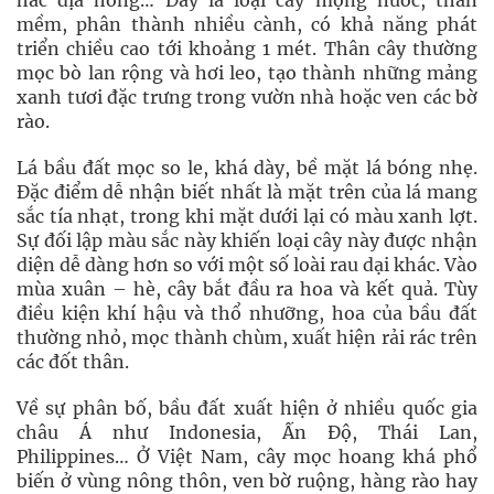
hắc địa hồng… Đây là loại cây mọng nước, thân
mềm, phân thành nhiều cành, có khả năng phát
triển chiều cao tới khoảng 1 mét. Thân cây thường
mọc bò lan rộng và hơi leo, tạo thành những mảng
xanh tươi đặc trưng trong vườn nhà hoặc ven các bờ
rào.
Lá bầu đất mọc so le, khá dày, bề mặt lá bóng nhẹ.
Đặc điểm dễ nhận biết nhất là mặt trên của lá mang
sắc tía nhạt, trong khi mặt dưới lại có màu xanh lợt.
Sự đối lập màu sắc này khiến loại cây này được nhận
diện dễ dàng hơn so với một số loài rau dại khác. Vào
mùa xuân – hè, cây bắt đầu ra hoa và kết quả. Tùy
điều kiện khí hậu và thổ nhưỡng, hoa của bầu đất
thường nhỏ, mọc thành chùm, xuất hiện rải rác trên
các đốt thân.
Về sự phân bố, bầu đất xuất hiện ở nhiều quốc gia
châu Á như Indonesia, Ấn Độ, Thái Lan,
Philippines… Ở Việt Nam, cây mọc hoang khá phổ
biến ở vùng nông thôn, ven bờ ruộng, hàng rào hay