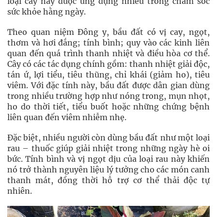
loại cây này được ứng dụng nhiều trong chăm sóc
sức khỏe hằng ngày.
Theo quan niệm Đông y, bầu đất có vị cay, ngọt,
thơm và hơi đắng; tính bình; quy vào các kinh liên
quan đến quá trình thanh nhiệt và điều hòa cơ thể.
Cây có các tác dụng chính gồm: thanh nhiệt giải độc,
tán ứ, lợi tiểu, tiêu thũng, chỉ khái (giảm ho), tiêu
viêm. Với đặc tính này, bầu đất được dân gian dùng
trong nhiều trường hợp như nóng trong, mụn nhọt,
ho do thời tiết, tiểu buốt hoặc những chứng bệnh
liên quan đến viêm nhiễm nhẹ.
Đặc biệt, nhiều người còn dùng bầu đất như một loại
rau – thuốc giúp giải nhiệt trong những ngày hè oi
bức. Tính bình và vị ngọt dịu của loại rau này khiến
nó trở thành nguyên liệu lý tưởng cho các món canh
thanh mát, đồng thời hỗ trợ cơ thể thải độc tự
nhiên.