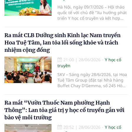
Hà Nội, ngày 09/7/2026 – Hội thảo
quốc tế với chủ đề "Xu hướng phát
triển Y học cổ truyền và kết hợp
Đông – Tây y trong kỷ nguyên mới"
đã chính thức diễn ra tại Trường Y
Ra mắt CLB Dưỡng sinh Kinh lạc Nam truyền
– Dược Phenikaa. Sự kiện do Đại
học Phenikaa tổ chức, quy tụ gần
Hoa Tuệ Tâm, lan tỏa lối sống khỏe và trách
500 đại biểu là đại diện các cơ
nhiệm cộng đồng
quan quản lý, cơ sở đào tạo, bệnh
viện cùng đông đảo chuyên gia,
21:00
|
28/06/2026
Y học cổ
nhà khoa học, bác sĩ và giảng viên
truyền
hàng đầu trong nước và quốc tế.
SKV – Sáng ngày 28/6/2026, tại Hoa
Tuệ Tâm Group (đặt tại Nhà hàng
Buffet Chay D'Gemma, số 245 Hòa
Bình, phường Phú Thạnh, TP.HCM),
Hệ sinh thái Hoa Tuệ Tâm và Phòng
Ra mắt “Vườn Thuốc Nam phường Hạnh
khám Dr. Khỏe đã phối hợp tổ chức
Lễ ra mắt CLB Dưỡng sinh Kinh lạc
Thông”: Lan tỏa giá trị y học cổ truyền gắn với
Nam truyền Hoa Tuệ Tâm với chủ
bảo vệ môi trường
đề "Kế thừa tinh hoa – Lan tỏa giá
trị", thu hút hơn 40 đại biểu, khách
20:52
|
28/06/2026
Y học cổ
mời cùng đông đảo chuyên gia,