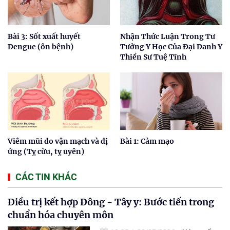
Bài 3: Sốt xuất huyết
Nhận Thức Luận Trong Tư
Dengue (ôn bệnh)
Tưởng Y Học Của Đại Danh Y
Thiền Sư Tuệ Tĩnh
Viêm mũi do vận mạch và dị
Bài 1: Cảm mạo
ứng (Tỵ cừu, tỵ uyên)
CÁC TIN KHÁC
Điều trị kết hợp Đông - Tây y: Bước tiến trong
chuẩn hóa chuyên môn