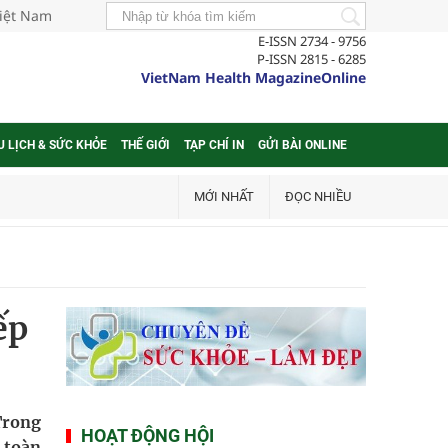
Việt Nam
E-ISSN 2734 - 9756
P-ISSN 2815 - 6285
VietNam Health MagazineOnline
U LỊCH & SỨC KHỎE
THẾ GIỚI
TẠP CHÍ IN
GỬI BÀI ONLINE
MỚI NHẤT
ĐỌC NHIỀU
ếp
Trong
HOẠT ĐỘNG HỘI
 toàn