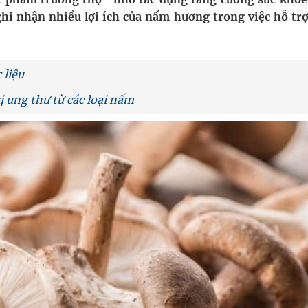
NMLD Dung Quất
ghi nhận nhiều lợi ích của nấm hương trong việc hỗ trợ
ịnh kỳ, khám sàng lọc miễn phí
ầm
 liệu
ị ung thư từ các loại nấm
i sầu riêng 2026