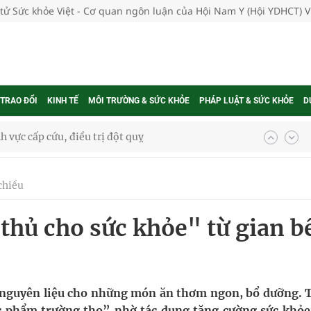
 tử Sức khỏe Việt - Cơ quan ngôn luận của Hội Nam Y (Hội YDHCT) 
 TRAO ĐỔI
KINH TẾ
MÔI TRƯỜNG & SỨC KHỎE
PHÁP LUẬT & SỨC KHỎE
D
nh vực cấp cứu, điều trị đột quỵ
 lại khai thác vào ngày 19/8
chiều
g ương cơ sở 2 đón hơn 500 lượt khám
hủ cho sức khỏe" từ gian b
ông rải rác.
t triển nguồn nhân lực thời kỳ mới
 Slimaura Care x3 trên 2 sàn thương mại điện tử
nguyên liệu cho những món ăn thơm ngon, bổ dưỡng. 
c phẩm trường thọ” nhờ tác dụng tăng cường sức khỏe