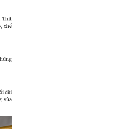
 Thịt
, chế
 chứng
i đãi
vị vừa