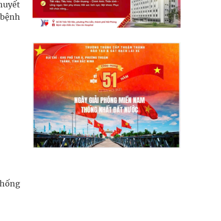
 huyết
 bệnh
chống