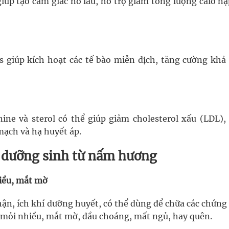
giúp tạo cảm giác no lâu, hỗ trợ giảm tổng lượng calo n
s giúp kích hoạt các tế bào miễn dịch, tăng cường khả
nine và sterol có thể giúp giảm cholesterol xấu (LDL),
ạch và hạ huyết áp.
n dưỡng sinh từ nấm hương
iều, mắt mờ
hận, ích khí dưỡng huyết, có thể dùng để chữa các chứng
t mỏi nhiều, mắt mờ, đầu choáng, mất ngủ, hay quên.