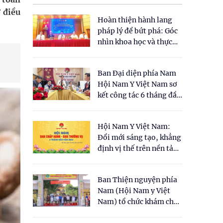
 điều
Hoàn thiện hành lang
pháp lý để bứt phá: Góc
nhìn khoa học và thực
tiễn tại Tọa đàm " Đề
xuất một số nội dung
Ban Đại diện phía Nam
cho Luật Y dược cổ
Hội Nam Y Việt Nam sơ
truyền Việt Nam"
kết công tác 6 tháng đầu
năm 2026
Hội Nam Y Việt Nam:
Đổi mới sáng tạo, khẳng
định vị thế trên nền tảng
y học cổ truyền và khoa
học hiện đại
Ban Thiện nguyện phía
Nam (Hội Nam y Việt
Nam) tổ chức khám chữa
bệnh y học cổ truyền và