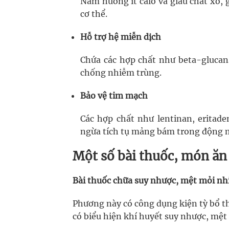
Nấm hương ít calo và giàu chất xơ, 
cơ thể.
Hỗ trợ hệ miễn dịch
Chứa các hợp chất như beta-glucan
chống nhiễm trùng.
Bảo vệ tim mạch
Các hợp chất như lentinan, eritade
ngừa tích tụ mảng bám trong động m
Một số bài thuốc, món ă
Bài thuốc chữa suy nhược, mệt mỏi nh
Phương này có công dụng kiện tỳ bổ t
có biểu hiện khí huyết suy nhược, mệ