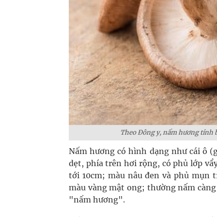
Theo Đông y, nấm hương tính bình
Nấm hương có hình dạng như cái ô 
dẹt, phía trên hơi rộng, có phủ lớp v
tới 10cm; màu nâu đen và phủ mụn tr
màu vàng mật ong; thường nấm càng g
"nấm hương".