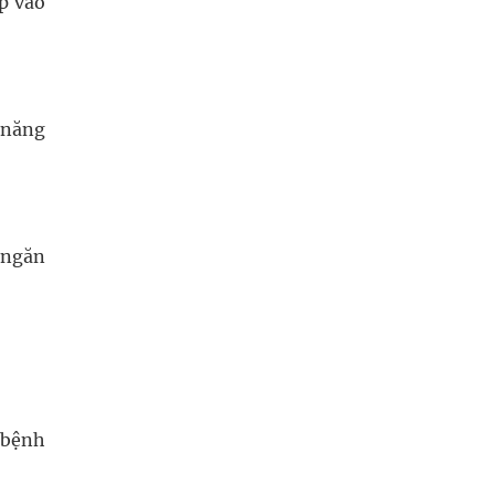
ạp vào
 năng
 ngăn
 bệnh