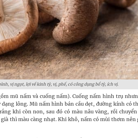
, vị ngọt, lợi về kinh tỳ, vị, phế, có công dụng bổ tỳ, ích vị.
(gồm mũ nấm và cuống nấm). Cuống nấm hình trụ nhưn
ẩy dạng lông. Mũ nấm hình bán cầu dẹt, đường kính có t
ắng khi còn non, sau đó có màu nâu vàng, rồi chuyển
ià thì màu càng nhạt. Khi khô, nấm có mùi thơm nên g