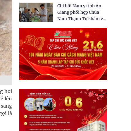
tặng quà cho 150 người
Chi hội Nam y tỉnh An
dân tại xã Tân Tập
Giang phối hợp Chùa
Nam Thạnh Tự khám và
cấp thuốc miễn phí cho
nhân dân
g hơi
hể lên
 sang
ọi là