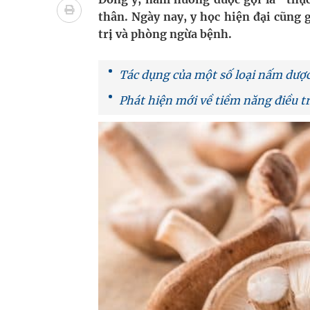
BSR tăng 12,5% năng lực tồn chứa dầu thô tại 
thân. Ngày nay, y học hiện đại cũng 
trị và phòng ngừa bệnh.
Gần 30% dân số cả nước đã được khám sức khỏe đ
Ung thư thận: Nguy hiểm vì tiến triển quá âm th
Tác dụng của một số loại nấm dược
Phát hiện mới về tiềm năng điều tr
Nhiều chuỗi hoạt động lớn được diễn ra tại Lễ hộ