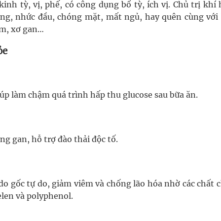
inh tỳ, vị, phế, có công dụng bổ tỳ, ích vị. Chủ trị khí
áng, nhức đầu, chóng mặt, mất ngủ, hay quên cùng với
im, xơ gan…
ỏe
úp làm chậm quá trình hấp thu glucose sau bữa ăn.
ng gan, hỗ trợ đào thải độc tố.
do gốc tự do, giảm viêm và chống lão hóa nhờ các chất 
len và polyphenol.