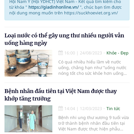
Hội Nam Y (Hội YDHCT) Việt Nam - Kết quả tìm kiếm cho
từ khóa "
https://giadinhonline.vn/
", chúc bạn tìm được
nội dung mong muốn trên https://suckhoeviet.org.vn/
Loại nước có thể gây ung thư nhiều người vẫn
uống hàng ngày
16:00
|
24/08/2023
Khỏe - Đẹp
Có quá nhiều hiểu lầm về nước
uống, chẳng hạn như “uống nước
nóng tốt cho sức khỏe hơn uống
nước lạnh”, “nước đun sôi để nguội
có thể gây ung thư”,…
Bệnh nhân đầu tiên tại Việt Nam được thay
khớp tăng trưởng
14:04
|
12/03/2023
Tin tức
Bệnh nhi ung thư xương 9 tuổi vừa
trở thành bệnh nhân đầu tiên tại
Việt Nam được thực hiện phẫu