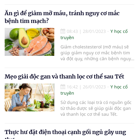
thuật thành công ca bảo tồn chi sử
dụng khớp tăng trưởng. Với kỹ
thuật này, người bệnh nhân và gia
Ăn gì để giảm mỡ máu, tránh nguy cơ mắc
đình sẽ không còn phải đối mặt với
bệnh tim mạch?
những cuộc đại phẫu cắt c
08:43
|
28/01/2023
Y học cổ
truyền
Giảm cholestesterol (mỡ máu) sẽ
giúp giảm nguy cơ mắc bệnh tim
và đột quỵ, những căn bệnh nguy
hiểm gây tử vong hàng đầu trên
thế giới.
Mẹo giải độc gan và thanh lọc cơ thể sau Tết
16:42
|
26/01/2023
Y học cổ
truyền
Sử dụng các loại trà có nguồn gốc
từ thảo dược sẽ giúp giải độc gan
và thanh lọc cơ thể sau Tết.
Thực hư đặt điện thoại cạnh gối ngủ gây ung