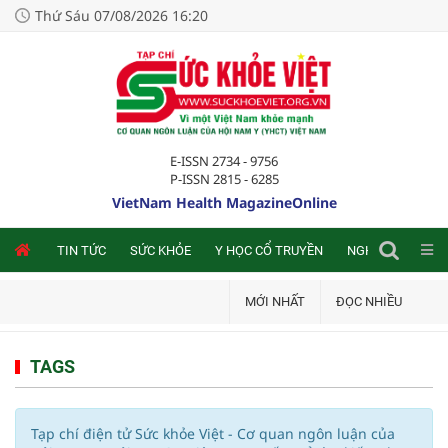
Thứ Sáu 07/08/2026 16:20
E-ISSN 2734 - 9756
P-ISSN 2815 - 6285
VietNam Health MagazineOnline
NLINE
TIN TỨC
SỨC KHỎE
Y HỌC CỔ TRUYỀN
NGHIÊN CỨU TRA
MỚI NHẤT
ĐỌC NHIỀU
TAGS
Tạp chí điện tử Sức khỏe Việt - Cơ quan ngôn luận của