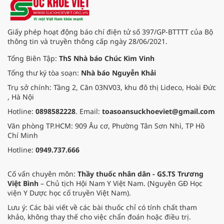
Giấy phép hoạt động báo chí điện tử số 397/GP-BTTTT của Bộ
thông tin và truyền thông cấp ngày 28/06/2021.
Tổng Biên Tập:
ThS Nhà báo Chúc Kim Vinh
Tổng thư ký tòa soạn:
Nhà báo Nguyễn Khải
Trụ sở chính: Tầng 2, Căn 03NV03, khu đô thị Lideco, Hoài Đức
, Hà Nội
Hotline:
0898582228
. Email:
toasoansuckhoeviet@gmail.com
Văn phòng TP.HCM: 909 Âu cơ, Phường Tân Sơn Nhì, TP Hồ
Chí Minh
Hotline:
0949.737.666
Cố vấn chuyên môn:
Thầy thuốc nhân dân - GS.TS Trương
Việt Bình
– Chủ tịch Hội Nam Y Việt Nam. (Nguyên GĐ Học
viện Y Dược học cổ truyền Việt Nam).
Lưu ý: Các bài viết về các bài thuốc chỉ có tính chất tham
khảo, không thay thế cho việc chẩn đoán hoặc điều trị.