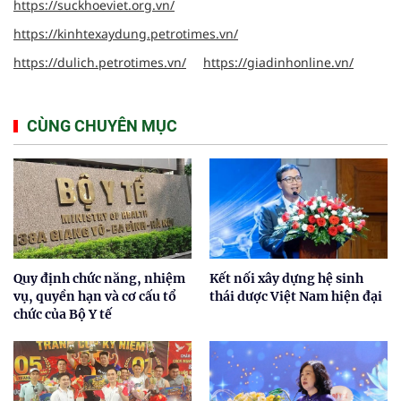
https://suckhoeviet.org.vn/
https://kinhtexaydung.petrotimes.vn/
https://dulich.petrotimes.vn/
https://giadinhonline.vn/
CÙNG CHUYÊN MỤC
Quy định chức năng, nhiệm
Kết nối xây dựng hệ sinh
vụ, quyền hạn và cơ cấu tổ
thái dược Việt Nam hiện đại
chức của Bộ Y tế