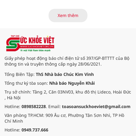
tế và các Trung tâm Y tế khu vực,
đặc khu trên địa bàn tỉnh về việc
tiếp tục rà soát, triển khai các
Xem thêm
nhiệm vụ trong lĩnh vực cấp cứu,
điều trị đột quỵ.
Giấy phép hoạt động báo chí điện tử số 397/GP-BTTTT của Bộ
thông tin và truyền thông cấp ngày 28/06/2021.
Tổng Biên Tập:
ThS Nhà báo Chúc Kim Vinh
Tổng thư ký tòa soạn:
Nhà báo Nguyễn Khải
Trụ sở chính: Tầng 2, Căn 03NV03, khu đô thị Lideco, Hoài Đức
, Hà Nội
Hotline:
0898582228
. Email:
toasoansuckhoeviet@gmail.com
Văn phòng TP.HCM: 909 Âu cơ, Phường Tân Sơn Nhì, TP Hồ
Chí Minh
Hotline:
0949.737.666