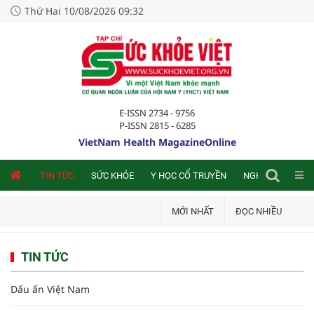
Thứ Hai 10/08/2026 09:32
E-ISSN 2734 - 9756
P-ISSN 2815 - 6285
VietNam Health MagazineOnline
NLINE
TIN TỨC
SỨC KHỎE
Y HỌC CỔ TRUYỀN
NGHIÊN CỨU TRA
MỚI NHẤT
ĐỌC NHIỀU
TIN TỨC
Dấu ấn Việt Nam