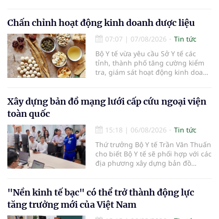
Công vừa tổ chức lớp chia sẻ kiến
thức cà phê cấp tốc VTC 13, với sự
tham gia của các chủ doanh
Chấn chỉnh hoạt động kinh doanh dược liệu
nghiệp, chủ quán cà phê, hợp tác
07:07
|
07/08/2026
Tin tức
xã, người làm nông nghiệp và
những người yêu thích cà phê.
Bộ Y tế vừa yêu cầu Sở Y tế các
tỉnh, thành phố tăng cường kiểm
tra, giám sát hoạt động kinh doanh
dược liệu, tập trung vào các cơ sở
bán lẻ dược liệu, thuốc cổ truyền.
Xây dựng bản đồ mạng lưới cấp cứu ngoại viện
toàn quốc
15:18
|
06/08/2026
Tin tức
Thứ trưởng Bộ Y tế Trần Văn Thuấn
cho biết Bộ Y tế sẽ phối hợp với các
địa phương xây dựng bản đồ
mạng lưới cấp cứu ngoại viện,
đồng thời chuẩn hóa đào tạo, hoàn
thiện cơ chế tài chính và đa dạng
"Nền kinh tế bạc" có thể trở thành động lực
hóa phương tiện nhằm nâng cao
tăng trưởng mới của Việt Nam
năng lực cấp cứu trước viện trên
phạm vi cả nước.