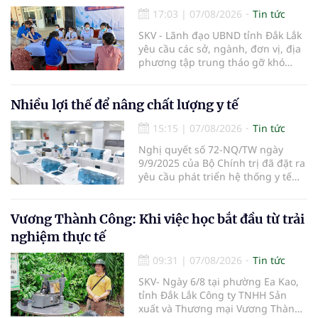
17:03
|
07/08/2026
Tin tức
SKV - Lãnh đạo UBND tỉnh Đắk Lắk
yêu cầu các sở, ngành, đơn vị, địa
phương tập trung tháo gỡ khó
khăn để hoàn thành cơ bản việc
khám sức khỏe định kỳ và khám
sàng lọc cho 100% người dân trên
Nhiều lợi thế để nâng chất lượng y tế
địa bàn tỉnh trong tháng 10/2026.
15:15
|
07/08/2026
Tin tức
Nghị quyết số 72-NQ/TW ngày
9/9/2025 của Bộ Chính trị đã đặt ra
yêu cầu phát triển hệ thống y tế
hiện đại, công bằng, chất lượng,
hiệu quả và hội nhập quốc tế.
Vương Thành Công: Khi việc học bắt đầu từ trải
nghiệm thực tế
09:31
|
07/08/2026
Tin tức
SKV- Ngày 6/8 tại phường Ea Kao,
tỉnh Đắk Lắk Công ty TNHH Sản
xuất và Thương mại Vương Thành