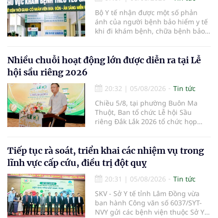
Bộ Y tế nhận được một số phản
ánh của người bệnh bảo hiểm y tế
khi đi khám bệnh, chữa bệnh bảo
hiểm y tế đúng trình tự, thủ tục
quy định, không đăng ký khám
bệnh, chữa bệnh theo yêu cầu
Nhiều chuỗi hoạt động lớn được diễn ra tại Lễ
nhưng vẫn phải nộp thêm các chi
hội sầu riêng 2026
phí khám bệnh, chữa bệnh ngoài
phần cùng chi trả.
20:32
|
05/08/2026
Tin tức
Chiều 5/8, tại phường Buôn Ma
Thuột, Ban tổ chức Lễ hội Sầu
riêng Đắk Lắk 2026 tổ chức họp
báo thông tin về các hoạt động của
Lễ hội Sầu riêng Đắk Lắk 2026.Lễ
hội Sầu riêng Đắk Lắk năm 2026 có
Tiếp tục rà soát, triển khai các nhiệm vụ trong
chủ đề “Sầu riêng Đắk Lắk – Kết nối
lĩnh vực cấp cứu, điều trị đột quỵ
vươn xa”, được tổ chức từ ngày
15/8/2026 đến ngày 02/9/2026 tại
20:31
|
05/08/2026
Tin tức
phường Buôn Ma Thuột, xã Krông
SKV - Sở Y tế tỉnh Lâm Đồng vừa
Pắc, phường Tuy Hòa và một số xã
ban hành Công văn số 6037/SYT-
trồng sầu riêng trên địa bàn tỉnh.
NVY gửi các bệnh viện thuộc Sở Y