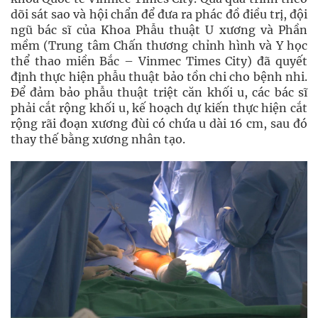
dõi sát sao và hội chẩn để đưa ra phác đồ điều trị, đội
ngũ bác sĩ của Khoa Phẫu thuật U xương và Phần
mềm (Trung tâm Chấn thương chỉnh hình và Y học
thể thao miền Bắc – Vinmec Times City) đã quyết
định thực hiện phẫu thuật bảo tồn chi cho bệnh nhi.
Để đảm bảo phẫu thuật triệt căn khối u, các bác sĩ
phải cắt rộng khối u, kế hoạch dự kiến thực hiện cắt
rộng rãi đoạn xương đùi có chứa u dài 16 cm, sau đó
thay thế bằng xương nhân tạo.