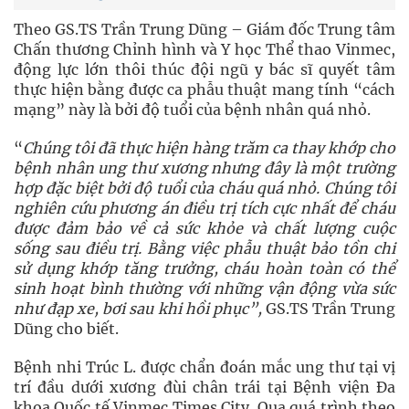
Theo GS.TS Trần Trung Dũng – Giám đốc Trung tâm
Chấn thương Chỉnh hình và Y học Thể thao Vinmec,
động lực lớn thôi thúc đội ngũ y bác sĩ quyết tâm
thực hiện bằng được ca phẫu thuật mang tính “cách
mạng” này là bởi độ tuổi của bệnh nhân quá nhỏ.
“
Chúng tôi đã thực hiện hàng trăm ca thay khớp cho
bệnh nhân ung thư xương nhưng đây là một trường
hợp đặc biệt bởi độ tuổi của cháu quá nhỏ.
Chúng tôi
nghiên cứu phương án điều trị tích cực nhất để cháu
được đảm bảo về cả sức khỏe và chất lượng cuộc
sống sau điều trị. Bằng việc phẫu thuật bảo tồn chi
sử dụng khớp tăng trưởng, cháu hoàn toàn có thể
sinh hoạt bình thường với những vận động vừa sức
như đạp xe, bơi sau khi hồi phục”,
GS.TS Trần Trung
Dũng cho biết.
Bệnh nhi Trúc L. được chẩn đoán mắc ung thư tại vị
trí đầu dưới xương đùi chân trái tại Bệnh viện Đa
khoa Quốc tế Vinmec Times City. Qua quá trình theo