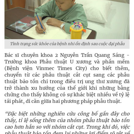
Tình trạng sức khỏe của bệnh nhi ổn định sau cuộc đại phẫu
Bác sĩ chuyên khoa 2 Nguyễn Trần Quang Sáng -
Trưởng khoa Phẫu thuật U xương và phần mềm
(Bệnh viện Vinmec Times City) cho biết thêm,
chuyển từ các phẫu thuật cắt cụt sang các phẫu
thuật bảo tồn chi trong điều trị ung thư xương đã
trở thành xu hướng của thế giới khi những bằng
chứng cho thấy không có sự khác biệt nhiều về tỷ lệ
tái phát, di căn giữa hai phương pháp phẫu thuật.
“Đặc biệt những nghiên cứu công bố gần đây cho
thấy, tỉ lệ sống thêm của nhóm phẫu thuật bảo tồn
cao hơn hẳn so với nhóm cắt cụt. Trong khi đó, việc
phẫu thuật bảo tồn đem lại những lợi điểm rõ rệt về