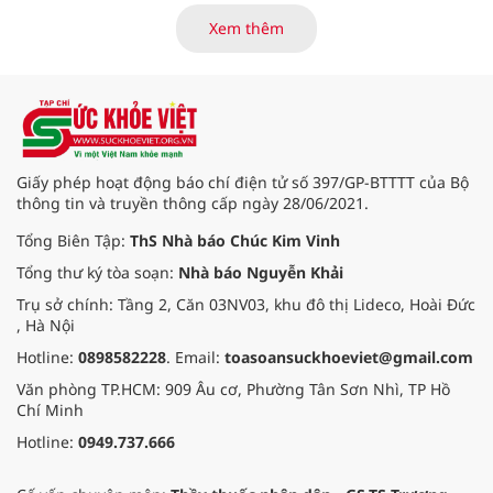
Trung tâm Điều dưỡng thương
binh và người có công Long Đất
Xem thêm
(nay thuộc xã Long Hải, TP. Hồ Chí
Minh) bắt đầu “thức giấc”. Thấu
hiểu và sẻ chia với nỗi đau xương
tủy ấy, chuyến khám chữa bệnh
thiện nguyện của đoàn thầy thuốc
Hội Nam y Việt Nam không chỉ
mang theo tình cảm tri ân, mà còn
Giấy phép hoạt động báo chí điện tử số 397/GP-BTTTT của Bộ
đem đến hơi ấm từ những phương
thông tin và truyền thông cấp ngày 28/06/2021.
pháp Nam y thuần Việt, giúp xoa
dịu cơn đau và nâng cao sức khỏe
Tổng Biên Tập:
ThS Nhà báo Chúc Kim Vinh
cho các cựu chiến binh trước sự
Tổng thư ký tòa soạn:
Nhà báo Nguyễn Khải
thay đổi đột ngột của thời tiết.
Trụ sở chính: Tầng 2, Căn 03NV03, khu đô thị Lideco, Hoài Đức
, Hà Nội
Hotline:
0898582228
. Email:
toasoansuckhoeviet@gmail.com
Văn phòng TP.HCM: 909 Âu cơ, Phường Tân Sơn Nhì, TP Hồ
Chí Minh
Hotline:
0949.737.666