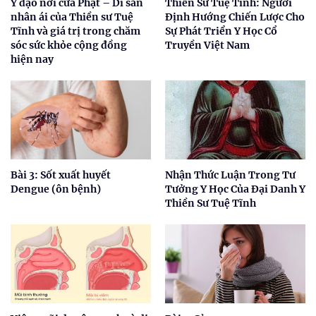
Y đạo nơi cửa Phật – Di sản
Thiền Sư Tuệ Tĩnh: Người
nhân ái của Thiền sư Tuệ
Định Hướng Chiến Lược Cho
Tĩnh và giá trị trong chăm
Sự Phát Triển Y Học Cổ
sóc sức khỏe cộng đồng
Truyền Việt Nam
hiện nay
Bài 3: Sốt xuất huyết
Nhận Thức Luận Trong Tư
Dengue (ôn bệnh)
Tưởng Y Học Của Đại Danh Y
Thiền Sư Tuệ Tĩnh