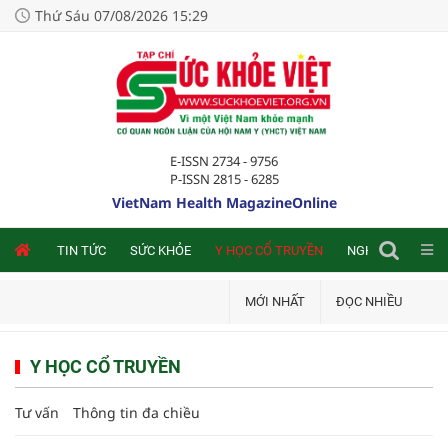
Thứ Sáu 07/08/2026 15:29
E-ISSN 2734 - 9756
P-ISSN 2815 - 6285
VietNam Health MagazineOnline
NLINE
TIN TỨC
SỨC KHỎE
Y HỌC CỔ TRUYỀN
NGHIÊN CỨU TRA
MỚI NHẤT
ĐỌC NHIỀU
Y HỌC CỔ TRUYỀN
Tư vấn
Thông tin đa chiều