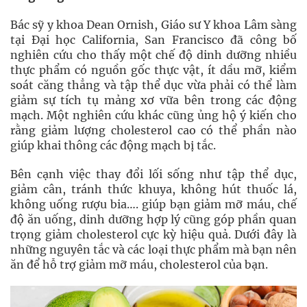
Bác sỹ y khoa Dean Ornish, Giáo sư Y khoa Lâm sàng
tại Đại học California, San Francisco đã công bố
nghiên cứu cho thấy một chế độ dinh dưỡng nhiều
thực phẩm có nguồn gốc thực vật, ít dầu mỡ, kiểm
soát căng thẳng và tập thể dục vừa phải có thể làm
giảm sự tích tụ mảng xơ vữa bên trong các động
mạch. Một nghiên cứu khác cũng ủng hộ ý kiến cho
rằng giảm lượng cholesterol cao có thể phần nào
giúp khai thông các động mạch bị tắc.
Bên cạnh việc thay đổi lối sống như tập thể dục,
giảm cân, tránh thức khuya, không hút thuốc lá,
không uống rượu bia…. giúp bạn giảm mỡ máu, chế
độ ăn uống, dinh dưỡng hợp lý cũng góp phần quan
trọng giảm cholesterol cực kỳ hiệu quả. Dưới đây là
những nguyên tắc và các loại thực phẩm mà bạn nên
ăn để hỗ trợ giảm mỡ máu, cholesterol của bạn.