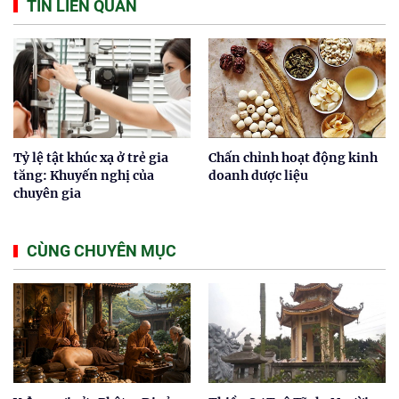
TIN LIÊN QUAN
Tỷ lệ tật khúc xạ ở trẻ gia
Chấn chỉnh hoạt động kinh
tăng: Khuyến nghị của
doanh dược liệu
chuyên gia
CÙNG CHUYÊN MỤC