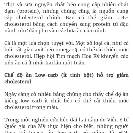
Thịt và sữa nguyên chất béo cung cấp nhiều chất
đạm (protein), nhưng chúng cũng là nguồn cung
cấp cholesterol chính. Bạn có thể giảm LDL-
cholesterol bằng cách chuyển sang protein từ đậu
nành như đậu phụ vào các bữa ăn của mình.
Cá là một lựa chọn tuyệt vời. Một số loại cá, như cá
hồi, rất giàu axit béo omega-3, có thể cải thiện mức
cholesterol. Hiệp hội Tim mạch Hoa Kỳ khuyến cáo
nên ăn cá ít nhất hai lần một tuần.
Chế độ ăn Low-carb (ít tinh bột) hỗ trợ giảm
cholesterol
Ngày càng có nhiều bằng chứng cho thấy chế độ ăn
kiêng low-carb ít chất béo có thể cải thiện mức
cholesterol trong máu.
Trong một nghiên cứu kéo dài hai năm do Viện Y tế
Quốc gia của Mỹ thực hiện cho biết, những người
theo kế hoạch ăn low-carb có nồng độ HDL