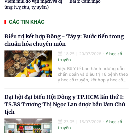
Viêm mũi do vận mạch và dị
Bài 1: Cảm mạo
ứng (Tỵ cừu, tỵ uyên)
CÁC TIN KHÁC
Điều trị kết hợp Đông - Tây y: Bước tiến trong
chuẩn hóa chuyên môn
18:25
|
20/07/2026
Y học cổ
truyền
Việc Bộ Y tế ban hành hướng dẫn
chẩn đoán và điều trị 16 bệnh theo
y học cổ truyền, kết hợp y học cổ
truyền với y học hiện đại đã bổ
sung căn cứ chuyên môn thống
Đại hội đại biểu Hội Đông y TP.HCM lần thứ I:
nhất cho các cơ sở khám, chữa
bệnh. Giá trị của tài liệu không chỉ
TS.BS Trương Thị Ngọc Lan được bầu làm Chủ
nằm ở việc mở rộng danh mục
tịch
bệnh, mà còn ở yêu cầu phối hợp
đúng chỉ định, kiểm soát an toàn
23:05
|
18/07/2026
Y học cổ
và phát huy hợp lý thế mạnh của
truyền
mỗi phương pháp.