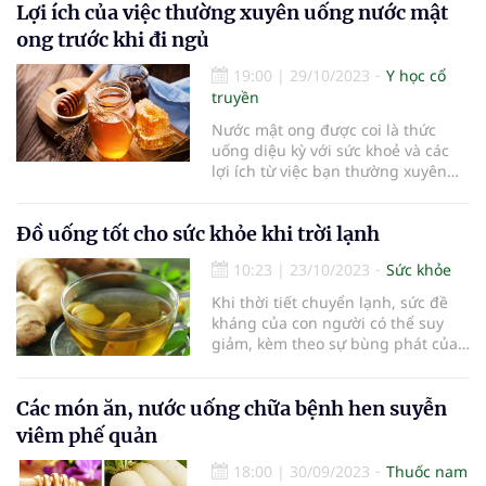
Lợi ích của việc thường xuyên uống nước mật
ong trước khi đi ngủ
19:00
|
29/10/2023
Y học cổ
truyền
Nước mật ong được coi là thức
uống diệu kỳ với sức khoẻ và các
lợi ích từ việc bạn thường xuyên
uống nước mật ong trước khi đi
ngủ.
Đồ uống tốt cho sức khỏe khi trời lạnh
10:23
|
23/10/2023
Sức khỏe
Khi thời tiết chuyển lạnh, sức đề
kháng của con người có thể suy
giảm, kèm theo sự bùng phát của
các loại virus, vi khuẩn khiến cơ
thể bị nhiễm bệnh. Một số loại đồ
uống sau đây có thể giúp cơ thể
Các món ăn, nước uống chữa bệnh hen suyễn
giữ ấm trong mùa lạnh, đồng thời
viêm phế quản
có những tác dụng bổ ích khác với
sức khỏe.
18:00
|
30/09/2023
Thuốc nam