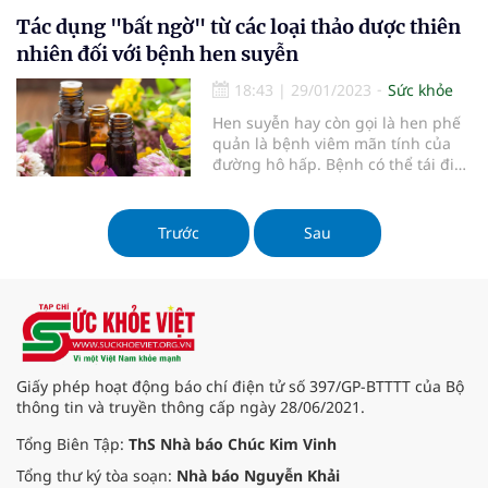
này.
Tác dụng "bất ngờ" từ các loại thảo dược thiên
nhiên đối với bệnh hen suyễn
18:43
|
29/01/2023
Sức khỏe
Hen suyễn hay còn gọi là hen phế
quản là bệnh viêm mãn tính của
đường hô hấp. Bệnh có thể tái đi
tái lại nhiều lần ở cả trẻ nhỏ và
người lớn, đặc biệt là khi thời tiết
giao mùa. Bệnh diễn biến nhanh
Trước
Sau
và có thể gây tử vong nếu không
theo dõi và xử trí kịp thời. Mặc dù
không thể chữa khỏi bệnh hen
suyễn nhưng có thể kiểm soát
được bằng một số mẹo dân gian từ
những loại thảo dược thiên nhiên
an toàn, lành tính. Cùng Sức khỏe
Giấy phép hoạt động báo chí điện tử số 397/GP-BTTTT của Bộ
Việt tìm hiểu trong bài viết nhé!
thông tin và truyền thông cấp ngày 28/06/2021.
Tổng Biên Tập:
ThS Nhà báo Chúc Kim Vinh
Tổng thư ký tòa soạn:
Nhà báo Nguyễn Khải