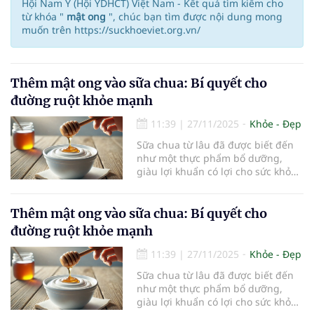
Hội Nam Y (Hội YDHCT) Việt Nam - Kết quả tìm kiếm cho
từ khóa "
mật ong
", chúc bạn tìm được nội dung mong
muốn trên https://suckhoeviet.org.vn/
Thêm mật ong vào sữa chua: Bí quyết cho
đường ruột khỏe mạnh
11:39
|
27/11/2025
Khỏe - Đẹp
Sữa chua từ lâu đã được biết đến
như một thực phẩm bổ dưỡng,
giàu lợi khuẩn có lợi cho sức khỏe
đường ruột. Tuy nhiên, không phải
tất cả các lợi khuẩn trong sữa chua
đều có thể sống sót qua hệ tiêu
Thêm mật ong vào sữa chua: Bí quyết cho
hóa để đến được đường ruột. Một
đường ruột khỏe mạnh
nghiên cứu mới đây đã chỉ ra rằng
việc thêm mật ong vào sữa chua có
11:39
|
27/11/2025
Khỏe - Đẹp
thể là một cách hiệu quả giúp cải
Sữa chua từ lâu đã được biết đến
thiện khả năng sống sót của các lợi
như một thực phẩm bổ dưỡng,
khuẩn này.
giàu lợi khuẩn có lợi cho sức khỏe