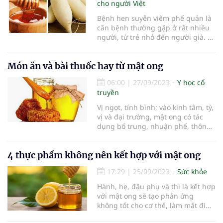
cho người Việt
Bệnh hen suyễn viêm phế quản là
căn bệnh thường gặp ở rất nhiều
người, từ trẻ nhỏ đến người già. Ở
mức độ nhẹ, bệnh này có thể sử
dụng một số các món ăn, nước
Món ăn và bài thuốc hay từ mật ong
uống được làm từ những loại cây,
củ, thực phẩm tự nhiên có sẵn
06:00
|
27/09/2023
Y học cổ
trong vườn nhà để chữa bệnh.
truyền
Vị ngọt, tính bình; vào kinh tâm, tỳ,
vị và đại trường, mật ong có tác
dụng bổ trung, nhuận phế, thông
tiện, giải độc.
4 thực phẩm không nên kết hợp với mật ong
17:29
|
25/09/2023
Sức khỏe
Hành, hẹ, đậu phụ và thì là kết hợp
với mật ong sẽ tạo phản ứng
không tốt cho cơ thể, làm mất đi
tác dụng vốn có của thực phẩm