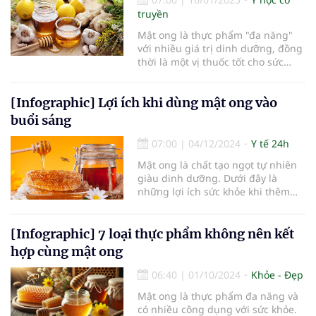
về các loại sản phẩm dưỡng trắng
truyền
da tự nhiên, giúp bạn có thêm lựa
chọn an toàn và hiệu quả.
Mật ong là thực phẩm "đa năng"
với nhiều giá trị dinh dưỡng, đồng
thời là một vị thuốc tốt cho sức
khỏe.
[Infographic] Lợi ích khi dùng mật ong vào
buổi sáng
07:00
|
04/12/2024
Y tế 24h
Mật ong là chất tạo ngọt tự nhiên
giàu dinh dưỡng. Dưới đây là
những lợi ích sức khỏe khi thêm
mật ong vào chế độ ăn uống buổi
sáng, đặc biệt là trong mùa đông
lạnh.
[Infographic] 7 loại thực phẩm không nên kết
hợp cùng mật ong
06:40
|
01/10/2024
Khỏe - Đẹp
Mật ong là thực phẩm đa năng và
có nhiều công dụng với sức khỏe.