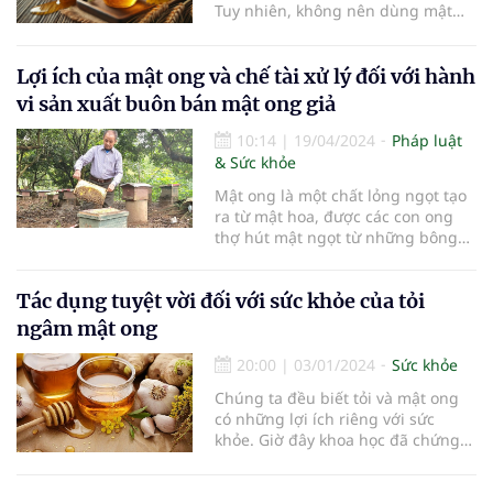
Tuy nhiên, không nên dùng mật
ong chung với các thực phẩm dưới
đây.
Lợi ích của mật ong và chế tài xử lý đối với hành
vi sản xuất buôn bán mật ong giả
10:14
|
19/04/2024
Pháp luật
& Sức khỏe
Mật ong là một chất lỏng ngọt tạo
ra từ mật hoa, được các con ong
thợ hút mật ngọt từ những bông
hoa, chồi của cây…
Tác dụng tuyệt vời đối với sức khỏe của tỏi
ngâm mật ong
20:00
|
03/01/2024
Sức khỏe
Chúng ta đều biết tỏi và mật ong
có những lợi ích riêng với sức
khỏe. Giờ đây khoa học đã chứng
minh những tác dụng tuyệt vời của
tỏi ngâm mật ong.