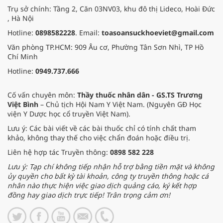
Trụ sở chính: Tầng 2, Căn 03NV03, khu đô thị Lideco, Hoài Đức
, Hà Nội
Hotline:
0898582228
. Email:
toasoansuckhoeviet@gmail.com
Văn phòng TP.HCM: 909 Âu cơ, Phường Tân Sơn Nhì, TP Hồ
Chí Minh
Hotline:
0949.737.666
Cố vấn chuyên môn:
Thầy thuốc nhân dân - GS.TS Trương
Việt Bình
– Chủ tịch Hội Nam Y Việt Nam. (Nguyên GĐ Học
viện Y Dược học cổ truyền Việt Nam).
Lưu ý: Các bài viết về các bài thuốc chỉ có tính chất tham
khảo, không thay thế cho việc chẩn đoán hoặc điều trị.
Liên hệ hợp tác Truyền thông:
0898 582 228
Lưu ý: Tạp chí không tiếp nhận hỗ trợ bằng tiền mặt và không
ủy quyền cho bất kỳ tài khoản, công ty truyền thông hoặc cá
nhân nào thực hiện việc giao dịch quảng cáo, ký kết hợp
đồng hay giao dịch trực tiếp! Trân trọng cảm ơn!