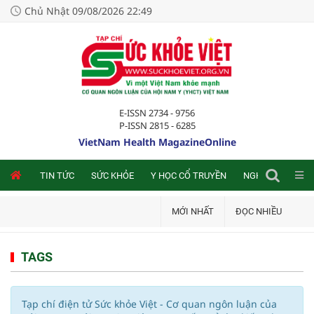
Chủ Nhật 09/08/2026 22:49
E-ISSN 2734 - 9756
P-ISSN 2815 - 6285
VietNam Health MagazineOnline
NLINE
TIN TỨC
SỨC KHỎE
Y HỌC CỔ TRUYỀN
NGHIÊN CỨU TRA
MỚI NHẤT
ĐỌC NHIỀU
TAGS
Tạp chí điện tử Sức khỏe Việt - Cơ quan ngôn luận của