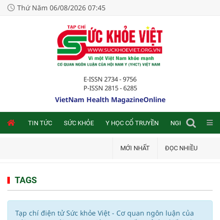
Thứ Năm 06/08/2026 07:45
E-ISSN 2734 - 9756
P-ISSN 2815 - 6285
VietNam Health MagazineOnline
NLINE
TIN TỨC
SỨC KHỎE
Y HỌC CỔ TRUYỀN
NGHIÊN CỨU TRA
MỚI NHẤT
ĐỌC NHIỀU
TAGS
Tạp chí điện tử Sức khỏe Việt - Cơ quan ngôn luận của