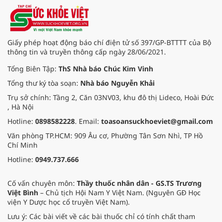
cùng khám phá cách làm salad trái
cây tươi mát, cũng như những lợi
ích sức khỏe mà món ăn này mang
lại.
Giấy phép hoạt động báo chí điện tử số 397/GP-BTTTT của Bộ
thông tin và truyền thông cấp ngày 28/06/2021.
Tổng Biên Tập:
ThS Nhà báo Chúc Kim Vinh
Tổng thư ký tòa soạn:
Nhà báo Nguyễn Khải
Trụ sở chính: Tầng 2, Căn 03NV03, khu đô thị Lideco, Hoài Đức
, Hà Nội
Hotline:
0898582228
. Email:
toasoansuckhoeviet@gmail.com
Văn phòng TP.HCM: 909 Âu cơ, Phường Tân Sơn Nhì, TP Hồ
Chí Minh
Hotline:
0949.737.666
Cố vấn chuyên môn:
Thầy thuốc nhân dân - GS.TS Trương
Việt Bình
– Chủ tịch Hội Nam Y Việt Nam. (Nguyên GĐ Học
viện Y Dược học cổ truyền Việt Nam).
Lưu ý: Các bài viết về các bài thuốc chỉ có tính chất tham