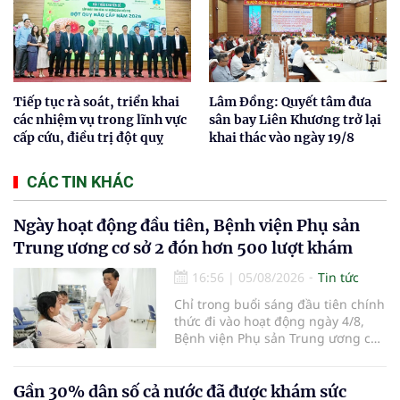
Tiếp tục rà soát, triển khai
Lâm Đồng: Quyết tâm đưa
các nhiệm vụ trong lĩnh vực
sân bay Liên Khương trở lại
cấp cứu, điều trị đột quỵ
khai thác vào ngày 19/8
CÁC TIN KHÁC
Ngày hoạt động đầu tiên, Bệnh viện Phụ sản
Trung ương cơ sở 2 đón hơn 500 lượt khám
16:56
|
05/08/2026
Tin tức
Chỉ trong buổi sáng đầu tiên chính
thức đi vào hoạt động ngày 4/8,
Bệnh viện Phụ sản Trung ương cơ
sở 2 đã tiếp đón hơn 500 lượt
người đến khám, điều trị và đón
em bé đầu tiên chào đời.
Gần 30% dân số cả nước đã được khám sức