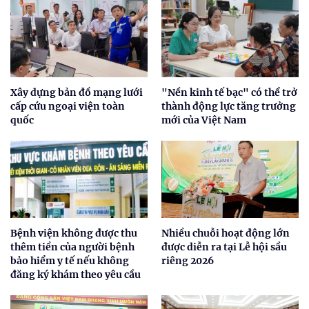
Xây dựng bản đồ mạng lưới
"Nền kinh tế bạc" có thể trở
cấp cứu ngoại viện toàn
thành động lực tăng trưởng
quốc
mới của Việt Nam
Bệnh viện không được thu
Nhiều chuỗi hoạt động lớn
thêm tiền của người bệnh
được diễn ra tại Lễ hội sầu
bảo hiểm y tế nếu không
riêng 2026
đăng ký khám theo yêu cầu