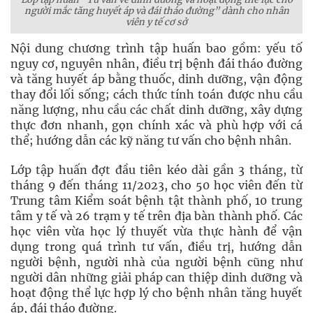
người mắc tăng huyết áp và đái tháo đường” dành cho nhân
viên y tế cơ sở
Nội dung chương trình tập huấn bao gồm: yếu tố
nguy cơ, nguyên nhân, điều trị bệnh đái tháo đường
và tăng huyết áp bằng thuốc, dinh dưỡng, vận động
thay đổi lối sống; cách thức tính toán được nhu cầu
năng lượng, nhu cầu các chất dinh dưỡng, xây dựng
thực đơn nhanh, gọn chính xác và phù hợp với cá
thể; hướng dẫn các kỹ năng tư vấn cho bệnh nhân.
Lớp tập huấn đợt đầu tiên kéo dài gần 3 tháng, từ
tháng 9 đến tháng 11/2023, cho 50 học viên đến từ
Trung tâm Kiểm soát bệnh tật thành phố, 10 trung
tâm y tế và 26 trạm y tế trên địa bàn thành phố. Các
học viên vừa học lý thuyết vừa thực hành để vận
dụng trong quá trình tư vấn, điều trị, hướng dẫn
người bệnh, người nhà của người bệnh cũng như
người dân những giải pháp can thiệp dinh dưỡng và
hoạt động thể lực hợp lý cho bệnh nhân tăng huyết
áp, đái tháo đường.