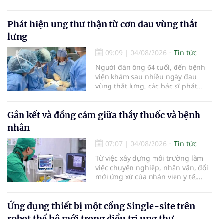
các tiến bộ mới hướng tới "chữa
khỏi chức năng" bệnh viêm gan B
là những nội dung trọng tâm được
Phát hiện ung thư thận từ cơn đau vùng thắt
báo cáo tại Hội thảo khoa học cập
lưng
nhật chẩn đoán và điều trị bệnh lý
tiêu hóa - gan mật vừa diễn ra
09:09
|
04/08/2026
Tin tức
ngày 1/8 tại Bệnh viện Đại học
Người đàn ông 64 tuổi, đến bệnh
quốc tế Hồng Bàng.
viện khám sau nhiều ngày đau
vùng thắt lưng, các bác sĩ phát
hiện khối u thận phải kích thước
khoảng 3cm, nghi ngờ ung thư
biểu mô tế bào thận. Với khối u còn
Gắn kết và đồng cảm giữa thầy thuốc và bệnh
ở giai đoạn sớm, người bệnh được
nhân
chỉ định cắt bán phần thận phải
bằng phẫu thuật robot thay vì phải
07:07
|
04/08/2026
Tin tức
cắt bỏ toàn bộ quả thận như trước
Từ việc xây dựng môi trường làm
đây.
việc chuyên nghiệp, nhân văn, đổi
mới ứng xử của nhân viên y tế,
Bệnh viện đa khoa khu vực Phúc
Yên (tỉnh Phú Thọ) đã tạo nên sự
đồng cảm, gắn kết cao giữa thầy
Ứng dụng thiết bị một cổng Single-site trên
thuốc với bệnh nhân.
robot thế hệ mới trong điều trị ung thư