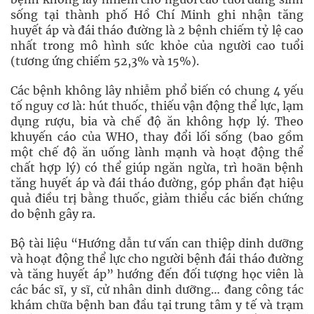
sống tại thành phố Hồ Chí Minh ghi nhận tăng
huyết áp và đái tháo đường là 2 bệnh chiếm tỷ lệ cao
nhất trong mô hình sức khỏe của người cao tuổi
(tương ứng chiếm 52,3% và 15%).
Các bệnh không lây nhiễm phổ biến có chung 4 yếu
tố nguy cơ là: hút thuốc, thiếu vận động thể lực, lạm
dụng rượu, bia và chế độ ăn không hợp lý. Theo
khuyến cáo của WHO, thay đổi lối sống (bao gồm
một chế độ ăn uống lành mạnh và hoạt động thể
chất hợp lý) có thể giúp ngăn ngừa, trì hoãn bệnh
tăng huyết áp và đái tháo đường, góp phần đạt hiệu
quả điều trị bằng thuốc, giảm thiểu các biến chứng
do bệnh gây ra.
Bộ tài liệu “Hướng dẫn tư vấn can thiệp dinh dưỡng
và hoạt động thể lực cho người bệnh đái tháo đường
và tăng huyết áp” hướng đến đối tượng học viên là
các bác sĩ, y sĩ, cử nhân dinh dưỡng… đang công tác
khám chữa bệnh ban đầu tại trung tâm y tế và trạm