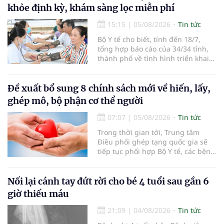
khỏe định kỳ, khám sàng lọc miễn phí
15:15
|
05/08/2026
Tin tức
Bộ Y tế cho biết, tính đến 18/7,
tổng hợp báo cáo của 34/34 tỉnh,
thành phố về tình hình triển khai
khám sức khỏe định kỳ, khám sàng
lọc miễn phí cho người dân, ghi
nhận 32.286.360 người, chiếm gần
Đề xuất bổ sung 8 chính sách mới về hiến, lấy,
30% dân số cả nước đã được khám
ghép mô, bộ phận cơ thể người
sức khỏe định kỳ năm nay.
07:07
|
05/08/2026
Tin tức
Trong thời gian tới, Trung tâm
Điều phối ghép tạng quốc gia sẽ
tiếp tục phối hợp Bộ Y tế, các bệnh
viện và các cơ quan liên quan để
mở rộng mạng lưới điều phối, tăng
cường truyền thông, hoàn thiện
Nối lại cánh tay đứt rời cho bé 4 tuổi sau gần 6
quy trình chuyên môn và hệ thống
giờ thiếu máu
pháp luật để thúc đẩy lĩnh vực
hiến và ghép mô tạng.
21:09
|
04/08/2026
Tin tức