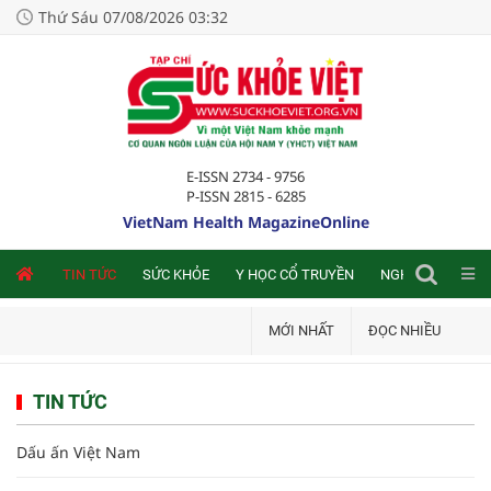
Thứ Sáu 07/08/2026 03:32
E-ISSN 2734 - 9756
P-ISSN 2815 - 6285
VietNam Health MagazineOnline
NLINE
TIN TỨC
SỨC KHỎE
Y HỌC CỔ TRUYỀN
NGHIÊN CỨU TRA
MỚI NHẤT
ĐỌC NHIỀU
TIN TỨC
Dấu ấn Việt Nam