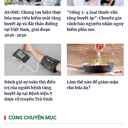
AS ONE: Chung tay hiện thực
"Uống 3-4 loại thuốc vẫn
hóa mục tiêu kiểm soát tăng
tăng huyết áp": Chuyên gia
huyết áp và đái tháo đường
cảnh báo nguyên nhân nguy
tại Việt Nam, giai đoạn
hiểm phía sau
2026-2030
Đánh giá sự tuân thủ điều
Làm thế nào để giảm mặn
trị của người bệnh tăng
cho bữa ăn?
huyết áp tại Bệnh viện Y
dược cổ truyền Trà Vinh
CÙNG CHUYÊN MỤC