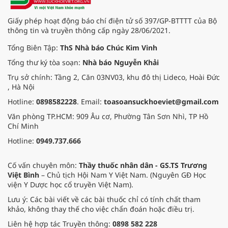
an toàn thực phẩm trong giai đoạn
mới.
Giấy phép hoạt động báo chí điện tử số 397/GP-BTTTT của Bộ
thông tin và truyền thông cấp ngày 28/06/2021.
Tổng Biên Tập:
ThS Nhà báo Chúc Kim Vinh
Tổng thư ký tòa soạn:
Nhà báo Nguyễn Khải
Trụ sở chính: Tầng 2, Căn 03NV03, khu đô thị Lideco, Hoài Đức
, Hà Nội
Hotline:
0898582228
. Email:
toasoansuckhoeviet@gmail.com
Văn phòng TP.HCM: 909 Âu cơ, Phường Tân Sơn Nhì, TP Hồ
Chí Minh
Hotline:
0949.737.666
Cố vấn chuyên môn:
Thầy thuốc nhân dân - GS.TS Trương
Việt Bình
– Chủ tịch Hội Nam Y Việt Nam. (Nguyên GĐ Học
viện Y Dược học cổ truyền Việt Nam).
Lưu ý: Các bài viết về các bài thuốc chỉ có tính chất tham
khảo, không thay thế cho việc chẩn đoán hoặc điều trị.
Liên hệ hợp tác Truyền thông:
0898 582 228