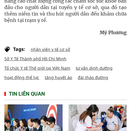
nâng cao chất lượng công tác chăm sóc sức khỏe ban
đầu cho người dân tại tuyến y tế cơ sở, qua đó tạo
thêm niềm tin và thu hút người dân đến khám chữa
bệnh tại trạm y tế.
Mỹ Phương
Tags:
nhân viên y tế cơ sở
Sở Y Tế Thành phố Hồ Chí Minh
Tổ chức Y tế Thế giới tại Việt Nam
tư vấn dinh dưỡng
hoạt động thể lực
tăng huyết áp
đái tháo đường
TIN LIÊN QUAN