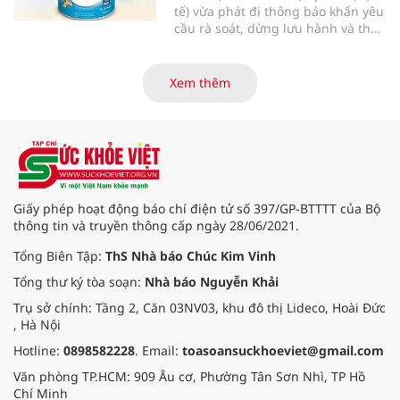
tế) vừa phát đi thông báo khẩn yêu
cầu rà soát, dừng lưu hành và thu
hồi ngay lập tức lô sản phẩm sữa
bột trẻ em Allernova AR do Pháp
sản xuất sau khi ghi nhận nhiều
Xem thêm
trường hợp trẻ gặp tác dụng phụ
nghiêm trọng về tiêu hóa.
Giấy phép hoạt động báo chí điện tử số 397/GP-BTTTT của Bộ
thông tin và truyền thông cấp ngày 28/06/2021.
Tổng Biên Tập:
ThS Nhà báo Chúc Kim Vinh
Tổng thư ký tòa soạn:
Nhà báo Nguyễn Khải
Trụ sở chính: Tầng 2, Căn 03NV03, khu đô thị Lideco, Hoài Đức
, Hà Nội
Hotline:
0898582228
. Email:
toasoansuckhoeviet@gmail.com
Văn phòng TP.HCM: 909 Âu cơ, Phường Tân Sơn Nhì, TP Hồ
Chí Minh