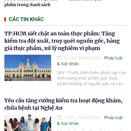
phẩm trong danh sách
CÁC TIN KHÁC
TP.HCM siết chặt an toàn thực phẩm: Tăng
kiểm tra đột xuất, truy quét nguồn gốc, hàng
giả thực phẩm, xử lý nghiêm vi phạm
10:14
|
28/07/2026
Pháp luật
& Sức khỏe
SKV - Trước diễn biến phức tạp của
tình trạng thực phẩm giả, thực
phẩm không rõ nguồn gốc và các
vi phạm trong kinh doanh thực
phẩm, UBND TP.HCM vừa ban hành
Yêu cầu tăng cường kiểm tra hoạt động khám,
kế hoạch tăng cường bảo đảm an
toàn thực phẩm trên địa bàn năm
chữa bệnh tại Nghệ An
2026. Thành phố sẽ đẩy mạnh
thanh tra, kiểm tra đột xuất, siết
17:28
|
25/07/2026
Pháp luật
chặt quản lý tại các chợ đầu mối,
& Sức khỏe
số hóa truy xuất nguồn gốc sản