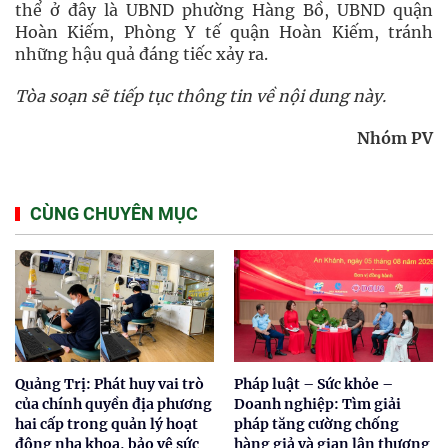
thể ở đây là UBND phường Hàng Bồ, UBND quận
Hoàn Kiếm, Phòng Y tế quận Hoàn Kiếm, tránh
những hậu quả đáng tiếc xảy ra.
Tòa soạn sẽ tiếp tục thông tin về nội dung này.
Nhóm PV
CÙNG CHUYÊN MỤC
Quảng Trị: Phát huy vai trò
Pháp luật – Sức khỏe –
của chính quyền địa phương
Doanh nghiệp: Tìm giải
hai cấp trong quản lý hoạt
pháp tăng cường chống
động nha khoa, bảo vệ sức
hàng giả và gian lận thương