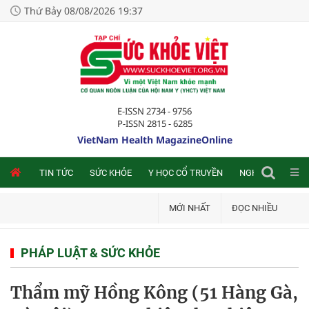
Thứ Bảy 08/08/2026 19:37
E-ISSN 2734 - 9756
P-ISSN 2815 - 6285
VietNam Health MagazineOnline
NLINE
TIN TỨC
SỨC KHỎE
Y HỌC CỔ TRUYỀN
NGHIÊN CỨU TRA
MỚI NHẤT
ĐỌC NHIỀU
PHÁP LUẬT & SỨC KHỎE
Thẩm mỹ Hồng Kông (51 Hàng Gà,