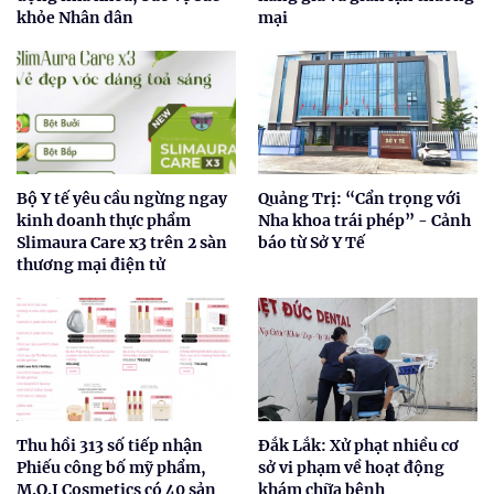
khỏe Nhân dân
mại
Bộ Y tế yêu cầu ngừng ngay
Quảng Trị: “Cẩn trọng với
kinh doanh thực phẩm
Nha khoa trái phép” - Cảnh
Slimaura Care x3 trên 2 sàn
báo từ Sở Y Tế
thương mại điện tử
Thu hồi 313 số tiếp nhận
Đắk Lắk: Xử phạt nhiều cơ
Phiếu công bố mỹ phẩm,
sở vi phạm về hoạt động
M.O.I Cosmetics có 40 sản
khám chữa bệnh