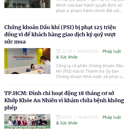
Minh vừa ban hành quyết định xử
phạt vi phạm hành chính đối với
Phòng khám Đa khoa Quốc tế Ánh
Dương thuộc Công ty Cổ phần
Chứng khoán Dầu khí (PSI) bị phạt 125 triệu
Bệnh viện Ánh Dương, với tổng số
tiền 149 triệu đồng do nhiều vi
đồng vì để khách hàng giao dịch ký quỹ vượt
phạm trong hoạt động khám, chữa
sức mua
bệnh.
23:50
|
20/06/2026
Pháp luật
& Sức khỏe
Công ty cổ phần Chứng khoán Dầu
khí (PSI) vừa bị Thanh tra Ủy ban
Chứng khoán Nhà nước xử phạt vi
phạm hành chính trong lĩnh vực
chứng khoán và thị trường chứng
TP.HCM: Đình chỉ hoạt động 18 tháng cơ sở
khoán.
Khớp Khỏe An Nhiên vì khám chữa bệnh không
phép
09:07
|
18/06/2026
Pháp luật
& Sức khỏe