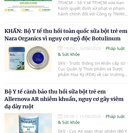
TP.HCM – Sở Y tế TP.HCM vừa ban
hành quyết định xử phạt vi phạm
hành chính đối với Công ty TNHH
Khớp Khỏe An Nhiên - An Dương
Vương do có hành vi cung cấp dịch
KHẨN: Bộ Y tế thu hồi toàn quốc sữa bột trẻ em
vụ khám bệnh, chữa bệnh khi chưa
được cấp giấy phép hoạt động
Nara Organics vì nguy cơ ngộ độc Botulinum
theo quy định của pháp luật.
19:00
|
16/06/2026
Pháp luật
& Sức khỏe
SKV - Trước thông tin khẩn cấp từ
Cục Quản lý Thực phẩm và Dược
phẩm Hoa Kỳ (FDA) về các trường
hợp nhiễm độc Botulinum liên
quan đến sữa bột trẻ em, Cục An
Bộ Y tế cảnh báo thu hồi sữa bột trẻ em
toàn thực phẩm (Bộ Y tế) đã liên
tiếp ban hành các công văn hỏa
Allernova AR nhiễm khuẩn, nguy cơ gây viêm
tốc yêu cầu rà soát, thu hồi triệt để
dạ dày ruột
và ngăn chặn các dòng sản phẩm
thuộc thương hiệu Nara Organics
08:00
|
15/06/2026
Pháp luật
tại thị trường Việt Nam nhằm bảo
& Sức khỏe
vệ tuyệt đối sức khỏe người tiêu
dùng.
SKV - Cục An toàn thực phẩm (Bộ Y