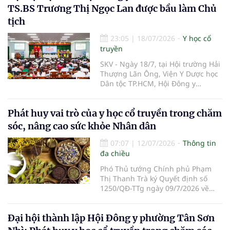
bệnh. Giá trị của tài liệu không chỉ
TS.BS Trương Thị Ngọc Lan được bầu làm Chủ
nằm ở việc mở rộng danh mục
tịch
bệnh, mà còn ở yêu cầu phối hợp
đúng chỉ định, kiểm soát an toàn
23:05
|
18/07/2026
Y học cổ
và phát huy hợp lý thế mạnh của
truyền
mỗi phương pháp.
SKV - Ngày 18/7, tại Hội trường Hải
Thượng Lãn Ông, Viện Y Dược học
Dân tộc TP.HCM, Hội Đông y
TP.HCM tổ chức Đại hội đại biểu lần
thứ I, nhiệm kỳ 2026–2031. Đại hội
Phát huy vai trò của y học cổ truyền trong chăm
đã bầu Ban Chấp hành gồm 63
thành viên; TS.BS Trương Thị Ngọc
sóc, nâng cao sức khỏe Nhân dân
Lan được bầu giữ chức Chủ tịch
Hội.
07:07
|
12/07/2026
Thông tin
đa chiều
Phó Thủ tướng Chính phủ Phạm
Thị Thanh Trà ký Quyết định số
1250/QĐ-TTg ngày 09/7/2026 về
việc ban hành Kế hoạch thực hiện
Thông báo số 68-TB/VPTW ngày
Đại hội thành lập Hội Đông y phường Tân Sơn
26/5/2026 của Văn phòng Trung
ương Đảng về kết luận của đồng