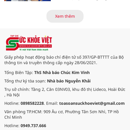
các tiến bộ mới hướng tới "chữa
khỏi chức năng" bệnh viêm gan B
là những nội dung trọng tâm được
Xem thêm
báo cáo tại Hội thảo khoa học cập
nhật chẩn đoán và điều trị bệnh lý
tiêu hóa - gan mật vừa diễn ra
ngày 1/8 tại Bệnh viện Đại học
quốc tế Hồng Bàng.
Giấy phép hoạt động báo chí điện tử số 397/GP-BTTTT của Bộ
thông tin và truyền thông cấp ngày 28/06/2021.
Tổng Biên Tập:
ThS Nhà báo Chúc Kim Vinh
Tổng thư ký tòa soạn:
Nhà báo Nguyễn Khải
Trụ sở chính: Tầng 2, Căn 03NV03, khu đô thị Lideco, Hoài Đức
, Hà Nội
Hotline:
0898582228
. Email:
toasoansuckhoeviet@gmail.com
Văn phòng TP.HCM: 909 Âu cơ, Phường Tân Sơn Nhì, TP Hồ
Chí Minh
Hotline:
0949.737.666