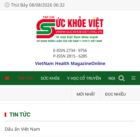
Thứ Bảy 08/08/2026 06:32
E-ISSN 2734 - 9756
P-ISSN 2815 - 6285
VietNam Health MagazineOnline
NLINE
TIN TỨC
SỨC KHỎE
Y HỌC CỔ TRUYỀN
NGHIÊN CỨU TRA
MỚI NHẤT
ĐỌC NHIỀU
TIN TỨC
Dấu ấn Việt Nam