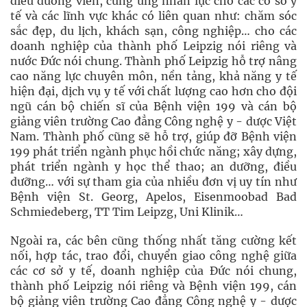
điều dưỡng viên, cung ứng nhân lực cho các cơ sở y
tế và các lĩnh vực khác có liên quan như: chăm sóc
sắc đẹp, du lịch, khách sạn, công nghiệp… cho các
doanh nghiệp của thành phố Leipzig nói riêng và
nước Đức nói chung. Thành phố Leipzig hỗ trợ nâng
cao năng lực chuyên môn, nền tảng, khả năng y tế
hiện đại, dịch vụ y tế với chất lượng cao hơn cho đội
ngũ cán bộ chiến sĩ của Bệnh viện 199 và cán bộ
giảng viên trường Cao đẳng Công nghệ y - dược Việt
Nam. Thành phố cũng sẽ hỗ trợ, giúp đỡ Bệnh viện
199 phát triển ngành phục hồi chức năng; xây dựng,
phát triển ngành y học thể thao; an dưỡng, điều
dưỡng… với sự tham gia của nhiều đơn vị uy tín như
Bệnh viện St. Georg, Apelos, Eisenmoobad Bad
Schmiedeberg, TT Tim Leipzg, Uni Klinik…
Ngoài ra, các bên cũng thống nhất tăng cường kết
nối, hợp tác, trao đổi, chuyển giao công nghệ giữa
các cơ sở y tế, doanh nghiệp của Đức nói chung,
thành phố Leipzig nói riêng và Bệnh viện 199, cán
bộ giảng viên trường Cao đẳng Công nghệ y - dược