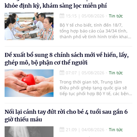
khỏe định kỳ, khám sàng lọc miễn phí
15:15
|
05/08/2026
Tin tức
Bộ Y tế cho biết, tính đến 18/7,
tổng hợp báo cáo của 34/34 tỉnh,
thành phố về tình hình triển khai
khám sức khỏe định kỳ, khám sàng
lọc miễn phí cho người dân, ghi
nhận 32.286.360 người, chiếm gần
Đề xuất bổ sung 8 chính sách mới về hiến, lấy,
30% dân số cả nước đã được khám
ghép mô, bộ phận cơ thể người
sức khỏe định kỳ năm nay.
07:07
|
05/08/2026
Tin tức
Trong thời gian tới, Trung tâm
Điều phối ghép tạng quốc gia sẽ
tiếp tục phối hợp Bộ Y tế, các bệnh
viện và các cơ quan liên quan để
mở rộng mạng lưới điều phối, tăng
cường truyền thông, hoàn thiện
Nối lại cánh tay đứt rời cho bé 4 tuổi sau gần 6
quy trình chuyên môn và hệ thống
giờ thiếu máu
pháp luật để thúc đẩy lĩnh vực
hiến và ghép mô tạng.
21:09
|
04/08/2026
Tin tức