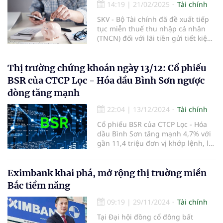
14:19
|
21/02/2025
Tài chính
SKV - Bộ Tài chính đã đề xuất tiếp
tục miễn thuế thu nhập cá nhân
(TNCN) đối với lãi tiền gửi tiết kiệm,
nhằm duy trì chính sách khuyến
khích người dân gửi tiết kiệm và hỗ
trợ nguồn vốn cho nền kinh tế.
Thị trường chứng khoán ngày 13/12: Cổ phiếu
BSR của CTCP Lọc - Hóa dầu Bình Sơn ngược
dòng tăng mạnh
22:04
|
13/12/2024
Tài chính
Cổ phiếu BSR của CTCP Lọc - Hóa
dầu Bình Sơn tăng mạnh 4,7% với
gần 11,4 triệu đơn vị khớp lệnh, là
điểm sáng của phiên.
Eximbank khai phá, mở rộng thị truờng miền
Bắc tiềm năng
09:19
|
29/11/2024
Tài chính
Tại Đại hội đồng cổ đông bất