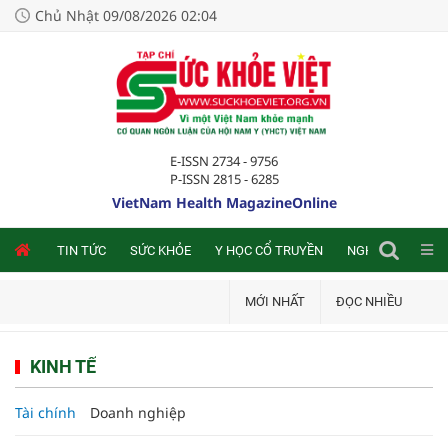
Chủ Nhật 09/08/2026 02:04
E-ISSN 2734 - 9756
P-ISSN 2815 - 6285
VietNam Health MagazineOnline
NLINE
TIN TỨC
SỨC KHỎE
Y HỌC CỔ TRUYỀN
NGHIÊN CỨU TRA
MỚI NHẤT
ĐỌC NHIỀU
KINH TẾ
Tài chính
Doanh nghiệp