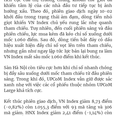
khiến tâm lý của các nhà đầu tư tiếp tục bị ảnh
hưởng xấu. Theo đó, phiên giao dịch ngày 10-02
khởi đầu trong trạng thái ảm đạm, dòng tiền nhỏ
giọt khiến VN Index chủ yếu rung lắc nhẹ quanh
tham chiếu. Tuy nhiên, đến cuối phiên sáng và đầu
phiên chiều, lực mua kém đã kéo chỉ số xuống dưới
mốc 1.060 điểm. Sau đó, dòng tiền bắt đáy có dấu
hiệu xuất hiện đẩy chỉ số vọt lên trên tham chiếu,
nhưng gần như ngay lập tức lực bán lại bung ra làm
VN Index mất sâu mốc 1.060 điểm khi kết thúc.
Sàn Hà Nội còn tiêu cực hơn khi chỉ số nhanh chóng
bị đẩy sâu xuống dưới mốc tham chiếu từ đầu phiên
sáng. Trong khi đó, UPCoM Index vẫn giữ được sắc
xanh nhẹ với việc các cổ phiếu thuộc nhóm UPCoM
Large khá tích cực.
Kết thúc phiên giao dịch, VN Index giảm 8,73 điểm
(-0,82%) còn 1.055,3 điểm với 93 mã tăng và 306
mã giảm. HNX Index giảm 2,41 điểm (-1,14%) còn