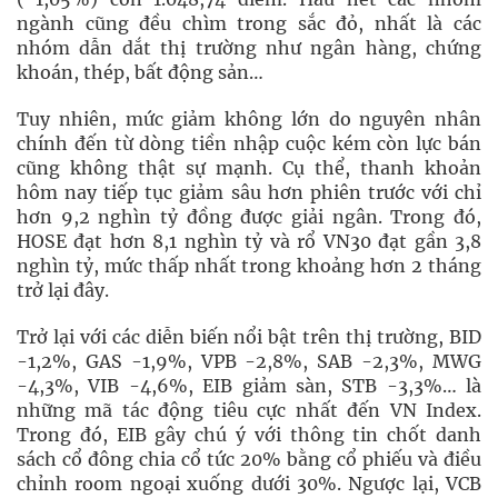
ngành cũng đều chìm trong sắc đỏ, nhất là các
nhóm dẫn dắt thị trường như ngân hàng, chứng
khoán, thép, bất động sản…
Tuy nhiên, mức giảm không lớn do nguyên nhân
chính đến từ dòng tiền nhập cuộc kém còn lực bán
cũng không thật sự mạnh. Cụ thể, thanh khoản
hôm nay tiếp tục giảm sâu hơn phiên trước với chỉ
hơn 9,2 nghìn tỷ đồng được giải ngân. Trong đó,
HOSE đạt hơn 8,1 nghìn tỷ và rổ VN30 đạt gần 3,8
nghìn tỷ, mức thấp nhất trong khoảng hơn 2 tháng
trở lại đây.
Trở lại với các diễn biến nổi bật trên thị trường, BID
-1,2%, GAS -1,9%, VPB -2,8%, SAB -2,3%, MWG
-4,3%, VIB -4,6%, EIB giảm sàn, STB -3,3%… là
những mã tác động tiêu cực nhất đến VN Index.
Trong đó, EIB gây chú ý với thông tin chốt danh
sách cổ đông chia cổ tức 20% bằng cổ phiếu và điều
chỉnh room ngoại xuống dưới 30%. Ngược lại, VCB