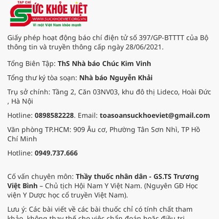
quả kinh doanh ấn tượng đã đưa
Techcombank trở thành ngân hàng
đầu tiên tại Việt Nam nhận hat-
trick giải thưởng danh giá “Ngân
Giấy phép hoạt động báo chí điện tử số 397/GP-BTTTT của Bộ
hàng tốt nhất Việt Nam” từ 3 tổ
thông tin và truyền thông cấp ngày 28/06/2021.
chức uy tín hàng đầu thế giới là
Euromoney, FinanceAsia và Global
Tổng Biên Tập:
ThS Nhà báo Chúc Kim Vinh
Finance.
Tổng thư ký tòa soạn:
Nhà báo Nguyễn Khải
Trụ sở chính: Tầng 2, Căn 03NV03, khu đô thị Lideco, Hoài Đức
, Hà Nội
Hotline:
0898582228
. Email:
toasoansuckhoeviet@gmail.com
Văn phòng TP.HCM: 909 Âu cơ, Phường Tân Sơn Nhì, TP Hồ
Chí Minh
Hotline:
0949.737.666
Cố vấn chuyên môn:
Thầy thuốc nhân dân - GS.TS Trương
Việt Bình
– Chủ tịch Hội Nam Y Việt Nam. (Nguyên GĐ Học
viện Y Dược học cổ truyền Việt Nam).
Lưu ý: Các bài viết về các bài thuốc chỉ có tính chất tham
khảo, không thay thế cho việc chẩn đoán hoặc điều trị.