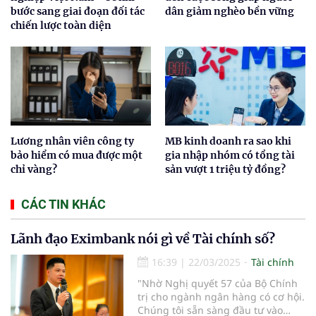
bước sang giai đoạn đối tác
dân giảm nghèo bền vững
chiến lược toàn diện
Lương nhân viên công ty
MB kinh doanh ra sao khi
bảo hiểm có mua được một
gia nhập nhóm có tổng tài
chỉ vàng?
sản vượt 1 triệu tỷ đồng?
CÁC TIN KHÁC
Lãnh đạo Eximbank nói gì về Tài chính số?
16:39
|
22/03/2025
Tài chính
"Nhờ Nghị quyết 57 của Bộ Chính
trị cho ngành ngân hàng có cơ hội.
Chúng tôi sẵn sàng đầu tư vào