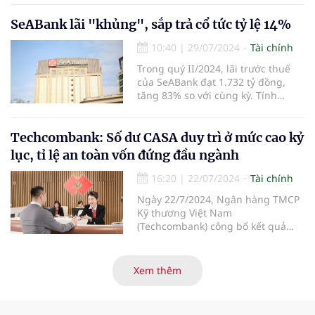
bán niên lên đến 8.165 tỷ đồng,
tăng 48,9% so với cùng kỳ. Các chỉ
SeABank lãi "khủng", sắp trả cổ tức tỷ lệ 14%
tiêu hiệu quả và an toàn hoạt động
10:40
|
29/07/2024
Tài chính
tiếp tục được nâng cao, khẳng
định hướng đi đúng của chiến
Trong quý II/2024, lãi trước thuế
lược phát triển bền vững.
của SeABank đạt 1.732 tỷ đồng,
tăng 83% so với cùng kỳ. Tính
chung 6 tháng đầu năm, SeABank
lãi trước thuế 3.238 tỷ đồng, tăng
61%. Ngoài ra, ngân hàng này
Techcombank: Số dư CASA duy trì ở mức cao kỷ
cũng chuẩn bị trả cổ tức cho cổ
lục, tỉ lệ an toàn vốn đứng đầu ngành
đông tỷ lệ gần 14%.
16:20
|
22/07/2024
Tài chính
Ngày 22/7/2024, Ngân hàng TMCP
Kỹ thương Việt Nam
(Techcombank) công bố kết quả
kinh doanh 6 tháng đầu năm 2024,
với kết quả ấn tượng ở những
hạng mục kinh doanh cốt lõi, với
Xem thêm
tổng thu nhập hoạt động và lợi
nhuận trước thuế tiếp tục tăng
hơn 30% so với cùng kỳ năm. Kết