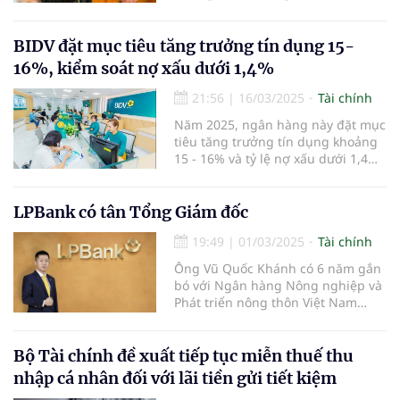
công nghệ, tài chính số, tài chính
hóa và AI" - ông Trần Anh Thắng,
thành viên HĐQT Ngân hàng TMCP
BIDV đặt mục tiêu tăng trưởng tín dụng 15-
Eximbank nhấn mạnh.
16%, kiểm soát nợ xấu dưới 1,4%
21:56
|
16/03/2025
Tài chính
Năm 2025, ngân hàng này đặt mục
tiêu tăng trưởng tín dụng khoảng
15 - 16% và tỷ lệ nợ xấu dưới 1,4%.
Ngân hàng cũng dự kiến tăng vốn
thông qua việc chi trả cổ tức bằng
cổ phiếu từ nguồn ợi nhuận sau
LPBank có tân Tổng Giám đốc
thuế, sau trích lập các quỹ năm
19:49
|
01/03/2025
Tài chính
2023.
Ông Vũ Quốc Khánh có 6 năm gắn
bó với Ngân hàng Nông nghiệp và
Phát triển nông thôn Việt Nam
(Agribank) và 17 năm công tác tại
LPBank.
Bộ Tài chính đề xuất tiếp tục miễn thuế thu
nhập cá nhân đối với lãi tiền gửi tiết kiệm