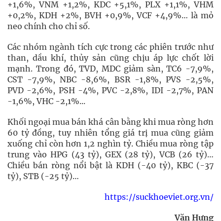
+1,6%, VNM +1,2%, KDC +5,1%, PLX +1,1%, VHM
+0,2%, KDH +2%, BVH +0,9%, VCF +4,9%… là mỏ
neo chính cho chỉ số.
Các nhóm ngành tích cực trong các phiên trước như
than, dầu khí, thủy sản cũng chịu áp lực chốt lời
mạnh. Trong đó, TVD, MDC giảm sàn, TC6 -7,9%,
CST -7,9%, NBC -8,6%, BSR -1,8%, PVS -2,5%,
PVD -2,6%, PSH -4%, PVC -2,8%, IDI -2,7%, PAN
-1,6%, VHC -2,1%...
Khối ngoại mua bán khá cân bằng khi mua ròng hơn
60 tỷ đồng, tuy nhiên tổng giá trị mua cũng giảm
xuống chỉ còn hơn 1,2 nghìn tỷ. Chiều mua ròng tập
trung vào HPG (43 tỷ), GEX (28 tỷ), VCB (26 tỷ)…
Chiều bán ròng nổi bật là KDH (-40 tỷ), KBC (-37
tỷ), STB (-25 tỷ)…
https://suckhoeviet.org.vn/
Văn Hưng