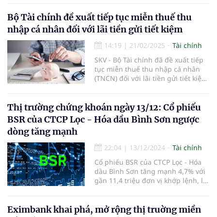
LPBank.
Bộ Tài chính đề xuất tiếp tục miễn thuế thu
nhập cá nhân đối với lãi tiền gửi tiết kiệm
14:19
|
21/02/2025
Tài chính
SKV - Bộ Tài chính đã đề xuất tiếp
tục miễn thuế thu nhập cá nhân
(TNCN) đối với lãi tiền gửi tiết kiệm,
nhằm duy trì chính sách khuyến
khích người dân gửi tiết kiệm và hỗ
trợ nguồn vốn cho nền kinh tế.
Thị trường chứng khoán ngày 13/12: Cổ phiếu
BSR của CTCP Lọc - Hóa dầu Bình Sơn ngược
dòng tăng mạnh
22:04
|
13/12/2024
Tài chính
Cổ phiếu BSR của CTCP Lọc - Hóa
dầu Bình Sơn tăng mạnh 4,7% với
gần 11,4 triệu đơn vị khớp lệnh, là
điểm sáng của phiên.
Eximbank khai phá, mở rộng thị truờng miền