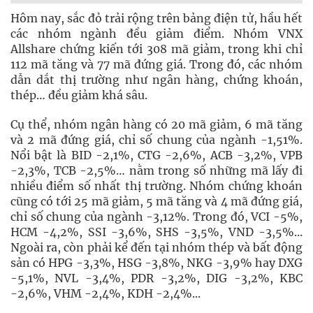
Hôm nay, sắc đỏ trải rộng trên bảng điện tử, hầu hết
các nhóm ngành đều giảm điểm. Nhóm VNX
Allshare chứng kiến tới 308 mã giảm, trong khi chỉ
112 mã tăng và 77 mã đứng giá. Trong đó, các nhóm
dẫn dắt thị trường như ngân hàng, chứng khoán,
thép… đều giảm khá sâu.
Cụ thể, nhóm ngân hàng có 20 mã giảm, 6 mã tăng
và 2 mã đứng giá, chỉ số chung của ngành -1,51%.
Nổi bật là BID -2,1%, CTG -2,6%, ACB -3,2%, VPB
-2,3%, TCB -2,5%… nằm trong số những mã lấy đi
nhiều điểm số nhất thị trường. Nhóm chứng khoán
cũng có tới 25 mã giảm, 5 mã tăng và 4 mã đứng giá,
chỉ số chung của ngành -3,12%. Trong đó, VCI -5%,
HCM -4,2%, SSI -3,6%, SHS -3,5%, VND -3,5%...
Ngoài ra, còn phải kể đến tại nhóm thép và bất động
sản có HPG -3,3%, HSG -3,8%, NKG -3,9% hay DXG
-5,1%, NVL -3,4%, PDR -3,2%, DIG -3,2%, KBC
-2,6%, VHM -2,4%, KDH -2,4%...