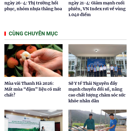
ngày 26-4: Thị trường hồi
ngày 21-4: Giảm mạnh cuối
phục, nhóm nhựa thăng hoa
phiên, VN Index rơi về vùng
1.040 điểm
CÙNG CHUYÊN MỤC
Mùa vải Thanh Hà 2026:
Sở Y tế Thái Nguyên đẩy
Mất mùa “đậm” liệu có mất
mạnh chuyển đổi số, nâng
chất?
cao chất lượng chăm sóc sức
khỏe nhân dân