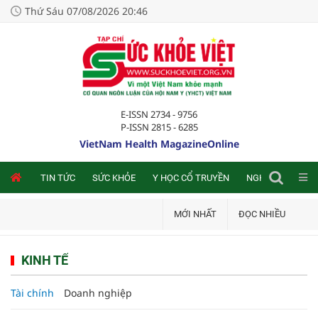
Thứ Sáu 07/08/2026 20:46
E-ISSN 2734 - 9756
P-ISSN 2815 - 6285
VietNam Health MagazineOnline
NLINE
TIN TỨC
SỨC KHỎE
Y HỌC CỔ TRUYỀN
NGHIÊN CỨU TRA
MỚI NHẤT
ĐỌC NHIỀU
KINH TẾ
Tài chính
Doanh nghiệp