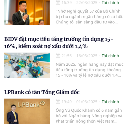
16:39
|
22/03/2025
Tài chính
"Nhờ Nghị quyết 57 của Bộ Chính
trị cho ngành ngân hàng có cơ hội.
Chúng tôi sẵn sàng đầu tư vào
công nghệ, tài chính số, tài chính
hóa và AI" - ông Trần Anh Thắng,
thành viên HĐQT Ngân hàng TMCP
BIDV đặt mục tiêu tăng trưởng tín dụng 15-
Eximbank nhấn mạnh.
16%, kiểm soát nợ xấu dưới 1,4%
21:56
|
16/03/2025
Tài chính
Năm 2025, ngân hàng này đặt mục
tiêu tăng trưởng tín dụng khoảng
15 - 16% và tỷ lệ nợ xấu dưới 1,4%.
Ngân hàng cũng dự kiến tăng vốn
thông qua việc chi trả cổ tức bằng
cổ phiếu từ nguồn ợi nhuận sau
LPBank có tân Tổng Giám đốc
thuế, sau trích lập các quỹ năm
19:49
|
01/03/2025
Tài chính
2023.
Ông Vũ Quốc Khánh có 6 năm gắn
bó với Ngân hàng Nông nghiệp và
Phát triển nông thôn Việt Nam
(Agribank) và 17 năm công tác tại