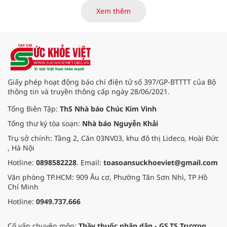
hạng mục kinh doanh cốt lõi, với
Xem thêm
tổng thu nhập hoạt động và lợi
nhuận trước thuế tiếp tục tăng
hơn 30% so với cùng kỳ năm. Kết
quả kinh doanh ấn tượng đã đưa
Techcombank trở thành ngân hàng
đầu tiên tại Việt Nam nhận hat-
trick giải thưởng danh giá “Ngân
Giấy phép hoạt động báo chí điện tử số 397/GP-BTTTT của Bộ
hàng tốt nhất Việt Nam” từ 3 tổ
thông tin và truyền thông cấp ngày 28/06/2021.
chức uy tín hàng đầu thế giới là
Euromoney, FinanceAsia và Global
Tổng Biên Tập:
ThS Nhà báo Chúc Kim Vinh
Finance.
Tổng thư ký tòa soạn:
Nhà báo Nguyễn Khải
Trụ sở chính: Tầng 2, Căn 03NV03, khu đô thị Lideco, Hoài Đức
, Hà Nội
Hotline:
0898582228
. Email:
toasoansuckhoeviet@gmail.com
Văn phòng TP.HCM: 909 Âu cơ, Phường Tân Sơn Nhì, TP Hồ
Chí Minh
Hotline:
0949.737.666
Cố vấn chuyên môn:
Thầy thuốc nhân dân - GS.TS Trương