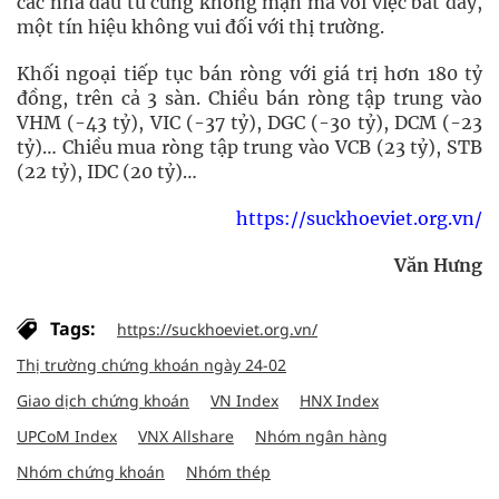
các nhà đầu tư cũng không mặn mà với việc bắt đáy,
một tín hiệu không vui đối với thị trường.
Khối ngoại tiếp tục bán ròng với giá trị hơn 180 tỷ
đồng, trên cả 3 sàn. Chiều bán ròng tập trung vào
VHM (-43 tỷ), VIC (-37 tỷ), DGC (-30 tỷ), DCM (-23
tỷ)… Chiều mua ròng tập trung vào VCB (23 tỷ), STB
(22 tỷ), IDC (20 tỷ)…
https://suckhoeviet.org.vn/
Văn Hưng
Tags:
https://suckhoeviet.org.vn/
Thị trường chứng khoán ngày 24-02
Giao dịch chứng khoán
VN Index
HNX Index
UPCoM Index
VNX Allshare
Nhóm ngân hàng
Nhóm chứng khoán
Nhóm thép