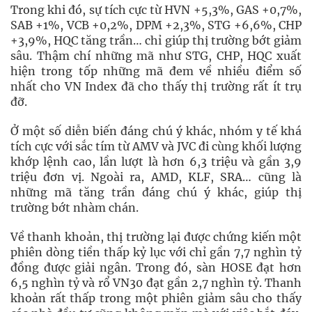
Trong khi đó, sự tích cực từ HVN +5,3%, GAS +0,7%,
SAB +1%, VCB +0,2%, DPM +2,3%, STG +6,6%, CHP
+3,9%, HQC tăng trần… chỉ giúp thị trường bớt giảm
sâu. Thậm chí những mã như STG, CHP, HQC xuất
hiện trong tốp những mã đem về nhiều điểm số
nhất cho VN Index đã cho thấy thị trường rất ít trụ
đỡ.
Ở một số diễn biến đáng chú ý khác, nhóm y tế khá
tích cực với sắc tím từ AMV và JVC đi cùng khối lượng
khớp lệnh cao, lần lượt là hơn 6,3 triệu và gần 3,9
triệu đơn vị. Ngoài ra, AMD, KLF, SRA… cũng là
những mã tăng trần đáng chú ý khác, giúp thị
trường bớt nhàm chán.
Về thanh khoản, thị trường lại được chứng kiến một
phiên dòng tiền thấp kỷ lục với chỉ gần 7,7 nghìn tỷ
đồng được giải ngân. Trong đó, sàn HOSE đạt hơn
6,5 nghìn tỷ và rổ VN30 đạt gần 2,7 nghìn tỷ. Thanh
khoản rất thấp trong một phiên giảm sâu cho thấy