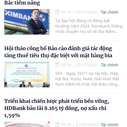
Bắc tiềm năng
09:19
|
29/11/2024
Tài chính
Tại Đại hội đồng cổ đông bất
thường năm 2024, Eximbank thống
nhất chuyển trụ sở về địa điểm
mới là số 27-29 Lý Thái Tổ, phường
Lý Thái Tổ, quận Hoàn Kiếm, TP Hà
Nội.
Hội thảo công bố Báo cáo đánh giá tác động
tăng thuế tiêu thụ đặc biệt với mặt hàng bia
08:58
|
27/11/2024
Tài chính
SKV - Ngày 25/11 tại Hà Nội, Hiệp
hội Bia, Rượu, Nước Giải khát Việt
Nam (VBA) tổ chức hội thảo công
bố Báo cáo đánh giá tác động của
dự thảo tăng thuế tiêu thụ đặc biệt
đối với mặt hàng bia. Báo cáo đưa
Triển khai chiến lược phát triển bền vững,
ra các phân tích toàn diện về tác
HDBank báo lãi 8.165 tỷ đồng, nợ xấu chỉ
động kinh tế, xã hội, và đề xuất
1,59%
phương án tối ưu, nhằm đảm bảo
hài hòa lợi ích giữa ngân sách nhà
09:30
|
31/07/2024
Tài chính