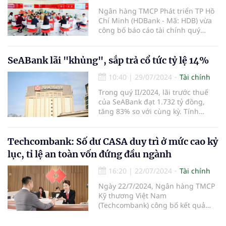
nước, ngành sản xuất và người
tiêu dùng.
Ngân hàng TMCP Phát triển TP Hồ
Chí Minh (HDBank - Mã: HDB) vừa
công bố báo cáo tài chính quý
II/2024 với lợi nhuận trước thuế
bán niên lên đến 8.165 tỷ đồng,
tăng 48,9% so với cùng kỳ. Các chỉ
SeABank lãi "khủng", sắp trả cổ tức tỷ lệ 14%
tiêu hiệu quả và an toàn hoạt động
10:40
|
29/07/2024
Tài chính
tiếp tục được nâng cao, khẳng
định hướng đi đúng của chiến
Trong quý II/2024, lãi trước thuế
lược phát triển bền vững.
của SeABank đạt 1.732 tỷ đồng,
tăng 83% so với cùng kỳ. Tính
chung 6 tháng đầu năm, SeABank
lãi trước thuế 3.238 tỷ đồng, tăng
61%. Ngoài ra, ngân hàng này
Techcombank: Số dư CASA duy trì ở mức cao kỷ
cũng chuẩn bị trả cổ tức cho cổ
lục, tỉ lệ an toàn vốn đứng đầu ngành
đông tỷ lệ gần 14%.
16:20
|
22/07/2024
Tài chính
Ngày 22/7/2024, Ngân hàng TMCP
Kỹ thương Việt Nam
(Techcombank) công bố kết quả
kinh doanh 6 tháng đầu năm 2024,
với kết quả ấn tượng ở những