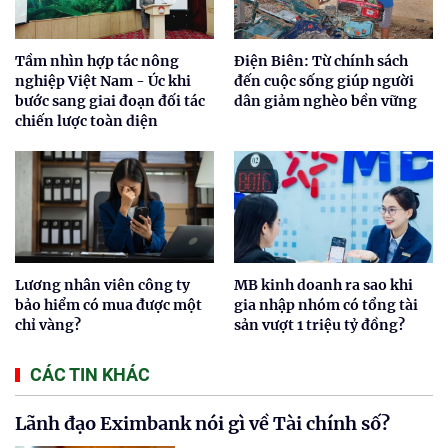
Tầm nhìn hợp tác nông
Điện Biên: Từ chính sách
nghiệp Việt Nam - Úc khi
đến cuộc sống giúp người
bước sang giai đoạn đối tác
dân giảm nghèo bền vững
chiến lược toàn diện
Lương nhân viên công ty
MB kinh doanh ra sao khi
bảo hiểm có mua được một
gia nhập nhóm có tổng tài
chỉ vàng?
sản vượt 1 triệu tỷ đồng?
CÁC TIN KHÁC
Lãnh đạo Eximbank nói gì về Tài chính số?