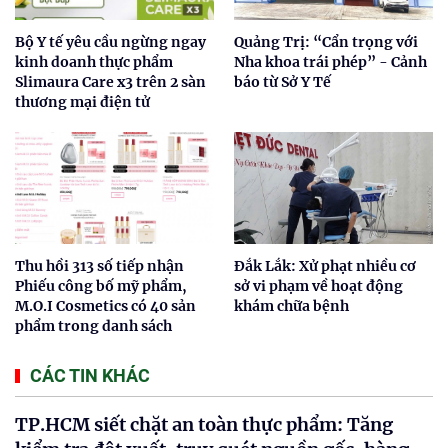
Bộ Y tế yêu cầu ngừng ngay
Quảng Trị: “Cẩn trọng với
kinh doanh thực phẩm
Nha khoa trái phép” - Cảnh
Slimaura Care x3 trên 2 sàn
báo từ Sở Y Tế
thương mại điện tử
Thu hồi 313 số tiếp nhận
Đắk Lắk: Xử phạt nhiều cơ
Phiếu công bố mỹ phẩm,
sở vi phạm về hoạt động
M.O.I Cosmetics có 40 sản
khám chữa bệnh
phẩm trong danh sách
CÁC TIN KHÁC
TP.HCM siết chặt an toàn thực phẩm: Tăng