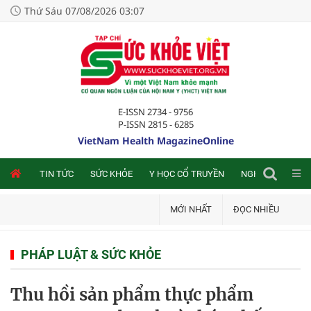
Thứ Sáu 07/08/2026 03:07
E-ISSN 2734 - 9756
P-ISSN 2815 - 6285
VietNam Health MagazineOnline
NLINE
TIN TỨC
SỨC KHỎE
Y HỌC CỔ TRUYỀN
NGHIÊN CỨU TRA
MỚI NHẤT
ĐỌC NHIỀU
PHÁP LUẬT & SỨC KHỎE
Thu hồi sản phẩm thực phẩm