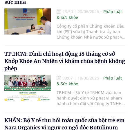
sức mua
bệnh.
23:50
|
20/06/2026
Pháp luật
& Sức khỏe
Công ty cổ phần Chứng khoán Dầu
khí (PSI) vừa bị Thanh tra Ủy ban
Chứng khoán Nhà nước xử phạt vi
phạm hành chính trong lĩnh vực
chứng khoán và thị trường chứng
TP.HCM: Đình chỉ hoạt động 18 tháng cơ sở
khoán.
Khớp Khỏe An Nhiên vì khám chữa bệnh không
phép
09:07
|
18/06/2026
Pháp luật
& Sức khỏe
TP.HCM – Sở Y tế TP.HCM vừa ban
hành quyết định xử phạt vi phạm
hành chính đối với Công ty TNHH
Khớp Khỏe An Nhiên - An Dương
Vương do có hành vi cung cấp dịch
KHẨN: Bộ Y tế thu hồi toàn quốc sữa bột trẻ em
vụ khám bệnh, chữa bệnh khi chưa
được cấp giấy phép hoạt động
Nara Organics vì nguy cơ ngộ độc Botulinum