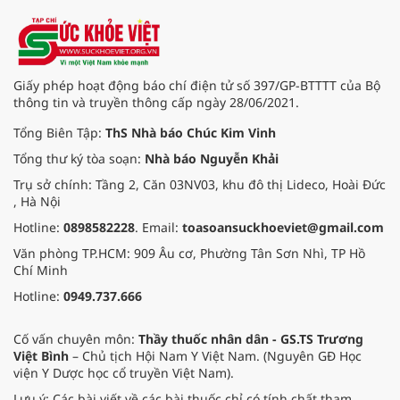
Giấy phép hoạt động báo chí điện tử số 397/GP-BTTTT của Bộ
thông tin và truyền thông cấp ngày 28/06/2021.
Tổng Biên Tập:
ThS Nhà báo Chúc Kim Vinh
Tổng thư ký tòa soạn:
Nhà báo Nguyễn Khải
Trụ sở chính: Tầng 2, Căn 03NV03, khu đô thị Lideco, Hoài Đức
, Hà Nội
Hotline:
0898582228
. Email:
toasoansuckhoeviet@gmail.com
Văn phòng TP.HCM: 909 Âu cơ, Phường Tân Sơn Nhì, TP Hồ
Chí Minh
Hotline:
0949.737.666
Cố vấn chuyên môn:
Thầy thuốc nhân dân - GS.TS Trương
Việt Bình
– Chủ tịch Hội Nam Y Việt Nam. (Nguyên GĐ Học
viện Y Dược học cổ truyền Việt Nam).
Lưu ý: Các bài viết về các bài thuốc chỉ có tính chất tham