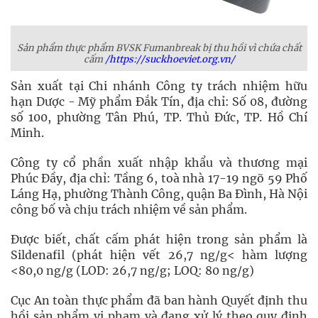
Sản phẩm thực phẩm BVSK Fumanbreak bị thu hồi vì chứa chất
cấm
/https://suckhoeviet.org.vn/
Sản xuất tại Chi nhánh Công ty trách nhiệm hữu
hạn Dược - Mỹ phẩm Đắk Tín, địa chỉ: Số 08, đường
số 100, phường Tân Phú, TP. Thủ Đức, TP. Hồ Chí
Minh.
Công ty cổ phần xuất nhập khẩu và thương mại
Phúc Đầy, địa chỉ: Tầng 6, toà nhà 17-19 ngõ 59 Phố
Láng Hạ, phường Thành Công, quận Ba Đình, Hà Nội
công bố và chịu trách nhiệm về sản phẩm.
Được biết, chất cấm phát hiện trong sản phẩm là
Sildenafil (phát hiện vết 26,7 ng/g< hàm lượng
<80,0 ng/g (LOD: 26,7 ng/g; LOQ: 80 ng/g)
Cục An toàn thực phẩm đã ban hành Quyết định thu
hồi sản phẩm vi phạm và đang xử lý theo quy định