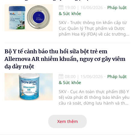
theo quy định của pháp luật.
19:00
|
16/06/2026
Pháp luật
& Sức khỏe
SKV - Trước thông tin khẩn cấp từ
Cục Quản lý Thực phẩm và Dược
phẩm Hoa Kỳ (FDA) về các trường
hợp nhiễm độc Botulinum liên
quan đến sữa bột trẻ em, Cục An
Bộ Y tế cảnh báo thu hồi sữa bột trẻ em
toàn thực phẩm (Bộ Y tế) đã liên
tiếp ban hành các công văn hỏa
Allernova AR nhiễm khuẩn, nguy cơ gây viêm
tốc yêu cầu rà soát, thu hồi triệt để
dạ dày ruột
và ngăn chặn các dòng sản phẩm
thuộc thương hiệu Nara Organics
08:00
|
15/06/2026
Pháp luật
tại thị trường Việt Nam nhằm bảo
& Sức khỏe
vệ tuyệt đối sức khỏe người tiêu
dùng.
SKV - Cục An toàn thực phẩm (Bộ Y
tế) vừa phát đi thông báo khẩn yêu
cầu rà soát, dừng lưu hành và thu
hồi ngay lập tức lô sản phẩm sữa
bột trẻ em Allernova AR do Pháp
sản xuất sau khi ghi nhận nhiều
Xem thêm
trường hợp trẻ gặp tác dụng phụ
nghiêm trọng về tiêu hóa.