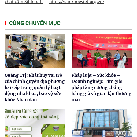
chất cấm Sildenafil
https://suckhoeviet.org.vn/
CÙNG CHUYÊN MỤC
Quảng Trị: Phát huy vai trò
Pháp luật – Sức khỏe –
của chính quyền địa phương
Doanh nghiệp: Tìm giải
hai cấp trong quản lý hoạt
pháp tăng cường chống
động nha khoa, bảo vệ sức
hàng giả và gian lận thương
khỏe Nhân dân
mại