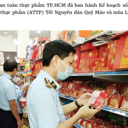
ông cực hiệu quả
ề an toàn thực phẩm TP.HCM đã ban hành Kế hoạch số
n thực phẩm (ATTP) Tết Nguyên đán Quý Mão và mùa L
 chuyên gia
hát triển gắn với chuyển đổi số
ờng Phú Thạnh