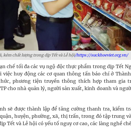
kém chất lượng trong dịp Tết và Lễ hội
/https://suckhoeviet.org.vn/
n chế tối đa các vụ ngộ độc thực phẩm trong dịp Tết N
i việc huy động các cơ quan thông tấn báo chí ở Thành
hức, phương tiện truyền thông thích hợp tham gia t
TTP cho nhà quản lý, người sản xuất, kinh doanh và ngườ
ành sẽ được thành lập để tăng cường thanh tra, kiểm tra
uận, huyện, phường, xã, thị trấn, trong đó tập trung và
p Tết và Lễ hội có yếu tố nguy cơ cao, các làng nghề ch