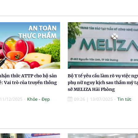
nhận thức ATTP cho hộ sản
Bộ Y tế yêu cầu làm rõ vụ việc ng
ẻ: Vai trò của truyền thông
phụ nữ nguy kịch sau thẩm mỹ tạ
sở MELIZA Hải Phòng
11/12/2025
Khỏe - Đẹp
09:26
|
13/07/2025
Tin tức