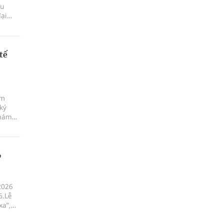
ấu
đại
tế
ám
ký
khám
6
2026
6.Lễ
xa”,
ột, xã