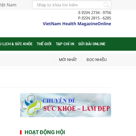
Việt Nam
E-ISSN 2734 - 9756
P-ISSN 2815 - 6285
VietNam Health MagazineOnline
U LỊCH & SỨC KHỎE
THẾ GIỚI
TẠP CHÍ IN
GỬI BÀI ONLINE
MỚI NHẤT
ĐỌC NHIỀU
HOẠT ĐỘNG HỘI