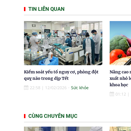
TIN LIÊN QUAN
Kiểm soát yếu tố nguy cơ, phòng đột
Nâng cao 
quỵ não trong dịp Tết
xuất nhỏ l
khoa học
22:58
|
12/02/2026
Sức khỏe
01:12
|
CÙNG CHUYÊN MỤC