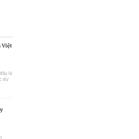
 Việt
đây là
ực dự
xy
m