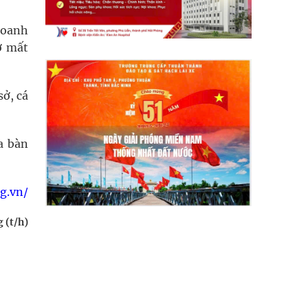
doanh
ơ mất
sở, cá
a bàn
rg.vn/
 (t/h)