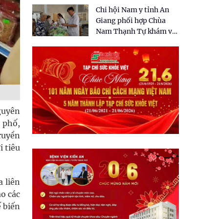
tặng quà cho 150 người
Chi hội Nam y tỉnh An
dân tại xã Tân Tập
Giang phối hợp Chùa
Nam Thạnh Tự khám và
cấp thuốc miễn phí cho
nhân dân
guyên
 phố,
ruyền
i tiêu
 liên
o các
ế biến