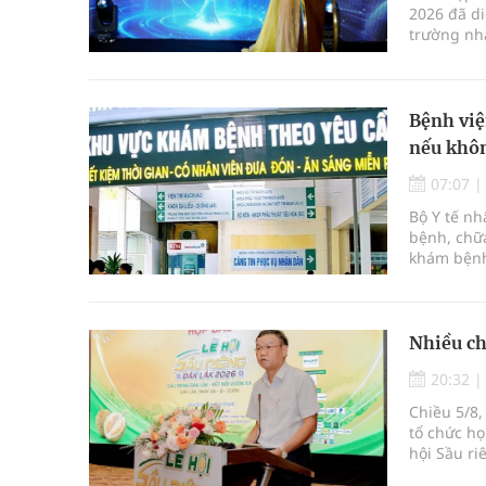
2026 đã di
trường nha
mới kết hợ
Bệnh việ
nếu khôn
07:07
Bộ Y tế n
bệnh, chữa
khám bệnh
bệnh, chữ
Nhiều ch
20:32
Chiều 5/8,
tổ chức họ
hội Sầu ri
được tổ c