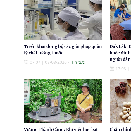
Triển khai đồng bộ các giải pháp quản
Đắk Lắk: 
lý chất lượng thuốc
khỏe định
người dân
07:07
|
08/08/2026
Tin tức
17:03
|
Vương Thành Công: Khi việc học bắt
Chấn chỉn