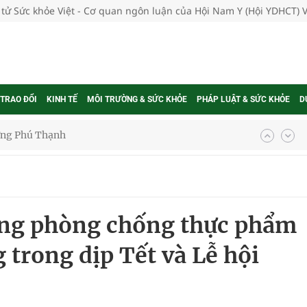
 tử Sức khỏe Việt - Cơ quan ngôn luận của Hội Nam Y (Hội YDHCT) 
 TRAO ĐỔI
KINH TẾ
MÔI TRƯỜNG & SỨC KHỎE
PHÁP LUẬT & SỨC KHỎE
D
hìn phụ nữ mỗi năm
ợng thuốc
ng phòng chống thực phẩm
 trong dịp Tết và Lễ hội
g, nhiệt độ cao nhất 35 độ
kỳ, khám sàng lọc cho người dân