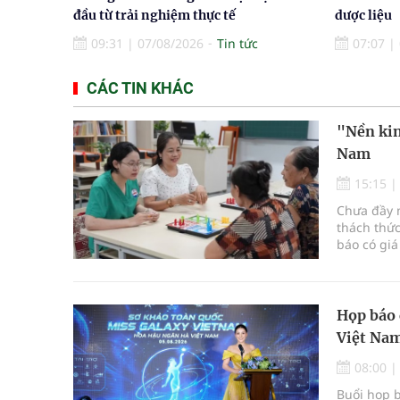
đầu từ trải nghiệm thực tế
dược liệu
09:31
|
07/08/2026
Tin tức
07:07
|
CÁC TIN KHÁC
"Nền kin
Nam
15:15
Chưa đầy m
thách thức
báo có giá
Họp báo 
Việt Nam
08:00
Buổi họp 