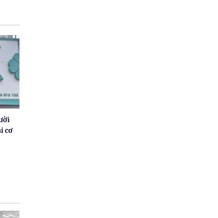
ười
i cơ