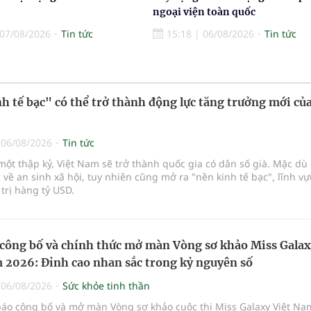
ngoại viện toàn quốc
07/08/2026
Tin tức
15:18
|
06/08/2026
Tin tức
h tế bạc" có thể trở thành động lực tăng trưởng mới của
|
06/08/2026
Tin tức
ột thập kỷ, Việt Nam sẽ trở thành quốc gia có dân số già. Mặc dù 
 về an sinh xã hội, tuy nhiên cũng mở ra "nền kinh tế bạc", lĩnh v
 trị hàng tỷ USD.
công bố và chính thức mở màn Vòng sơ khảo Miss Gala
 2026: Đỉnh cao nhan sắc trong kỷ nguyên số
|
06/08/2026
Sức khỏe tinh thần
báo công bố và mở màn Vòng sơ khảo cuộc thi Miss Galaxy Việt Na