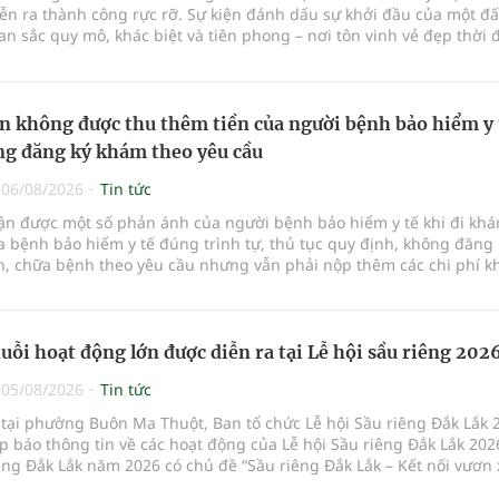
ễn ra thành công rực rỡ. Sự kiện đánh dấu sự khởi đầu của một đ
n sắc quy mô, khác biệt và tiên phong – nơi tôn vinh vẻ đẹp thời 
p giữa Tri thức, Bản lĩnh, Văn hóa và Công nghệ số
n không được thu thêm tiền của người bệnh bảo hiểm y 
g đăng ký khám theo yêu cầu
|
06/08/2026
Tin tức
hận được một số phản ánh của người bệnh bảo hiểm y tế khi đi kh
 bệnh bảo hiểm y tế đúng trình tự, thủ tục quy định, không đăng 
, chữa bệnh theo yêu cầu nhưng vẫn phải nộp thêm các chi phí 
a bệnh ngoài phần cùng chi trả.
uỗi hoạt động lớn được diễn ra tại Lễ hội sầu riêng 202
|
05/08/2026
Tin tức
 tại phường Buôn Ma Thuột, Ban tổ chức Lễ hội Sầu riêng Đắk Lắk 
p báo thông tin về các hoạt động của Lễ hội Sầu riêng Đắk Lắk 202
êng Đắk Lắk năm 2026 có chủ đề “Sầu riêng Đắk Lắk – Kết nối vươn 
hức từ ngày 15/8/2026 đến ngày 02/9/2026 tại phường Buôn Ma Thu