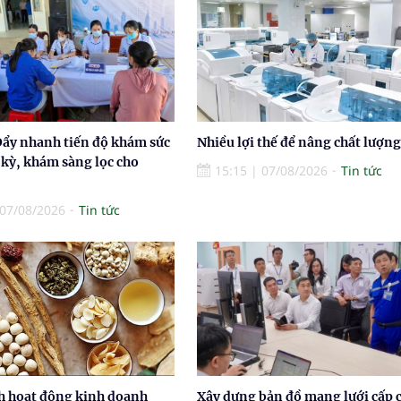
Đẩy nhanh tiến độ khám sức
Nhiều lợi thế để nâng chất lượng
 kỳ, khám sàng lọc cho
15:15
|
07/08/2026
Tin tức
07/08/2026
Tin tức
h hoạt động kinh doanh
Xây dựng bản đồ mạng lưới cấp 