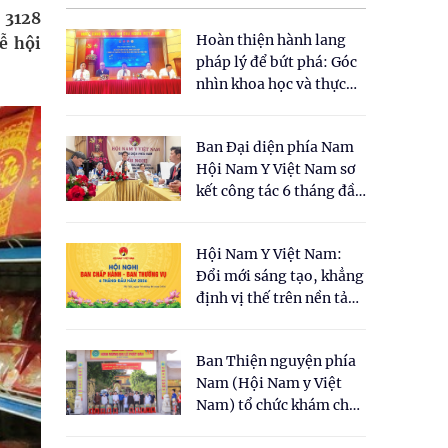
 3128
Hoàn thiện hành lang
ễ hội
pháp lý để bứt phá: Góc
nhìn khoa học và thực
tiễn tại Tọa đàm " Đề
xuất một số nội dung
Ban Đại diện phía Nam
cho Luật Y dược cổ
Hội Nam Y Việt Nam sơ
truyền Việt Nam"
kết công tác 6 tháng đầu
năm 2026
Hội Nam Y Việt Nam:
Đổi mới sáng tạo, khẳng
định vị thế trên nền tảng
y học cổ truyền và khoa
học hiện đại
Ban Thiện nguyện phía
Nam (Hội Nam y Việt
Nam) tổ chức khám chữa
bệnh y học cổ truyền và