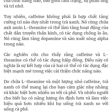
của chức năng não, bao gồm tâm trạng, sự phản ứng
và trí nhớ.
Tuy nhiên, caffeine không phải là hợp chất tăng
cường trí não duy nhất trong trà xanh. Nó cũng chứa
axit amin L-theanine có thể làm tăng hoạt động của
chất dẫn truyền thần kinh, có tác dụng chống lo âu.
Nó cũng làm tăng dopamine và sản xuất sóng alpha
trong não.
Các nghiên cứu cho thấy rằng caffeine và L-
theanine có thể có tác dụng hiệp đồng. Điều này có
nghĩa là sự kết hợp của cả hai có thể có tác dụng đặc
biệt mạnh mẽ trong việc cải thiện chức năng não.
Do chứa L-theanine và một lượng nhỏ caffeine, trà
xanh có thể mang lại cho bạn cảm giác nhẹ nhàng
và khác biệt hơn nhiều so với cà phê. Và nhiều người
cho biết họ có năng lượng ổn định hơn và làm việc
hiệu quả hơn nhiều khi họ uống trà xanh so với
uống cà phê.