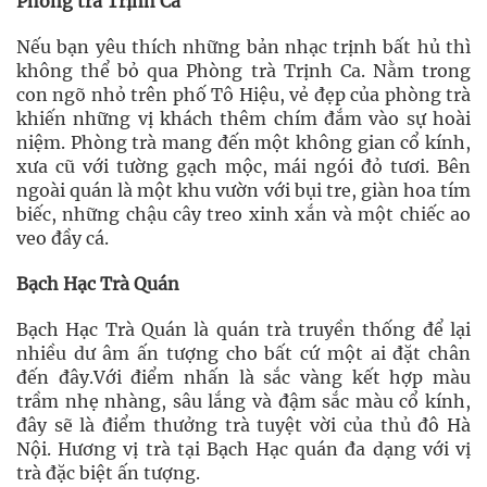
Phòng trà Trịnh Ca
Nếu bạn yêu thích những bản nhạc trịnh bất hủ thì
không thể bỏ qua Phòng trà Trịnh Ca. Nằm trong
con ngõ nhỏ trên phố Tô Hiệu, vẻ đẹp của phòng trà
khiến những vị khách thêm chím đắm vào sự hoài
niệm. Phòng trà mang đến một không gian cổ kính,
xưa cũ với tường gạch mộc, mái ngói đỏ tươi. Bên
ngoài quán là một khu vườn với bụi tre, giàn hoa tím
biếc, những chậu cây treo xinh xắn và một chiếc ao
veo đầy cá.
Bạch Hạc Trà Quán
Bạch Hạc Trà Quán là quán trà truyền thống để lại
nhiều dư âm ấn tượng cho bất cứ một ai đặt chân
đến đây.Với điểm nhấn là sắc vàng kết hợp màu
trầm nhẹ nhàng, sâu lắng và đậm sắc màu cổ kính,
đây sẽ là điểm thưởng trà tuyệt vời của thủ đô Hà
Nội. Hương vị trà tại Bạch Hạc quán đa dạng với vị
trà đặc biệt ấn tượng.