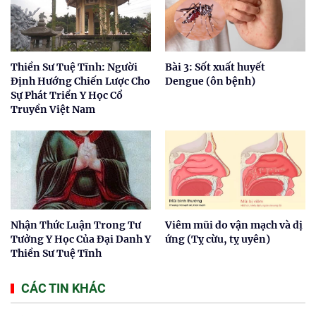
Thiền Sư Tuệ Tĩnh: Người
Bài 3: Sốt xuất huyết
Định Hướng Chiến Lược Cho
Dengue (ôn bệnh)
Sự Phát Triển Y Học Cổ
Truyền Việt Nam
Nhận Thức Luận Trong Tư
Viêm mũi do vận mạch và dị
Tưởng Y Học Của Đại Danh Y
ứng (Tỵ cừu, tỵ uyên)
Thiền Sư Tuệ Tĩnh
CÁC TIN KHÁC