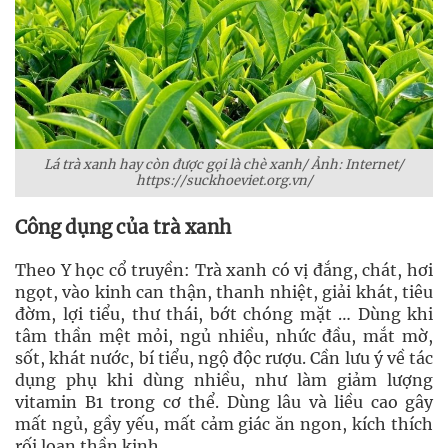
Lá trà xanh hay còn được gọi là chè xanh/ Ảnh: Internet/
https://suckhoeviet.org.vn/
Công dụng của trà xanh
Theo Y học cổ truyền: Trà xanh có vị đắng, chát, hơi
ngọt, vào kinh can thận, thanh nhiệt, giải khát, tiêu
đờm, lợi tiểu, thư thái, bớt chóng mặt … Dùng khi
tâm thần mệt mỏi, ngủ nhiều, nhức đầu, mắt mờ,
sốt, khát nước, bí tiểu, ngộ độc rượu. Cần lưu ý về tác
dụng phụ khi dùng nhiều, như làm giảm lượng
vitamin B1 trong cơ thể. Dùng lâu và liều cao gây
mất ngủ, gầy yếu, mất cảm giác ăn ngon, kích thích
rối loạn thần kinh.