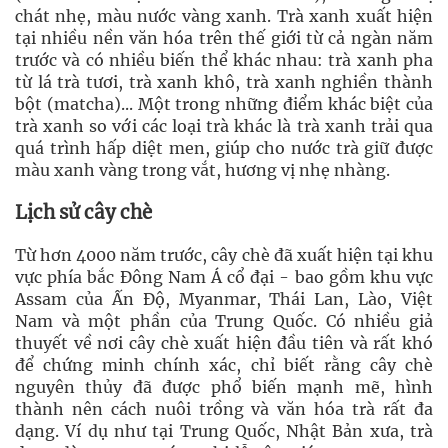
chát nhẹ, màu nước vàng xanh. Trà xanh xuất hiện
tại nhiều nền văn hóa trên thế giới từ cả ngàn năm
trước và có nhiều biến thể khác nhau: trà xanh pha
từ lá trà tươi, trà xanh khô, trà xanh nghiền thành
bột (matcha)... Một trong những điểm khác biệt của
trà xanh so với các loại trà khác là trà xanh trải qua
quá trình hấp diệt men, giúp cho nước trà giữ được
màu xanh vàng trong vắt, hương vị nhẹ nhàng.
Lịch sử cây chè
Từ hơn 4000 năm trước, cây chè đã xuất hiện tại khu
vực phía bắc Đông Nam Á cổ đại - bao gồm khu vực
Assam của Ấn Độ, Myanmar, Thái Lan, Lào, Việt
Nam và một phần của Trung Quốc. Có nhiều giả
thuyết về nơi cây chè xuất hiện đầu tiên và rất khó
để chứng minh chính xác, chỉ biết rằng cây chè
nguyên thủy đã được phổ biến mạnh mẽ, hình
thành nên cách nuôi trồng và văn hóa trà rất đa
dạng. Ví dụ như tại Trung Quốc, Nhật Bản xưa, trà