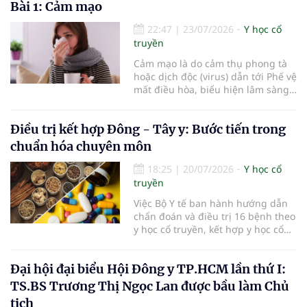
Bài 1: Cảm mạo
22:47
|
23/07/2026
Y học cổ
truyền
Cảm mạo là do cảm thụ phong tà
hoặc dịch độc (virus) dẫn tới Phế vệ
mất điều hòa, biểu hiện lâm sàng
chủ yếu là ngạt mũi, chảy nước
mũi, hắt hơi, đau đầu, sợ lạnh,
Điều trị kết hợp Đông - Tây y: Bước tiến trong
phát sốt, toàn thân mỏi mệt.
chuẩn hóa chuyên môn
18:25
|
20/07/2026
Y học cổ
truyền
Việc Bộ Y tế ban hành hướng dẫn
chẩn đoán và điều trị 16 bệnh theo
y học cổ truyền, kết hợp y học cổ
truyền với y học hiện đại đã bổ
sung căn cứ chuyên môn thống
Đại hội đại biểu Hội Đông y TP.HCM lần thứ I:
nhất cho các cơ sở khám, chữa
bệnh. Giá trị của tài liệu không chỉ
TS.BS Trương Thị Ngọc Lan được bầu làm Chủ
nằm ở việc mở rộng danh mục
tịch