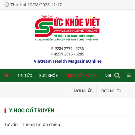
Thứ Hai 10/08/2026 12:17
E-ISSN 2734 - 9756
P-ISSN 2815 - 6285
VietNam Health MagazineOnline
NLINE
TIN TỨC
SỨC KHỎE
Y HỌC CỔ TRUYỀN
NGHIÊN CỨU TRA
MỚI NHẤT
ĐỌC NHIỀU
Y HỌC CỔ TRUYỀN
Tư vấn
Thông tin đa chiều