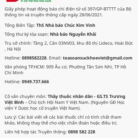
Giấy phép hoạt động báo chí điện tử số 397/GP-BTTTT của Bộ
thông tin và truyền thông cấp ngày 28/06/2021.
Tổng Biên Tập:
ThS Nhà báo Chúc Kim Vinh
Tổng thư ký tòa soạn:
Nhà báo Nguyễn Khải
Trụ sở chính: Tầng 2, Căn 03NV03, khu đô thị Lideco, Hoài Đức
, Hà Nội
Hotline:
0898582228
. Email:
toasoansuckhoeviet@gmail.com
Văn phòng TP.HCM: 909 Âu cơ, Phường Tân Sơn Nhì, TP Hồ
Chí Minh
Hotline:
0949.737.666
Cố vấn chuyên môn:
Thầy thuốc nhân dân - GS.TS Trương
Việt Bình
– Chủ tịch Hội Nam Y Việt Nam. (Nguyên GĐ Học
viện Y Dược học cổ truyền Việt Nam).
Lưu ý: Các bài viết về các bài thuốc chỉ có tính chất tham
khảo, không thay thế cho việc chẩn đoán hoặc điều trị.
Liên hệ hợp tác Truyền thông:
0898 582 228