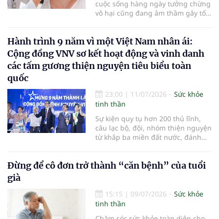
cuộc sống hàng ngày tưởng chừng
vô hại cũng đang âm thầm gây tổn
thương cho đôi tai. Việc bảo vệ
thính giác từ sớm có thể giúp duy
Hành trình 9 năm vì một Việt Nam nhân ái:
trì khả năng nghe trong nhiều
thập kỷ sau này…
Cộng đồng VNV sơ kết hoạt động và vinh danh
các tấm gương thiện nguyện tiêu biểu toàn
quốc
23:00
|
11/07/2026
Sức khỏe
tinh thần
Sự kiện quy tụ hơn 200 thủ lĩnh,
câu lạc bộ, đội, nhóm thiện nguyện
từ khắp ba miền đất nước, đánh
dấu chặng đường gần một thập kỷ
bền bỉ kết nối yêu thương và chính
Đừng để cô đơn trở thành “căn bệnh” của tuổi
thức ra mắt Mạng lưới Hội viên
VNV hướng tới kỷ nguyên phát
già
triển bền vững
15:15
|
09/07/2026
Sức khỏe
tinh thần
Chăm sóc sức khỏe toàn diện cho