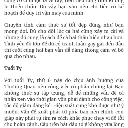
cũng có chút lộc lá về tay, tiền tiêu rủng rỉnh không
lo thiếu thốn. Dù vậy bạn vẫn nên chi tiêu có kế
hoạch để duy trì vận may của mình.
Chuyện tình cảm thực sự tốt đẹp đúng như bạn
mong đợi. Dù cho đôi lúc cả hai cũng xảy ra cãi vã
nhưng đó cũng là cách để cả hai thấu hiểu nhau hơn.
Tình yêu đủ lớn để dù có tranh luận gay gắt đến đâu
thì cuối cùng hai bạn vẫn dễ dàng thông cảm và bỏ
qua cho nhau.
Tuổi Tỵ
Với tuổi Tỵ, thứ 6 này do chịu ảnh hưởng của
Thương Quan nên công việc có phần chững lại. Bạn
không thực sự tập trung, dễ để những vấn đề cá
nhân xen vào thời gian vốn phải dành cho công việc,
tốc độ giảm đáng kể. Hiệu suất cũng khó được như ý
muốn. Vấn đề xuất phát từ phía bạn nên chính con
giáp này phải tự tìm ra cách khắc phục thay vì đổ lỗi
cho hoàn cảnh. Cấp trên bắt đầu tỏ ý không vừa lòng