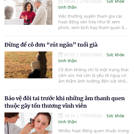
thể phục hồi. Vì vậy, việc rút ngắn
04:04
|
27/07/2026
Sức khỏe
thời gian cấp cứu, tái thông mạch
tinh thần
máu não trong “thời gian vàng” có
Việc thường xuyên tham gia các
ý nghĩa quyết định đến khả năng
hoạt động văn hóa như đi xem
sống còn cũng như chất lượng
phim, xem kịch hay tham quan bảo
cuộc sống sau điều trị.
tàng không chỉ mang lại niềm vui
mà còn được chứng minh có thể
Đừng để cô đơn “rút ngắn” tuổi già
cải thiện sức khỏe tinh thần và
tăng cường sự gắn kết xã hội ở
07:07
|
25/07/2026
Sức khỏe
người cao tuổi…
tinh thần
Cô đơn không chỉ là một trạng thái
cảm xúc mà còn là yếu tố nguy cơ
âm thầm ảnh hưởng đến sức khỏe
và tuổi thọ của NCT. Bên cạnh chế
độ dinh dưỡng, vận động hợp lý
Bảo vệ đôi tai trước khi những âm thanh quen
hay kiểm soát bệnh mạn tính; duy
trì sự gắn kết với gia đình và cộng
thuộc gây tổn thương vĩnh viễn
đồng cũng là một “liều thuốc”
quan trọng giúp sống thọ.
16:16
|
17/07/2026
Sức khỏe
tinh thần
Nhiều hoạt động quen thuộc trong