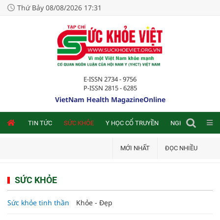
Thứ Bảy 08/08/2026 17:31
E-ISSN 2734 - 9756
P-ISSN 2815 - 6285
VietNam Health MagazineOnline
NLINE
TIN TỨC
SỨC KHỎE
Y HỌC CỔ TRUYỀN
NGHIÊN CỨU TRA
MỚI NHẤT
ĐỌC NHIỀU
SỨC KHỎE
Sức khỏe tinh thần
Khỏe - Đẹp