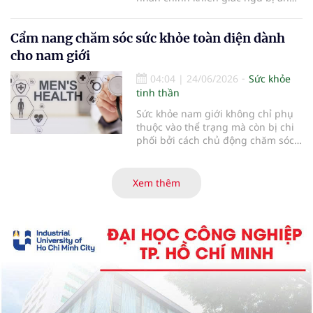
hưởng. Tuy nhiên, các bằng chứng
khoa học gần đây cho thấy bức
Cẩm nang chăm sóc sức khỏe toàn diện dành
tranh phức tạp hơn tưởng tượng...
cho nam giới
04:04
|
24/06/2026
Sức khỏe
tinh thần
Sức khỏe nam giới không chỉ phụ
thuộc vào thể trạng mà còn bị chi
phối bởi cách chủ động chăm sóc
và phát hiện sớm các vấn đề tiềm
ẩn. Những thay đổi nhỏ trong thói
quen và nhận thức có thể tạo ra
Xem thêm
khác biệt lớn về lâu dài...