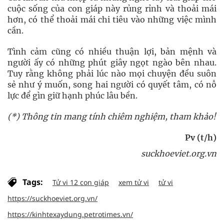
cuộc sống của con giáp này rủng rỉnh và thoải mái
hơn, có thể thoải mái chi tiêu vào những việc mình
cần.
Tình cảm cũng có nhiều thuận lợi, bản mệnh và
người ấy có những phút giây ngọt ngào bên nhau.
Tuy rằng không phải lúc nào mọi chuyện đều suôn
sẻ như ý muốn, song hai người có quyết tâm, có nỗ
lực để gìn giữ hạnh phúc lâu bền.
(*) Thông tin mang tính chiêm nghiệm, tham khảo!
Pv (t/h)
suckhoeviet.org.vn
Tags:
Tử vi 12 con giáp
xem tử vi
tử vi
https://suckhoeviet.org.vn/
https://kinhtexaydung.petrotimes.vn/