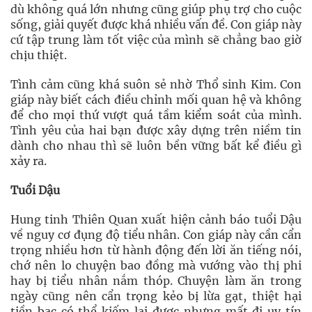
dù không quá lớn nhưng cũng giúp phụ trợ cho cuộc
sống, giải quyết được khá nhiều vấn đề. Con giáp này
cứ tập trung làm tốt việc của mình sẽ chẳng bao giờ
chịu thiệt.
Tình cảm cũng khá suôn sẻ nhờ Thổ sinh Kim. Con
giáp này biết cách điều chỉnh mối quan hệ và không
để cho mọi thứ vượt quá tầm kiểm soát của mình.
Tình yêu của hai bạn được xây dựng trên niềm tin
dành cho nhau thì sẽ luôn bền vững bất kể điều gì
xảy ra.
Tuổi Dậu
Hung tinh Thiên Quan xuất hiện cảnh báo tuổi Dậu
về nguy cơ đụng độ tiểu nhân. Con giáp này cần cẩn
trọng nhiều hơn từ hành động đến lời ăn tiếng nói,
chớ nên lo chuyện bao đồng mà vướng vào thị phi
hay bị tiểu nhân nắm thóp. Chuyện làm ăn trong
ngày cũng nên cẩn trọng kẻo bị lừa gạt, thiệt hại
tiền bạc có thể kiếm lại được nhưng mất đi uy tín