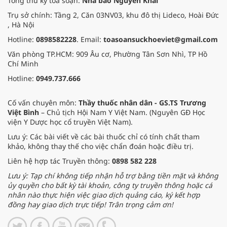
Tổng thư ký tòa soạn:
Nhà báo Nguyễn Khải
Trụ sở chính: Tầng 2, Căn 03NV03, khu đô thị Lideco, Hoài Đức
, Hà Nội
Hotline:
0898582228
. Email:
toasoansuckhoeviet@gmail.com
Văn phòng TP.HCM: 909 Âu cơ, Phường Tân Sơn Nhì, TP Hồ
Chí Minh
Hotline:
0949.737.666
Cố vấn chuyên môn:
Thầy thuốc nhân dân - GS.TS Trương
Việt Bình
– Chủ tịch Hội Nam Y Việt Nam. (Nguyên GĐ Học
viện Y Dược học cổ truyền Việt Nam).
Lưu ý: Các bài viết về các bài thuốc chỉ có tính chất tham
khảo, không thay thế cho việc chẩn đoán hoặc điều trị.
Liên hệ hợp tác Truyền thông:
0898 582 228
Lưu ý: Tạp chí không tiếp nhận hỗ trợ bằng tiền mặt và không
ủy quyền cho bất kỳ tài khoản, công ty truyền thông hoặc cá
nhân nào thực hiện việc giao dịch quảng cáo, ký kết hợp
đồng hay giao dịch trực tiếp! Trân trọng cảm ơn!