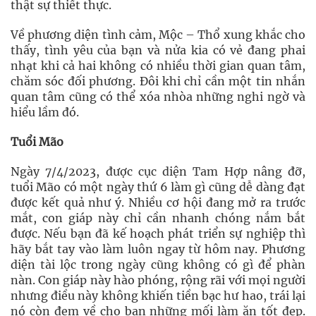
thật sự thiết thực.
Về phương diện tình cảm, Mộc – Thổ xung khắc cho
thấy, tình yêu của bạn và nửa kia có vẻ đang phai
nhạt khi cả hai không có nhiều thời gian quan tâm,
chăm sóc đối phương. Đôi khi chỉ cần một tin nhắn
quan tâm cũng có thể xóa nhòa những nghi ngờ và
hiểu lầm đó.
Tuổi Mão
Ngày 7/4/2023, được cục diện Tam Hợp nâng đỡ,
tuổi Mão có một ngày thứ 6 làm gì cũng dễ dàng đạt
được kết quả như ý. Nhiều cơ hội đang mở ra trước
mắt, con giáp này chỉ cần nhanh chóng nắm bắt
được. Nếu bạn đã kế hoạch phát triển sự nghiệp thì
hãy bắt tay vào làm luôn ngay từ hôm nay. Phương
diện tài lộc trong ngày cũng không có gì để phàn
nàn. Con giáp này hào phóng, rộng rãi với mọi người
nhưng điều này không khiến tiền bạc hư hao, trái lại
nó còn đem về cho bạn những mối làm ăn tốt đẹp.