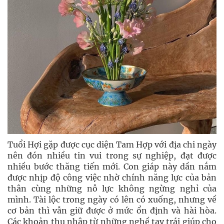
Tuổi Hợi gặp được cục diện Tam Hợp với địa chi ngày
nên đón nhiều tin vui trong sự nghiệp, đạt được
nhiều bước thăng tiến mới. Con giáp này dần nắm
được nhịp độ công việc nhờ chính năng lực của bản
thân cùng những nỗ lực không ngừng nghỉ của
mình. Tài lộc trong ngày có lên có xuống, nhưng về
cơ bản thì vẫn giữ được ở mức ổn định và hài hòa.
Các khoản thu nhập từ những nghề tay trái giúp cho