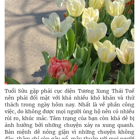
Tuổi Sửu gặp phải cục diện Tương Xung Thái Tuế
nên phải đối mặt với khá nhiều khó khăn và thử
thách trong ngày hôm nay. Nhất là về phần công
việc, do không được mọi người ủng hộ nên có nhiều
rủi ro, khúc mắc. Tâm trạng của bạn còn khá dễ bị
ảnh hưởng bởi những chuyện xảy ra xung quanh.
Bản mệnh dễ nóng giận vì những chuyện không
đâu, thậm chí còn gây gổ, mâu thuẫn với mọi người