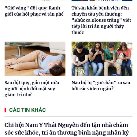
"Giờ vàng" đột quỵ: Ranh
Từ sân khấu bệnh viện đến
giới của hồi phục và tàn phế
chuyến tàu yêu thương:
"Khúc ca Blouse trắng" viết
tiếp lời tri ân người thầy
thuốc
Sau đột quỵ, gần một nửa
Não bộ bị "giữ chân" ra sao
người bệnh đối mặt suy
bởi các video ngắn?
giảm trí nhớ
CÁC TIN KHÁC
Chi hội Nam Y Thái Nguyên đến tận nhà chăm
sóc sức khỏe, tri ân thương binh nặng nhân kỷ