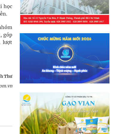
i học
ễn.
 nhóm
, góp
 lượt
h Thư
com.vn