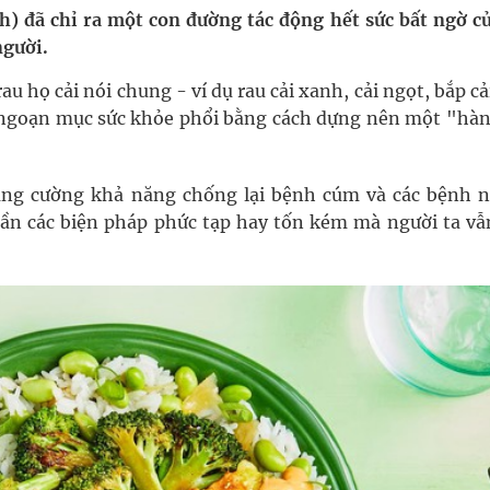
h) đã chỉ ra một con đường tác động hết sức bất ngờ củ
 người.
uồn lực cho môi trường và cộng đồng
 rau họ cải nói chung - ví dụ rau cải xanh, cải ngọt, bắp cả
ệnh bảo hiểm y tế nếu không đăng ký khám theo yêu
n ngoạn mục sức khỏe phổi bằng cách dựng nên một "hàn
ăng cường khả năng chống lại bệnh cúm và các bệnh 
ầm
n các biện pháp phức tạp hay tốn kém mà người ta vẫ
nghiệm thực tế