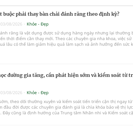
ắt buộc phải thay bàn chải đánh răng theo định kỳ?
|
03/08/2026
Khỏe - Đẹp
đánh răng là vật dụng được sử dụng hàng ngày nhưng lại thường 
ến thời điểm cần thay mới. Theo các chuyên gia nha khoa, việc sử
quá lâu có thể làm giảm hiệu quả làm sạch và ảnh hưởng đến sức 
...
học đường gia tăng, cần phát hiện sớm và kiểm soát từ t
|
03/08/2026
Khỏe - Đẹp
sớm, theo dõi thường xuyên và kiểm soát tiến triển cận thị ngay từ
đầu đời được các chuyên gia đánh giá là chìa khóa bảo vệ thị lực
ẻ. Đây cũng là định hướng của Trung tâm Nhãn nhi và Kiểm soát cậ
Bệnh viện Đông Đô đưa vào hoạt động ngày 1/8.