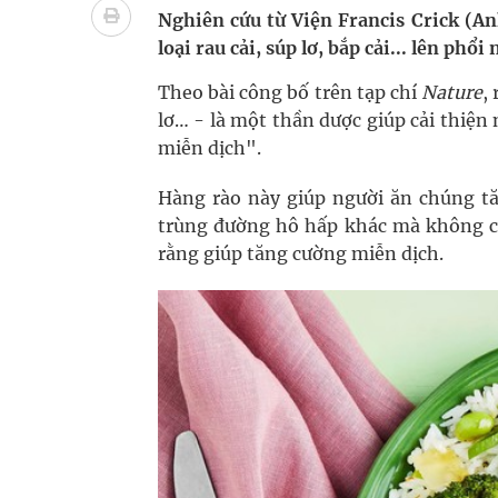
bảo vệ sức khỏe Nhân dân
Nghiên cứu từ Viện Francis Crick (An
loại rau cải, súp lơ, bắp cải... lên phổi
Không chỉ cắt tóc, Đông Tây Barbershop dành ng
Theo bài công bố trên tạp chí
Nature
,
Bệnh viện không được thu thêm tiền của người b
lơ… - là một thần dược giúp cải thiệ
miễn dịch".
cầu
Hàng rào này giúp người ăn chúng t
Ung thư thận: Nguy hiểm vì tiến triển quá âm th
trùng đường hô hấp khác mà không cầ
rằng giúp tăng cường miễn dịch.
Vương Thành Công: Khi việc học bắt đầu từ trải 
Chấn chỉnh hoạt động kinh doanh dược liệu