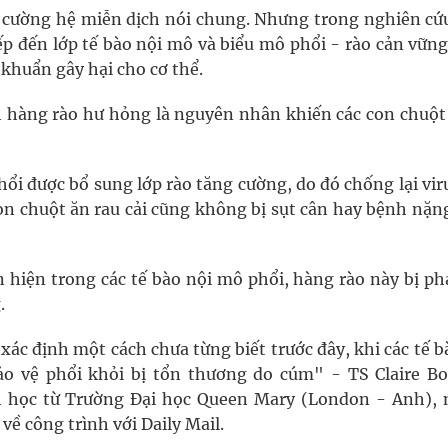
 cường hệ miễn dịch nói chung. Nhưng trong nghiên cứ
ếp đến lớp tế bào nội mô và biểu mô phổi - rào cản vữn
 khuẩn gây hại cho cơ thể.
 hàng rào hư hỏng là nguyên nhân khiến các con chuột 
ổi được bổ sung lớp rào tăng cường, do đó chống lại vir
con chuột ăn rau cải cũng không bị sụt cân hay bệnh nặn
 hiện trong các tế bào nội mô phổi, hàng rào này bị ph
.
xác định một cách chưa từng biết trước đây, khi các tế b
o vệ phổi khỏi bị tổn thương do cúm" - TS Claire Bo
h học từ Trường Đại học Queen Mary (London - Anh), 
ề công trình với Daily Mail.