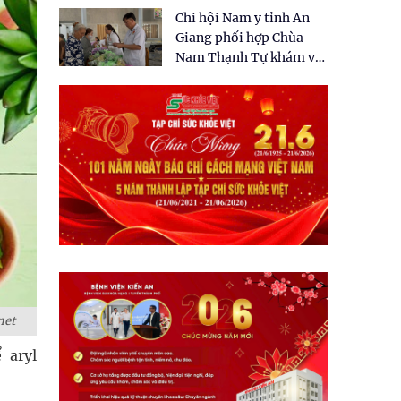
tặng quà cho 150 người
Chi hội Nam y tỉnh An
dân tại xã Tân Tập
Giang phối hợp Chùa
Nam Thạnh Tự khám và
cấp thuốc miễn phí cho
nhân dân
net
 aryl