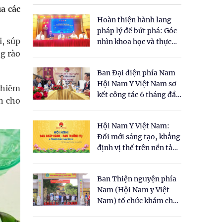
a các
Hoàn thiện hành lang
pháp lý để bứt phá: Góc
i, súp
nhìn khoa học và thực
tiễn tại Tọa đàm " Đề
g rào
xuất một số nội dung
Ban Đại diện phía Nam
cho Luật Y dược cổ
Hội Nam Y Việt Nam sơ
truyền Việt Nam"
nhiễm
kết công tác 6 tháng đầu
n cho
năm 2026
Hội Nam Y Việt Nam:
Đổi mới sáng tạo, khẳng
định vị thế trên nền tảng
y học cổ truyền và khoa
học hiện đại
Ban Thiện nguyện phía
Nam (Hội Nam y Việt
Nam) tổ chức khám chữa
bệnh y học cổ truyền và