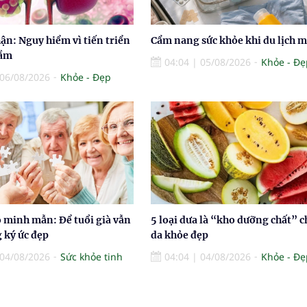
ận: Nguy hiểm vì tiến triển
Cẩm nang sức khỏe khi du lịch 
hầm
04:04
|
05/08/2026
Khỏe - Đẹ
06/08/2026
Khỏe - Đẹp
ộ minh mẫn: Để tuổi già vẫn
5 loại dưa là “kho dưỡng chất” c
 ký ức đẹp
da khỏe đẹp
04/08/2026
Sức khỏe tinh
04:04
|
04/08/2026
Khỏe - Đẹ