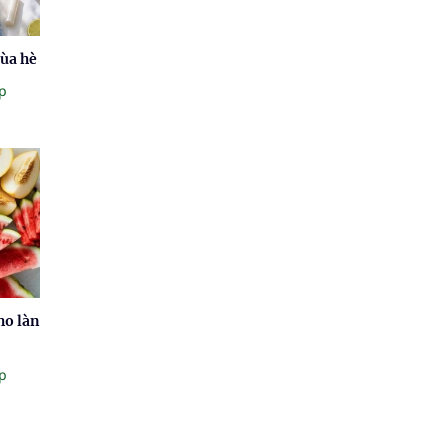
mùa hè
p
ho làn
p