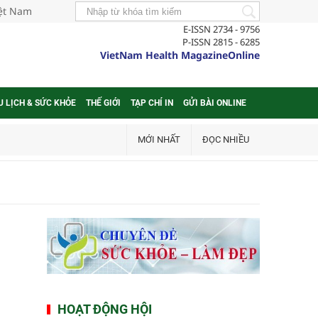
iệt Nam
E-ISSN 2734 - 9756
P-ISSN 2815 - 6285
VietNam Health MagazineOnline
U LỊCH & SỨC KHỎE
THẾ GIỚI
TẠP CHÍ IN
GỬI BÀI ONLINE
MỚI NHẤT
ĐỌC NHIỀU
HOẠT ĐỘNG HỘI