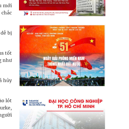
u mới
g chắc
dễ bị
us tốt
g như
á hủy
ào lót
urke,
người