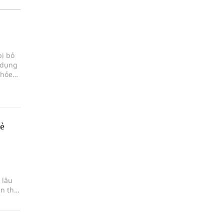
bị bỏ
 dụng
khỏe
rẻ
 lâu
n thị