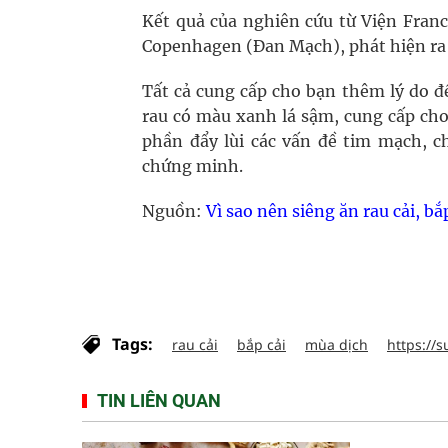
Kết quả của nghiên cứu từ Viện Franc
Copenhagen (Đan Mạch), phát hiện ra rằ
Tất cả cung cấp cho bạn thêm lý do 
rau có màu xanh lá sậm, cung cấp cho
phần đẩy lùi các vấn đề tim mạch, c
chứng minh.
Nguồn:
Vì sao nên siêng ăn rau cải, b
Tags:
rau cải
bắp cải
mùa dịch
https://s
TIN LIÊN QUAN