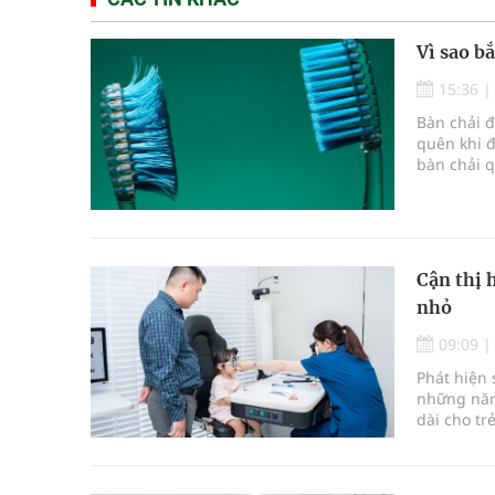
Vì sao b
15:36
Bàn chải 
quên khi đ
bàn chải 
răng miệng
Cận thị 
nhỏ
09:09
Phát hiện 
những năm 
dài cho tr
vừa được 