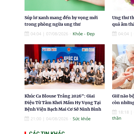
Súp lơ xanh mang đến hy vọng mới
Ung thư th
trong phòng ngừa ung thư
quá âm t
04:04
|
07/08/2026
Khỏe - Đẹp
04:04
|
Khúc Ca Blouse Trắng 2026": Giai
Giữ não b
Điệu Từ Tâm Khơi Mầm Hy Vọng Tại
còn những
Bệnh Viện Bạch Mai Cơ Sở Ninh Bình
18:18
|
thần
21:00
|
04/08/2026
Sức khỏe
CÁC TIN KHÁC