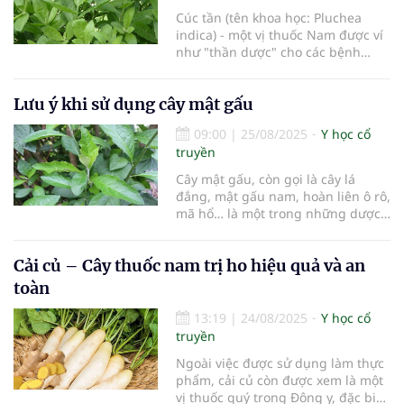
Cúc tần (tên khoa học: Pluchea
indica) - một vị thuốc Nam được ví
như "thần dược" cho các bệnh
xương khớp và hô hấp...
Lưu ý khi sử dụng cây mật gấu
09:00
|
25/08/2025
Y học cổ
truyền
Cây mật gấu, còn gọi là cây lá
đắng, mật gấu nam, hoàn liên ô rô,
mã hổ… là một trong những dược
liệu quý được sử dụng nhiều trong
y học cổ truyền. Với tính hàn, vị
Cải củ – Cây thuốc nam trị ho hiệu quả và an
đắng, cây có tác dụng hạ sốt, giải
nhiệt, tiêu viêm, bảo vệ gan, đồng
toàn
thời hỗ trợ phòng và
13:19
|
24/08/2025
Y học cổ
truyền
Ngoài việc được sử dụng làm thực
phẩm, cải củ còn được xem là một
vị thuốc quý trong Đông y, đặc biệt