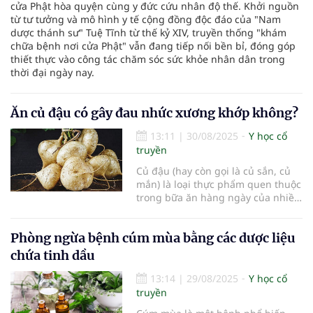
cửa Phật hòa quyện cùng y đức cứu nhân độ thế. Khởi nguồn
từ tư tưởng và mô hình y tế cộng đồng độc đáo của "Nam
dược thánh sư" Tuệ Tĩnh từ thế kỷ XIV, truyền thống "khám
chữa bệnh nơi cửa Phật" vẫn đang tiếp nối bền bỉ, đóng góp
thiết thực vào công tác chăm sóc sức khỏe nhân dân trong
thời đại ngày nay.
Ăn củ đậu có gây đau nhức xương khớp không?
13:11
|
30/08/2025
Y học cổ
truyền
Củ đậu (hay còn gọi là củ sắn, củ
mắn) là loại thực phẩm quen thuộc
trong bữa ăn hàng ngày của nhiều
gia đình Việt. Với vị ngọt mát,
thanh, giòn, củ đậu thường được
Phòng ngừa bệnh cúm mùa bằng các dược liệu
dùng để ăn sống, làm gỏi hoặc chế
biến thành nhiều món ăn giải
chứa tinh dầu
nhiệt. Tuy nhiên, không ít
13:14
|
29/08/2025
Y học cổ
truyền