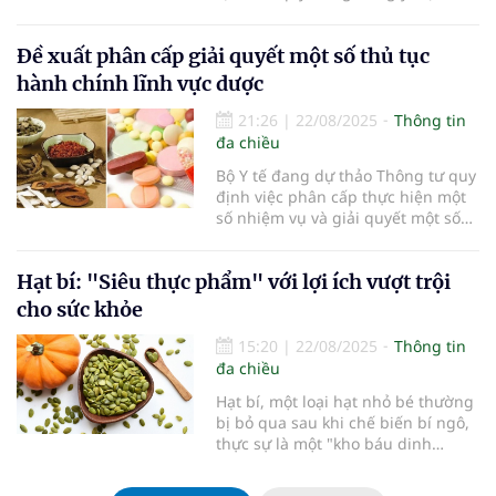
là trong việc trị các bệnh liên quan
đến đường hô hấp như ho, viêm
Đề xuất phân cấp giải quyết một số thủ tục
họng, cảm cúm.
hành chính lĩnh vực dược
21:26
|
22/08/2025
Thông tin
đa chiều
Bộ Y tế đang dự thảo Thông tư quy
định việc phân cấp thực hiện một
số nhiệm vụ và giải quyết một số
thủ tục hành chính (TTHC) trong
lĩnh vực dược thuộc thẩm quyền
Hạt bí: "Siêu thực phẩm" với lợi ích vượt trội
của Bộ Y tế.
cho sức khỏe
15:20
|
22/08/2025
Thông tin
đa chiều
Hạt bí, một loại hạt nhỏ bé thường
bị bỏ qua sau khi chế biến bí ngô,
thực sự là một "kho báu dinh
dưỡng" mà nhiều người chưa biết
đến. Với hàm lượng vitamin,