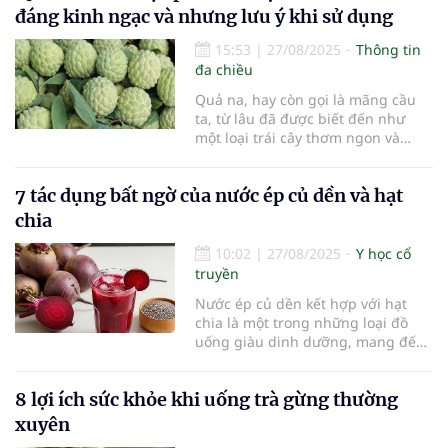
an toàn và lành tính. Một trong
đáng kinh ngạc và nhưng lưu ý khi sử dụng
những “người bạn” quen thuộc từ
15:53
|
27/08/2025
Thông tin
đa chiều
Quả na, hay còn gọi là mãng cầu
ta, từ lâu đã được biết đến như
một loại trái cây thơm ngon và
giàu dinh dưỡng. Với hương vị
ngọt ngào cùng giá trị dinh dưỡng
7 tác dụng bất ngờ của nước ép củ dền và hạt
vượt trội, na không chỉ là món ăn
yêu thích của nhiều người mà còn
chia
mang lại nhiều lợi ích sức khỏe
đáng kể. Tuy nhiên, bên cạnh
10:02
|
27/08/2025
Y học cổ
những ưu điểm nổi bật, việc tiêu
truyền
thụ quả na cũng cần được thực
Nước ép củ dền kết hợp với hạt
hiện một cách cẩn trọng để tránh
chia là một trong những loại đồ
những ảnh hưởng không mong
uống giàu dinh dưỡng, mang đến
muốn.
nhiều lợi ích bất ngờ cho sức khỏe.
Sự hòa quyện giữa vị ngọt thanh
8 lợi ích sức khỏe khi uống trà gừng thường
của củ dền và độ giòn nhẹ, dẻo
mịn của hạt chia không chỉ tạo nên
xuyên
hương vị lạ miệng mà còn cung