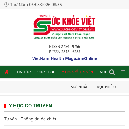
Thứ Năm 06/08/2026 08:55
E-ISSN 2734 - 9756
P-ISSN 2815 - 6285
VietNam Health MagazineOnline
NLINE
TIN TỨC
SỨC KHỎE
Y HỌC CỔ TRUYỀN
NGHIÊN CỨU TRA
MỚI NHẤT
ĐỌC NHIỀU
Y HỌC CỔ TRUYỀN
Tư vấn
Thông tin đa chiều