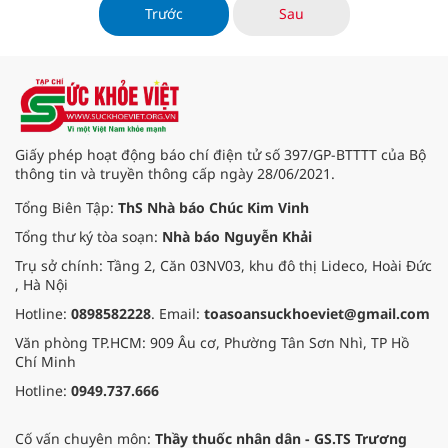
khoáng chất và chất chống oxy hóa
Trước
Sau
dồi dào, hạt bí mang lại vô số lợi
ích cho sức khỏe, từ việc cải thiện
chức năng tim mạch, hỗ trợ giấc
ngủ đến tăng cường hệ miễn dịch.
Giấy phép hoạt động báo chí điện tử số 397/GP-BTTTT của Bộ
thông tin và truyền thông cấp ngày 28/06/2021.
Tổng Biên Tập:
ThS Nhà báo Chúc Kim Vinh
Tổng thư ký tòa soạn:
Nhà báo Nguyễn Khải
Trụ sở chính: Tầng 2, Căn 03NV03, khu đô thị Lideco, Hoài Đức
, Hà Nội
Hotline:
0898582228
. Email:
toasoansuckhoeviet@gmail.com
Văn phòng TP.HCM: 909 Âu cơ, Phường Tân Sơn Nhì, TP Hồ
Chí Minh
Hotline:
0949.737.666
Cố vấn chuyên môn:
Thầy thuốc nhân dân - GS.TS Trương