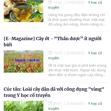
cấp nhiều dưỡng chất quý giá.
10:02
|
27/08/2025
Y học cổ
truyền
Uống trà gừng đều đặn không chỉ
là thói quen thưởng thức một loại
đồ uống ấm nóng, thơm nồng mà
còn là cách đơn giản giúp cơ thể
nhận được nhiều tác dụng tích cực
[E-Magazine] Cây ớt - “Thần dược” ít người
đối với sức khỏe. Từ lâu, gừng đã
được coi là một loại thảo dược quý
biết
trong dân gian và y học
10:55
|
26/08/2025
Y học cổ
truyền
Ớt là một loại gia vị phổ biến trong
ẩm thực Việt Nam. Ngoài tác dụng
đem đến vị thơm ngon cay nồng
cho món ăn, ớt có nhiều công
dụng tốt với sức khỏe và là một vị
Cúc tần: Loài cây dân dã với công dụng "vàng"
thuốc quý trong y học cổ truyền.
trong Y học cổ truyền
09:01
|
25/08/2025
Y học cổ
truyền