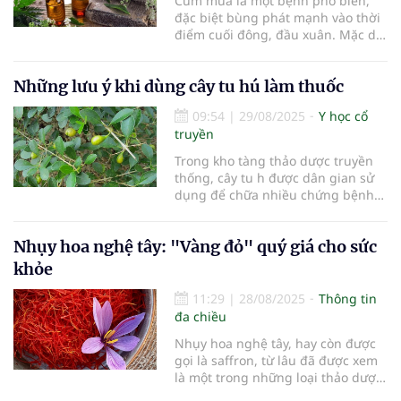
Cúm mùa là một bệnh phổ biến,
đặc biệt bùng phát mạnh vào thời
điểm cuối đông, đầu xuân. Mặc dù
bệnh thường diễn biến nhẹ và
người bệnh có thể hồi phục sau 2-
Những lưu ý khi dùng cây tu hú làm thuốc
7 ngày, nhưng cúm mùa vẫn tiềm
ẩn nguy cơ gây biến chứng
09:54
|
29/08/2025
Y học cổ
nghiêm trọng, thậm chí đe dọa
truyền
tính mạng. Việc phòng ngừa và
điều trị cúm mùa không chỉ dựa
Trong kho tàng thảo dược truyền
vào y học hiện đại mà còn có thể
thống, cây tu h được dân gian sử
tận dụng các phương pháp từ y
dụng để chữa nhiều chứng bệnh
học cổ truyền, đặc biệt là sử dụng
khác nhau. Cây tu hú được ghi
các loại dược liệu chứa tinh dầu.
nhận với khả năng kháng viêm,
Nhụy hoa nghệ tây: "Vàng đỏ" quý giá cho sức
chống khuẩn, trị mụn nhọt, lở loét
và hỗ trợ tiêu hóa.
khỏe
11:29
|
28/08/2025
Thông tin
đa chiều
Nhụy hoa nghệ tây, hay còn được
gọi là saffron, từ lâu đã được xem
là một trong những loại thảo dược
quý giá nhất trên thế giới. Không