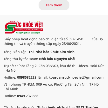
thay đổi đột ngột của thời tiết.
nhấn mạnh yêu cầu chuyển dịch
Xem thêm
mạnh mẽ: từ
"quản lý chuyên môn
y tế"
sang
"phát triển hệ sinh thái
y học cổ truyền quốc gia"
và xây
dựng
"mô hình y học tích hợp
Đông - Tây y theo hướng y học thực
chứng"
. Nhìn từ góc độ quản lý và
đào tạo, để vận hành được "hệ
Giấy phép hoạt động báo chí điện tử số 397/GP-BTTTT của Bộ
sinh thái" vĩ mô này, bài toán cốt
thông tin và truyền thông cấp ngày 28/06/2021.
lõi và tiên quyết chính là thay đổi
tư duy về xây dựng nguồn nhân
Tổng Biên Tập:
ThS Nhà báo Chúc Kim Vinh
lực và tư duy khoa học ứng dụng.
Tổng thư ký tòa soạn:
Nhà báo Nguyễn Khải
Trụ sở chính: Tầng 2, Căn 03NV03, khu đô thị Lideco, Hoài Đức
, Hà Nội
Hotline:
0898582228
. Email:
toasoansuckhoeviet@gmail.com
Văn phòng TP.HCM: 909 Âu cơ, Phường Tân Sơn Nhì, TP Hồ
Chí Minh
Hotline:
0949.737.666
Cố vấn chuyên môn:
Thầy thuốc nhân dân - GS.TS Trương