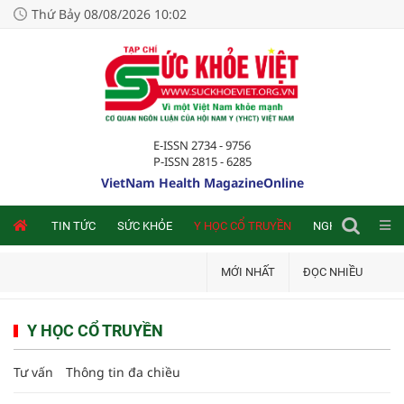
Thứ Bảy 08/08/2026 10:02
E-ISSN 2734 - 9756
P-ISSN 2815 - 6285
VietNam Health MagazineOnline
NLINE
TIN TỨC
SỨC KHỎE
Y HỌC CỔ TRUYỀN
NGHIÊN CỨU TRA
MỚI NHẤT
ĐỌC NHIỀU
Y HỌC CỔ TRUYỀN
Tư vấn
Thông tin đa chiều