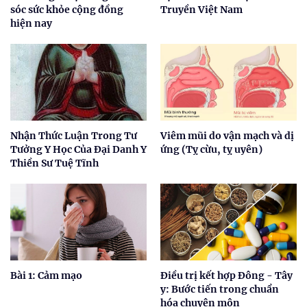
sóc sức khỏe cộng đồng
Truyền Việt Nam
hiện nay
Nhận Thức Luận Trong Tư
Viêm mũi do vận mạch và dị
Tưởng Y Học Của Đại Danh Y
ứng (Tỵ cừu, tỵ uyên)
Thiền Sư Tuệ Tĩnh
Bài 1: Cảm mạo
Điều trị kết hợp Đông - Tây
y: Bước tiến trong chuẩn
hóa chuyên môn