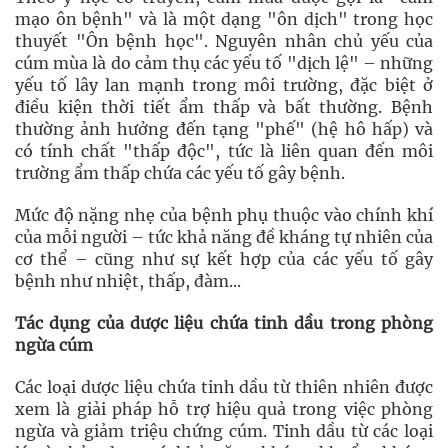
mạo ôn bệnh" và là một dạng "ôn dịch" trong học
thuyết "Ôn bệnh học". Nguyên nhân chủ yếu của
cúm mùa là do cảm thụ các yếu tố "dịch lệ" – những
yếu tố lây lan mạnh trong môi trường, đặc biệt ở
điều kiện thời tiết ẩm thấp và bất thường. Bệnh
thường ảnh hưởng đến tạng "phế" (hệ hô hấp) và
có tính chất "thấp độc", tức là liên quan đến môi
trường ẩm thấp chứa các yếu tố gây bệnh.
Mức độ nặng nhẹ của bệnh phụ thuộc vào chính khí
của mỗi người – tức khả năng đề kháng tự nhiên của
cơ thể – cũng như sự kết hợp của các yếu tố gây
bệnh như nhiệt, thấp, đàm...
Tác dụng của dược liệu chứa tinh dầu trong phòng
ngừa cúm
Các loại dược liệu chứa tinh dầu từ thiên nhiên được
xem là giải pháp hỗ trợ hiệu quả trong việc phòng
ngừa và giảm triệu chứng cúm. Tinh dầu từ các loại