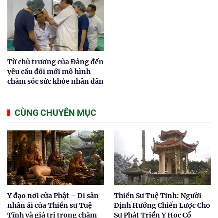
Từ chủ trương của Đảng đến
yêu cầu đổi mới mô hình
chăm sóc sức khỏe nhân dân
CÙNG CHUYÊN MỤC
Y đạo nơi cửa Phật – Di sản
Thiền Sư Tuệ Tĩnh: Người
nhân ái của Thiền sư Tuệ
Định Hướng Chiến Lược Cho
Tĩnh và giá trị trong chăm
Sự Phát Triển Y Học Cổ