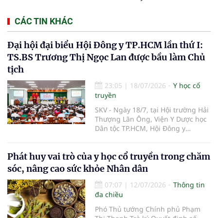
CÁC TIN KHÁC
Đại hội đại biểu Hội Đông y TP.HCM lần thứ I:
TS.BS Trương Thị Ngọc Lan được bầu làm Chủ
tịch
23:05
|
18/07/2026
Y học cổ
truyền
SKV - Ngày 18/7, tại Hội trường Hải
Thượng Lãn Ông, Viện Y Dược học
Dân tộc TP.HCM, Hội Đông y
TP.HCM tổ chức Đại hội đại biểu lần
thứ I, nhiệm kỳ 2026–2031. Đại hội
Phát huy vai trò của y học cổ truyền trong chăm
đã bầu Ban Chấp hành gồm 63
thành viên; TS.BS Trương Thị Ngọc
sóc, nâng cao sức khỏe Nhân dân
Lan được bầu giữ chức Chủ tịch
Hội.
07:07
|
12/07/2026
Thông tin
đa chiều
Phó Thủ tướng Chính phủ Phạm