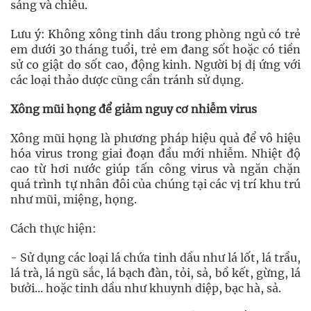
sáng và chiều.
Lưu ý: Không xông tinh dầu trong phòng ngủ có trẻ
em dưới 30 tháng tuổi, trẻ em đang sốt hoặc có tiền
sử co giật do sốt cao, động kinh. Người bị dị ứng với
các loại thảo dược cũng cần tránh sử dụng.
Xông mũi họng để giảm nguy cơ nhiễm virus
Xông mũi họng là phương pháp hiệu quả để vô hiệu
hóa virus trong giai đoạn đầu mới nhiễm. Nhiệt độ
cao từ hơi nước giúp tấn công virus và ngăn chặn
quá trình tự nhân đôi của chúng tại các vị trí khu trú
như mũi, miệng, họng.
Cách thực hiện:
- Sử dụng các loại lá chứa tinh dầu như lá lốt, lá trầu,
lá trà, lá ngũ sắc, lá bạch đàn, tỏi, sả, bồ kết, gừng, lá
bưởi... hoặc tinh dầu như khuynh diệp, bạc hà, sả.