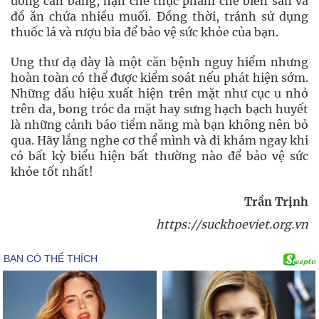
uống cân bằng, hạn chế thực phẩm chế biến sẵn và
đồ ăn chứa nhiều muối. Đồng thời, tránh sử dụng
thuốc lá và rượu bia để bảo vệ sức khỏe của bạn.
Ung thư dạ dày là một căn bệnh nguy hiểm nhưng
hoàn toàn có thể được kiểm soát nếu phát hiện sớm.
Những dấu hiệu xuất hiện trên mặt như cục u nhỏ
trên da, bong tróc da mặt hay sưng hạch bạch huyết
là những cảnh báo tiềm năng mà bạn không nên bỏ
qua. Hãy lắng nghe cơ thể mình và đi khám ngay khi
có bất kỳ biểu hiện bất thường nào để bảo vệ sức
khỏe tốt nhất!
Trần Trịnh
https://suckhoeviet.org.vn