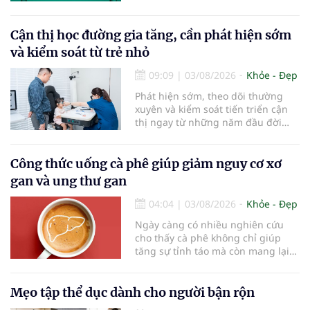
điểm cần thay mới. Theo các
chuyên gia nha khoa, việc sử dụng
bàn chải quá lâu có thể làm giảm
Cận thị học đường gia tăng, cần phát hiện sớm
hiệu quả làm sạch và ảnh hưởng
và kiểm soát từ trẻ nhỏ
đến sức khỏe răng miệng...
09:09
|
03/08/2026
Khỏe - Đẹp
Phát hiện sớm, theo dõi thường
xuyên và kiểm soát tiến triển cận
thị ngay từ những năm đầu đời
được các chuyên gia đánh giá là
chìa khóa bảo vệ thị lực lâu dài cho
trẻ. Đây cũng là định hướng của
Công thức uống cà phê giúp giảm nguy cơ xơ
Trung tâm Nhãn nhi và Kiểm soát
gan và ung thư gan
cận thị vừa được Bệnh viện Đông
Đô đưa vào hoạt động ngày 1/8.
04:04
|
03/08/2026
Khỏe - Đẹp
Ngày càng có nhiều nghiên cứu
cho thấy cà phê không chỉ giúp
tăng sự tỉnh táo mà còn mang lại
lợi ích cho nhiều cơ quan trong cơ
thể, đặc biệt là gan. Đây là cơ quan
đóng vai trò lọc độc tố, chuyển hóa
Mẹo tập thể dục dành cho người bận rộn
thuốc và dự trữ nhiều vitamin,