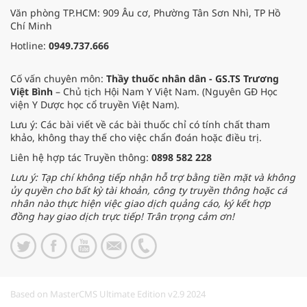
Văn phòng TP.HCM: 909 Âu cơ, Phường Tân Sơn Nhì, TP Hồ
Chí Minh
Hotline:
0949.737.666
Cố vấn chuyên môn:
Thầy thuốc nhân dân - GS.TS Trương
Việt Bình
– Chủ tịch Hội Nam Y Việt Nam. (Nguyên GĐ Học
viện Y Dược học cổ truyền Việt Nam).
Lưu ý: Các bài viết về các bài thuốc chỉ có tính chất tham
khảo, không thay thế cho việc chẩn đoán hoặc điều trị.
Liên hệ hợp tác Truyền thông:
0898 582 228
Lưu ý: Tạp chí không tiếp nhận hỗ trợ bằng tiền mặt và không
ủy quyền cho bất kỳ tài khoản, công ty truyền thông hoặc cá
nhân nào thực hiện việc giao dịch quảng cáo, ký kết hợp
đồng hay giao dịch trực tiếp! Trân trọng cảm ơn!
Based on MasterCMS Ultimate Edition v2.9 2024