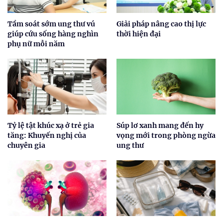
Tầm soát sớm ung thư vú
Giải pháp nâng cao thị lực
giúp cứu sống hàng nghìn
thời hiện đại
phụ nữ mỗi năm
Tỷ lệ tật khúc xạ ở trẻ gia
Súp lơ xanh mang đến hy
tăng: Khuyến nghị của
vọng mới trong phòng ngừa
chuyên gia
ung thư