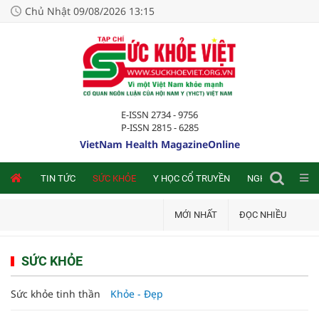
Chủ Nhật 09/08/2026 13:15
E-ISSN 2734 - 9756
P-ISSN 2815 - 6285
VietNam Health MagazineOnline
NLINE
TIN TỨC
SỨC KHỎE
Y HỌC CỔ TRUYỀN
NGHIÊN CỨU TRA
MỚI NHẤT
ĐỌC NHIỀU
SỨC KHỎE
Sức khỏe tinh thần
Khỏe - Đẹp