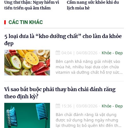
Ung thư thận: Nguy hiểm vì
Cẩm nang sức khỏe khi du
tiến triển quá âm thầm
lịch mùa hè
CÁC TIN KHÁC
5 loại dưa là “kho dưỡng chất” cho làn da khỏe
đẹp
04:04
|
04/08/2026
Khỏe - Đẹp
Bên cạnh khả năng giải nhiệt vào
mùa hè, nhiều loại dưa còn chứa
vitamin và dưỡng chất hỗ trợ sức
khỏe làn da...
Vì sao bắt buộc phải thay bàn chải đánh răng
theo định kỳ?
15:36
|
03/08/2026
Khỏe - Đẹp
Bàn chải đánh răng là vật dụng
được sử dụng hàng ngày nhưng
lại thường bị bỏ quên khi đến thời