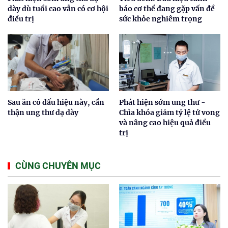
dày dù tuổi cao vẫn có cơ hội
báo cơ thể đang gặp vấn đề
điều trị
sức khỏe nghiêm trọng
Sau ăn có dấu hiệu này, cẩn
Phát hiện sớm ung thư -
thận ung thư dạ dày
Chìa khóa giảm tỷ lệ tử vong
và nâng cao hiệu quả điều
trị
CÙNG CHUYÊN MỤC