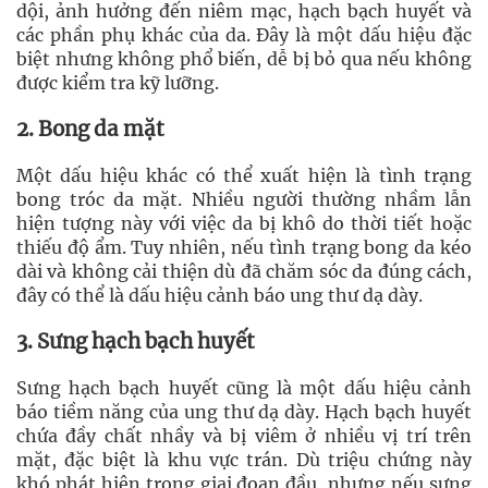
dội, ảnh hưởng đến niêm mạc, hạch bạch huyết và
các phần phụ khác của da. Đây là một dấu hiệu đặc
biệt nhưng không phổ biến, dễ bị bỏ qua nếu không
được kiểm tra kỹ lưỡng.
2. Bong da mặt
Một dấu hiệu khác có thể xuất hiện là tình trạng
bong tróc da mặt. Nhiều người thường nhầm lẫn
hiện tượng này với việc da bị khô do thời tiết hoặc
thiếu độ ẩm. Tuy nhiên, nếu tình trạng bong da kéo
dài và không cải thiện dù đã chăm sóc da đúng cách,
đây có thể là dấu hiệu cảnh báo ung thư dạ dày.
3. Sưng hạch bạch huyết
Sưng hạch bạch huyết cũng là một dấu hiệu cảnh
báo tiềm năng của ung thư dạ dày. Hạch bạch huyết
chứa đầy chất nhầy và bị viêm ở nhiều vị trí trên
mặt, đặc biệt là khu vực trán. Dù triệu chứng này
khó phát hiện trong giai đoạn đầu, nhưng nếu sưng