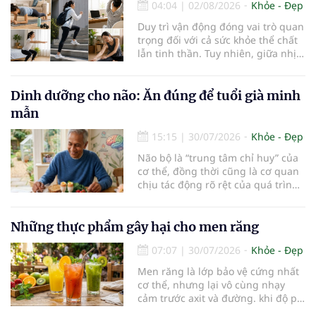
04:04
|
02/08/2026
Khỏe - Đẹp
khoáng chất thiết yếu nhưng cũng
rất dễ bị tổn thương…
Duy trì vận động đóng vai trò quan
trọng đối với cả sức khỏe thể chất
lẫn tinh thần. Tuy nhiên, giữa nhịp
sống bận rộn và nhiều trách nhiệm
cần cân bằng, việc dành thời gian
cho các hoạt động tập luyện
Dinh dưỡng cho não: Ăn đúng để tuổi già minh
thường trở thành một thách thức
mẫn
không nhỏ…
15:15
|
30/07/2026
Khỏe - Đẹp
Não bộ là “trung tâm chỉ huy” của
cơ thể, đồng thời cũng là cơ quan
chịu tác động rõ rệt của quá trình
lão hóa. Một chế độ dinh dưỡng
khoa học, kết hợp lối sống lành
mạnh, có thể góp phần bảo vệ tế
Những thực phẩm gây hại cho men răng
bào thần kinh, duy trì trí nhớ và
07:07
|
30/07/2026
Khỏe - Đẹp
giúp NCT sống minh mẫn, tự chủ
lâu hơn.
Men răng là lớp bảo vệ cứng nhất
cơ thể, nhưng lại vô cùng nhạy
cảm trước axit và đường. khi độ pH
trong miệng giảm xuống dưới 5,5,