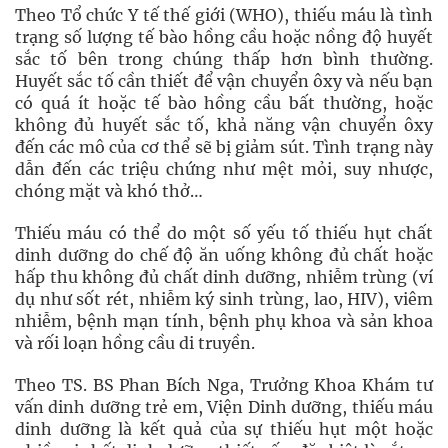
Theo Tổ chức Y tế thế giới (WHO), thiếu máu là tình
trạng số lượng tế bào hồng cầu hoặc nồng độ huyết
sắc tố bên trong chúng thấp hơn bình thường.
Huyết sắc tố cần thiết để vận chuyển ôxy và nếu bạn
có quá ít hoặc tế bào hồng cầu bất thường, hoặc
không đủ huyết sắc tố, khả năng vận chuyển ôxy
đến các mô của cơ thể sẽ bị giảm sút. Tình trạng này
dẫn đến các triệu chứng như mệt mỏi, suy nhược,
chóng mặt và khó thở…
Thiếu máu có thể do một số yếu tố thiếu hụt chất
dinh dưỡng do chế độ ăn uống không đủ chất hoặc
hấp thu không đủ chất dinh dưỡng, nhiễm trùng (ví
dụ như sốt rét, nhiễm ký sinh trùng, lao, HIV), viêm
nhiễm, bệnh mạn tính, bệnh phụ khoa và sản khoa
và rối loạn hồng cầu di truyền.
Theo TS. BS Phan Bích Nga, Trưởng Khoa Khám tư
vấn dinh dưỡng trẻ em, Viện Dinh dưỡng, thiếu máu
dinh dưỡng là kết quả của sự thiếu hụt một hoặc