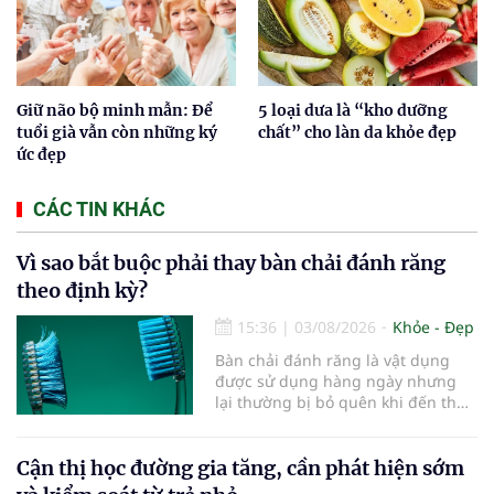
Giữ não bộ minh mẫn: Để
5 loại dưa là “kho dưỡng
tuổi già vẫn còn những ký
chất” cho làn da khỏe đẹp
ức đẹp
CÁC TIN KHÁC
Vì sao bắt buộc phải thay bàn chải đánh răng
theo định kỳ?
15:36
|
03/08/2026
Khỏe - Đẹp
Bàn chải đánh răng là vật dụng
được sử dụng hàng ngày nhưng
lại thường bị bỏ quên khi đến thời
điểm cần thay mới. Theo các
chuyên gia nha khoa, việc sử dụng
bàn chải quá lâu có thể làm giảm
Cận thị học đường gia tăng, cần phát hiện sớm
hiệu quả làm sạch và ảnh hưởng