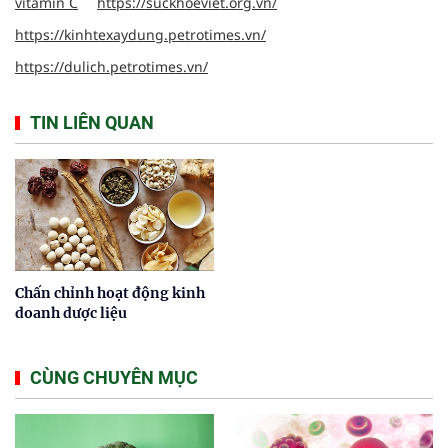
vitamin C
https://suckhoeviet.org.vn/
https://kinhtexaydung.petrotimes.vn/
https://dulich.petrotimes.vn/
TIN LIÊN QUAN
Chấn chỉnh hoạt động kinh
doanh dược liệu
CÙNG CHUYÊN MỤC