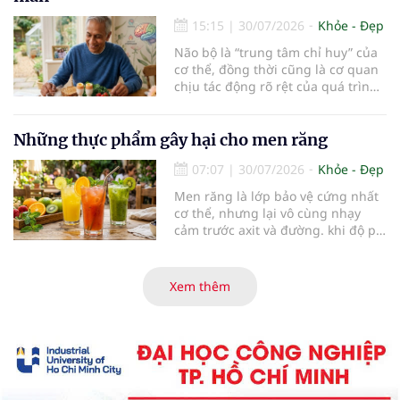
cuộc sống và nguồn nhân lực. Với
định hướng phát triển đồng bộ về
15:15
|
30/07/2026
Khỏe - Đẹp
chuyên môn, công nghệ và chất
Não bộ là “trung tâm chỉ huy” của
lượng dịch vụ, Bệnh viện Mắt Hải
cơ thể, đồng thời cũng là cơ quan
Phòng đang từng bước khẳng định
chịu tác động rõ rệt của quá trình
vị thế là trung tâm nhãn khoa hiện
lão hóa. Một chế độ dinh dưỡng
đại của thành phố và khu vực, góp
khoa học, kết hợp lối sống lành
phần hiện thực hóa Nghị quyết số
mạnh, có thể góp phần bảo vệ tế
Những thực phẩm gây hại cho men răng
72 về chăm sóc sức khỏe nhân dân
bào thần kinh, duy trì trí nhớ và
và Nghị quyết số 45 về xây dựng
07:07
|
30/07/2026
Khỏe - Đẹp
giúp NCT sống minh mẫn, tự chủ
Hải Phòng trở thành trung tâm y tế
lâu hơn.
chất lượng cao của vùng Duyên hải
Men răng là lớp bảo vệ cứng nhất
Bắc Bộ.
cơ thể, nhưng lại vô cùng nhạy
cảm trước axit và đường. khi độ pH
trong miệng giảm xuống dưới 5,5,
men răng sẽ bắt đầu mềm đi, mở
đường cho vi khuẩn tấn công và
Xem thêm
dẫn đến mòn men răng, sâu răng.
Dưới đây là những thực phẩm gây
hại cho men răng.