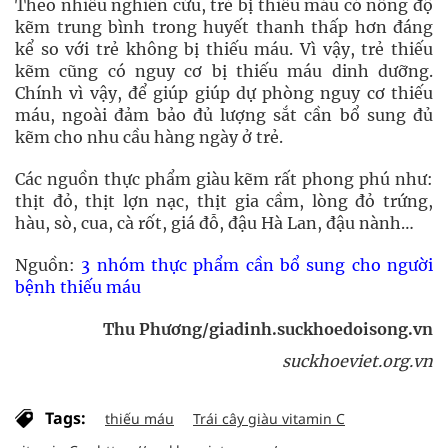
Theo nhiều nghiên cứu, trẻ bị thiếu máu có nồng độ
kẽm trung bình trong huyết thanh thấp hơn đáng
kể so với trẻ không bị thiếu máu. Vì vậy, trẻ thiếu
kẽm cũng có nguy cơ bị thiếu máu dinh dưỡng.
Chính vì vậy, để giúp giúp dự phòng nguy cơ thiếu
máu, ngoài đảm bảo đủ lượng sắt cần bổ sung đủ
kẽm cho nhu cầu hàng ngày ở trẻ.
Các nguồn thực phẩm giàu kẽm rất phong phú như:
thịt đỏ, thịt lợn nạc, thịt gia cầm, lòng đỏ trứng,
hàu, sò, cua, cà rốt, giá đỗ, đậu Hà Lan, đậu nành…
Nguồn:
3 nhóm thực phẩm cần bổ sung cho người
bệnh thiếu máu
Thu Phương/giadinh.suckhoedoisong.vn
suckhoeviet.org.vn
Tags:
thiếu máu
Trái cây giàu vitamin C