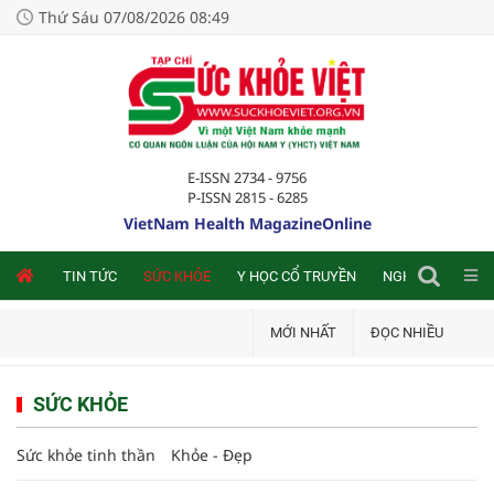
Thứ Sáu 07/08/2026 08:49
E-ISSN 2734 - 9756
P-ISSN 2815 - 6285
VietNam Health MagazineOnline
NLINE
TIN TỨC
SỨC KHỎE
Y HỌC CỔ TRUYỀN
NGHIÊN CỨU TRA
MỚI NHẤT
ĐỌC NHIỀU
SỨC KHỎE
Sức khỏe tinh thần
Khỏe - Đẹp