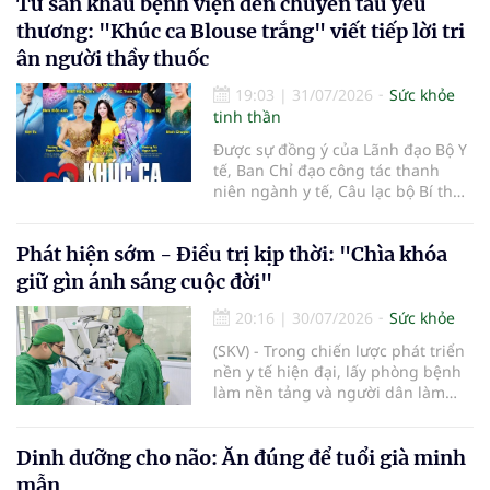
Từ sân khấu bệnh viện đến chuyến tàu yêu
trường hợp tại Bệnh viện Đại học Y
Hà Nội cho thấy "giờ vàng" không
thương: "Khúc ca Blouse trắng" viết tiếp lời tri
chỉ quyết định việc "cứu não" mà
ân người thầy thuốc
còn quyết định phần đời còn lại
của người bệnh.
19:03
|
31/07/2026
Sức khỏe
tinh thần
Được sự đồng ý của Lãnh đạo Bộ Y
tế, Ban Chỉ đạo công tác thanh
niên ngành y tế, Câu lạc bộ Bí thư
Đoàn Thanh niên ngành y tế phối
hợp cùng Hội Công tác xã hội
Phát hiện sớm - Điều trị kịp thời: "Chìa khóa
ngành y tế chính thức khởi động
hành trình nghệ thuật thiện
giữ gìn ánh sáng cuộc đời"
nguyện vì cộng đồng mang tên
"Khúc ca Blouse trắng". Sự kiện mở
20:16
|
30/07/2026
Sức khỏe
màn năm 2026 sẽ diễn ra vào lúc
(SKV) - Trong chiến lược phát triển
14h00, thứ Ba, ngày 04/8/2026 tại
nền y tế hiện đại, lấy phòng bệnh
Bệnh viện Bạch Mai cơ sở Ninh
làm nền tảng và người dân làm
Bình.
trung tâm, phát hiện sớm, điều trị
kịp thời các bệnh lý về mắt không
chỉ giúp bảo tồn thị lực mà còn
Dinh dưỡng cho não: Ăn đúng để tuổi già minh
góp phần nâng cao chất lượng
mẫn