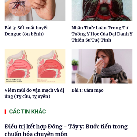
Bài 3: Sốt xuất huyết
Nhận Thức Luận Trong Tư
Dengue (ôn bệnh)
Tưởng Y Học Của Đại Danh Y
Thiền Sư Tuệ Tĩnh
Viêm mũi do vận mạch và dị
Bài 1: Cảm mạo
ứng (Tỵ cừu, tỵ uyên)
CÁC TIN KHÁC
Điều trị kết hợp Đông - Tây y: Bước tiến trong
chuẩn hóa chuyên môn