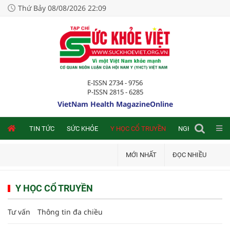
Thứ Bảy 08/08/2026 22:09
E-ISSN 2734 - 9756
P-ISSN 2815 - 6285
VietNam Health MagazineOnline
NLINE
TIN TỨC
SỨC KHỎE
Y HỌC CỔ TRUYỀN
NGHIÊN CỨU TRA
MỚI NHẤT
ĐỌC NHIỀU
Y HỌC CỔ TRUYỀN
Tư vấn
Thông tin đa chiều