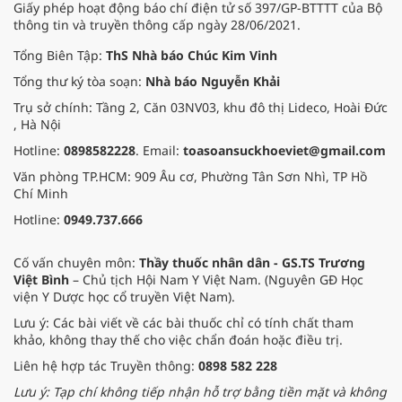
Giấy phép hoạt động báo chí điện tử số 397/GP-BTTTT của Bộ
đem đến hơi ấm từ những phương
thông tin và truyền thông cấp ngày 28/06/2021.
pháp Nam y thuần Việt, giúp xoa
dịu cơn đau và nâng cao sức khỏe
Tổng Biên Tập:
ThS Nhà báo Chúc Kim Vinh
cho các cựu chiến binh trước sự
Tổng thư ký tòa soạn:
Nhà báo Nguyễn Khải
thay đổi đột ngột của thời tiết.
Trụ sở chính: Tầng 2, Căn 03NV03, khu đô thị Lideco, Hoài Đức
, Hà Nội
Hotline:
0898582228
. Email:
toasoansuckhoeviet@gmail.com
Văn phòng TP.HCM: 909 Âu cơ, Phường Tân Sơn Nhì, TP Hồ
Chí Minh
Hotline:
0949.737.666
Cố vấn chuyên môn:
Thầy thuốc nhân dân - GS.TS Trương
Việt Bình
– Chủ tịch Hội Nam Y Việt Nam. (Nguyên GĐ Học
viện Y Dược học cổ truyền Việt Nam).
Lưu ý: Các bài viết về các bài thuốc chỉ có tính chất tham
khảo, không thay thế cho việc chẩn đoán hoặc điều trị.
Liên hệ hợp tác Truyền thông:
0898 582 228
Lưu ý: Tạp chí không tiếp nhận hỗ trợ bằng tiền mặt và không