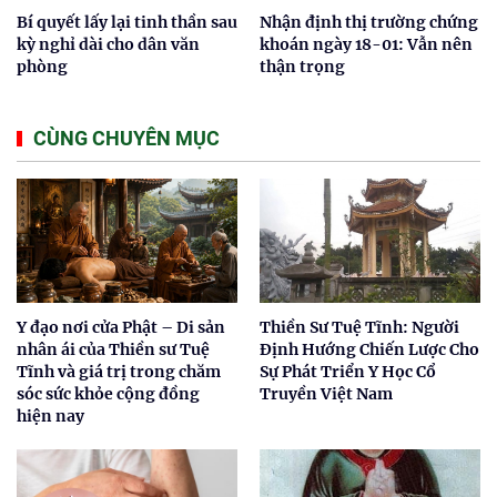
Bí quyết lấy lại tinh thần sau
Nhận định thị trường chứng
kỳ nghỉ dài cho dân văn
khoán ngày 18-01: Vẫn nên
phòng
thận trọng
CÙNG CHUYÊN MỤC
Y đạo nơi cửa Phật – Di sản
Thiền Sư Tuệ Tĩnh: Người
nhân ái của Thiền sư Tuệ
Định Hướng Chiến Lược Cho
Tĩnh và giá trị trong chăm
Sự Phát Triển Y Học Cổ
sóc sức khỏe cộng đồng
Truyền Việt Nam
hiện nay