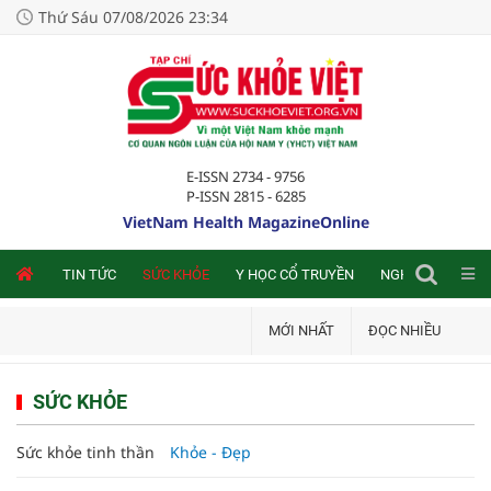
Thứ Sáu 07/08/2026 23:34
E-ISSN 2734 - 9756
P-ISSN 2815 - 6285
VietNam Health MagazineOnline
NLINE
TIN TỨC
SỨC KHỎE
Y HỌC CỔ TRUYỀN
NGHIÊN CỨU TRA
MỚI NHẤT
ĐỌC NHIỀU
SỨC KHỎE
Sức khỏe tinh thần
Khỏe - Đẹp