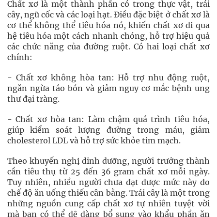
Chất xơ là một thành phần có trong thực vật, trái
cây, ngũ cốc và các loại hạt. Điều đặc biệt ở chất xơ là
cơ thể không thể tiêu hóa nó, khiến chất xơ đi qua
hệ tiêu hóa một cách nhanh chóng, hỗ trợ hiệu quả
các chức năng của đường ruột. Có hai loại chất xơ
chính:
- Chất xơ không hòa tan: Hỗ trợ nhu động ruột,
ngăn ngừa táo bón và giảm nguy cơ mắc bệnh ung
thư đại tràng.
- Chất xơ hòa tan: Làm chậm quá trình tiêu hóa,
giúp kiểm soát lượng đường trong máu, giảm
cholesterol LDL và hỗ trợ sức khỏe tim mạch.
Theo khuyến nghị dinh dưỡng, người trưởng thành
cần tiêu thụ từ 25 đến 36 gram chất xơ mỗi ngày.
Tuy nhiên, nhiều người chưa đạt được mức này do
chế độ ăn uống thiếu cân bằng. Trái cây là một trong
những nguồn cung cấp chất xơ tự nhiên tuyệt vời
mà bạn có thể dễ dàng bổ sung vào khẩu phần ăn