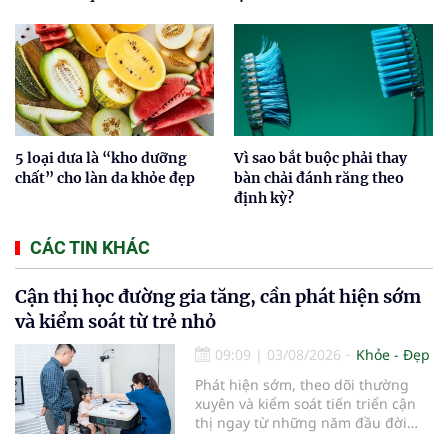
5 loại dưa là “kho dưỡng
Vì sao bắt buộc phải thay
chất” cho làn da khỏe đẹp
bàn chải đánh răng theo
định kỳ?
CÁC TIN KHÁC
Cận thị học đường gia tăng, cần phát hiện sớm
và kiểm soát từ trẻ nhỏ
09:09
|
03/08/2026
Khỏe - Đẹp
Phát hiện sớm, theo dõi thường
xuyên và kiểm soát tiến triển cận
thị ngay từ những năm đầu đời
được các chuyên gia đánh giá là