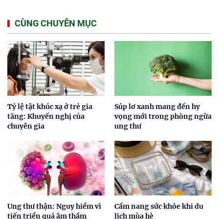
CÙNG CHUYÊN MỤC
Tỷ lệ tật khúc xạ ở trẻ gia
Súp lơ xanh mang đến hy
tăng: Khuyến nghị của
vọng mới trong phòng ngừa
chuyên gia
ung thư
Ung thư thận: Nguy hiểm vì
Cẩm nang sức khỏe khi du
tiến triển quá âm thầm
lịch mùa hè