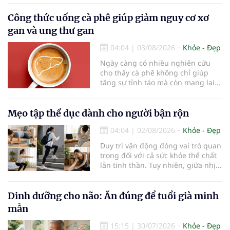
chìa khóa bảo vệ thị lực lâu dài cho
trẻ. Đây cũng là định hướng của
Công thức uống cà phê giúp giảm nguy cơ xơ
Trung tâm Nhãn nhi và Kiểm soát
gan và ung thư gan
cận thị vừa được Bệnh viện Đông
Đô đưa vào hoạt động ngày 1/8.
04:04
|
03/08/2026
Khỏe - Đẹp
Ngày càng có nhiều nghiên cứu
cho thấy cà phê không chỉ giúp
tăng sự tỉnh táo mà còn mang lại
lợi ích cho nhiều cơ quan trong cơ
thể, đặc biệt là gan. Đây là cơ quan
đóng vai trò lọc độc tố, chuyển hóa
Mẹo tập thể dục dành cho người bận rộn
thuốc và dự trữ nhiều vitamin,
04:04
|
02/08/2026
Khỏe - Đẹp
khoáng chất thiết yếu nhưng cũng
rất dễ bị tổn thương…
Duy trì vận động đóng vai trò quan
trọng đối với cả sức khỏe thể chất
lẫn tinh thần. Tuy nhiên, giữa nhịp
sống bận rộn và nhiều trách nhiệm
cần cân bằng, việc dành thời gian
cho các hoạt động tập luyện
Dinh dưỡng cho não: Ăn đúng để tuổi già minh
thường trở thành một thách thức
mẫn
không nhỏ…
15:15
|
30/07/2026
Khỏe - Đẹp