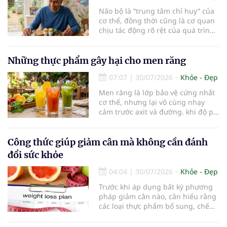
Não bộ là “trung tâm chỉ huy” của
cơ thể, đồng thời cũng là cơ quan
chịu tác động rõ rệt của quá trình
lão hóa. Một chế độ dinh dưỡng
khoa học, kết hợp lối sống lành
mạnh, có thể góp phần bảo vệ tế
Những thực phẩm gây hại cho men răng
bào thần kinh, duy trì trí nhớ và
07:07
|
30/07/2026
Khỏe - Đẹp
giúp NCT sống minh mẫn, tự chủ
lâu hơn.
Men răng là lớp bảo vệ cứng nhất
cơ thể, nhưng lại vô cùng nhạy
cảm trước axit và đường. khi độ pH
trong miệng giảm xuống dưới 5,5,
men răng sẽ bắt đầu mềm đi, mở
đường cho vi khuẩn tấn công và
Công thức giúp giảm cân mà không cần đánh
dẫn đến mòn men răng, sâu răng.
đổi sức khỏe
Dưới đây là những thực phẩm gây
hại cho men răng.
04:04
|
30/07/2026
Khỏe - Đẹp
Trước khi áp dụng bất kỳ phương
pháp giảm cân nào, cần hiểu rằng
các loại thực phẩm bổ sung, chế
độ ăn kiêng khắt khe hoặc sản
phẩm thay thế bữa ăn không phải