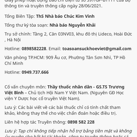
thông tin và truyền thông cấp ngày 28/06/2021.
Tổng Biên Tập:
ThS Nhà báo Chúc Kim Vinh
Tổng thư ký tòa soạn:
Nhà báo Nguyễn Khải
Trụ sở chính: Tầng 2, Căn 03NV03, khu đô thị Lideco, Hoài Đức
, Hà Nội
Hotline:
0898582228
. Email:
toasoansuckhoeviet@gmail.com
Văn phòng TP.HCM: 909 Âu cơ, Phường Tân Sơn Nhì, TP Hồ
Chí Minh
Hotline:
0949.737.666
Cố vấn chuyên môn:
Thầy thuốc nhân dân - GS.TS Trương
Việt Bình
– Chủ tịch Hội Nam Y Việt Nam. (Nguyên GĐ Học
viện Y Dược học cổ truyền Việt Nam).
Lưu ý: Các bài viết về các bài thuốc chỉ có tính chất tham
khảo, không thay thế cho việc chẩn đoán hoặc điều trị.
Liên hệ hợp tác Truyền thông:
0898 582 228
Lưu ý: Tạp chí không tiếp nhận hỗ trợ bằng tiền mặt và không
ủy quyền cho bất kỳ tài khoản, công ty truyền thông hoặc cá