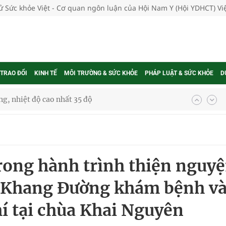
tử Sức khỏe Việt - Cơ quan ngôn luận của Hội Nam Y (Hội YDHCT) V
 TRAO ĐỔI
KINH TẾ
MÔI TRƯỜNG & SỨC KHỎE
PHÁP LUẬT & SỨC KHỎE
D
g, nhiệt độ cao nhất 35 độ
kỳ, khám sàng lọc cho người dân
ông cực hiệu quả
rong hành trình thiện nguyệ
 chuyên gia
 Khang Đường khám bệnh v
í tại chùa Khai Nguyên
nghiệm thực tế