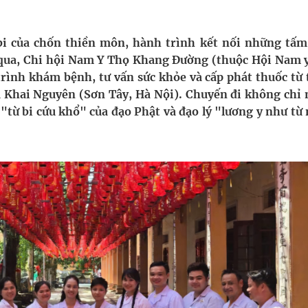
ngừa ung thư
bi của chốn thiền môn, hành trình kết nối những tấm
ừa qua, Chi hội Nam Y Thọ Khang Đường (thuộc Hội Nam y
ợng thuốc
rình khám bệnh, tư vấn sức khỏe và cấp phát thuốc từ 
ùa Khai Nguyên (Sơn Tây, Hà Nội). Chuyến đi không chỉ
n "từ bi cứu khổ" của đạo Phật và đạo lý "lương y như t