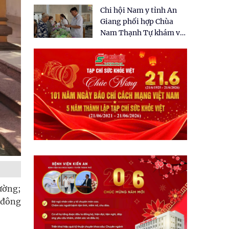
tặng quà cho 150 người
Chi hội Nam y tỉnh An
dân tại xã Tân Tập
Giang phối hợp Chùa
Nam Thạnh Tự khám và
cấp thuốc miễn phí cho
nhân dân
ường;
 đông