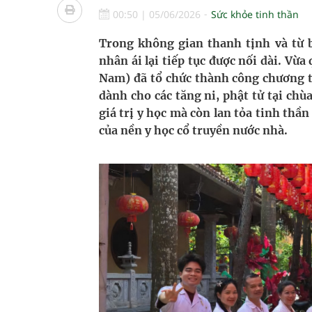
Chấn chỉnh hoạt động kinh doanh dược liệu
00:50
|
05/06/2026
Sức khỏe tinh thần
Súp lơ xanh mang đến hy vọng mới trong phòng 
Trong không gian thanh tịnh và từ 
nhân ái lại tiếp tục được nối dài. V
Triển khai đồng bộ các giải pháp quản lý chất lư
Nam) đã tổ chức thành công chương t
dành cho các tăng ni, phật tử tại ch
Cách âm nhạc trị liệu được “đo ni đóng giày”
giá trị y học mà còn lan tỏa tinh thầ
của nền y học cổ truyền nước nhà.