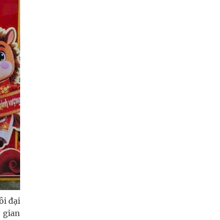
ôi đại
 gian