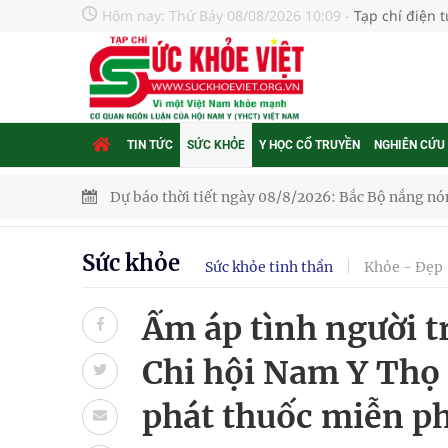
Hôm nay:
Thứ Bảy 08/08/2026 10:09
-
Tạp chí điện 
TIN TỨC
SỨC KHỎE
Y HỌC CỔ TRUYỀN
NGHIÊN CỨU
Dự báo thời tiết ngày 08/8/2026: Bắc Bộ nắng nón
Đắk Lắk: Đẩy nhanh tiến độ khám sức khỏe định 
Sức khỏe
Sức khỏe tinh thần
Khỏe - Đẹp
Tổng hợp những cách trị thâm body nách, bẹn, m
Ấm áp tình người t
Tỷ lệ tật khúc xạ ở trẻ gia tăng: Khuyến nghị của
Chi hội Nam Y Thọ
Nhiều lợi thế để nâng chất lượng y tế
phát thuốc miễn ph
Vương Thành Công: Khi việc học bắt đầu từ trải 