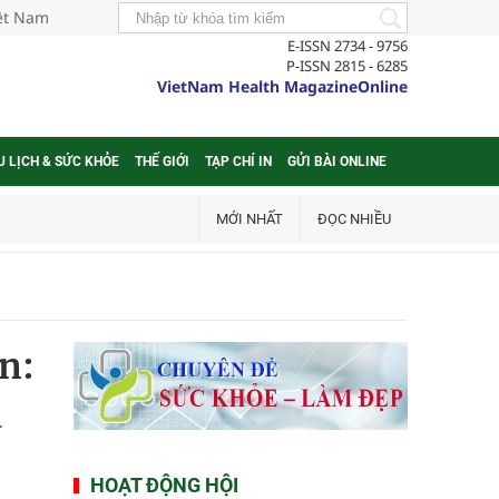
iệt Nam
E-ISSN 2734 - 9756
P-ISSN 2815 - 6285
VietNam Health MagazineOnline
U LỊCH & SỨC KHỎE
THẾ GIỚI
TẠP CHÍ IN
GỬI BÀI ONLINE
MỚI NHẤT
ĐỌC NHIỀU
n:
à
HOẠT ĐỘNG HỘI