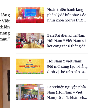
Hoàn thiện hành lang
 lòng
pháp lý để bứt phá: Góc
nhìn khoa học và thực
 Việt
tiễn tại Tọa đàm " Đề
thiện
xuất một số nội dung
 mang
Ban Đại diện phía Nam
cho Luật Y dược cổ
ừ mẫu"
Hội Nam Y Việt Nam sơ
truyền Việt Nam"
kết công tác 6 tháng đầu
năm 2026
Hội Nam Y Việt Nam:
Đổi mới sáng tạo, khẳng
định vị thế trên nền tảng
y học cổ truyền và khoa
học hiện đại
Ban Thiện nguyện phía
Nam (Hội Nam y Việt
Nam) tổ chức khám chữa
bệnh y học cổ truyền và