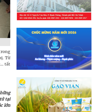
trong
ị. Từ
… tất
những
ử tại
c lớn