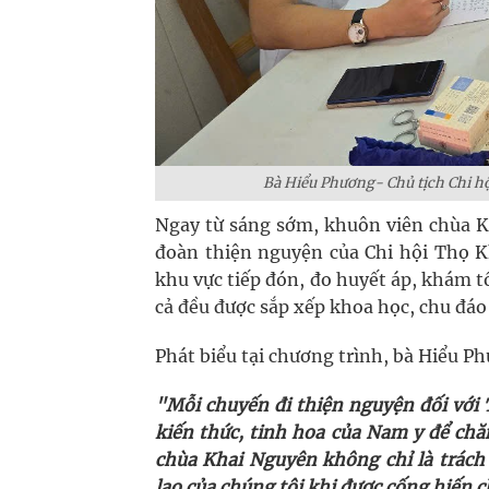
Bà Hiểu Phương- Chủ tịch Chi h
Ngay từ sáng sớm, khuôn viên chùa K
đoàn thiện nguyện của Chi hội Thọ K
khu vực tiếp đón, đo huyết áp, khám 
cả đều được sắp xếp khoa học, chu đáo 
Phát biểu tại chương trình, bà Hiểu Ph
"Mỗi chuyến đi thiện nguyện đối vớ
kiến thức, tinh hoa của Nam y để chă
chùa Khai Nguyên không chỉ là trách
lao của chúng tôi khi được cống hiến 