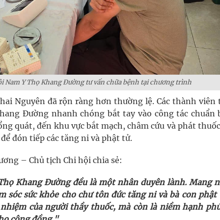
ội Nam Y Thọ Khang Đường tư vấn chữa bệnh tại chương trình
hai Nguyên đã rộn ràng hơn thường lệ. Các thành viên 
hang Đường nhanh chóng bắt tay vào công tác chuẩn b
tổng quát, đến khu vực bắt mạch, châm cứu và phát thuốc
để đón tiếp các tăng ni và phật tử.
ương – Chủ tịch Chi hội chia sẻ:
i Thọ Khang Đường đều là một nhân duyên lành. Mang 
m sóc sức khỏe cho chư tôn đức tăng ni và bà con phật t
 nhiệm của người thầy thuốc, mà còn là niềm hạnh phú
cho cộng đồng."