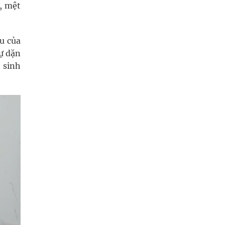
, mệt
u của
tự dặn
 sinh