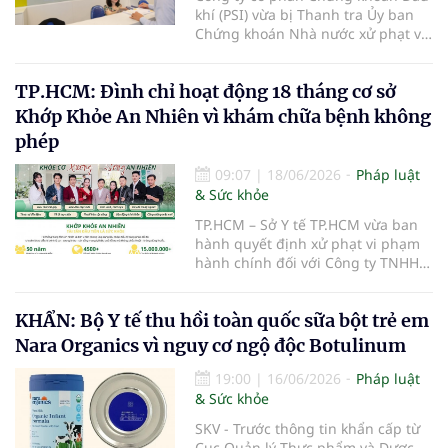
khí (PSI) vừa bị Thanh tra Ủy ban
Chứng khoán Nhà nước xử phạt vi
phạm hành chính trong lĩnh vực
chứng khoán và thị trường chứng
TP.HCM: Đình chỉ hoạt động 18 tháng cơ sở
khoán.
Khớp Khỏe An Nhiên vì khám chữa bệnh không
phép
09:07
|
18/06/2026
Pháp luật
& Sức khỏe
TP.HCM – Sở Y tế TP.HCM vừa ban
hành quyết định xử phạt vi phạm
hành chính đối với Công ty TNHH
Khớp Khỏe An Nhiên - An Dương
Vương do có hành vi cung cấp dịch
KHẨN: Bộ Y tế thu hồi toàn quốc sữa bột trẻ em
vụ khám bệnh, chữa bệnh khi chưa
được cấp giấy phép hoạt động
Nara Organics vì nguy cơ ngộ độc Botulinum
theo quy định của pháp luật.
19:00
|
16/06/2026
Pháp luật
& Sức khỏe
SKV - Trước thông tin khẩn cấp từ
Cục Quản lý Thực phẩm và Dược