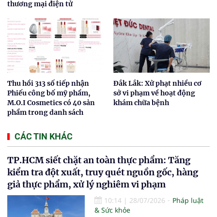
thương mại điện tử
Thu hồi 313 số tiếp nhận
Đắk Lắk: Xử phạt nhiều cơ
Phiếu công bố mỹ phẩm,
sở vi phạm về hoạt động
M.O.I Cosmetics có 40 sản
khám chữa bệnh
phẩm trong danh sách
CÁC TIN KHÁC
TP.HCM siết chặt an toàn thực phẩm: Tăng
kiểm tra đột xuất, truy quét nguồn gốc, hàng
giả thực phẩm, xử lý nghiêm vi phạm
10:14
|
28/07/2026
Pháp luật
& Sức khỏe