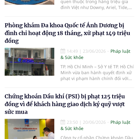
quen thuộc trong hàng triệu gia
đình Việt như Downy, Ariel, Tide,
Pantene, Pampers hay Gillette,
Công ty TNHH Procter & Gamble
Phòng khám Đa khoa Quốc tế Ánh Dương bị
Việt Nam (P&G Việt Nam) vừa bị Ủy
ban Cạnh tranh Quốc gia xử phạt
đình chỉ hoạt động 18 tháng, xử phạt 149 triệu
390 triệu đồng do có hành vi vi
đồng
phạm quy định về bảo vệ quyền lợi
người tiêu dùng.
14:49
|
23/06/2026
Pháp luật
& Sức khỏe
TP. Hồ Chí Minh – Sở Y tế TP. Hồ Chí
Minh vừa ban hành quyết định xử
phạt vi phạm hành chính đối với
Phòng khám Đa khoa Quốc tế Ánh
Dương thuộc Công ty Cổ phần
Chứng khoán Dầu khí (PSI) bị phạt 125 triệu
Bệnh viện Ánh Dương, với tổng số
tiền 149 triệu đồng do nhiều vi
đồng vì để khách hàng giao dịch ký quỹ vượt
phạm trong hoạt động khám, chữa
sức mua
bệnh.
23:50
|
20/06/2026
Pháp luật
& Sức khỏe
Công ty cổ phần Chứng khoán Dầu