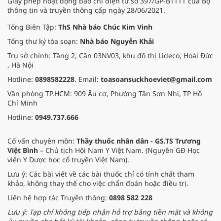
Giấy phép hoạt động báo chí điện tử số 397/GP-BTTTT của Bộ
thông tin và truyền thông cấp ngày 28/06/2021.
Tổng Biên Tập:
ThS Nhà báo Chúc Kim Vinh
Tổng thư ký tòa soạn:
Nhà báo Nguyễn Khải
Trụ sở chính: Tầng 2, Căn 03NV03, khu đô thị Lideco, Hoài Đức
, Hà Nội
Hotline:
0898582228
. Email:
toasoansuckhoeviet@gmail.com
Văn phòng TP.HCM: 909 Âu cơ, Phường Tân Sơn Nhì, TP Hồ
Chí Minh
Hotline:
0949.737.666
Cố vấn chuyên môn:
Thầy thuốc nhân dân - GS.TS Trương
Việt Bình
– Chủ tịch Hội Nam Y Việt Nam. (Nguyên GĐ Học
viện Y Dược học cổ truyền Việt Nam).
Lưu ý: Các bài viết về các bài thuốc chỉ có tính chất tham
khảo, không thay thế cho việc chẩn đoán hoặc điều trị.
Liên hệ hợp tác Truyền thông:
0898 582 228
Lưu ý: Tạp chí không tiếp nhận hỗ trợ bằng tiền mặt và không