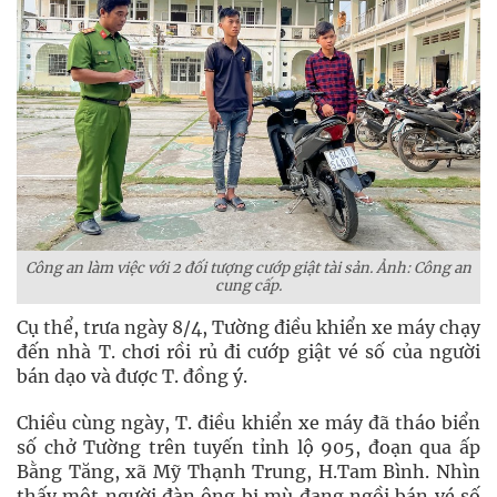
Công an làm việc với 2 đối tượng cướp giật tài sản. Ảnh: Công an
cung cấp.
Cụ thể, trưa ngày 8/4, Tường điều khiển xe máy chạy
đến nhà T. chơi rồi rủ đi cướp giật vé số của người
bán dạo và được T. đồng ý.
Chiều cùng ngày, T. điều khiển xe máy đã tháo biển
số chở Tường trên tuyến tỉnh lộ 905, đoạn qua ấp
Bằng Tăng, xã Mỹ Thạnh Trung, H.Tam Bình. Nhìn
thấy một người đàn ông bị mù đang ngồi bán vé số