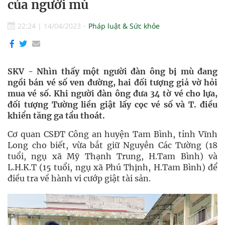
của người mù
22:24
|
14/04/2023
Pháp luật & Sức khỏe
SKV - Nhìn thấy một người đàn ông bị mù đang
ngồi bán vé số ven đường, hai đối tượng giả vờ hỏi
mua vé số. Khi người đàn ông đưa 34 tờ vé cho lựa,
đối tượng Tường liền giật lấy cọc vé số và T. điều
khiển tăng ga tẩu thoát.
Cơ quan CSĐT Công an huyện Tam Bình, tỉnh Vĩnh
Long cho biết, vừa bắt giữ Nguyễn Các Tường (18
tuổi, ngụ xã Mỹ Thạnh Trung, H.Tam Bình) và
L.H.K.T (15 tuổi, ngụ xã Phú Thịnh, H.Tam Bình) để
điều tra về hành vi cướp giật tài sản.