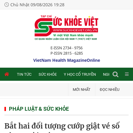
Chủ Nhật 09/08/2026 19:28
E-ISSN 2734 - 9756
P-ISSN 2815 - 6285
VietNam Health MagazineOnline
NLINE
TIN TỨC
SỨC KHỎE
Y HỌC CỔ TRUYỀN
NGHIÊN CỨU TRA
MỚI NHẤT
ĐỌC NHIỀU
PHÁP LUẬT & SỨC KHỎE
Bắt hai đối tượng cướp giật vé số