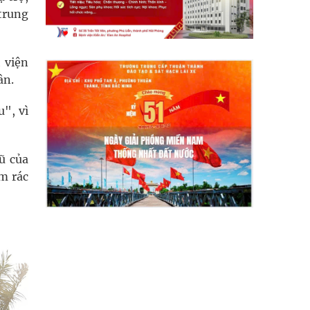
 trung
 viện
ân.
", vì
ũ của
m rác