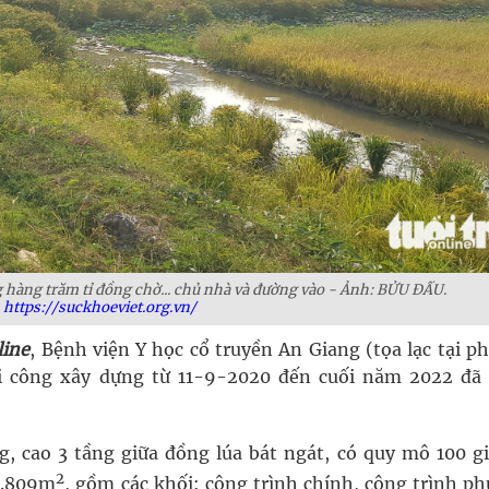
 hàng trăm tỉ đồng chờ... chủ nhà và đường vào - Ảnh: BỬU ĐẤU.
https://suckhoeviet.org.vn/
line
, Bệnh viện Y học cổ truyền An Giang (tọa lạc tại p
i công xây dựng từ 11-9-2020 đến cuối năm 2022 đã
, cao 3 tầng giữa đồng lúa bát ngát, có quy mô 100 g
2
33.809m
, gồm các khối: công trình chính, công trình ph