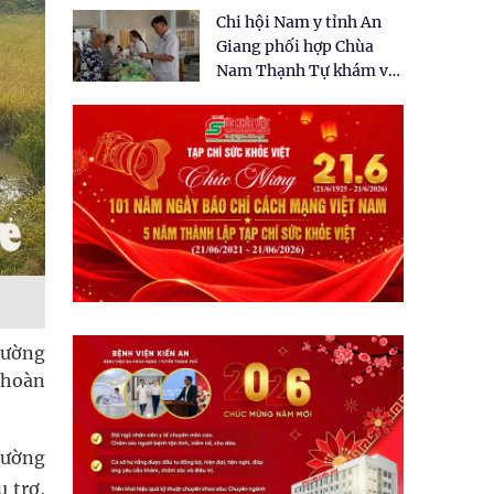
tặng quà cho 150 người
Chi hội Nam y tỉnh An
dân tại xã Tân Tập
Giang phối hợp Chùa
Nam Thạnh Tự khám và
cấp thuốc miễn phí cho
nhân dân
hường
 hoàn
iường
ụ trợ,