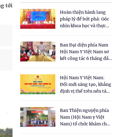
g tới
Hoàn thiện hành lang
pháp lý để bứt phá: Góc
nhìn khoa học và thực
tiễn tại Tọa đàm " Đề
xuất một số nội dung
Ban Đại diện phía Nam
cho Luật Y dược cổ
Hội Nam Y Việt Nam sơ
truyền Việt Nam"
kết công tác 6 tháng đầu
năm 2026
Hội Nam Y Việt Nam:
Đổi mới sáng tạo, khẳng
định vị thế trên nền tảng
y học cổ truyền và khoa
học hiện đại
Ban Thiện nguyện phía
Nam (Hội Nam y Việt
Nam) tổ chức khám chữa
bệnh y học cổ truyền và