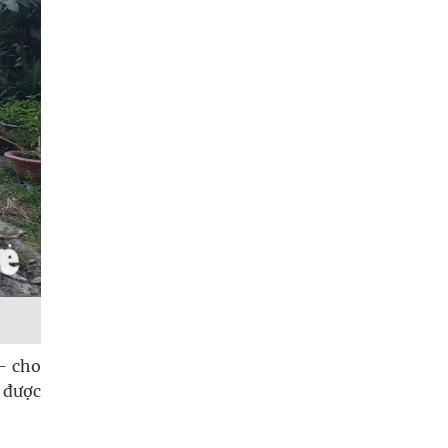
- cho
 được