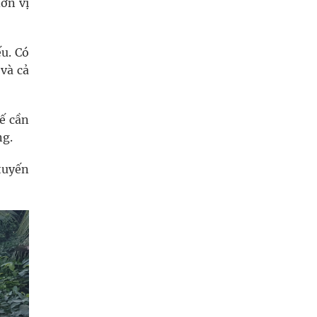
ơn vị
u. Có
 và cả
ế cần
ng.
tuyến