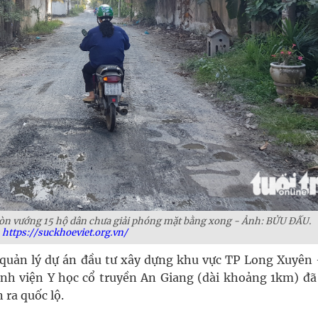
 còn vướng 15 hộ dân chưa giải phóng mặt bằng xong - Ảnh: BỬU ĐẤU.
https://suckhoeviet.org.vn/
uản lý dự án đầu tư xây dựng khu vực TP Long Xuyên 
ệnh viện Y học cổ truyền An Giang (dài khoảng 1km) đã
 ra quốc lộ.