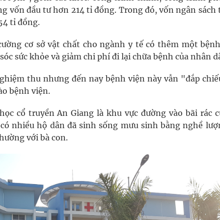
ổng vốn đầu tư hơn 214 tỉ đồng. Trong đó, vốn ngân sách
54 tỉ đồng.
cường cơ sở vật chất cho ngành y tế có thêm một bệnh
óc sức khỏe và giảm chi phí đi lại chữa bệnh của nhân d
ghiệm thu nhưng đến nay bệnh viện này vẫn "đắp chiếu
ào bệnh viện.
học cổ truyền An Giang là khu vực đường vào bãi rác c
có nhiều hộ dân đã sinh sống mưu sinh bằng nghề lượ
hường với bà con.