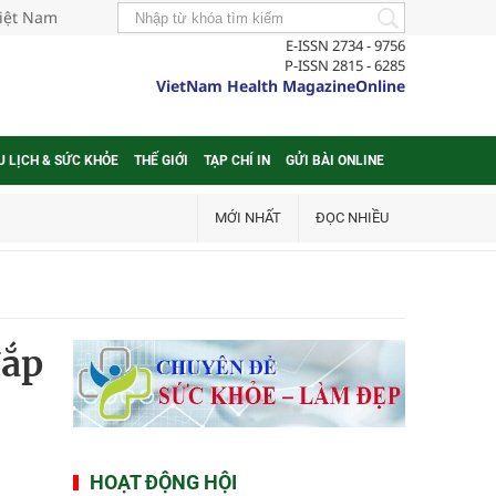
Việt Nam
E-ISSN 2734 - 9756
P-ISSN 2815 - 6285
VietNam Health MagazineOnline
U LỊCH & SỨC KHỎE
THẾ GIỚI
TẠP CHÍ IN
GỬI BÀI ONLINE
MỚI NHẤT
ĐỌC NHIỀU
đắp
HOẠT ĐỘNG HỘI