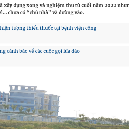
i sầu riêng 2026
đã xây dựng xong và nghiệm thu từ cuối năm 2022 nhưn
vì… chưa có “chủ nhà” và đường vào.
nh vực cấp cứu, điều trị đột quỵ
ề hiện tượng thiếu thuốc tại bệnh viện công
 lại khai thác vào ngày 19/8
pháp tăng cường chống hàng giả và gian lận thương
g cảnh báo về các cuộc gọi lừa đảo
oàn quốc
g trưởng mới của Việt Nam