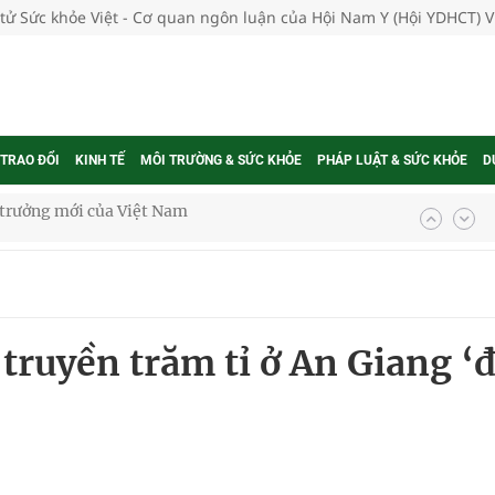
 tử Sức khỏe Việt - Cơ quan ngôn luận của Hội Nam Y (Hội YDHCT) 
 TRAO ĐỔI
KINH TẾ
MÔI TRƯỜNG & SỨC KHỎE
PHÁP LUẬT & SỨC KHỎE
D
phương hai cấp trong quản lý hoạt động nha khoa,
uồn lực cho môi trường và cộng đồng
 truyền trăm tỉ ở An Giang ‘
ệnh bảo hiểm y tế nếu không đăng ký khám theo yêu
ầm