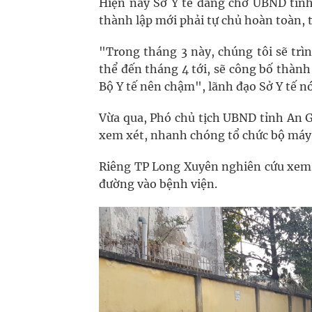
Hiện nay Sở Y tế đang chờ UBND tỉnh
thành lập mới phải tự chủ hoàn toàn, 
"Trong tháng 3 này, chúng tôi sẽ trì
thể đến tháng 4 tới, sẽ công bố thành 
Bộ Y tế nên chậm", lãnh đạo Sở Y tế nó
Vừa qua, Phó chủ tịch UBND tỉnh An G
xem xét, nhanh chóng tổ chức bộ máy 
Riêng TP Long Xuyên nghiên cứu xem x
đường vào bệnh viện.