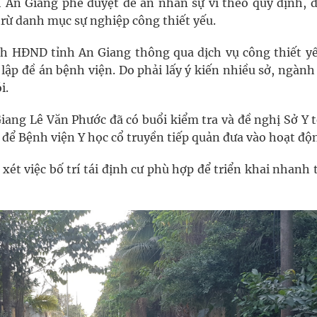
 An Giang phê duyệt đề án nhân sự vì theo quy định, đ
trừ danh mục sự nghiệp công thiết yếu.
nh HĐND tỉnh An Giang thông qua dịch vụ công thiết yế
lập đề án bệnh viện. Do phải lấy ý kiến nhiều sở, ngành
i.
iang Lê Văn Phước đã có buổi kiểm tra và đề nghị Sở Y t
để Bệnh viện Y học cổ truyền tiếp quản đưa vào hoạt độ
ét việc bố trí tái định cư phù hợp để triển khai nhanh 