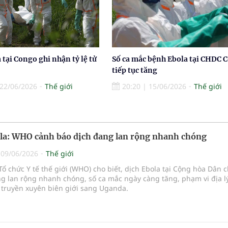
 tại Congo ghi nhận tỷ lệ tử
Số ca mắc bệnh Ebola tại CHDC 
tiếp tục tăng
22/06/2026
Thế giới
20:20
|
15/06/2026
Thế giới
la: WHO cảnh báo dịch đang lan rộng nhanh chóng
|
09/06/2026
Thế giới
Tổ chức Y tế thế giới (WHO) cho biết, dịch Ebola tại Cộng hòa Dân 
g lan rộng nhanh chóng, số ca mắc ngày càng tăng, phạm vi địa l
 truyền xuyên biên giới sang Uganda.