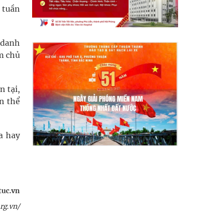
 tuần
 danh
ếm chủ
n tại,
ến thể
a hay
tuc.vn
rg.vn/