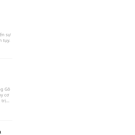
đến sự
 tụy.
ng Gô
uy cơ
trị
h