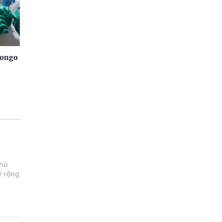
Congo
chủ
ý rộng