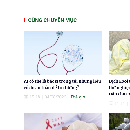
CÙNG CHUYÊN MỤC
AI có thể là bác sĩ trong túi nhưng liệu
Dịch Ebol
có đủ an toàn để tin tưởng?
thử nghiệ
Dân chủ 
15:18
|
04/08/2026
Thế giới
11:11
|