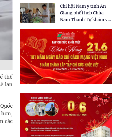
tặng quà cho 150 người
Chi hội Nam y tỉnh An
dân tại xã Tân Tập
Giang phối hợp Chùa
Nam Thạnh Tự khám và
cấp thuốc miễn phí cho
nhân dân
tế thế
ẽ lan
 Quốc
 hơn,
n các