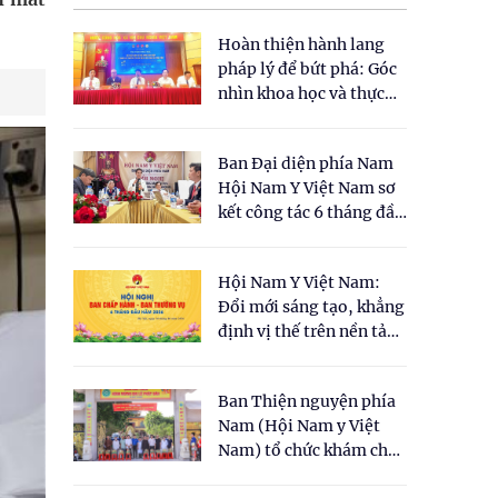
Hoàn thiện hành lang
pháp lý để bứt phá: Góc
nhìn khoa học và thực
tiễn tại Tọa đàm " Đề
xuất một số nội dung
Ban Đại diện phía Nam
cho Luật Y dược cổ
Hội Nam Y Việt Nam sơ
truyền Việt Nam"
kết công tác 6 tháng đầu
năm 2026
Hội Nam Y Việt Nam:
Đổi mới sáng tạo, khẳng
định vị thế trên nền tảng
y học cổ truyền và khoa
học hiện đại
Ban Thiện nguyện phía
Nam (Hội Nam y Việt
Nam) tổ chức khám chữa
bệnh y học cổ truyền và