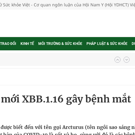
tử Sức khỏe Việt - Cơ quan ngôn luận của Hội Nam Y (Hội YDHCT) V
 TRAO ĐỔI
KINH TẾ
MÔI TRƯỜNG & SỨC KHỎE
PHÁP LUẬT & SỨC KHỎE
D
ợng thuốc
g, nhiệt độ cao nhất 35 độ
 mới XBB.1.16 gây bệnh mắt
kỳ, khám sàng lọc cho người dân
ông cực hiệu quả
 chuyên gia
được biết đến với tên gọi Arcturus (tên ngôi sao sáng n
cơ bản của COVID-19 là sốt và ho, cùng với đó là các bệ