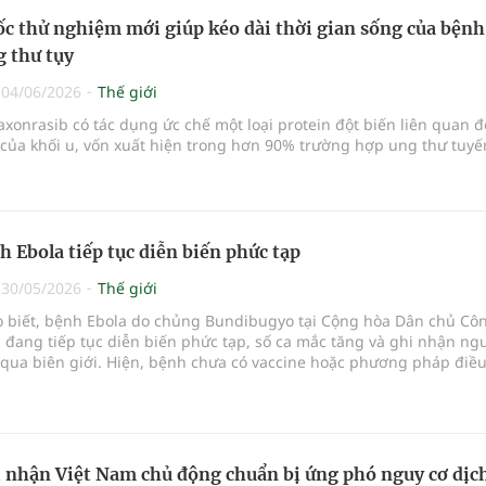
c thử nghiệm mới giúp kéo dài thời gian sống của bệnh
 thư tụy
|
04/06/2026
Thế giới
xonrasib có tác dụng ức chế một loại protein đột biến liên quan 
 của khối u, vốn xuất hiện trong hơn 90% trường hợp ung thư tuyến
h Ebola tiếp tục diễn biến phức tạp
|
30/05/2026
Thế giới
ho biết, bệnh Ebola do chủng Bundibugyo tại Cộng hòa Dân chủ Cô
đang tiếp tục diễn biến phức tạp, số ca mắc tăng và ghi nhận ng
 qua biên giới. Hiện, bệnh chưa có vaccine hoặc phương pháp điều 
phê duyệt.
nhận Việt Nam chủ động chuẩn bị ứng phó nguy cơ dịc