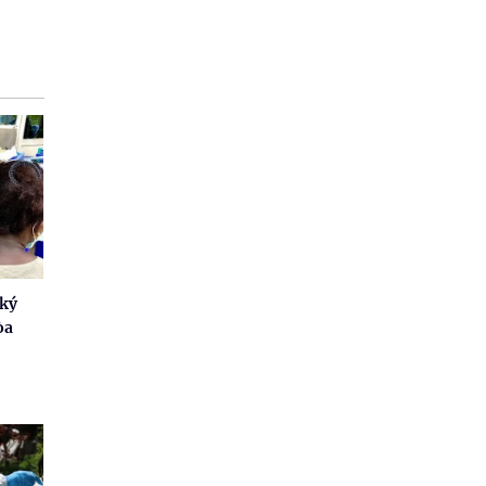
 ký
òa