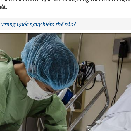
ắt.
nghiệm thực tế
ở Trung Quốc nguy hiểm thế nào?
hìn phụ nữ mỗi năm