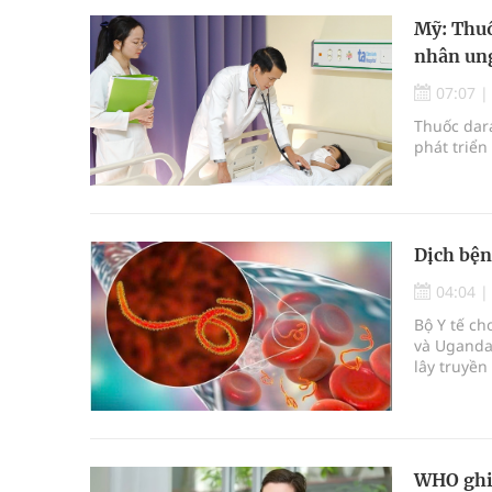
Mỹ: Thuố
nhân ung
07:07
Thuốc dara
phát triển
Dịch bện
04:04
Bộ Y tế c
và Uganda 
lây truyền
nào được 
WHO ghi 