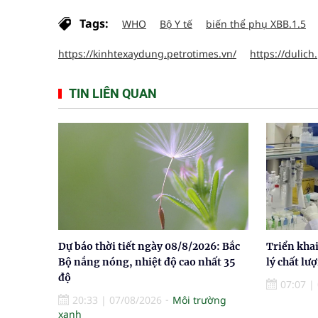
Tags:
WHO
Bộ Y tế
biến thể phụ XBB.1.5
https://kinhtexaydung.petrotimes.vn/
https://dulich
TIN LIÊN QUAN
Dự báo thời tiết ngày 08/8/2026: Bắc
Triển khai
Bộ nắng nóng, nhiệt độ cao nhất 35
lý chất lư
độ
07:07
|
20:33
|
07/08/2026
Môi trường
xanh