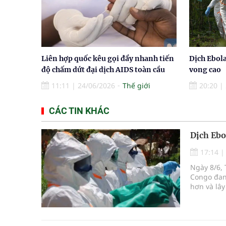
Liên hợp quốc kêu gọi đẩy nhanh tiến
Dịch Ebola
độ chấm dứt đại dịch AIDS toàn cầu
vong cao
11:11
|
24/06/2026
Thế giới
20:20
|
CÁC TIN KHÁC
Dịch Ebo
17:14
Ngày 8/6, 
Congo đan
hơn và lây