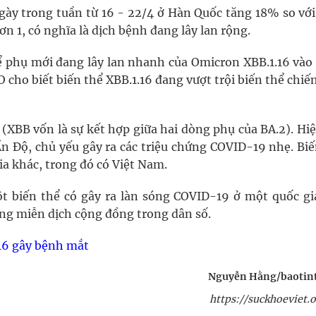
ày trong tuần từ 16 - 22/4 ở Hàn Quốc tăng 18% so với
hơn 1, có nghĩa là dịch bệnh đang lây lan rộng.
 phụ mới đang lây lan nhanh của Omicron XBB.1.16 vào
cho biết biến thể XBB.1.16 đang vượt trội biến thể chi
 (XBB vốn là sự kết hợp giữa hai dòng phụ của BA.2). Hiệ
Ấn Độ, chủ yếu gây ra các triệu chứng COVID-19 nhẹ. Bi
ia khác, trong đó có Việt Nam.
ột biến thể có gây ra làn sóng COVID-19 ở một quốc gi
ng miễn dịch cộng đồng trong dân số.
16 gây bệnh mắt
Nguyễn Hằng/baotin
https://suckhoeviet.o