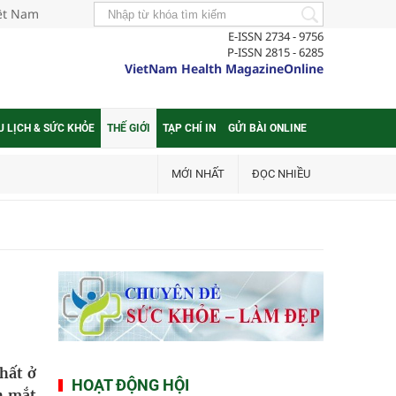
iệt Nam
E-ISSN 2734 - 9756
P-ISSN 2815 - 6285
VietNam Health MagazineOnline
U LỊCH & SỨC KHỎE
THẾ GIỚI
TẠP CHÍ IN
GỬI BÀI ONLINE
MỚI NHẤT
ĐỌC NHIỀU
hất ở
HOẠT ĐỘNG HỘI
nh mắt