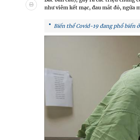
Nhiều lợi thế để nâng chất lượng y tế
như viêm kết mạc, đau mắt đỏ, ngứa m
Vương Thành Công: Khi việc học bắt đầu từ trải 
Biến thể Covid-19 đang phổ biến 
Tầm soát sớm ung thư vú giúp cứu sống hàng ng