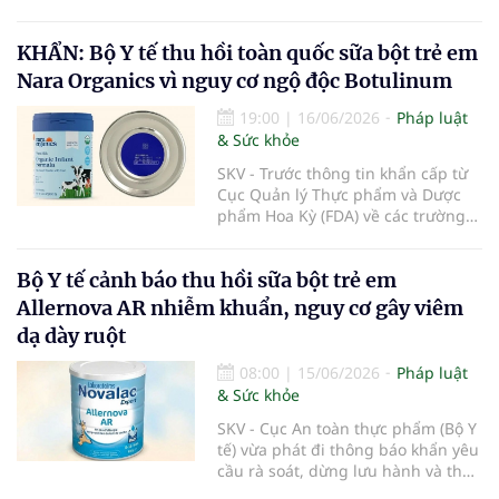
Khớp Khỏe An Nhiên - An Dương
Vương do có hành vi cung cấp dịch
KHẨN: Bộ Y tế thu hồi toàn quốc sữa bột trẻ em
vụ khám bệnh, chữa bệnh khi chưa
được cấp giấy phép hoạt động
Nara Organics vì nguy cơ ngộ độc Botulinum
theo quy định của pháp luật.
19:00
|
16/06/2026
Pháp luật
& Sức khỏe
SKV - Trước thông tin khẩn cấp từ
Cục Quản lý Thực phẩm và Dược
phẩm Hoa Kỳ (FDA) về các trường
hợp nhiễm độc Botulinum liên
quan đến sữa bột trẻ em, Cục An
Bộ Y tế cảnh báo thu hồi sữa bột trẻ em
toàn thực phẩm (Bộ Y tế) đã liên
tiếp ban hành các công văn hỏa
Allernova AR nhiễm khuẩn, nguy cơ gây viêm
tốc yêu cầu rà soát, thu hồi triệt để
dạ dày ruột
và ngăn chặn các dòng sản phẩm
thuộc thương hiệu Nara Organics
08:00
|
15/06/2026
Pháp luật
tại thị trường Việt Nam nhằm bảo
& Sức khỏe
vệ tuyệt đối sức khỏe người tiêu
dùng.
SKV - Cục An toàn thực phẩm (Bộ Y
tế) vừa phát đi thông báo khẩn yêu
cầu rà soát, dừng lưu hành và thu
hồi ngay lập tức lô sản phẩm sữa