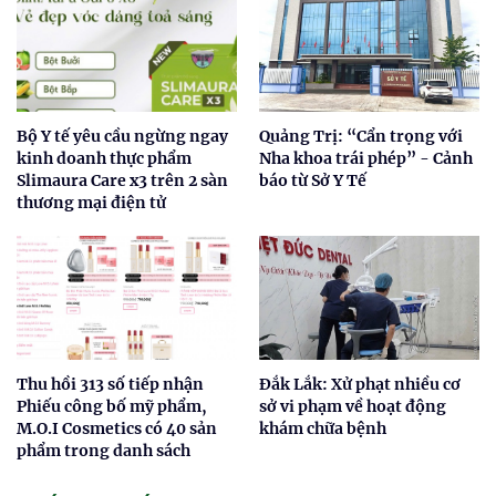
Bộ Y tế yêu cầu ngừng ngay
Quảng Trị: “Cẩn trọng với
kinh doanh thực phẩm
Nha khoa trái phép” - Cảnh
Slimaura Care x3 trên 2 sàn
báo từ Sở Y Tế
thương mại điện tử
Thu hồi 313 số tiếp nhận
Đắk Lắk: Xử phạt nhiều cơ
Phiếu công bố mỹ phẩm,
sở vi phạm về hoạt động
M.O.I Cosmetics có 40 sản
khám chữa bệnh
phẩm trong danh sách