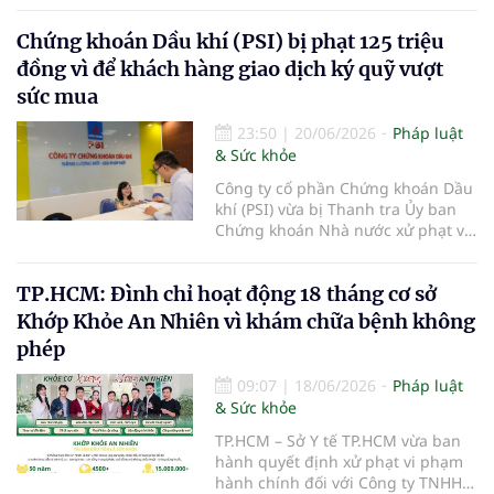
Dương thuộc Công ty Cổ phần
Chứng khoán Dầu khí (PSI) bị phạt 125 triệu
Bệnh viện Ánh Dương, với tổng số
tiền 149 triệu đồng do nhiều vi
đồng vì để khách hàng giao dịch ký quỹ vượt
phạm trong hoạt động khám, chữa
sức mua
bệnh.
23:50
|
20/06/2026
Pháp luật
& Sức khỏe
Công ty cổ phần Chứng khoán Dầu
khí (PSI) vừa bị Thanh tra Ủy ban
Chứng khoán Nhà nước xử phạt vi
phạm hành chính trong lĩnh vực
chứng khoán và thị trường chứng
TP.HCM: Đình chỉ hoạt động 18 tháng cơ sở
khoán.
Khớp Khỏe An Nhiên vì khám chữa bệnh không
phép
09:07
|
18/06/2026
Pháp luật
& Sức khỏe
TP.HCM – Sở Y tế TP.HCM vừa ban
hành quyết định xử phạt vi phạm
hành chính đối với Công ty TNHH