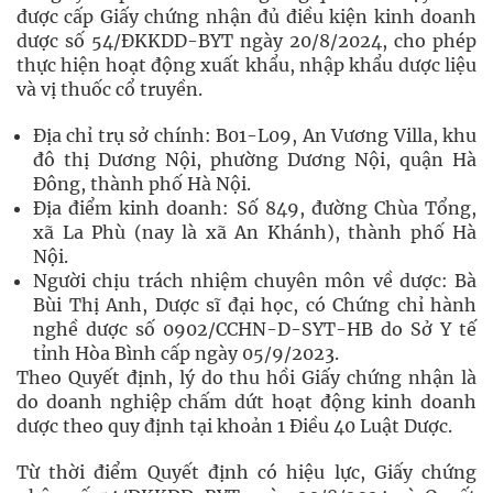
được cấp Giấy chứng nhận đủ điều kiện kinh doanh
dược số 54/ĐKKDD-BYT ngày 20/8/2024, cho phép
thực hiện hoạt động xuất khẩu, nhập khẩu dược liệu
và vị thuốc cổ truyền.
Địa chỉ trụ sở chính: B01-L09, An Vương Villa, khu
đô thị Dương Nội, phường Dương Nội, quận Hà
Đông, thành phố Hà Nội.
Địa điểm kinh doanh: Số 849, đường Chùa Tổng,
xã La Phù (nay là xã An Khánh), thành phố Hà
Nội.
Người chịu trách nhiệm chuyên môn về dược: Bà
Bùi Thị Anh, Dược sĩ đại học, có Chứng chỉ hành
nghề dược số 0902/CCHN-D-SYT-HB do Sở Y tế
tỉnh Hòa Bình cấp ngày 05/9/2023.
Theo Quyết định, lý do thu hồi Giấy chứng nhận là
do doanh nghiệp chấm dứt hoạt động kinh doanh
dược theo quy định tại khoản 1 Điều 40 Luật Dược.
Từ thời điểm Quyết định có hiệu lực, Giấy chứng