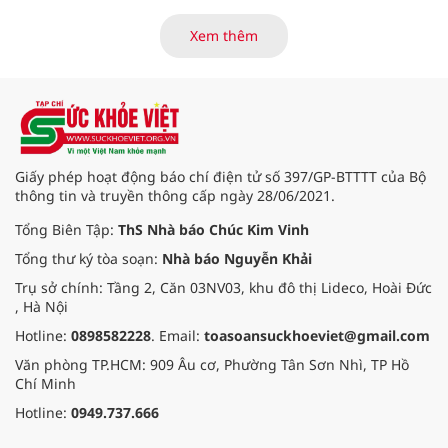
bột trẻ em Allernova AR do Pháp
sản xuất sau khi ghi nhận nhiều
Xem thêm
trường hợp trẻ gặp tác dụng phụ
nghiêm trọng về tiêu hóa.
Giấy phép hoạt động báo chí điện tử số 397/GP-BTTTT của Bộ
thông tin và truyền thông cấp ngày 28/06/2021.
Tổng Biên Tập:
ThS Nhà báo Chúc Kim Vinh
Tổng thư ký tòa soạn:
Nhà báo Nguyễn Khải
Trụ sở chính: Tầng 2, Căn 03NV03, khu đô thị Lideco, Hoài Đức
, Hà Nội
Hotline:
0898582228
. Email:
toasoansuckhoeviet@gmail.com
Văn phòng TP.HCM: 909 Âu cơ, Phường Tân Sơn Nhì, TP Hồ
Chí Minh
Hotline:
0949.737.666