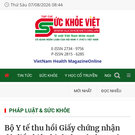
Thứ Sáu 07/08/2026 08:44
E-ISSN 2734 - 9756
P-ISSN 2815 - 6285
VietNam Health MagazineOnline
NLINE
TIN TỨC
SỨC KHỎE
Y HỌC CỔ TRUYỀN
NGHIÊN CỨU TRA
MỚI NHẤT
ĐỌC NHIỀU
PHÁP LUẬT & SỨC KHỎE
Bộ Y tế thu hồi Giấy chứng nhận