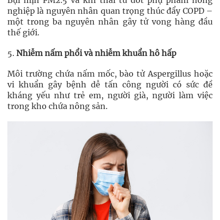
Bụi mịn PM2.5 và khí thải từ đốt phụ phẩm nông
nghiệp là nguyên nhân quan trọng thúc đẩy COPD –
một trong ba nguyên nhân gây tử vong hàng đầu
thế giới.
5.
Nhiễm nấm phổi và nhiễm khuẩn hô hấp
Môi trường chứa nấm mốc, bào tử Aspergillus hoặc
vi khuẩn gây bệnh dễ tấn công người có sức đề
kháng yếu như trẻ em, người già, người làm việc
trong kho chứa nông sản.