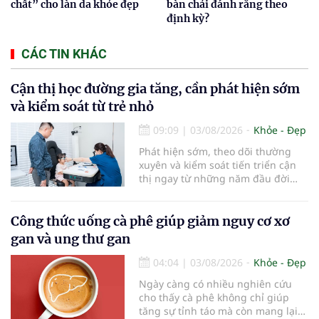
chất” cho làn da khỏe đẹp
bàn chải đánh răng theo
định kỳ?
CÁC TIN KHÁC
Cận thị học đường gia tăng, cần phát hiện sớm
và kiểm soát từ trẻ nhỏ
09:09
|
03/08/2026
Khỏe - Đẹp
Phát hiện sớm, theo dõi thường
xuyên và kiểm soát tiến triển cận
thị ngay từ những năm đầu đời
được các chuyên gia đánh giá là
chìa khóa bảo vệ thị lực lâu dài cho
trẻ. Đây cũng là định hướng của
Công thức uống cà phê giúp giảm nguy cơ xơ
Trung tâm Nhãn nhi và Kiểm soát
gan và ung thư gan
cận thị vừa được Bệnh viện Đông
Đô đưa vào hoạt động ngày 1/8.
04:04
|
03/08/2026
Khỏe - Đẹp
Ngày càng có nhiều nghiên cứu
cho thấy cà phê không chỉ giúp
tăng sự tỉnh táo mà còn mang lại