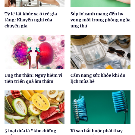
Tỷ lệ tật khúc xạ ở trẻ gia
Súp lơ xanh mang đến hy
tăng: Khuyến nghị của
vọng mới trong phòng ngừa
chuyên gia
ung thư
Ung thư thận: Nguy hiểm vì
Cẩm nang sức khỏe khi du
tiến triển quá âm thầm
lịch mùa hè
5 loại dưa là “kho dưỡng
Vì sao bắt buộc phải thay