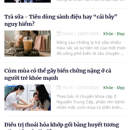
đào tạo y khoa liên tục với chủ đề
“Rám má – Từ nền tảng, xu hướng
đến cá thể hóa điều trị”, quy tụ
Trà sữa - Tiêu dùng sành điệu hay “cái bẫy”
gần 200 bác sĩ và chuyên gia da
nguy hiểm?
liễu trên cả nước. Trong khuôn khổ
sự kiện, Obagi Medical tái ra mắt
04:04
|
28/07/2026
Khỏe - Đẹp
hệ thống Nu-Derm® FX cải tiến.
Đằng sau những ly trà sữa nhiều
Với công thức ưu việt, dòng sản
màu sắc và sự tiện lợi của một món
phẩm này hứa hẹn mang lại giải
đồ uống phổ biến là câu chuyện về
pháp chăm sóc toàn diện và phối
lượng đường, năng lượng và
hợp cải thiện an toàn cho tình
những tác động chuyển hóa mà cơ
trạng rám má, đáp ứng xu hướng
thể phải tiếp nhận…
Cúm mùa có thể gây biến chứng nặng ở cả
cá thể hóa trong chăm sóc da hiện
nay cho các bác sĩ và người tiêu
người trẻ khỏe mạnh
dùng.
16:16
|
27/07/2026
Khỏe - Đẹp
Theo bác sĩ chuyên khoa cấp II
Nguyễn Trung Cấp, phần lớn bệnh
nhân mắc cúm mùa có diễn biến
nhẹ với các triệu chứng thường
gặp như sốt, ho, đau mỏi người, sổ
mũi và có thể hồi phục sau khoảng
Điều trị thoái hóa khớp gối bằng huyết tương
5-7 ngày. Tuy nhiên, vẫn có một tỷ