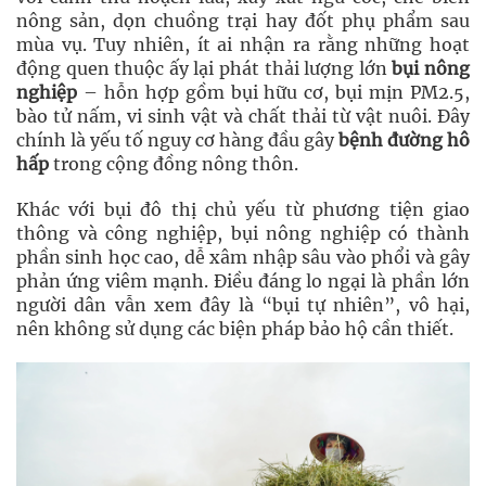
nông sản, dọn chuồng trại hay đốt phụ phẩm sau
mùa vụ. Tuy nhiên, ít ai nhận ra rằng những hoạt
động quen thuộc ấy lại phát thải lượng lớn
bụi nông
nghiệp
– hỗn hợp gồm bụi hữu cơ, bụi mịn PM2.5,
bào tử nấm, vi sinh vật và chất thải từ vật nuôi. Đây
chính là yếu tố nguy cơ hàng đầu gây
bệnh đường hô
hấp
trong cộng đồng nông thôn.
Khác với bụi đô thị chủ yếu từ phương tiện giao
thông và công nghiệp, bụi nông nghiệp có thành
phần sinh học cao, dễ xâm nhập sâu vào phổi và gây
phản ứng viêm mạnh. Điều đáng lo ngại là phần lớn
người dân vẫn xem đây là “bụi tự nhiên”, vô hại,
nên không sử dụng các biện pháp bảo hộ cần thiết.