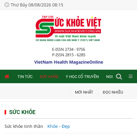
Thứ Bảy 08/08/2026 08:15
E-ISSN 2734 - 9756
P-ISSN 2815 - 6285
VietNam Health MagazineOnline
NLINE
TIN TỨC
SỨC KHỎE
Y HỌC CỔ TRUYỀN
NGHIÊN CỨU TRA
MỚI NHẤT
ĐỌC NHIỀU
SỨC KHỎE
Sức khỏe tinh thần
Khỏe - Đẹp