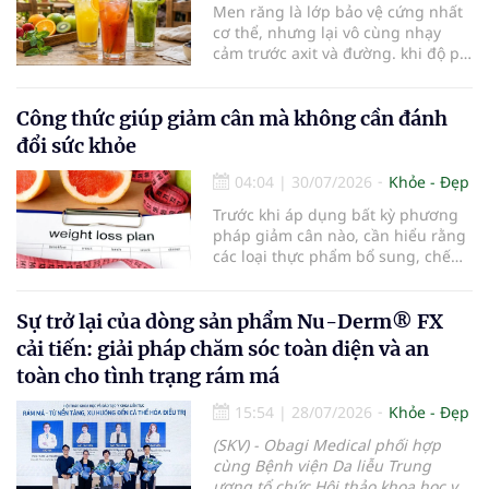
lâu hơn.
Men răng là lớp bảo vệ cứng nhất
cơ thể, nhưng lại vô cùng nhạy
cảm trước axit và đường. khi độ pH
trong miệng giảm xuống dưới 5,5,
men răng sẽ bắt đầu mềm đi, mở
đường cho vi khuẩn tấn công và
Công thức giúp giảm cân mà không cần đánh
dẫn đến mòn men răng, sâu răng.
đổi sức khỏe
Dưới đây là những thực phẩm gây
hại cho men răng.
04:04
|
30/07/2026
Khỏe - Đẹp
Trước khi áp dụng bất kỳ phương
pháp giảm cân nào, cần hiểu rằng
các loại thực phẩm bổ sung, chế
độ ăn kiêng khắt khe hoặc sản
phẩm thay thế bữa ăn không phải
lúc nào cũng an toàn hay mang lại
Sự trở lại của dòng sản phẩm Nu-Derm® FX
hiệu quả như mong đợi…
cải tiến: giải pháp chăm sóc toàn diện và an
toàn cho tình trạng rám má
15:54
|
28/07/2026
Khỏe - Đẹp
(SKV) - Obagi Medical phối hợp
cùng Bệnh viện Da liễu Trung
ương tổ chức Hội thảo khoa học và