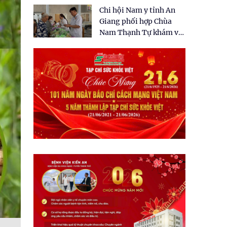
tặng quà cho 150 người
Chi hội Nam y tỉnh An
dân tại xã Tân Tập
Giang phối hợp Chùa
Nam Thạnh Tự khám và
cấp thuốc miễn phí cho
nhân dân