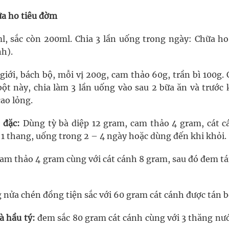
ữa ho tiêu đờm
, sắc còn 200ml. Chia 3 lần uống trong ngày: Chữa ho,
h).
iới, bách bộ, mỗi vị 200g, cam thảo 60g, trần bì 100g. 
ột này, chia làm 3 lần uống vào sau 2 bữa ăn và trước k
cao lỏng.
 đặc:
Dùng tỳ bà diệp 12 gram, cam thảo 4 gram, cát c
 1 thang, uống trong 2 – 4 ngày hoặc dùng đến khi khỏi.
am thảo 4 gram cùng với cát cánh 8 gram, sau đó đem tá
g nửa chén đồng tiện sắc với 60 gram cát cánh được tán b
à hầu tý:
đem sắc 80 gram cát cánh cùng với 3 thăng nướ