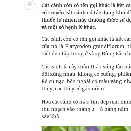
Ung thư thận: Nguy hiểm vì tiến triển quá âm th
Cát cánh còn có tên gọi khác là kết 
cổ truyền cát cánh có tác dụng khứ đ
Nhiều chuỗi hoạt động lớn được diễn ra tại Lễ hộ
thuốc tự nhiên này thường được sử dụ
và một số bệnh lý khác.
Tiếp tục rà soát, triển khai các nhiệm vụ trong lĩ
Cát cánh còn có tên gọi khác là kết c
Lâm Đồng: Quyết tâm đưa sân bay Liên Khương trở
của nó là Platycodon grandiflorum,
biết đến tập trung ở vùng Đông Bắc ch
Tác Dụng Chống Kết Tập Tiểu Cầu Và Chống Đông
Cát canh là cây thân thảo sống lâu n
Quan Bằng Chứng Dược Lý Và Cơ Chế Phân Tử
đối xứng nhau, không có cuống, phiến l
Xây dựng bản đồ mạng lưới cấp cứu ngoại viện t
Rễ củ nạc, bên ngoài có màu vàng nh
thùy, các thùy có gân nổi rõ.
Hoa cát cánh có màu tím đẹp mắt hình
thu hoạch vào tháng 2 - 8 hàng năm. 
sấy khô.