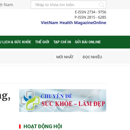
iệt Nam
E-ISSN 2734 - 9756
P-ISSN 2815 - 6285
VietNam Health MagazineOnline
U LỊCH & SỨC KHỎE
THẾ GIỚI
TẠP CHÍ IN
GỬI BÀI ONLINE
MỚI NHẤT
ĐỌC NHIỀU
ng,
HOẠT ĐỘNG HỘI