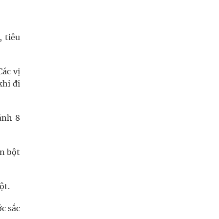
 tiêu
Các vị
hi đi
ánh 8
n bột
ột.
c sắc