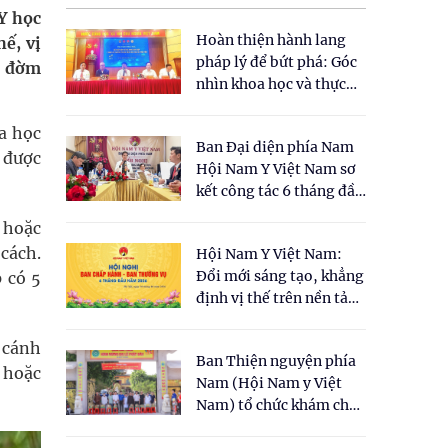
Y học
Hoàn thiện hành lang
ế, vị
pháp lý để bứt phá: Góc
u đờm
nhìn khoa học và thực
tiễn tại Tọa đàm " Đề
xuất một số nội dung
oa học
Ban Đại diện phía Nam
cho Luật Y dược cổ
 được
Hội Nam Y Việt Nam sơ
truyền Việt Nam"
kết công tác 6 tháng đầu
năm 2026
 hoặc
 cách.
Hội Nam Y Việt Nam:
Đổi mới sáng tạo, khẳng
 có 5
định vị thế trên nền tảng
y học cổ truyền và khoa
học hiện đại
 cánh
Ban Thiện nguyện phía
 hoặc
Nam (Hội Nam y Việt
Nam) tổ chức khám chữa
bệnh y học cổ truyền và