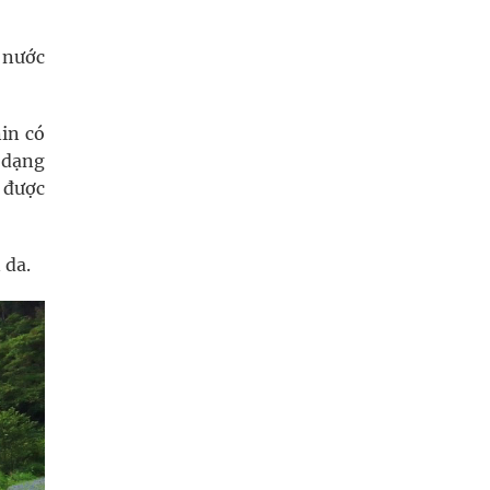
 nước
in có
 dạng
 được
 da.