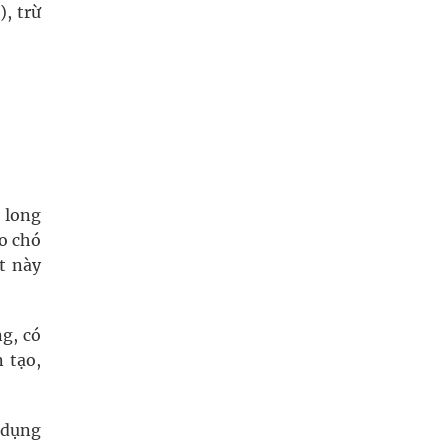
), trừ
 long
o chó
t này
g, có
 tạo,
c dụng