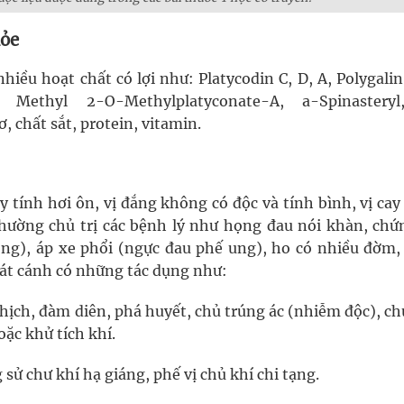
hỏe
iều hoạt chất có lợi như: Platycodin C, D, A, Polygalin
e, Methyl 2-O-Methylplatyconate-A, a-Spinastery
ơ, chất sắt, protein, vitamin.
y tính hơi ôn, vị đắng không có độc và tính bình, vị ca
thường chủ trị các bệnh lý như họng đau nói khàn, chứn
hông), áp xe phổi (ngực đau phế ung), ho có nhiều đờm,
cát cánh có những tác dụng như:
ghịch, đàm diên, phá huyết, chủ trúng ác (nhiễm độc), c
oặc khử tích khí.
ử chư khí hạ giáng, phế vị chủ khí chi tạng.