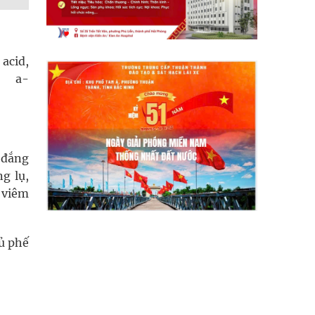
 acid,
l, a-
y đắng
g lụ,
 viêm
hủ phế