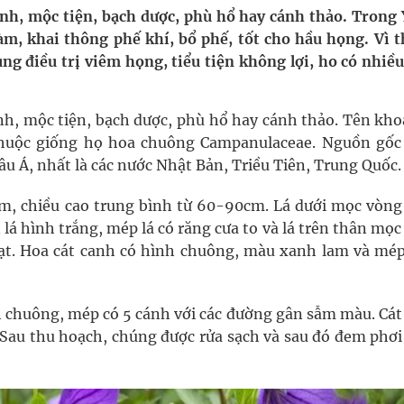
ầm
canh, mộc tiện, bạch dược, phù hổ hay cánh thảo. Trong 
àm, khai thông phế khí, bổ phế, tốt cho hầu họng. Vì th
i sầu riêng 2026
ng điều trị viêm họng, tiểu tiện không lợi, ho có nhiề
nh vực cấp cứu, điều trị đột quỵ
anh, mộc tiện, bạch dược, phù hổ hay cánh thảo. Tên kh
 lại khai thác vào ngày 19/8
 thuộc giống họ hoa chuông Campanulaceae. Nguồn gốc
âu Á, nhất là các nước Nhật Bản, Triều Tiên, Trung Quốc.
 Máu Của Các Loài Nhân Sâm (Panax Spp.): Tổng
ăm, chiều cao trung bình từ 60-90cm. Lá dưới mọc vòng
á hình trắng, mép lá có răng cưa to và lá trên thân mọc
oàn quốc
ạt. Hoa cát canh có hình chuông, màu xanh lam và mép
 chuông, mép có 5 cánh với các đường gân sẫm màu. Cát
Sau thu hoạch, chúng được rửa sạch và sau đó đem phơi