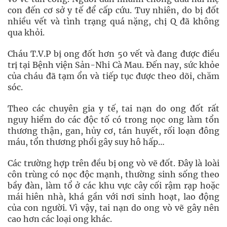
con đến cơ sở y tế để cấp cứu. Tuy nhiên, do bị đốt
nhiều vết và tình trạng quá nặng, chị Q đã không
qua khỏi.
Cháu T.V.P bị ong đốt hơn 50 vết và đang được điều
trị tại Bệnh viện Sản-Nhi Cà Mau. Đến nay, sức khỏe
của cháu đã tạm ổn và tiếp tục được theo dõi, chăm
sóc.
Theo các chuyên gia y tế, tai nạn do ong đốt rất
nguy hiểm do các độc tố có trong nọc ong làm tổn
thương thận, gan, hủy cơ, tán huyết, rối loạn đông
máu, tổn thương phổi gây suy hô hấp…
Các trường hợp trên đều bị ong vò vẽ đốt. Đây là loài
côn trùng có nọc độc mạnh, thường sinh sống theo
bầy đàn, làm tổ ở các khu vực cây cối rậm rạp hoặc
mái hiên nhà, khá gần với nơi sinh hoạt, lao động
của con người. Vì vậy, tai nạn do ong vò vẽ gây nên
cao hơn các loại ong khác.