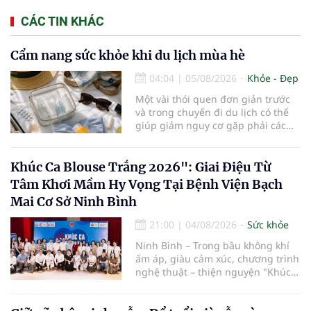
CÁC TIN KHÁC
Cẩm nang sức khỏe khi du lịch mùa hè
04:04
|
05/08/2026
Khỏe - Đẹp
Một vài thói quen đơn giản trước
và trong chuyến đi du lịch có thể
giúp giảm nguy cơ gặp phải các
vấn đề sức khỏe, từ đó tận hưởng
kỳ nghỉ một cách thoải mái hơn...
Khúc Ca Blouse Trắng 2026": Giai Điệu Từ
Tâm Khơi Mầm Hy Vọng Tại Bệnh Viện Bạch
Mai Cơ Sở Ninh Bình
21:00
|
04/08/2026
Sức khỏe
Ninh Bình – Trong bầu không khí
ấm áp, giàu cảm xúc, chương trình
nghệ thuật – thiện nguyện "Khúc
ca Blouse trắng" đã chính thức
khởi động hành trình năm 2026 với