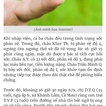
(Ảnh minh họa: Internet)
Khi nhập viện, cả ba cháu đều trong tình trạng sốc
phản vệ. Trong đó, cháu KSor Th. bị phản vệ độ 4,
ngưng tim ngưng thở và đã tử vong lúc 16 giờ 15
phút cùng ngày, mặc dù được y bác sĩ tích cực hồi
sức. Cháu A.T. có 21 vết đốt, phản vệ độ 3, đang phải
lọc máu liên tục, tiên lượng nặng. Cháu Trần Minh Q.
bị bảy vết đốt, phản vệ độ I, sức khỏe tạm ổn định
nhưng tiếp tục được theo dõi chặt chẽ để phòng biến
chứng.
Trước đó, khoảng 16 giờ 30 ngày 6/9, chị D.T.Q (35
tuổi, ngụ ấp 6, xã Khánh Lâm, Cà Mau) cùng con trai
T.V.P (3 tuổi) trên đường về nhà thì bất ngờ bị ong
vò vẽ tấn công. Người dân nhanh chóng đưa hai mẹ