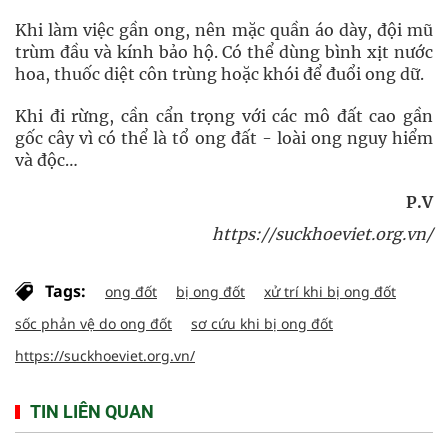
Khi làm việc gần ong, nên mặc quần áo dày, đội mũ
trùm đầu và kính bảo hộ. Có thể dùng bình xịt nước
hoa, thuốc diệt côn trùng hoặc khói để đuổi ong dữ.
Khi đi rừng, cần cẩn trọng với các mô đất cao gần
gốc cây vì có thể là tổ ong đất - loài ong nguy hiểm
và độc…
P.V
https://suckhoeviet.org.vn/
Tags:
ong đốt
bị ong đốt
xử trí khi bị ong đốt
sốc phản vệ do ong đốt
sơ cứu khi bị ong đốt
https://suckhoeviet.org.vn/
TIN LIÊN QUAN