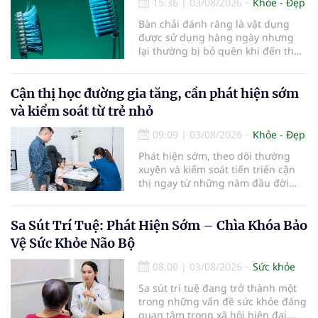
15:36
|
03/08/2026
Khỏe - Đẹp
Bàn chải đánh răng là vật dụng
được sử dụng hàng ngày nhưng
lại thường bị bỏ quên khi đến thời
điểm cần thay mới. Theo các
chuyên gia nha khoa, việc sử dụng
bàn chải quá lâu có thể làm giảm
Cận thị học đường gia tăng, cần phát hiện sớm
hiệu quả làm sạch và ảnh hưởng
và kiểm soát từ trẻ nhỏ
đến sức khỏe răng miệng...
09:09
|
03/08/2026
Khỏe - Đẹp
Phát hiện sớm, theo dõi thường
xuyên và kiểm soát tiến triển cận
thị ngay từ những năm đầu đời
được các chuyên gia đánh giá là
chìa khóa bảo vệ thị lực lâu dài cho
trẻ. Đây cũng là định hướng của
Sa Sút Trí Tuệ: Phát Hiện Sớm – Chìa Khóa Bảo
Trung tâm Nhãn nhi và Kiểm soát
Vệ Sức Khỏe Não Bộ
cận thị vừa được Bệnh viện Đông
Đô đưa vào hoạt động ngày 1/8.
08:00
|
03/08/2026
Sức khỏe
Sa sút trí tuệ đang trở thành một
trong những vấn đề sức khỏe đáng
quan tâm trong xã hội hiện đại,