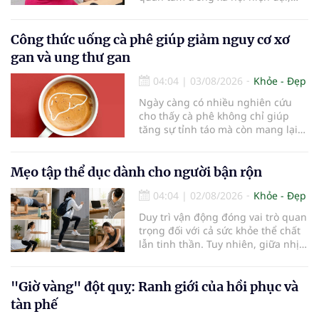
đặc biệt ở người lớn tuổi. Theo
thống kê y khoa, hiện có hơn 55
triệu người trên thế giới đang
Công thức uống cà phê giúp giảm nguy cơ xơ
sống chung với bệnh, trong đó
gan và ung thư gan
bệnh Alzheimer chiếm khoảng 60–
70% trường hợp.
04:04
|
03/08/2026
Khỏe - Đẹp
Ngày càng có nhiều nghiên cứu
cho thấy cà phê không chỉ giúp
tăng sự tỉnh táo mà còn mang lại
lợi ích cho nhiều cơ quan trong cơ
thể, đặc biệt là gan. Đây là cơ quan
đóng vai trò lọc độc tố, chuyển hóa
Mẹo tập thể dục dành cho người bận rộn
thuốc và dự trữ nhiều vitamin,
04:04
|
02/08/2026
Khỏe - Đẹp
khoáng chất thiết yếu nhưng cũng
rất dễ bị tổn thương…
Duy trì vận động đóng vai trò quan
trọng đối với cả sức khỏe thể chất
lẫn tinh thần. Tuy nhiên, giữa nhịp
sống bận rộn và nhiều trách nhiệm
cần cân bằng, việc dành thời gian
cho các hoạt động tập luyện
"Giờ vàng" đột quỵ: Ranh giới của hồi phục và
thường trở thành một thách thức
tàn phế
không nhỏ…