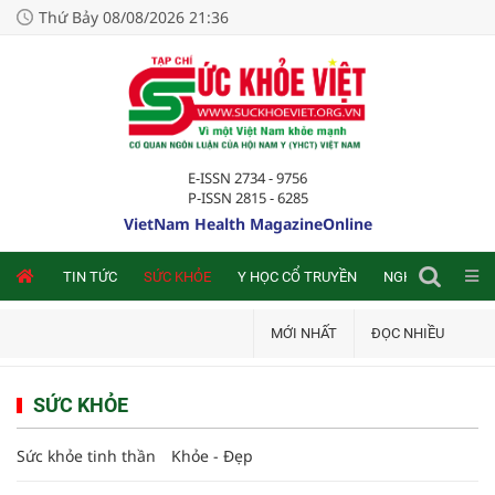
Thứ Bảy 08/08/2026 21:36
E-ISSN 2734 - 9756
P-ISSN 2815 - 6285
VietNam Health MagazineOnline
NLINE
TIN TỨC
SỨC KHỎE
Y HỌC CỔ TRUYỀN
NGHIÊN CỨU TRA
MỚI NHẤT
ĐỌC NHIỀU
SỨC KHỎE
Sức khỏe tinh thần
Khỏe - Đẹp