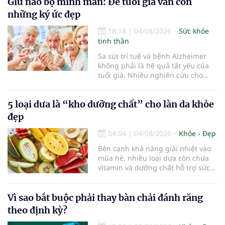
điểm dừng chân đầu tiên tại Bệnh
Giữ não bộ minh mẫn: Để tuổi già vẫn còn
viện Bạch Mai cơ sở Ninh Bình.
những ký ức đẹp
18:18
|
04/08/2026
Sức khỏe
tinh thần
Sa sút trí tuệ và bệnh Alzheimer
không phải là hệ quả tất yếu của
tuổi già. Nhiều nghiên cứu cho
thấy, duy trì lối sống lành mạnh,
kiểm soát tốt các bệnh mạn tính và
5 loại dưa là “kho dưỡng chất” cho làn da khỏe
rèn luyện trí não mỗi ngày có thể
góp phần làm chậm quá trình suy
đẹp
giảm nhận thức, giúp người cao
tuổi gìn giữ trí nhớ và sống độc lập
04:04
|
04/08/2026
Khỏe - Đẹp
lâu hơn.
Bên cạnh khả năng giải nhiệt vào
mùa hè, nhiều loại dưa còn chứa
vitamin và dưỡng chất hỗ trợ sức
khỏe làn da...
Vì sao bắt buộc phải thay bàn chải đánh răng
theo định kỳ?