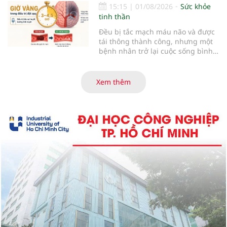
15:15
|
01/08/2026
Sức khỏe
tinh thần
Đều bị tắc mạch máu não và được
tái thông thành công, nhưng một
bệnh nhân trở lại cuộc sống bình
thường sau 5 ngày trong khi người
còn lại đối mặt nguy cơ tàn tật. Hai
trường hợp tại Bệnh viện Đại học Y
Xem thêm
Hà Nội cho thấy "giờ vàng" không
chỉ quyết định việc "cứu não" mà
còn quyết định phần đời còn lại
của người bệnh.