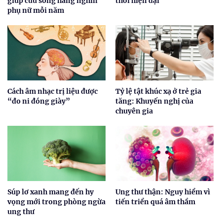
giúp cứu sống hàng nghìn
thời hiện đại
phụ nữ mỗi năm
Cách âm nhạc trị liệu được
Tỷ lệ tật khúc xạ ở trẻ gia
“đo ni đóng giày”
tăng: Khuyến nghị của
chuyên gia
Súp lơ xanh mang đến hy
Ung thư thận: Nguy hiểm vì
vọng mới trong phòng ngừa
tiến triển quá âm thầm
ung thư