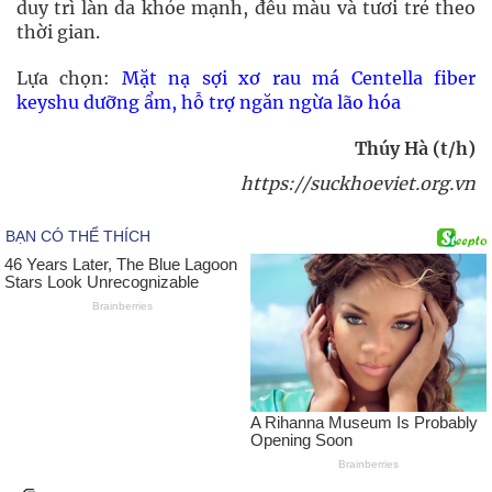
duy trì làn da khỏe mạnh, đều màu và tươi trẻ theo
thời gian.
Lựa chọn:
Mặt nạ sợi xơ rau má Centella fiber
keyshu dưỡng ẩm, hỗ trợ ngăn ngừa lão hóa
Thúy Hà (t/h)
https://suckhoeviet.org.vn