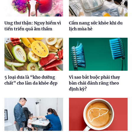
Ung thư thận: Nguy hiểm vì
Cẩm nang sức khỏe khi du
tiến triển quá âm thầm
lịch mùa hè
5 loại dưa là “kho dưỡng
Vì sao bắt buộc phải thay
chất” cho làn da khỏe đẹp
bàn chải đánh răng theo
định kỳ?