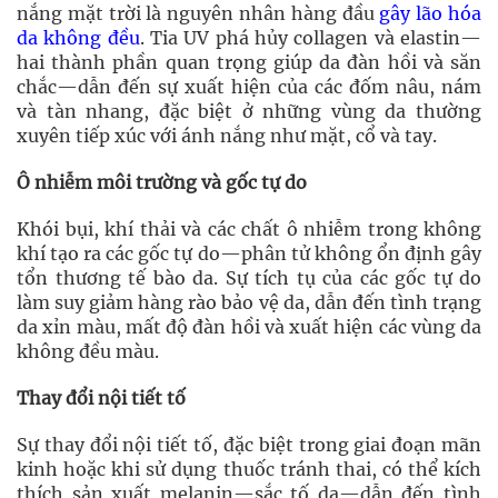
nắng mặt trời là nguyên nhân hàng đầu
gây lão hóa
da không đều
. Tia UV phá hủy collagen và elastin—
hai thành phần quan trọng giúp da đàn hồi và săn
chắc—dẫn đến sự xuất hiện của các đốm nâu, nám
và tàn nhang, đặc biệt ở những vùng da thường
xuyên tiếp xúc với ánh nắng như mặt, cổ và tay.
Ô nhiễm môi trường và gốc tự do
Khói bụi, khí thải và các chất ô nhiễm trong không
khí tạo ra các gốc tự do—phân tử không ổn định gây
tổn thương tế bào da. Sự tích tụ của các gốc tự do
làm suy giảm hàng rào bảo vệ da, dẫn đến tình trạng
da xỉn màu, mất độ đàn hồi và xuất hiện các vùng da
không đều màu.
Thay đổi nội tiết tố
Sự thay đổi nội tiết tố, đặc biệt trong giai đoạn mãn
kinh hoặc khi sử dụng thuốc tránh thai, có thể kích
thích sản xuất melanin—sắc tố da—dẫn đến tình