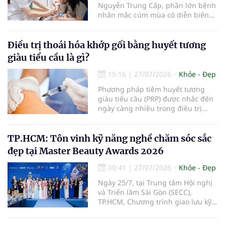
Nguyễn Trung Cấp, phần lớn bệnh
nhân mắc cúm mùa có diễn biến
nhẹ với các triệu chứng thường
gặp như sốt, ho, đau mỏi người, sổ
mũi và có thể hồi phục sau khoảng
Điều trị thoái hóa khớp gối bằng huyết tương
5-7 ngày. Tuy nhiên, vẫn có một tỷ
giàu tiểu cầu là gì?
lệ bệnh nhân tiến triển nặng, thậm
chí tử vong do các biến chứng của
15:16
|
27/07/2026
Khỏe - Đẹp
bệnh.
Phương pháp tiêm huyết tương
giàu tiểu cầu (PRP) được nhắc đến
ngày càng nhiều trong điều trị
thoái hóa khớp gối với kỳ vọng cải
thiện chức năng vận động và làm
chậm tiến triển bệnh. Vậy PRP hoạt
TP.HCM: Tôn vinh kỹ năng nghề chăm sóc sắc
động theo cơ chế nào, mang lại
đẹp tại Master Beauty Awards 2026
hiệu quả ra sao và những ai sẽ
phù hợp với phương pháp này?
00:41
|
27/07/2026
Khỏe - Đẹp
Ngày 25/7, tại Trung tâm Hội nghị
và Triển lãm Sài Gòn (SECC),
TP.HCM, Chương trình giao lưu kỹ
năng nghề chăm sóc sắc đẹp –
Master Beauty Awards 2026 đã