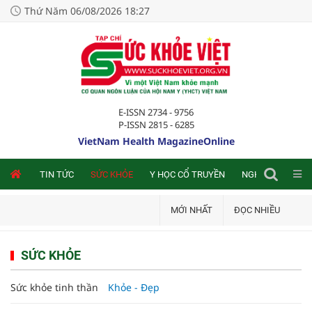
Thứ Năm 06/08/2026 18:27
E-ISSN 2734 - 9756
P-ISSN 2815 - 6285
VietNam Health MagazineOnline
NLINE
TIN TỨC
SỨC KHỎE
Y HỌC CỔ TRUYỀN
NGHIÊN CỨU TRA
MỚI NHẤT
ĐỌC NHIỀU
SỨC KHỎE
Sức khỏe tinh thần
Khỏe - Đẹp