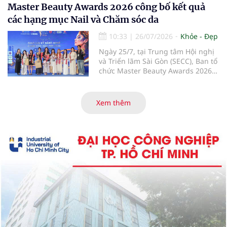
diễn ra với các hoạt động giao lưu
Master Beauty Awards 2026 công bố kết quả
chuyên môn, trình diễn, đánh giá
các hạng mục Nail và Chăm sóc da
tay nghề và trao giải cho những thí
sinh có phần thể hiện nổi bật.
10:33
|
26/07/2026
Khỏe - Đẹp
Ngày 25/7, tại Trung tâm Hội nghị
và Triển lãm Sài Gòn (SECC), Ban tổ
chức Master Beauty Awards 2026
đã công bố kết quả các hạng mục
Bàn tay đẹp Fantasy, Nail Design
Salon và bộ môn Chăm sóc da.
Xem thêm