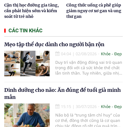
Cận thị học đường gia tăng,
Công thức uống cà phê giúp
cần phát hiện sớm và kiểm
giảm nguy cơ xơ gan và ung
soát từ trẻ nhỏ
thư gan
CÁC TIN KHÁC
Mẹo tập thể dục dành cho người bận rộn
04:04
|
02/08/2026
Khỏe - Đẹp
Duy trì vận động đóng vai trò quan
trọng đối với cả sức khỏe thể chất
lẫn tinh thần. Tuy nhiên, giữa nhịp
sống bận rộn và nhiều trách nhiệm
cần cân bằng, việc dành thời gian
cho các hoạt động tập luyện
Dinh dưỡng cho não: Ăn đúng để tuổi già minh
thường trở thành một thách thức
mẫn
không nhỏ…
15:15
|
30/07/2026
Khỏe - Đẹp
Não bộ là “trung tâm chỉ huy” của
cơ thể, đồng thời cũng là cơ quan
chịu tác động rõ rệt của quá trình