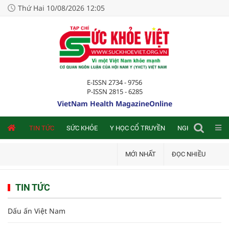
Thứ Hai 10/08/2026 12:05
E-ISSN 2734 - 9756
P-ISSN 2815 - 6285
VietNam Health MagazineOnline
NLINE
TIN TỨC
SỨC KHỎE
Y HỌC CỔ TRUYỀN
NGHIÊN CỨU TRA
MỚI NHẤT
ĐỌC NHIỀU
TIN TỨC
Dấu ấn Việt Nam