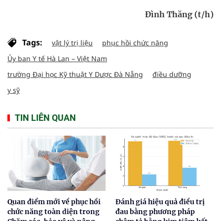
Đình Thăng (t/h)
Tags:
vật lý trị liệu
phục hồi chức năng
Ủy ban Y tế Hà Lan – Việt Nam
trường Đại học Kỹ thuật Y Dược Đà Nẵng
điều dưỡng
y sỹ
TIN LIÊN QUAN
Quan điểm mới về phục hồi
Đánh giá hiệu quả điều trị
chức năng toàn diện trong
đau bằng phương pháp