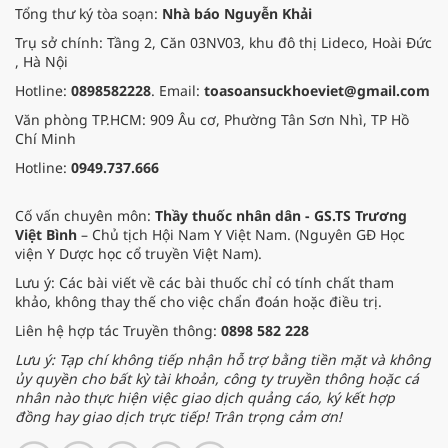
Tổng thư ký tòa soạn:
Nhà báo Nguyễn Khải
Trụ sở chính: Tầng 2, Căn 03NV03, khu đô thị Lideco, Hoài Đức
, Hà Nội
Hotline:
0898582228
. Email:
toasoansuckhoeviet@gmail.com
Văn phòng TP.HCM: 909 Âu cơ, Phường Tân Sơn Nhì, TP Hồ
Chí Minh
Hotline:
0949.737.666
Cố vấn chuyên môn:
Thầy thuốc nhân dân - GS.TS Trương
Việt Bình
– Chủ tịch Hội Nam Y Việt Nam. (Nguyên GĐ Học
viện Y Dược học cổ truyền Việt Nam).
Lưu ý: Các bài viết về các bài thuốc chỉ có tính chất tham
khảo, không thay thế cho việc chẩn đoán hoặc điều trị.
Liên hệ hợp tác Truyền thông:
0898 582 228
Lưu ý: Tạp chí không tiếp nhận hỗ trợ bằng tiền mặt và không
ủy quyền cho bất kỳ tài khoản, công ty truyền thông hoặc cá
nhân nào thực hiện việc giao dịch quảng cáo, ký kết hợp
đồng hay giao dịch trực tiếp! Trân trọng cảm ơn!