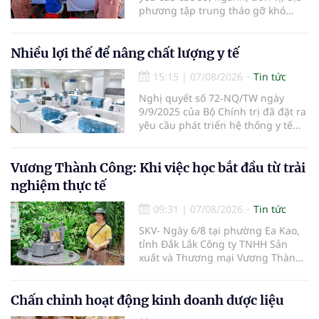
phương tập trung tháo gỡ khó
khăn để hoàn thành cơ bản việc
khám sức khỏe định kỳ và khám
sàng lọc cho 100% người dân trên
Nhiều lợi thế để nâng chất lượng y tế
địa bàn tỉnh trong tháng 10/2026.
15:15
|
07/08/2026
Tin tức
Nghị quyết số 72-NQ/TW ngày
9/9/2025 của Bộ Chính trị đã đặt ra
yêu cầu phát triển hệ thống y tế
hiện đại, công bằng, chất lượng,
hiệu quả và hội nhập quốc tế.
Vương Thành Công: Khi việc học bắt đầu từ trải
nghiệm thực tế
09:31
|
07/08/2026
Tin tức
SKV- Ngày 6/8 tại phường Ea Kao,
tỉnh Đắk Lắk Công ty TNHH Sản
xuất và Thương mại Vương Thành
Công vừa tổ chức lớp chia sẻ kiến
thức cà phê cấp tốc VTC 13, với sự
tham gia của các chủ doanh
Chấn chỉnh hoạt động kinh doanh dược liệu
nghiệp, chủ quán cà phê, hợp tác