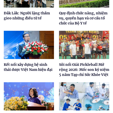
Đắk Lắk: Người lặng thầm
Quy định chức năng, nhiệm
gieo những điều tử tế
vụ, quyền hạn và cơ cấu tổ
chức của Bộ Y tế
Kết nối xây dựng hệ sinh
Sôi nổi Giải Pickleball Mở
thái dược Việt Nam hiện đại
rộng 2026: Mốc son kỷ niệm
5 năm Tạp chí Sức Khỏe Việt