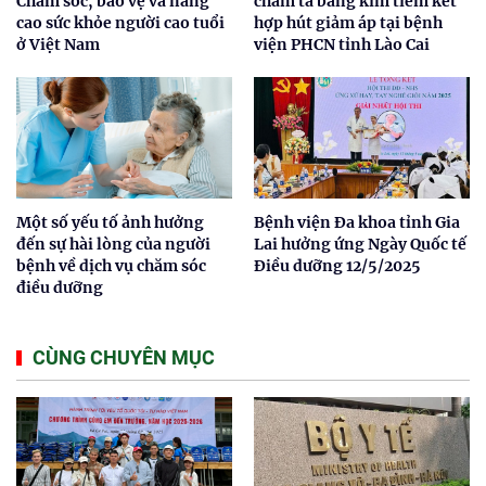
Chăm sóc, bảo vệ và nâng
châm tả bằng kim tiêm kết
cao sức khỏe người cao tuổi
hợp hút giảm áp tại bệnh
ở Việt Nam
viện PHCN tỉnh Lào Cai
Một số yếu tố ảnh hưởng
Bệnh viện Đa khoa tỉnh Gia
đến sự hài lòng của người
Lai hưởng ứng Ngày Quốc tế
bệnh về dịch vụ chăm sóc
Điều dưỡng 12/5/2025
điều dưỡng
CÙNG CHUYÊN MỤC