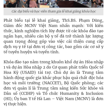
Các đại biểu và học viên tham gia lễ khai giảng khóa học
Phát biểu tại lễ khai giảng, ThS.BS. Phạm Dũng,
Giám đốc MCNV Việt Nam nhấn mạnh: Với kiến
thức, kinh nghiệm tích lũy được từ các khóa đào tạo
ngắn hạn, nhiều cán bộ y tế đã trở thành lực lượng
quan trọng đóng góp vào việc cải thiện cung cấp
dịch vụ y tế tại đơn vị công tác, bao gồm các cơ sở y
tế tuyến huyện và tuyến tỉnh.
Khóa đào tạo nằm trong khuôn khổ dự án Hòa nhập
1 và dự án Hòa nhập 2 do Cơ quan phát triển Quốc tế
Hoa Kỳ (USAID) tài trợ. Chủ dự án là Trung tâm
hành động quốc gia khắc phục hậu quả chất độc hóa
học và môi trường (NACCET), Bộ Quốc phòng; các
đơn vị quản lí là Trung tâm sáng kiến Sức khỏe và
Dân số (CCIHP) và Tổ chức Humanity & Inclusion
(HI); Ủy ban Y tế Hà Lan – Việt Nam (MCNV) là đơn
vị thực hiện.