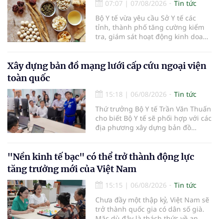
07:07
|
07/08/2026
Tin tức
xã, người làm nông nghiệp và
những người yêu thích cà phê.
Bộ Y tế vừa yêu cầu Sở Y tế các
tỉnh, thành phố tăng cường kiểm
tra, giám sát hoạt động kinh doanh
dược liệu, tập trung vào các cơ sở
bán lẻ dược liệu, thuốc cổ truyền.
Xây dựng bản đồ mạng lưới cấp cứu ngoại viện
toàn quốc
15:18
|
06/08/2026
Tin tức
Thứ trưởng Bộ Y tế Trần Văn Thuấn
cho biết Bộ Y tế sẽ phối hợp với các
địa phương xây dựng bản đồ
mạng lưới cấp cứu ngoại viện,
đồng thời chuẩn hóa đào tạo, hoàn
thiện cơ chế tài chính và đa dạng
"Nền kinh tế bạc" có thể trở thành động lực
hóa phương tiện nhằm nâng cao
tăng trưởng mới của Việt Nam
năng lực cấp cứu trước viện trên
phạm vi cả nước.
15:15
|
06/08/2026
Tin tức
Chưa đầy một thập kỷ, Việt Nam sẽ
trở thành quốc gia có dân số già.
Mặc dù đây là thách thức về an