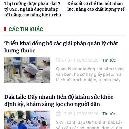
Thị trường dược phẩm đạt 7
Đề xuất cơ chế thu hút nhân
tỷ USD, ngành dược hướng
lực, nâng cao chất lượng y tế
tới nâng cao năng lực tự chủ
CÁC TIN KHÁC
Triển khai đồng bộ các giải pháp quản lý chất
lượng thuốc
07:07
|
08/08/2026
Tin tức
Quản lý dược không chỉ nằm trong
văn bản, hồ sơ hay giấy phép, mà
là chuỗi trách nhiệm, từ nhà máy
đến bệnh viện; từ dữ liệu quản lý
đến từng nhà thuốc, từng người
bệnh... Ngành y tế từng bước tiêu
Đắk Lắk: Đẩy nhanh tiến độ khám sức khỏe
chuẩn hóa, quy chuẩn hóa và hội
định kỳ, khám sàng lọc cho người dân
nhập quốc tế nhằm giúp cho
người dân tiếp cận thuốc an toàn,
17:03
|
07/08/2026
Tin tức
chất lượng, hiệu quả và giá hợp lý.
SKV - Lãnh đạo UBND tỉnh Đắk Lắk
yêu cầu các sở, ngành, đơn vị, địa