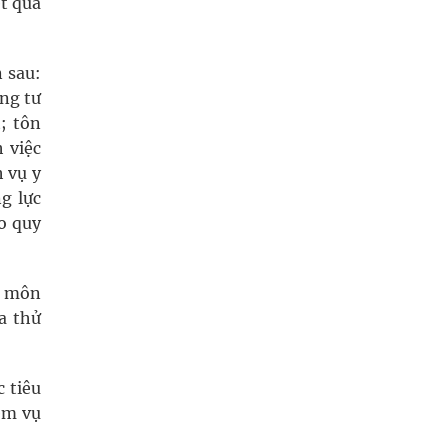
ết quả
 sau:
ông tư
; tôn
 việc
 vụ y
g lực
o quy
ên môn
a thử
 tiêu
ệm vụ