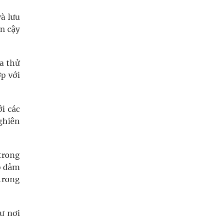
và lưu
in cậy
a thử
p với
i các
ghiên
trong
ảo đảm
trong
ư nơi