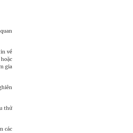
 quan
tin về
 hoặc
m gia
ghiên
ứu thử
n các