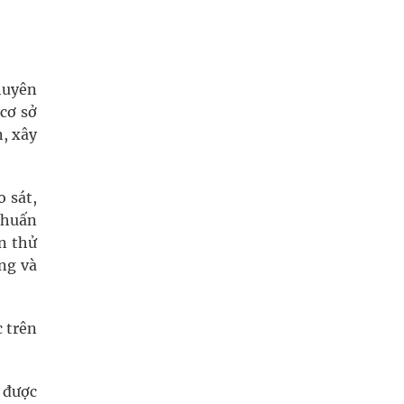
huyên
 cơ sở
, xây
 sát,
 huấn
ận thử
ng và
c trên
i được