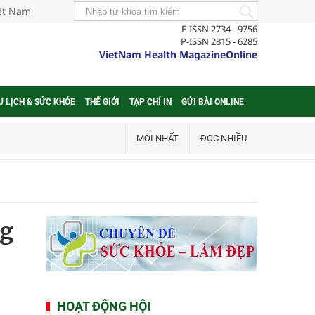
iệt Nam
E-ISSN 2734 - 9756
P-ISSN 2815 - 6285
VietNam Health MagazineOnline
U LỊCH & SỨC KHỎE
THẾ GIỚI
TẠP CHÍ IN
GỬI BÀI ONLINE
MỚI NHẤT
ĐỌC NHIỀU
ng
HOẠT ĐỘNG HỘI