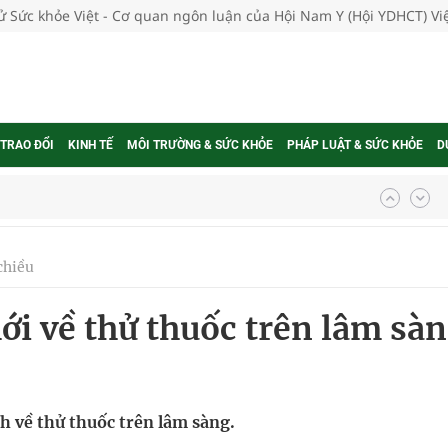
tử Sức khỏe Việt - Cơ quan ngôn luận của Hội Nam Y (Hội YDHCT) V
 TRAO ĐỔI
KINH TẾ
MÔI TRƯỜNG & SỨC KHỎE
PHÁP LUẬT & SỨC KHỎE
D
g, nhiệt độ cao nhất 35 độ
chiều
kỳ, khám sàng lọc cho người dân
ới về thử thuốc trên lâm sà
ông cực hiệu quả
 chuyên gia
h về thử thuốc trên lâm sàng.