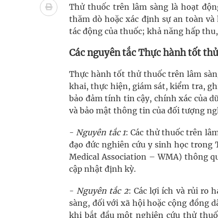
Vương Thành Công: Khi việc học bắt đầu từ trải 
Thử thuốc trên lâm sàng là hoạt độ
thăm dò hoặc xác định sự an toàn và 
Chấn chỉnh hoạt động kinh doanh dược liệu
tác động của thuốc; khả năng hấp thu,
Giải pháp nâng cao thị lực thời hiện đại
Các nguyên tắc Thực hành tốt thử
Triển khai đồng bộ các giải pháp quản lý chất lư
Thực hành tốt thử thuốc trên lâm sàng 
khai, thực hiện, giám sát, kiểm tra, g
bảo đảm tính tin cậy, chính xác của dữ
và bảo mật thông tin của đối tượng ng
-
Nguyên tắc 1
: Các thử thuốc trên l
đạo đức nghiên cứu y sinh học trong 
Medical Association – WMA) thông qua
cập nhật định kỳ.
-
Nguyên tắc 2
: Các lợi ích và rủi r
sàng, đối với xã hội hoặc cộng đồng d
khi bắt đầu một nghiên cứu thử thuố