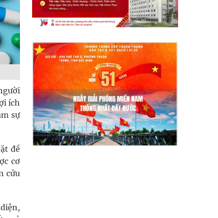
người
ợi ích
ảm sự
ặt đề
ợc cơ
n cứu
 diện,