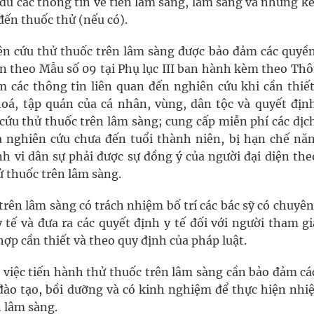
 đủ các thông tin về tiền lâm sàng, lâm sàng và những k
đến thuốc thử (nếu có).
ên cứu thử thuốc trên lâm sàng được bảo đảm các quyền
an theo Mẫu số 09 tại Phụ lục III ban hành kèm theo Th
êm các thông tin liên quan đến nghiên cứu khi cần thiết
oá, tập quán của cá nhân, vùng, dân tộc và quyết định
ứu thử thuốc trên lâm sàng; cung cấp miễn phí các dịch
 nghiên cứu chưa đến tuổi thành niên, bị hạn chế năn
h vi dân sự phải được sự đồng ‎ý của người đại diện the
ử thuốc trên lâm sàng.
trên lâm sàng có trách nhiệm bố trí các bác sỹ có chuy
 tế và đưa ra các quyết định y tế đối với người tham gi
ợp cần thiết và theo quy định của pháp luật.
 việc tiến hành thử thuốc trên lâm sàng cần bảo đảm các
đào tạo, bồi dưỡng và có kinh nghiệm để thực hiện nhi
 lâm sàng.