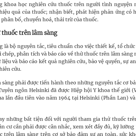
nghiệm thực tế
ng khoa học nghiên cứu thuốc trên người tình nguyện
hiệu quả của thuốc; nhận biết, phát hiện phản ứng có h
 phân bố, chuyển hoá, thải trừ của thuốc.
 thuốc trên lâm sàng
ợng thuốc
là bộ nguyên tắc, tiêu chuẩn cho việc thiết kế, tổ chức
hi chép, phân tích và báo cáo về thử thuốc trên lâm sàn
 liệu và báo cáo kết quả nghiên cứu, bảo vệ quyền, sự a
hiên cứu.
âm sàng phải được tiến hành theo những nguyên tắc cơ bả
Tuyên ngôn Helsinki đã được Hiệp hội Y khoa thế giới (
 lần đầu tiên vào năm 1964 tại Helsinki (Phần Lan) và
o hay những bất tiện đối với người tham gia thử thuốc tr
ân cư cần phải được cân nhắc, xem xét đầy đủ, kỹ lưỡng
c trên lâm sàng trên cơ sở bảo đảm sự an toàn, sức kh