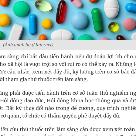
(Ảnh minh họa/ Internet)
lâm sàng chỉ bắt đầu tiến hành nếu dự đoán lợi ích cho 
 xã hội là vượt trội so với rủi ro có thể xảy ra. Những l
ược cân nhắc, xem xét đầy đủ, kỹ lưỡng trên cơ sở bảo đ
ời tham gia thử thuốc trên lâm sàng.
sàng phải được tiến hành trên cơ sở tuân thủ nghiêm ng
 Hội đồng đạo đức, Hội đồng khoa học thông qua và đư
. Bất kỳ thay đổi nào trong đề cương, quy trình nghiê
c cơ quan, tổ chức có thẩm quyền phê duyệt đầy đủ.
ghiên cứu thử thuốc trên lâm sàng cần được xem xét toàn