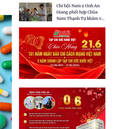
tặng quà cho 150 người
Chi hội Nam y tỉnh An
dân tại xã Tân Tập
Giang phối hợp Chùa
Nam Thạnh Tự khám và
cấp thuốc miễn phí cho
nhân dân