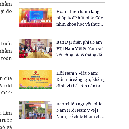
 nhằm
ại do
Hoàn thiện hành lang
pháp lý để bứt phá: Góc
nhìn khoa học và thực
tiễn tại Tọa đàm " Đề
xuất một số nội dung
Ban Đại diện phía Nam
cho Luật Y dược cổ
 triển
Hội Nam Y Việt Nam sơ
truyền Việt Nam"
g nhằm
kết công tác 6 tháng đầu
n toàn
năm 2026
Hội Nam Y Việt Nam:
n của
Đổi mới sáng tạo, khẳng
World
định vị thế trên nền tảng
y học cổ truyền và khoa
 được
học hiện đại
Ban Thiện nguyện phía
Nam (Hội Nam y Việt
ên lâm
Nam) tổ chức khám chữa
 trước
bệnh y học cổ truyền và
oẻ và