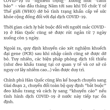
COVID-19 từ “nghiêm trọng” xuống mức “cảnh
báo” - vào đầu tháng Năm tới sau khi Tổ chức Y tế
Thế giới (WHO) dỡ bỏ tình trạng khẩn cấp về sức
khỏe cộng đồng đối với đại dịch COVID-19.
Thời gian cách ly bắt buộc đối với người mắc COVID-
19 ở Hàn Quốc cũng sẽ được rút ngắn từ 7 ngày
xuống còn 5 ngày.
Ngoài ra, quy định khuyến cáo xét nghiệm khuếch
đại gene (PCR) sau khi nhập cảnh cũng sẽ được dỡ
bỏ. Tuy nhiên, các biện pháp phòng dịch tối thiểu
(như đeo khẩu trang tại cơ quan y tế và cơ sở có
nguy cơ lây nhiễm cao...) vẫn được duy trì.
Chính phủ Hàn Quốc cũng lên kế hoạch chuyển sang
Giai đoạn 2, chuyển đổi toàn bộ quy định “bắt buộc”
đeo khẩu trang và cách ly sang “khuyến cáo” nếu
tình hình dịch COVID-19 ở nước này tiếp tục ổn
định.