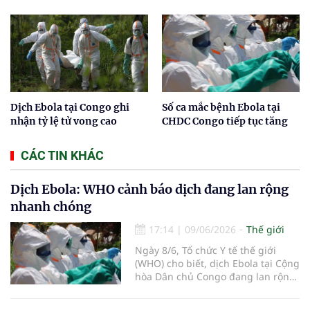
Dịch Ebola tại Congo ghi
Số ca mắc bệnh Ebola tại
nhận tỷ lệ tử vong cao
CHDC Congo tiếp tục tăng
CÁC TIN KHÁC
Dịch Ebola: WHO cảnh báo dịch đang lan rộng
nhanh chóng
17:14
|
09/06/2026
Thế giới
Ngày 8/6, Tổ chức Y tế thế giới
(WHO) cho biết, dịch Ebola tại Cộng
hòa Dân chủ Congo đang lan rộng
nhanh chóng, số ca mắc ngày càng
tăng, phạm vi địa lý rộng hơn và