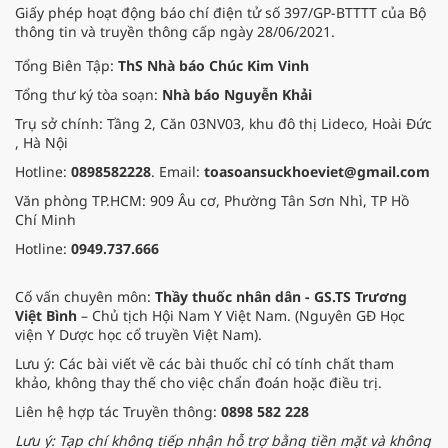
Giấy phép hoạt động báo chí điện tử số 397/GP-BTTTT của Bộ
thông tin và truyền thông cấp ngày 28/06/2021.
Tổng Biên Tập:
ThS Nhà báo Chúc Kim Vinh
Tổng thư ký tòa soạn:
Nhà báo Nguyễn Khải
Trụ sở chính: Tầng 2, Căn 03NV03, khu đô thị Lideco, Hoài Đức
, Hà Nội
Hotline:
0898582228
. Email:
toasoansuckhoeviet@gmail.com
Văn phòng TP.HCM: 909 Âu cơ, Phường Tân Sơn Nhì, TP Hồ
Chí Minh
Hotline:
0949.737.666
Cố vấn chuyên môn:
Thầy thuốc nhân dân - GS.TS Trương
Việt Bình
– Chủ tịch Hội Nam Y Việt Nam. (Nguyên GĐ Học
viện Y Dược học cổ truyền Việt Nam).
Lưu ý: Các bài viết về các bài thuốc chỉ có tính chất tham
khảo, không thay thế cho việc chẩn đoán hoặc điều trị.
Liên hệ hợp tác Truyền thông:
0898 582 228
Lưu ý: Tạp chí không tiếp nhận hỗ trợ bằng tiền mặt và không