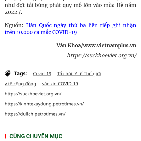
như đợt tái bùng phát quy mô lớn vào mùa Hè năm
2022./.
Nguồn:
Hàn Quốc ngày thứ ba liên tiếp ghi nhận
trên 10.000 ca mắc COVID-19
Văn Khoa/www.vietnamplus.vn
https://suckhoeviet.org.vn/
Tags:
Covid-19
Tổ chức Y tế Thế giới
y tế cộng đồng
vắc xin COVID-19
https://suckhoeviet.org.vn/
https://kinhtexaydung.petrotimes.vn/
https://dulich.petrotimes.vn/
CÙNG CHUYÊN MỤC