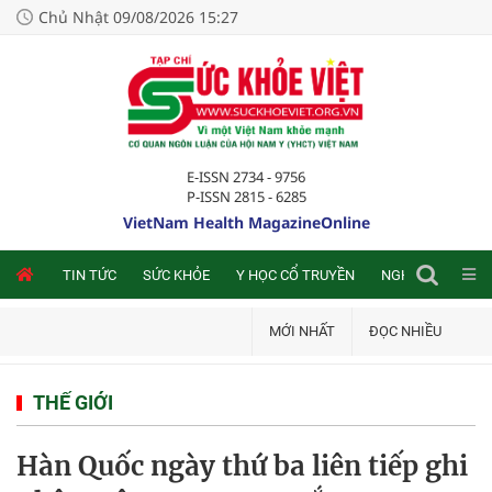
Chủ Nhật 09/08/2026 15:27
E-ISSN 2734 - 9756
P-ISSN 2815 - 6285
VietNam Health MagazineOnline
NLINE
TIN TỨC
SỨC KHỎE
Y HỌC CỔ TRUYỀN
NGHIÊN CỨU TRA
MỚI NHẤT
ĐỌC NHIỀU
THẾ GIỚI
Hàn Quốc ngày thứ ba liên tiếp ghi