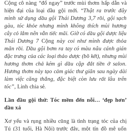
Cộng cô nàng “đổ ngay” trước mùi thơm hấp dẫn và
hiện đại của loại dầu gội mới. “
Thật ra trước đây
mình sử dụng dầu gội Thái Dương 3,7 rồi, gội sạch
gàu, tóc khỏe nhưng mình không thích mùi hương
cây cỏ lắm nên vẫn tiếc mãi. Giờ có dầu gội dược liệu
Thái Dương 7
Cộng
này coi như mình được thỏa
mãn rồi. Dầu gội bơm ra tay có màu nâu cánh gián
đặc trưng của các loại thảo dược (bồ kết), nhưng mùi
hương thơm chả kém gì dầu cặp đắt tiền ở salon.
Hương thơm này tạo cảm giác thư giãn sau ngày dài
làm việc căng thẳng, đặc biệt còn lưu rất lâu trên
tóc”,
Linh chia sẻ.
Lần đầu gội thử: Tóc mềm đến nỗi… ‘đẹp hơn’
dầu xả
Xơ yếu và rụng nhiều cũng là tình trạng tóc của chị
Tú (31 tuổi, Hà Nội) trước đây, một tín đồ mê uốn