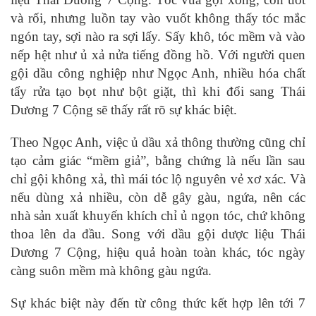
và rối, nhưng luồn tay vào vuốt không thấy tóc mắc
ngón tay, sợi nào ra sợi lấy. Sấy khô, tóc mềm và vào
nếp hệt như ủ xả nửa tiếng đồng hồ. Với người quen
gội dầu công nghiệp như Ngọc Anh, nhiều hóa chất
tẩy rửa tạo bọt như bột giặt, thì khi đổi sang Thái
Dương 7 Cộng sẽ thấy rất rõ sự khác biệt.
Theo Ngọc Anh, việc ủ dầu xả thông thường cũng chỉ
tạo cảm giác “mềm giả”, bằng chứng là nếu lần sau
chỉ gội không xả, thì mái tóc lộ nguyên vẻ xơ xác. Và
nếu dùng xả nhiều, còn dễ gây gàu, ngứa, nên các
nhà sản xuất khuyến khích chỉ ủ ngọn tóc, chứ không
thoa lên da đầu. Song với dầu gội dược liệu Thái
Dương 7 Cộng, hiệu quả hoàn toàn khác, tóc ngày
càng suôn mềm mà không gàu ngứa.
Sự khác biệt này đến từ công thức kết hợp lên tới 7