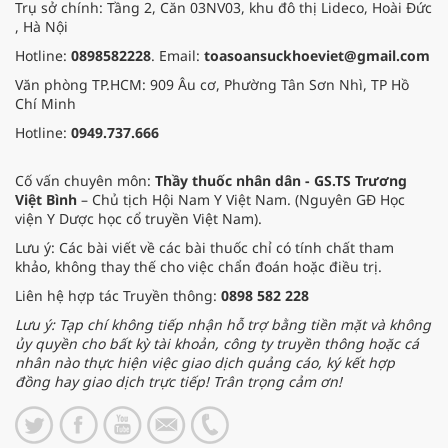
Trụ sở chính: Tầng 2, Căn 03NV03, khu đô thị Lideco, Hoài Đức
, Hà Nội
Hotline:
0898582228
. Email:
toasoansuckhoeviet@gmail.com
Văn phòng TP.HCM: 909 Âu cơ, Phường Tân Sơn Nhì, TP Hồ
Chí Minh
Hotline:
0949.737.666
Cố vấn chuyên môn:
Thầy thuốc nhân dân - GS.TS Trương
Việt Bình
– Chủ tịch Hội Nam Y Việt Nam. (Nguyên GĐ Học
viện Y Dược học cổ truyền Việt Nam).
Lưu ý: Các bài viết về các bài thuốc chỉ có tính chất tham
khảo, không thay thế cho việc chẩn đoán hoặc điều trị.
Liên hệ hợp tác Truyền thông:
0898 582 228
Lưu ý: Tạp chí không tiếp nhận hỗ trợ bằng tiền mặt và không
ủy quyền cho bất kỳ tài khoản, công ty truyền thông hoặc cá
nhân nào thực hiện việc giao dịch quảng cáo, ký kết hợp
đồng hay giao dịch trực tiếp! Trân trọng cảm ơn!