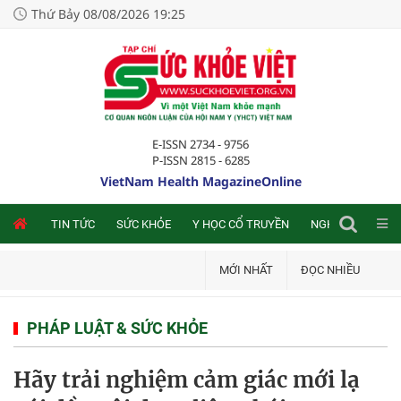
Thứ Bảy 08/08/2026 19:25
E-ISSN 2734 - 9756
P-ISSN 2815 - 6285
VietNam Health MagazineOnline
NLINE
TIN TỨC
SỨC KHỎE
Y HỌC CỔ TRUYỀN
NGHIÊN CỨU TRA
MỚI NHẤT
ĐỌC NHIỀU
PHÁP LUẬT & SỨC KHỎE
Hãy trải nghiệm cảm giác mới lạ