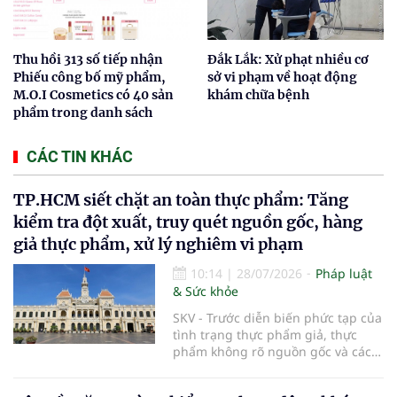
Thu hồi 313 số tiếp nhận
Đắk Lắk: Xử phạt nhiều cơ
Phiếu công bố mỹ phẩm,
sở vi phạm về hoạt động
M.O.I Cosmetics có 40 sản
khám chữa bệnh
phẩm trong danh sách
CÁC TIN KHÁC
TP.HCM siết chặt an toàn thực phẩm: Tăng
kiểm tra đột xuất, truy quét nguồn gốc, hàng
giả thực phẩm, xử lý nghiêm vi phạm
10:14
|
28/07/2026
Pháp luật
& Sức khỏe
SKV - Trước diễn biến phức tạp của
tình trạng thực phẩm giả, thực
phẩm không rõ nguồn gốc và các
vi phạm trong kinh doanh thực
phẩm, UBND TP.HCM vừa ban hành