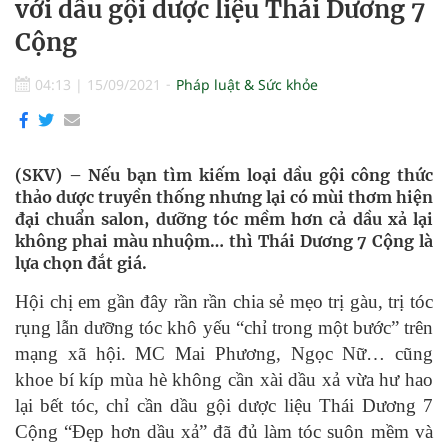
với dầu gội dược liệu Thái Dương 7
Cộng
04:13
|
15/09/2021
Pháp luật & Sức khỏe
(SKV) – Nếu bạn tìm kiếm loại dầu gội công thức
thảo dược truyền thống nhưng lại có mùi thơm hiện
đại chuẩn salon, dưỡng tóc mềm hơn cả dầu xả lại
không phai màu nhuộm… thì Thái Dương 7 Cộng là
lựa chọn đắt giá.
Hội chị em gần đây rần rần chia sẻ mẹo trị gàu, trị tóc
rụng lẫn dưỡng tóc khô yếu “chỉ trong một bước” trên
mạng xã hội. MC Mai Phương, Ngọc Nữ… cũng
khoe bí kíp mùa hè không cần xài dầu xả vừa hư hao
lại bết tóc, chỉ cần dầu gội dược liệu Thái Dương 7
Cộng “Đẹp hơn dầu xả” đã đủ làm tóc suôn mềm và