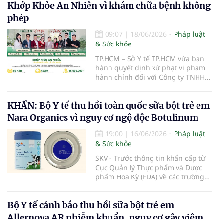
Khớp Khỏe An Nhiên vì khám chữa bệnh không
phép
09:07
|
18/06/2026
Pháp luật
& Sức khỏe
TP.HCM – Sở Y tế TP.HCM vừa ban
hành quyết định xử phạt vi phạm
hành chính đối với Công ty TNHH
Khớp Khỏe An Nhiên - An Dương
Vương do có hành vi cung cấp dịch
KHẨN: Bộ Y tế thu hồi toàn quốc sữa bột trẻ em
vụ khám bệnh, chữa bệnh khi chưa
được cấp giấy phép hoạt động
Nara Organics vì nguy cơ ngộ độc Botulinum
theo quy định của pháp luật.
19:00
|
16/06/2026
Pháp luật
& Sức khỏe
SKV - Trước thông tin khẩn cấp từ
Cục Quản lý Thực phẩm và Dược
phẩm Hoa Kỳ (FDA) về các trường
hợp nhiễm độc Botulinum liên
quan đến sữa bột trẻ em, Cục An
Bộ Y tế cảnh báo thu hồi sữa bột trẻ em
toàn thực phẩm (Bộ Y tế) đã liên
tiếp ban hành các công văn hỏa
Allernova AR nhiễm khuẩn, nguy cơ gây viêm