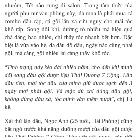
nhuộm, Tết nào cũng đi salon. Trong tâm thức của
người phụ nữ văn phòng này, đã mua là phải mua cả
combo dầu cặp, cả gội lẫn xả cứu nguy cho mái tóc
khô ráp. Song đôi khi, dưỡng rõ nhiều mà hiệu quả
chả đáng bao nhiêu, chỉ thấy tóc nhanh bết hơn. Đặc
biệt là vừa vào hè, da đầu đổ dầu, ngày nào cũng phải
gội, mà càng gội nhiều lại càng thấy khô tóc.
“
Tình trạng này kéo dài nhiều năm, cho đến khi mình
đổi sang dầu gội dược liệu Thái Dương 7 Cộng. Lần
đầu tiên, mái tóc dầu của mình giữ được sạch đến 3
ngày mới phải gội. Và mặc dù chỉ dùng dầu gội,
không dùng dầu xả, tóc mình vẫn mềm mượ
t”, chị Tú
kể.
Xài thử lần đầu, Ngọc Anh (25 tuổi, Hải Phòng) cũng
bất ngờ trước khả năng dưỡng mượt của dầu gội dược
liệu Thái Dương 7 Cộng. Tóc vừa gội xong, còn ướt