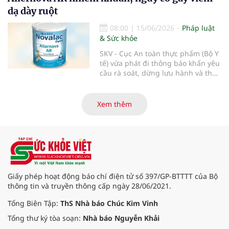
tốc yêu cầu rà soát, thu hồi triệt để
dạ dày ruột
và ngăn chặn các dòng sản phẩm
thuộc thương hiệu Nara Organics
08:00
|
15/06/2026
Pháp luật
tại thị trường Việt Nam nhằm bảo
& Sức khỏe
vệ tuyệt đối sức khỏe người tiêu
dùng.
SKV - Cục An toàn thực phẩm (Bộ Y
tế) vừa phát đi thông báo khẩn yêu
cầu rà soát, dừng lưu hành và thu
hồi ngay lập tức lô sản phẩm sữa
bột trẻ em Allernova AR do Pháp
sản xuất sau khi ghi nhận nhiều
Xem thêm
trường hợp trẻ gặp tác dụng phụ
nghiêm trọng về tiêu hóa.
Giấy phép hoạt động báo chí điện tử số 397/GP-BTTTT của Bộ
thông tin và truyền thông cấp ngày 28/06/2021.
Tổng Biên Tập:
ThS Nhà báo Chúc Kim Vinh
Tổng thư ký tòa soạn:
Nhà báo Nguyễn Khải