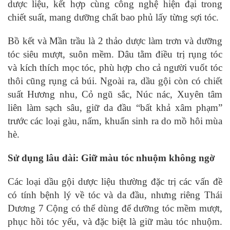
dược liệu, kết hợp cùng công nghệ hiện đại trong
chiết suất, mang dưỡng chất bao phủ lấy từng sợi tóc.
Bồ kết và Mần trầu là 2 thảo dược làm trơn và dưỡng
tóc siêu mượt, suôn mềm. Dâu tằm điều trị rụng tóc
và kích thích mọc tóc, phù hợp cho cả người vuốt tóc
thôi cũng rụng cả búi. Ngoài ra, dầu gội còn có chiết
suất Hương nhu, Cỏ ngũ sắc, Núc nác, Xuyên tâm
liên làm sạch sâu, giữ da đầu “bất khả xâm phạm”
trước các loại gàu, nấm, khuẩn sinh ra do mồ hôi mùa
hè.
Sử dụng lâu dài: Giữ màu tóc nhuộm không ngờ
Các loại dầu gội dược liệu thường đặc trị các vấn đề
có tính bệnh lý về tóc và da đầu, nhưng riêng Thái
Dương 7 Cộng có thể dùng để dưỡng tóc mềm mượt,
phục hồi tóc yếu, và đặc biệt là giữ màu tóc nhuộm.