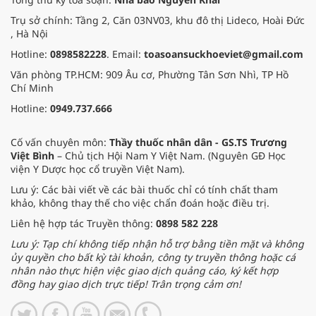
Trụ sở chính: Tầng 2, Căn 03NV03, khu đô thị Lideco, Hoài Đức
, Hà Nội
Hotline:
0898582228
. Email:
toasoansuckhoeviet@gmail.com
Văn phòng TP.HCM: 909 Âu cơ, Phường Tân Sơn Nhì, TP Hồ
Chí Minh
Hotline:
0949.737.666
Cố vấn chuyên môn:
Thầy thuốc nhân dân - GS.TS Trương
Việt Bình
– Chủ tịch Hội Nam Y Việt Nam. (Nguyên GĐ Học
viện Y Dược học cổ truyền Việt Nam).
Lưu ý: Các bài viết về các bài thuốc chỉ có tính chất tham
khảo, không thay thế cho việc chẩn đoán hoặc điều trị.
Liên hệ hợp tác Truyền thông:
0898 582 228
Lưu ý: Tạp chí không tiếp nhận hỗ trợ bằng tiền mặt và không
ủy quyền cho bất kỳ tài khoản, công ty truyền thông hoặc cá
nhân nào thực hiện việc giao dịch quảng cáo, ký kết hợp
đồng hay giao dịch trực tiếp! Trân trọng cảm ơn!