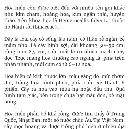
Hoa hiên còn được biết đến với nhiều tên gọi khác
như kim châm, hoàng hoa, kim ngân thái, huyền
thảo. Tên khoa học là Hemerocallis fulva L., thuộc
họ Hành tỏi (Liliaceae).
Đây là loài cây cỏ sống lâu năm, có thân rễ ngắn, rễ
mầm nhỏ. Lá cây hình sợi, dài khoảng 30–50 cm,
rộng hơn 2,5 cm, trên mặt lá có nhiều mạch chạy
dọc. Trục mang hoa thường cao ngang lá, phía trên
phân nhánh, mỗi cụm có từ 6–12 hoa.
Hoa hiên có kích thước lớn, màu vàng đỏ, mùi thơm
dịu, tràng hoa hình phễu, phía trên xẻ thành 6
phiến. Cây ra hoa vào mùa hạ hoặc đầu thu. Quả
hình tam giác, bên trong chứa hạt màu đen, bề mặt
bóng.
Hoa hiên phân bố khá rộng, được tìm thấy ở Trung
Quốc, Nhật Bản, một số nước châu Âu. Tại Việt Nam,
cây mọc hoang và được trồng phổ biến ở nhiều địa