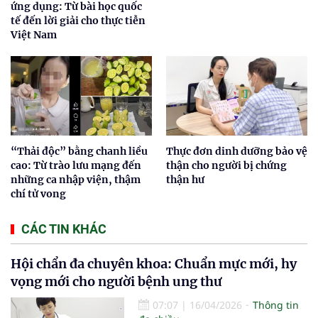
ứng dụng: Từ bài học quốc
tế đến lời giải cho thực tiễn
Việt Nam
“Thải độc” bằng chanh liều
Thực đơn dinh dưỡng bảo vệ
cao: Từ trào lưu mạng đến
thận cho người bị chứng
những ca nhập viện, thậm
thận hư
chí tử vong
CÁC TIN KHÁC
Hội chẩn đa chuyên khoa: Chuẩn mực mới, hy
vọng mới cho người bệnh ung thư
07:07
|
16/04/2026
Thông tin