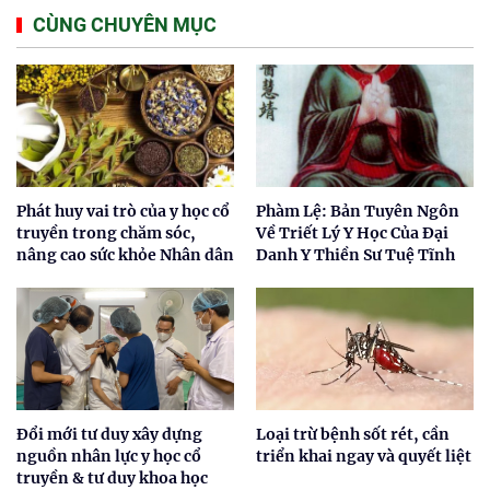
CÙNG CHUYÊN MỤC
Phát huy vai trò của y học cổ
Phàm Lệ: Bản Tuyên Ngôn
truyền trong chăm sóc,
Về Triết Lý Y Học Của Đại
nâng cao sức khỏe Nhân dân
Danh Y Thiền Sư Tuệ Tĩnh
Đổi mới tư duy xây dựng
Loại trừ bệnh sốt rét, cần
nguồn nhân lực y học cổ
triển khai ngay và quyết liệt
truyền & tư duy khoa học