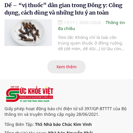
Dế – “vị thuốc” dân gian trong Đông y: Công
dày, trị mụn nhọt, viêm gan mạn
tính và một số chứng bệnh do khí
dụng, cách dùng và những lưu ý an toàn
huyết ứ trệ. Việc sử dụng hồi đầu
thảo đúng cách, đúng liều lượng
13:17
|
20/01/2026
Thông tin
được cho là mang lại hiệu quả tích
đa chiều
cực, đặc biệt với phụ nữ.
Tóm tắt: Không chỉ là loài côn
trùng quen thuộc ở đồng ruộng,
dế (dế mèn, dế dũi…) từ lâu còn
được ghi nhận trong y học cổ
truyền như một dược liệu có tính
hàn, vị mặn, thường được dân
Xem thêm
gian ứng dụng để hỗ trợ bí tiểu,
sỏi đường tiết niệu, táo bón và một
số trường hợp sinh khó.
Giấy phép hoạt động báo chí điện tử số 397/GP-BTTTT của Bộ
thông tin và truyền thông cấp ngày 28/06/2021.
Tổng Biên Tập:
ThS Nhà báo Chúc Kim Vinh
Tổng thư ký tòa soạn:
Nhà báo Nguyễn Khải