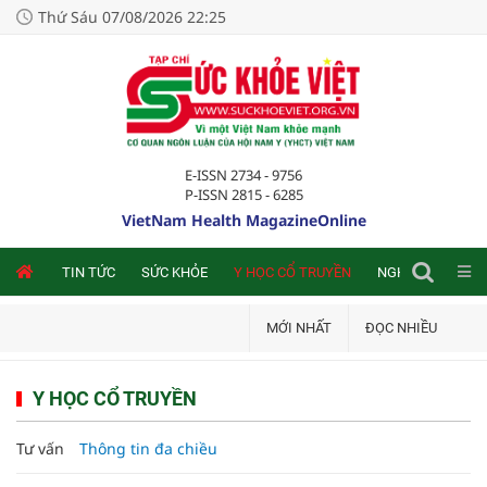
Thứ Sáu 07/08/2026 22:25
E-ISSN 2734 - 9756
P-ISSN 2815 - 6285
VietNam Health MagazineOnline
NLINE
TIN TỨC
SỨC KHỎE
Y HỌC CỔ TRUYỀN
NGHIÊN CỨU TRA
MỚI NHẤT
ĐỌC NHIỀU
Y HỌC CỔ TRUYỀN
Tư vấn
Thông tin đa chiều