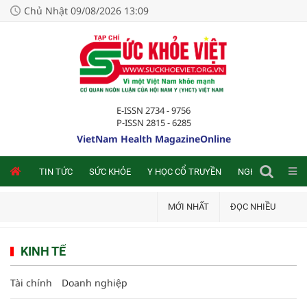
Chủ Nhật 09/08/2026 13:09
E-ISSN 2734 - 9756
P-ISSN 2815 - 6285
VietNam Health MagazineOnline
NLINE
TIN TỨC
SỨC KHỎE
Y HỌC CỔ TRUYỀN
NGHIÊN CỨU TRA
MỚI NHẤT
ĐỌC NHIỀU
KINH TẾ
Tài chính
Doanh nghiệp