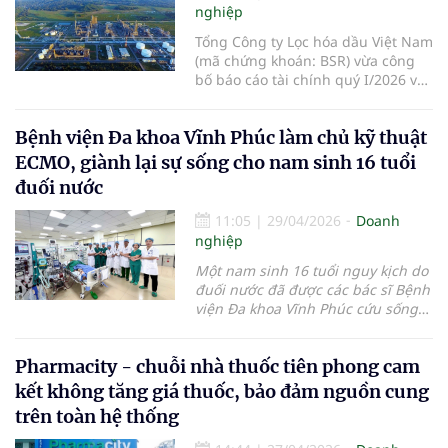
nghiệp
Tổng Công ty Lọc hóa dầu Việt Nam
(mã chứng khoán: BSR) vừa công
bố báo cáo tài chính quý I/2026 với
kết quả sản xuất kinh doanh tăng
trưởng rất ấn tượng. Theo đó, tổng
Bệnh viện Đa khoa Vĩnh Phúc làm chủ kỹ thuật
doanh thu hợp nhất đạt 46.462 tỷ
đồng, và lợi nhuận sau thuế đạt
ECMO, giành lại sự sống cho nam sinh 16 tuổi
8.265 tỷ đồng - mức c
đuối nước
11:05
|
29/04/2026
Doanh
nghiệp
Một nam sinh 16 tuổi nguy kịch do
đuối nước đã được các bác sĩ Bệnh
viện Đa khoa Vĩnh Phúc cứu sống
nhờ triển khai độc lập kỹ thuật
ECMO – kỹ thuật hồi sức chuyên
Pharmacity - chuỗi nhà thuốc tiên phong cam
sâu vốn trước đây chủ yếu thực
hiện tại các bệnh viện tuyến trung
kết không tăng giá thuốc, bảo đảm nguồn cung
ương.
Là bệnh viện hạng I cấp
trên toàn hệ thống
chuyên sâu, Bệnh viện Đa khoa
Vĩnh Phúc đã và đang triển khai