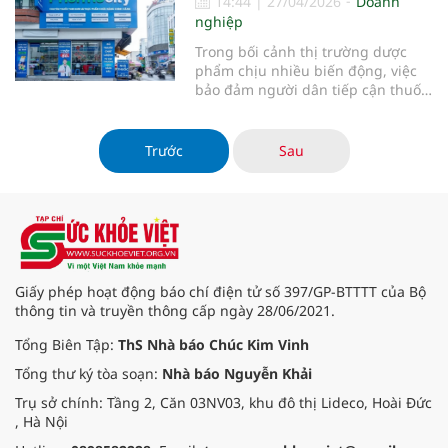
14:44
|
27/04/2026
Doanh
hiệu quả kỹ thuật ECMO, từng
nghiệp
bước làm chủ các kỹ thuật hồi sức
chuyên sâu, góp phần nâng cao cơ
Trong bối cảnh thị trường dược
hội sống cho người bệnh ngay tại
phẩm chịu nhiều biến động, việc
địa phương
bảo đảm người dân tiếp cận thuốc
với giá hợp lý trở thành yêu cầu
cấp thiết. Trước thực tế đó,
Pharmacity cam kết giữ ổn định giá
Trước
Sau
thuốc thiết yếu, đồng thời triển
khai các giải pháp giúp người
Giấy phép hoạt động báo chí điện tử số 397/GP-BTTTT của Bộ
thông tin và truyền thông cấp ngày 28/06/2021.
Tổng Biên Tập:
ThS Nhà báo Chúc Kim Vinh
Tổng thư ký tòa soạn:
Nhà báo Nguyễn Khải
Trụ sở chính: Tầng 2, Căn 03NV03, khu đô thị Lideco, Hoài Đức
, Hà Nội