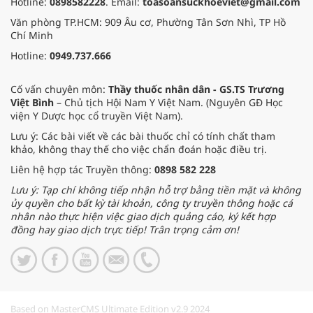
Hotline:
0898582228
. Email:
toasoansuckhoeviet@gmail.com
Văn phòng TP.HCM: 909 Âu cơ, Phường Tân Sơn Nhì, TP Hồ
Chí Minh
Hotline:
0949.737.666
Cố vấn chuyên môn:
Thầy thuốc nhân dân - GS.TS Trương
Việt Bình
– Chủ tịch Hội Nam Y Việt Nam. (Nguyên GĐ Học
viện Y Dược học cổ truyền Việt Nam).
Lưu ý: Các bài viết về các bài thuốc chỉ có tính chất tham
khảo, không thay thế cho việc chẩn đoán hoặc điều trị.
Liên hệ hợp tác Truyền thông:
0898 582 228
Lưu ý: Tạp chí không tiếp nhận hỗ trợ bằng tiền mặt và không
ủy quyền cho bất kỳ tài khoản, công ty truyền thông hoặc cá
nhân nào thực hiện việc giao dịch quảng cáo, ký kết hợp
đồng hay giao dịch trực tiếp! Trân trọng cảm ơn!
Based on MasterCMS Ultimate Edition v2.9 2024