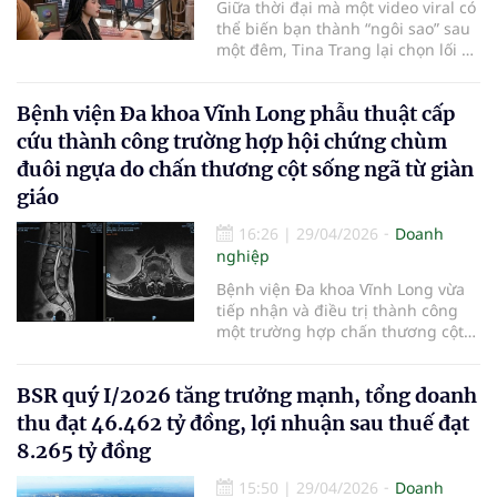
Giữa thời đại mà một video viral có
thể biến bạn thành “ngôi sao” sau
một đêm, Tina Trang lại chọn lối đi
ngược lại: Chậm hơn, thật hơn và
tử tế hơn. Phía sau những phiên
Bệnh viện Đa khoa Vĩnh Long phẫu thuật cấp
livestream đầy năng lượng là hành
trình của một cô gái trẻ đi tìm định
cứu thành công trường hợp hội chứng chùm
nghĩa về sự kết nối thật sự giữa thế
đuôi ngựa do chấn thương cột sống ngã từ giàn
giới ảo.
giáo
16:26
|
29/04/2026
Doanh
nghiệp
Bệnh viện Đa khoa Vĩnh Long vừa
tiếp nhận và điều trị thành công
một trường hợp chấn thương cột
sống nặng do tai nạn lao động,
qua đó tiếp tục khẳng định năng
BSR quý I/2026 tăng trưởng mạnh, tổng doanh
lực chuyên môn trong cấp cứu và
xử trí các ca bệnh phức tạp.
thu đạt 46.462 tỷ đồng, lợi nhuận sau thuế đạt
8.265 tỷ đồng
15:50
|
29/04/2026
Doanh