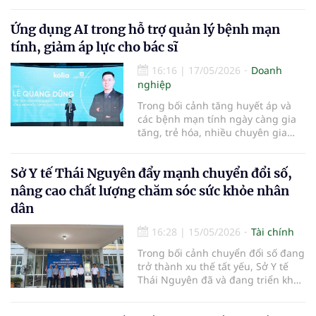
Ứng dụng AI trong hỗ trợ quản lý bệnh mạn
tính, giảm áp lực cho bác sĩ
16:16
|
17/05/2026
Doanh
nghiệp
Trong bối cảnh tăng huyết áp và
các bệnh mạn tính ngày càng gia
tăng, trẻ hóa, nhiều chuyên gia
cho rằng trí tuệ nhân tạo (AI) sẽ
đóng vai trò quan trọng trong hỗ
Sở Y tế Thái Nguyên đẩy mạnh chuyển đổi số,
trợ theo dõi sức khỏe và quản lý
điều trị lâu dài. Các nền tảng công
nâng cao chất lượng chăm sóc sức khỏe nhân
nghệ mới được kỳ vọng g
dân
16:28
|
15/05/2026
Tài chính
Trong bối cảnh chuyển đổi số đang
trở thành xu thế tất yếu, Sở Y tế
Thái Nguyên đã và đang triển khai
đồng bộ nhiều giải pháp nhằm
thực hiện hiệu quả Nghị quyết số