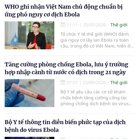
truyền qua biên giới. Hiện, bệnh
WHO ghi nhận Việt Nam chủ động chuẩn bị
chưa có vaccine hoặc phương
ứng phó nguy cơ dịch Ebola
pháp điều trị nào được phê duyệt.
11:11
|
25/05/2026
Thế giới
Tổ chức Y tế thế giới (WHO) đánh
giá nguy cơ lây lan Ebola ra toàn
cầu, trong đó có Việt Nam, hiện ở
mức thấp. WHO ghi nhận sự chủ
động của Bộ Y tế Việt Nam trong
việc tăng cường giám sát, truyền
Tăng cường phòng chống Ebola, lưu ý trường
thông nguy cơ và chuẩn bị năng
hợp nhập cảnh từ nước có dịch trong 21 ngày
lực ứng phó trước diễn biến phức
tạp của đợt bùng phát bệnh do
07:07
|
25/05/2026
Thế giới
virus Bundibugyo tại châu Phi.
Bộ Y tế yêu cầu các cơ sở khám
chữa bệnh tăng cường công tác
phòng chống dịch bệnh do virus
Ebola, đặc biệt lưu ý các trường
hợp mới đến quốc gia đã hoặc
đang có dịch bệnh này trong vòng
Bộ Y tế thông tin diễn biến phức tạp của dịch
21 ngày.
bệnh do virus Ebola