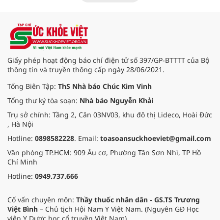
cấp thêm thông tin về khả năng lây
nhiễm của virus Hanta.
Giấy phép hoạt động báo chí điện tử số 397/GP-BTTTT của Bộ
thông tin và truyền thông cấp ngày 28/06/2021.
Tổng Biên Tập:
ThS Nhà báo Chúc Kim Vinh
Tổng thư ký tòa soạn:
Nhà báo Nguyễn Khải
Trụ sở chính: Tầng 2, Căn 03NV03, khu đô thị Lideco, Hoài Đức
, Hà Nội
Hotline:
0898582228
. Email:
toasoansuckhoeviet@gmail.com
Văn phòng TP.HCM: 909 Âu cơ, Phường Tân Sơn Nhì, TP Hồ
Chí Minh
Hotline:
0949.737.666
Cố vấn chuyên môn:
Thầy thuốc nhân dân - GS.TS Trương
Việt Bình
– Chủ tịch Hội Nam Y Việt Nam. (Nguyên GĐ Học
viện Y Dược học cổ truyền Việt Nam).