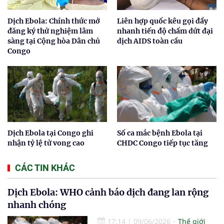
Dịch Ebola: Chính thức mở
Liên hợp quốc kêu gọi đẩy
đăng ký thử nghiệm lâm
nhanh tiến độ chấm dứt đại
sàng tại Cộng hòa Dân chủ
dịch AIDS toàn cầu
Congo
Dịch Ebola tại Congo ghi
Số ca mắc bệnh Ebola tại
nhận tỷ lệ tử vong cao
CHDC Congo tiếp tục tăng
CÁC TIN KHÁC
Dịch Ebola: WHO cảnh báo dịch đang lan rộng
nhanh chóng
17:14
|
09/06/2026
Thế giới