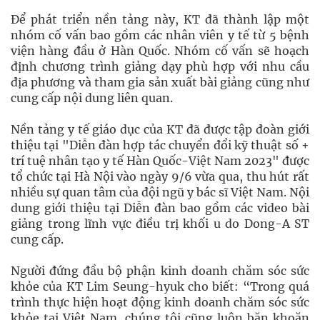
Để phát triển nền tảng này, KT đã thành lập một
nhóm cố vấn bao gồm các nhân viên y tế từ 5 bệnh
viện hàng đầu ở Hàn Quốc. Nhóm cố vấn sẽ hoạch
định chương trình giảng dạy phù hợp với nhu cầu
địa phương và tham gia sản xuất bài giảng cũng như
cung cấp nội dung liên quan.
Nền tảng y tế giáo dục của KT đã được tập đoàn giới
thiệu tại "Diễn đàn hợp tác chuyển đổi kỹ thuật số +
trí tuệ nhân tạo y tế Hàn Quốc-Việt Nam 2023" được
tổ chức tại Hà Nội vào ngày 9/6 vừa qua, thu hút rất
nhiều sự quan tâm của đội ngũ y bác sĩ Việt Nam. Nội
dung giới thiệu tại Diễn đàn bao gồm các video bài
giảng trong lĩnh vực điều trị khối u do Dong-A ST
cung cấp.
Người đứng đầu bộ phận kinh doanh chăm sóc sức
khỏe của KT Lim Seung-hyuk cho biết: “Trong quá
trình thực hiện hoạt động kinh doanh chăm sóc sức
khỏe tại Việt Nam, chúng tôi cũng luôn băn khoăn