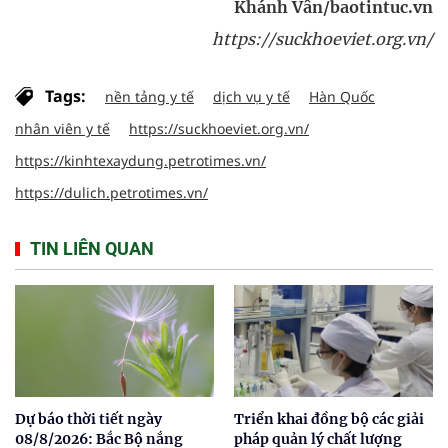
Khánh Vân/baotintuc.vn
https://suckhoeviet.org.vn/
Tags:
nền tảng y tế
dịch vụ y tế
Hàn Quốc
nhân viên y tế
https://suckhoeviet.org.vn/
https://kinhtexaydung.petrotimes.vn/
https://dulich.petrotimes.vn/
TIN LIÊN QUAN
Dự báo thời tiết ngày
Triển khai đồng bộ các giải
08/8/2026: Bắc Bộ nắng
pháp quản lý chất lượng