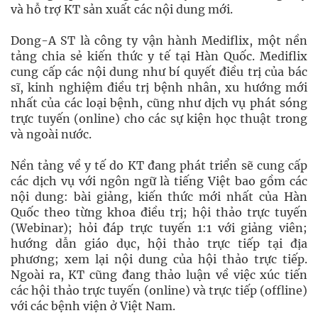
và hỗ trợ KT sản xuất các nội dung mới.
Dong-A ST là công ty vận hành Mediflix, một nền
tảng chia sẻ kiến thức y tế tại Hàn Quốc. Mediflix
cung cấp các nội dung như bí quyết điều trị của bác
sĩ, kinh nghiệm điều trị bệnh nhân, xu hướng mới
nhất của các loại bệnh, cũng như dịch vụ phát sóng
trực tuyến (online) cho các sự kiện học thuật trong
và ngoài nước.
Nền tảng về y tế do KT đang phát triển sẽ cung cấp
các dịch vụ với ngôn ngữ là tiếng Việt bao gồm các
nội dung: bài giảng, kiến thức mới nhất của Hàn
Quốc theo từng khoa điều trị; hội thảo trực tuyến
(Webinar); hỏi đáp trực tuyến 1:1 với giảng viên;
hướng dẫn giáo dục, hội thảo trực tiếp tại địa
phương; xem lại nội dung của hội thảo trực tiếp.
Ngoài ra, KT cũng đang thảo luận về việc xúc tiến
các hội thảo trực tuyến (online) và trực tiếp (offline)
với các bệnh viện ở Việt Nam.