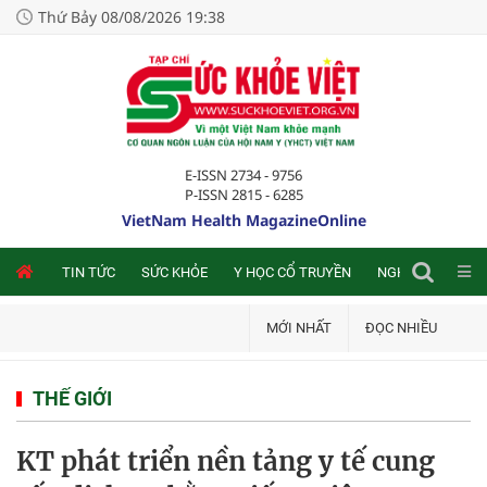
Thứ Bảy 08/08/2026 19:38
E-ISSN 2734 - 9756
P-ISSN 2815 - 6285
VietNam Health MagazineOnline
NLINE
TIN TỨC
SỨC KHỎE
Y HỌC CỔ TRUYỀN
NGHIÊN CỨU TRA
MỚI NHẤT
ĐỌC NHIỀU
THẾ GIỚI
KT phát triển nền tảng y tế cung