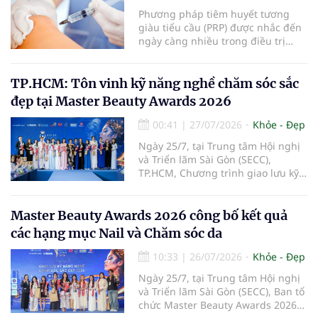
bệnh.
Phương pháp tiêm huyết tương
giàu tiểu cầu (PRP) được nhắc đến
ngày càng nhiều trong điều trị
thoái hóa khớp gối với kỳ vọng cải
thiện chức năng vận động và làm
chậm tiến triển bệnh. Vậy PRP hoạt
TP.HCM: Tôn vinh kỹ năng nghề chăm sóc sắc
động theo cơ chế nào, mang lại
đẹp tại Master Beauty Awards 2026
hiệu quả ra sao và những ai sẽ
phù hợp với phương pháp này?
00:41
|
27/07/2026
Khỏe - Đẹp
Ngày 25/7, tại Trung tâm Hội nghị
và Triển lãm Sài Gòn (SECC),
TP.HCM, Chương trình giao lưu kỹ
năng nghề chăm sóc sắc đẹp –
Master Beauty Awards 2026 đã
diễn ra với các hoạt động giao lưu
Master Beauty Awards 2026 công bố kết quả
chuyên môn, trình diễn, đánh giá
các hạng mục Nail và Chăm sóc da
tay nghề và trao giải cho những thí
sinh có phần thể hiện nổi bật.
10:33
|
26/07/2026
Khỏe - Đẹp
Ngày 25/7, tại Trung tâm Hội nghị
và Triển lãm Sài Gòn (SECC), Ban tổ
chức Master Beauty Awards 2026