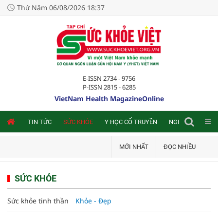
Thứ Năm 06/08/2026 18:37
E-ISSN 2734 - 9756
P-ISSN 2815 - 6285
VietNam Health MagazineOnline
NLINE
TIN TỨC
SỨC KHỎE
Y HỌC CỔ TRUYỀN
NGHIÊN CỨU TRA
MỚI NHẤT
ĐỌC NHIỀU
SỨC KHỎE
Sức khỏe tinh thần
Khỏe - Đẹp