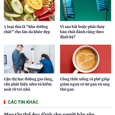
5 loại dưa là “kho dưỡng
Vì sao bắt buộc phải thay
chất” cho làn da khỏe đẹp
bàn chải đánh răng theo
định kỳ?
Cận thị học đường gia tăng,
Công thức uống cà phê giúp
cần phát hiện sớm và kiểm
giảm nguy cơ xơ gan và ung
soát từ trẻ nhỏ
thư gan
CÁC TIN KHÁC
Mẹo tập thể dục dành cho người bận rộn