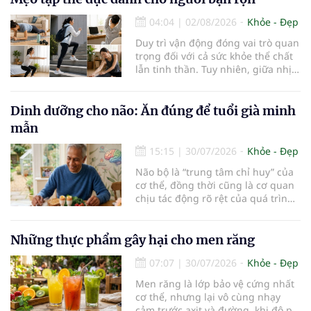
04:04
|
02/08/2026
Khỏe - Đẹp
Duy trì vận động đóng vai trò quan
trọng đối với cả sức khỏe thể chất
lẫn tinh thần. Tuy nhiên, giữa nhịp
sống bận rộn và nhiều trách nhiệm
cần cân bằng, việc dành thời gian
cho các hoạt động tập luyện
Dinh dưỡng cho não: Ăn đúng để tuổi già minh
thường trở thành một thách thức
mẫn
không nhỏ…
15:15
|
30/07/2026
Khỏe - Đẹp
Não bộ là “trung tâm chỉ huy” của
cơ thể, đồng thời cũng là cơ quan
chịu tác động rõ rệt của quá trình
lão hóa. Một chế độ dinh dưỡng
khoa học, kết hợp lối sống lành
mạnh, có thể góp phần bảo vệ tế
Những thực phẩm gây hại cho men răng
bào thần kinh, duy trì trí nhớ và
07:07
|
30/07/2026
Khỏe - Đẹp
giúp NCT sống minh mẫn, tự chủ
lâu hơn.
Men răng là lớp bảo vệ cứng nhất
cơ thể, nhưng lại vô cùng nhạy
cảm trước axit và đường. khi độ pH