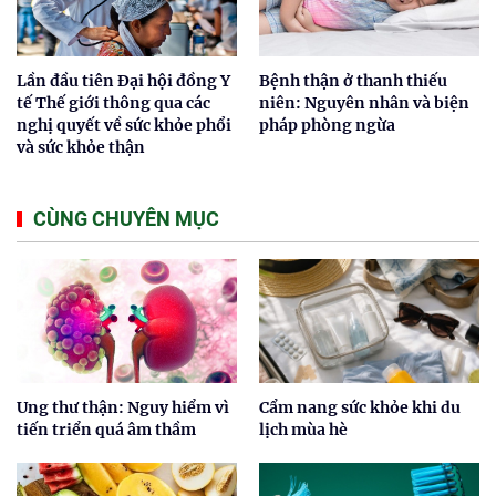
Lần đầu tiên Đại hội đồng Y
Bệnh thận ở thanh thiếu
tế Thế giới thông qua các
niên: Nguyên nhân và biện
nghị quyết về sức khỏe phổi
pháp phòng ngừa
và sức khỏe thận
CÙNG CHUYÊN MỤC
Ung thư thận: Nguy hiểm vì
Cẩm nang sức khỏe khi du
tiến triển quá âm thầm
lịch mùa hè