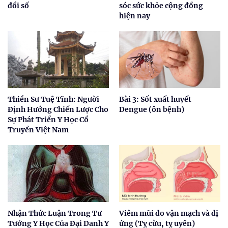
đổi số
sóc sức khỏe cộng đồng
hiện nay
Thiền Sư Tuệ Tĩnh: Người
Bài 3: Sốt xuất huyết
Định Hướng Chiến Lược Cho
Dengue (ôn bệnh)
Sự Phát Triển Y Học Cổ
Truyền Việt Nam
Nhận Thức Luận Trong Tư
Viêm mũi do vận mạch và dị
Tưởng Y Học Của Đại Danh Y
ứng (Tỵ cừu, tỵ uyên)