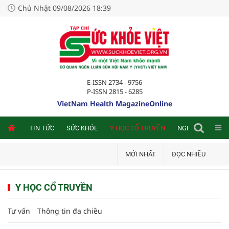
Chủ Nhật 09/08/2026 18:39
E-ISSN 2734 - 9756
P-ISSN 2815 - 6285
VietNam Health MagazineOnline
NLINE
TIN TỨC
SỨC KHỎE
Y HỌC CỔ TRUYỀN
NGHIÊN CỨU TRA
MỚI NHẤT
ĐỌC NHIỀU
Y HỌC CỔ TRUYỀN
Tư vấn
Thông tin đa chiều