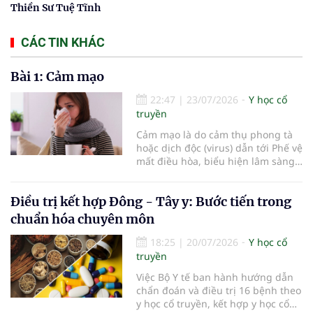
Thiền Sư Tuệ Tĩnh
CÁC TIN KHÁC
Bài 1: Cảm mạo
22:47
|
23/07/2026
Y học cổ
truyền
Cảm mạo là do cảm thụ phong tà
hoặc dịch độc (virus) dẫn tới Phế vệ
mất điều hòa, biểu hiện lâm sàng
chủ yếu là ngạt mũi, chảy nước
mũi, hắt hơi, đau đầu, sợ lạnh,
Điều trị kết hợp Đông - Tây y: Bước tiến trong
phát sốt, toàn thân mỏi mệt.
chuẩn hóa chuyên môn
18:25
|
20/07/2026
Y học cổ
truyền
Việc Bộ Y tế ban hành hướng dẫn
chẩn đoán và điều trị 16 bệnh theo
y học cổ truyền, kết hợp y học cổ