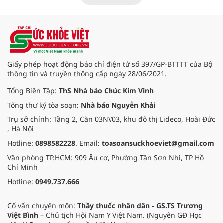
cuộc đời họ muốn gửi gắm
”.
Giấy phép hoạt động báo chí điện tử số 397/GP-BTTTT của Bộ
thông tin và truyền thông cấp ngày 28/06/2021.
Tổng Biên Tập:
ThS Nhà báo Chúc Kim Vinh
Tổng thư ký tòa soạn:
Nhà báo Nguyễn Khải
Trụ sở chính: Tầng 2, Căn 03NV03, khu đô thị Lideco, Hoài Đức
, Hà Nội
Hotline:
0898582228
. Email:
toasoansuckhoeviet@gmail.com
Văn phòng TP.HCM: 909 Âu cơ, Phường Tân Sơn Nhì, TP Hồ
Chí Minh
Hotline:
0949.737.666
Cố vấn chuyên môn:
Thầy thuốc nhân dân - GS.TS Trương
Việt Bình
– Chủ tịch Hội Nam Y Việt Nam. (Nguyên GĐ Học