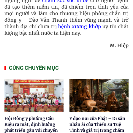
ngừng nghỉ để
chăm sóc sức khỏe
cho người bệnh
đã tạo thêm niềm tin, đã chiếm trọn tình yêu của
mọi người và làm cho thương hiệu phòng chẩn trị
đông y – Đào Văn Thanh thêm vững mạnh và trở
thành địa chỉ chữa trị
bệnh xương khớp
uy tín chất
lượng bậc nhất nước ta hiện nay.
M. Hiệp
CÙNG CHUYÊN MỤC
Hội Đông y phường Cầu
Y đạo nơi cửa Phật – Di sản
Kiệu ra mắt, định hướng
nhân ái của Thiền sư Tuệ
phát triển gắn với chuyển
Tĩnh và giá trị trong chăm