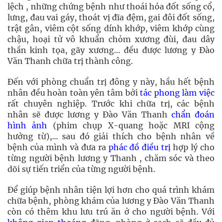
lệch , những chứng bệnh như thoái hóa đốt sống cổ,
lưng, đau vai gáy, thoát vị đĩa đệm, gai đôi đốt sống,
trật gân, viêm cột sống dính khớp, viêm khớp cùng
chậu, hoại tử vô khuẩn chỏm xương đùi, đau dây
thần kinh tọa, gãy xương… đều được lương y Đào
Văn Thanh chữa trị thành công.
Đến với phòng chuẩn trị đông y này, hầu hết bệnh
nhân đều hoàn toàn yên tâm bởi
tác phong làm việc
rất chuyên nghiệp. Trước khi chữa trị, các bệnh
nhân sẽ được lương y Đào Văn Thanh
chẩn đoán
hình ảnh
(phim chụp X-quang hoặc MRI cộng
hưởng từ),... sau đó giải thích cho bệnh nhân về
bệnh của mình và đưa ra
phác đồ điều trị
hợp lý cho
từng người bệnh lương y Thanh , chăm sóc và theo
dõi sự tiến triển của từng người bệnh.
Để giúp bệnh nhân tiện lợi hơn cho quá trình khám
chữa bệnh, phòng khám của lương y Đào Văn Thanh
còn có thêm khu lưu trú ăn ở cho người bệnh. Với