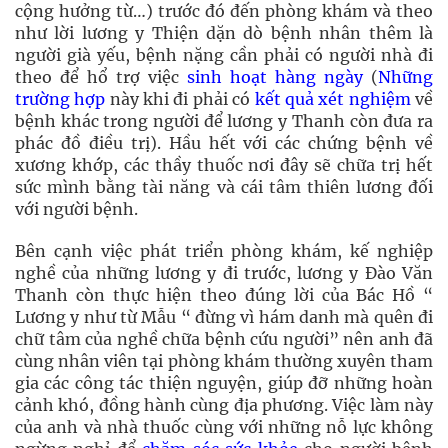
cộng hưởng từ…) trước đó đến phòng khám và theo
như lời lương y Thiện dặn dò bệnh nhân thêm là
người già yếu, bệnh nặng cần phải có người nhà đi
theo để hổ trợ việc
sinh hoạt hàng ngày
(
Những
trường hợp
này khi đi phải có
kết quả xét nghiệm
về
bệnh khác trong người để lương y Thanh còn đưa ra
phác đồ điều trị). Hầu hết với các chứng bệnh về
xương khớp, các thầy thuốc nơi đây sẽ chữa trị hết
sức mình bằng tài năng và cái tâm thiên lương đối
với người bệnh.
Bên cạnh việc phát triển phòng khám, kế nghiệp
nghề của những lương y đi trước, lương y Đào Văn
Thanh còn thực hiện theo đúng lời của Bác Hồ “
Lương y như từ Mẫu “ đừng vì hám danh mà quên đi
chữ tâm của nghề chữa bệnh cứu người” nên anh đã
cùng nhân viên tại phòng khám thường xuyên tham
gia các công tác thiện nguyện, giúp đỡ những hoàn
cảnh khó, đồng hành cùng địa phương. Việc làm này
của anh và nhà thuốc cùng với những nỗ lực không